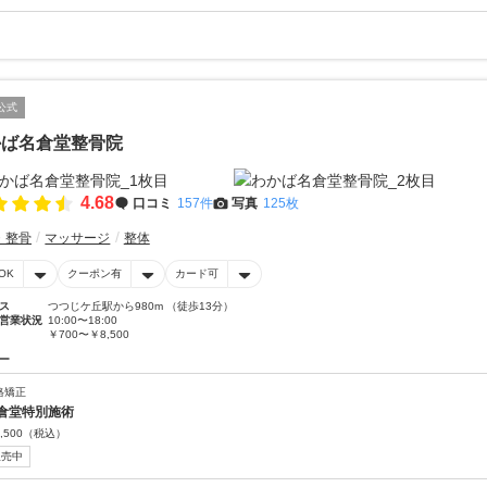
公式
かば名倉堂整骨院
4.68
口コミ
157件
写真
125枚
・整骨
マッサージ
整体
OK
クーポン有
カード可
ス
つつじケ丘駅から980m （徒歩13分）
営業状況
10:00〜18:00
￥700〜￥8,500
ー
格矯正
倉堂特別施術
,500
（税込）
販売中