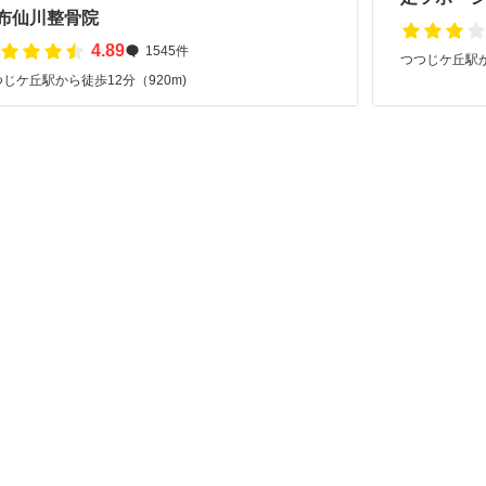
布仙川整骨院
4.89
1545件
つつじケ丘駅か
じケ丘駅から徒歩12分（920m)