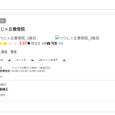
公式
つじヶ丘整骨院
3.47
口コミ
3件
写真
8枚
・整骨
整体
OK
カード可
QRコード決済可
ス
つつじケ丘駅から88m （徒歩2分）
営業状況
10:00〜12:00 14:00〜18:00
ー
格矯正
盤矯正
販売中