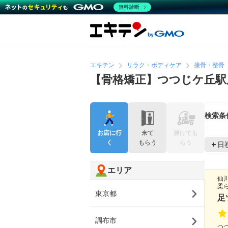
無料診断
エキテン
リラク・ボディケア
接骨・整骨
【骨格矯正】つつじケ丘駅
検索条
お店に行
来て
届けても
く
もらう
らう
日
エリア
仙
柔
東京都
足
調布市
つつ