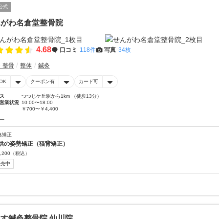
公式
んがわ名倉堂整骨院
4.68
口コミ
118件
写真
34枚
・整骨
整体
鍼灸
OK
クーポン有
カード可
ス
つつじケ丘駅から1km （徒歩13分）
営業状況
10:00〜18:00
￥700〜￥4,400
ー
格矯正
供の姿勢矯正（猫背矯正）
,200
（税込）
販売中
す鍼灸整骨院 仙川院