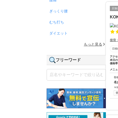
店舗
ぎっくり腰
KO
むち打ち
ダイエット
接骨
もっと見る
日祝
アクセ
フリーワード
本日の
価格帯
メニュ
骨
名
￥
8