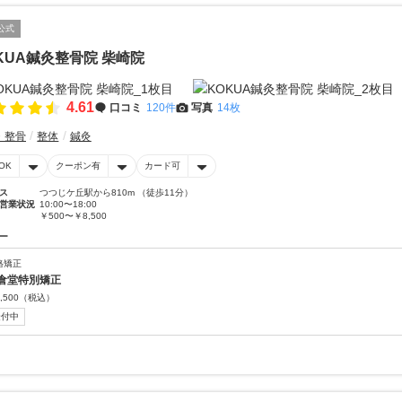
公式
KUA鍼灸整骨院 柴崎院
4.61
口コミ
120件
写真
14枚
・整骨
整体
鍼灸
OK
クーポン有
カード可
ス
つつじケ丘駅から810m （徒歩11分）
営業状況
10:00〜18:00
￥500〜￥8,500
ー
格矯正
倉堂特別矯正
,500
（税込）
受付中