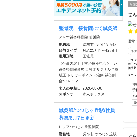
店舗
せ
整骨院・接骨院にて鍼灸師
ぷらす鍼灸整骨院 仙川院
接骨
勤務地
調布市 つつじケ丘駅
給与タイプ
月給25万円～42万円
日祝
雇用形態
正社員
アクセ
【仕事内容】手技治療を中心とした
本日の
価格帯
鍼灸整骨院業務 自社オリジナル全身
矯正 トリガーポイント治療 鍼灸割
メニュ
合50% ・マニ…
骨
求人の更新日
2026-08-06
子
スポンサー
求人ボックス
￥
3
鍼灸師/つつじヶ丘駅/社員
募集/8月7日更新
レフアつつじヶ丘整骨院
勤務地
調布市 つつじケ丘駅
ぷら