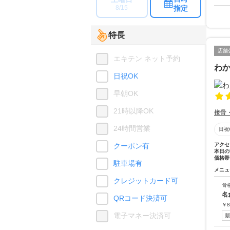
指定
8/15
特長
店舗
エキテン ネット予約
わ
日祝OK
早朝OK
21時以降OK
接骨
24時間営業
日祝
クーポン有
アクセ
本日の
価格帯
駐車場有
メニュ
クレジットカード可
骨
名
QRコード決済可
￥
8
電子マネー決済可