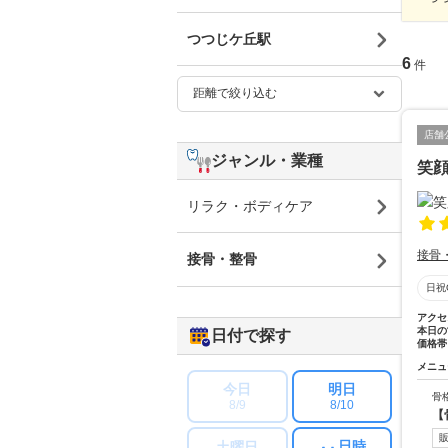
つつじケ丘駅
6
件
店舗
ジャンル・業種
笑
リラク・ボディケア
接骨
接骨・整骨
日祝
アクセ
本日の
日付で探す
価格帯
メニュ
今日
明日
骨
8/9
8/10
【
日時
土曜日