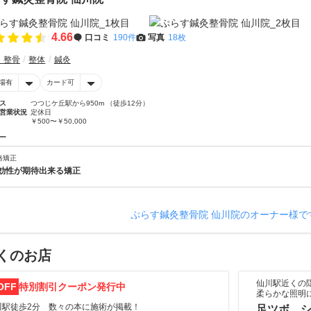
4.66
口コミ
190件
写真
18枚
・整骨
整体
鍼灸
場有
カード可
ス
つつじケ丘駅から950m （徒歩12分）
営業状況
定休日
￥500〜￥50,000
ー
格矯正
効性が期待出来る矯正
ぷらす鍼灸整骨院 仙川院のオーナー様で
くのお店
仙川駅近くの
OFF
特別割引クーポン発行中
柔らかな照明
川駅徒歩2分 数々の本に施術が掲載！
足ツボ 