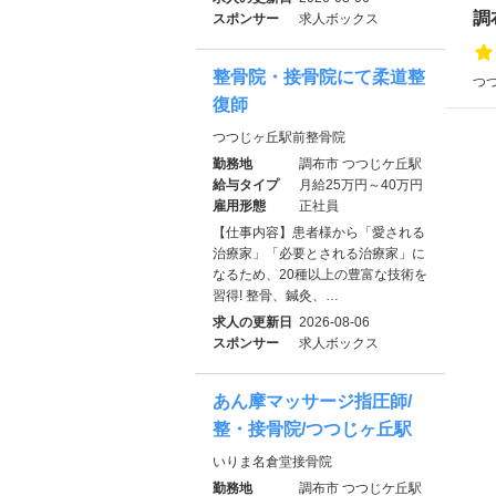
調
スポンサー
求人ボックス
整骨院・接骨院にて柔道整
つつ
復師
つつじヶ丘駅前整骨院
勤務地
調布市 つつじケ丘駅
給与タイプ
月給25万円～40万円
雇用形態
正社員
【仕事内容】患者様から「愛される
治療家」「必要とされる治療家」に
なるため、20種以上の豊富な技術を
習得! 整骨、鍼灸、…
求人の更新日
2026-08-06
スポンサー
求人ボックス
あん摩マッサージ指圧師/
整・接骨院/つつじヶ丘駅
いりま名倉堂接骨院
勤務地
調布市 つつじケ丘駅