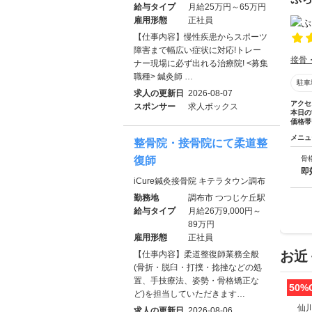
給与タイプ
月給25万円～65万円
雇用形態
正社員
【仕事内容】慢性疾患からスポーツ
障害まで幅広い症状に対応!トレー
接骨
ナー現場に必ず出れる治療院! <募集
職種> 鍼灸師 …
駐車
求人の更新日
2026-08-07
アクセ
スポンサー
求人ボックス
本日の
価格帯
メニュ
整骨院・接骨院にて柔道整
復師
骨
即
iCure鍼灸接骨院 キテラタウン調布
勤務地
調布市 つつじケ丘駅
給与タイプ
月給26万9,000円～
89万円
雇用形態
正社員
お近
【仕事内容】柔道整復師業務全般
(骨折・脱臼・打撲・捻挫などの処
置、手技療法、姿勢・骨格矯正な
50%
ど)を担当していただきます…
仙
求人の更新日
2026-08-06