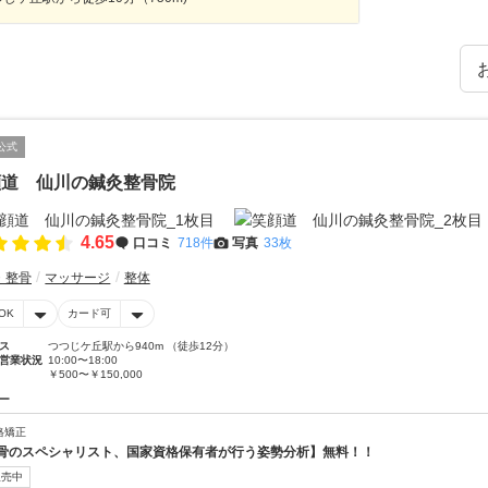
公式
顔道 仙川の鍼灸整骨院
4.65
口コミ
718件
写真
33枚
・整骨
マッサージ
整体
OK
カード可
ス
つつじケ丘駅から940m （徒歩12分）
営業状況
10:00〜18:00
￥500〜￥150,000
ー
格矯正
骨のスペシャリスト、国家資格保有者が行う姿勢分析】無料！！
販売中