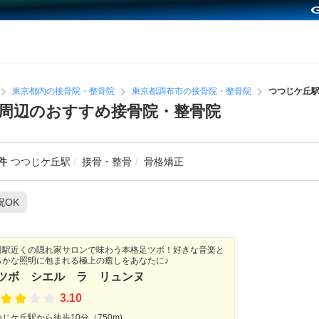
東京都内の接骨院・整骨院
東京都調布市の接骨院・整骨院
つつじケ丘
周辺のおすすめ接骨院・整骨院
件
つつじケ丘駅
接骨・整骨
骨格矯正
祝OK
川駅近くの隠れ家サロンで味わう本格足ツボ！好きな音楽と
らかな照明に包まれる極上の癒しをあなたに♪
ツボ シエル ラ リュンヌ
3.10
じケ丘駅から徒歩10分（750m)