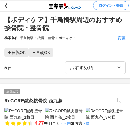
ログイン・登録
【ボディケア】千鳥橋駅周辺のおすすめ
接骨院・整骨院
変更
検索条件
千鳥橋駅
接骨・整骨
ボディケア
日祝OK
早朝OK
5
件
店舗公式
ReCORE鍼灸接骨院 西九条
4.77
口コミ
762件
写真
7枚