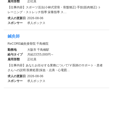
雇用形態
正社員
【仕事内容】スポーツ活法(小林式背骨・骨盤矯正) 手技(筋肉矯正) ト
レーニング・ストレッチ指導 栄養指導 ス…
求人の更新日
2026-08-06
スポンサー
求人ボックス
鍼灸師
ReCORE鍼灸接骨院 千鳥橋院
勤務地
大阪市 千鳥橋駅
給与タイプ
月給23万5,000円～
雇用形態
正社員
【仕事内容】あなたお任せする業務について! V 医師のサポート・患者
さんへの説明 医療処置(採血・点滴・心電図…
求人の更新日
2026-08-06
スポンサー
求人ボックス