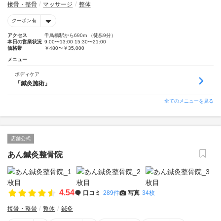
接骨・整骨
マッサージ
整体
クーポン有
アクセス
千鳥橋駅から690m （徒歩9分）
本日の営業状況
9:00〜13:00 15:30〜21:00
価格帯
￥480〜￥35,000
メニュー
ボディケア
「鍼灸施術」
全てのメニューを見る
店舗公式
あん鍼灸整骨院
4.54
口コミ
289件
写真
34枚
接骨・整骨
整体
鍼灸