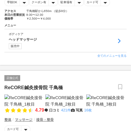
早朝OK
クーポン有
駐車場有
カード可
アクセス
千鳥橋駅から650m （徒歩9分）
本日の営業状況
8:30〜12:30
価格帯
￥2,500〜￥4,000
メニュー
ボディケア
ヘッドマッサージ
販売中
全てのメニューを見る
店舗公式
ReCORE鍼灸接骨院 千鳥橋
4.79
口コミ
421件
写真
16枚
整体
マッサージ
接骨・整骨
カード可