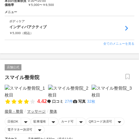
本日の営業状況
9:30〜20:00
価格帯
￥5,000〜￥6,500
メニュー
ボディケア
インディバアクティブ
￥
5,000
（税込）
全てのメニューを見る
店舗公式
スマイル整骨院
4.42
口コミ
27件
写真
32枚
接骨・整骨
マッサージ
整体
日祝OK
駐車場有
カード可
QRコード決済可
電子マネー決済可
アクセス
千鳥橋駅から830m （徒歩11分）