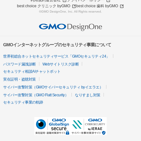
利用規約
運営会社
プライバシーポリシー
best choice クリニック byGMO
best choice 歯科 byGMO
©GMO DesignOne, Inc. All Rights reserved.
GMOインターネットグループのセキュリティ事業について
世界初総合ネットセキュリティサービス「GMOセキュリティ24」
パスワード漏洩診断
Webサイトリスク診断
セキュリティ相談AIチャットボット
実在証明・盗聴対策
サイバー攻撃対策（GMOサイバーセキュリティ byイエラエ）
サイバー攻撃対策（GMO Flatt Security）
なりすまし対策
セキュリティ事業の軌跡