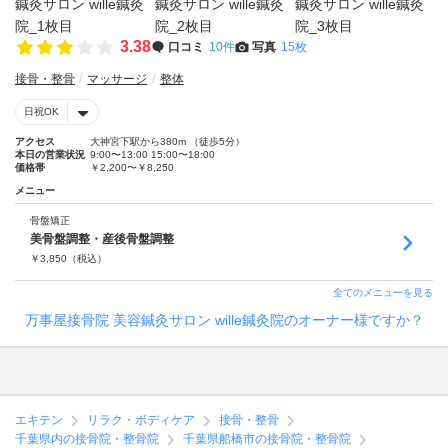
3.38
口コミ
10件
写真
15枚
接骨・整骨
マッサージ
整体
日祝OK
アクセス
大神宮下駅から380m （徒歩5分）
本日の営業状況
9:00〜13:00 15:00〜18:00
価格帯
￥2,200〜￥8,250
メニュー
骨盤矯正
美骨盤調整・産後骨盤調整
￥
3,850
（税込）
全てのメニューを見る
万事屋接骨院 美容鍼灸サロン wille鍼灸院のオーナー様ですか？
エキテン
リラク・ボディケア
接骨・整骨
千葉県内の接骨院・整骨院
千葉県船橋市の接骨院・整骨院