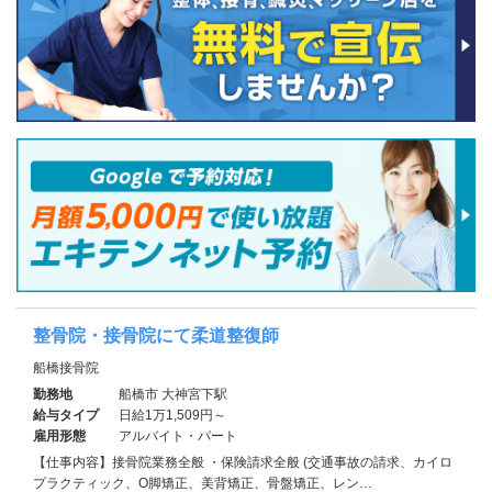
整骨院・接骨院にて柔道整復師
船橋接骨院
勤務地
船橋市 大神宮下駅
給与タイプ
日給1万1,509円～
雇用形態
アルバイト・パート
【仕事内容】接骨院業務全般 ・保険請求全般 (交通事故の請求、カイロ
プラクティック、O脚矯正、美背矯正、骨盤矯正、レン…