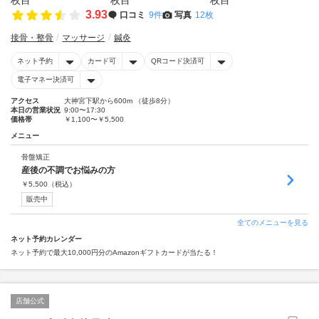
3.93
口コミ
9件
写真
12枚
接骨・整骨
マッサージ
鍼灸
ネット予約
カード可
QRコード決済可
電子マネー決済可
アクセス
大神宮下駅から600m （徒歩8分）
本日の営業状況
9:00〜17:30
価格帯
￥1,100〜￥5,500
メニュー
骨盤矯正
産後の不調でお悩みの方
￥
5,500
（税込）
販売中
全てのメニューを見る
ネット予約カレンダー
ネット予約で最大10,000円分のAmazonギフトカードが当たる！
店舗公式