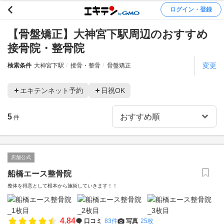
ログイン・登録
【骨盤矯正】大神宮下駅周辺のおすすめ
接骨院・整骨院
変更
検索条件
大神宮下駅
接骨・整骨
骨盤矯正
エキテンネット予約
日祝OK
5
件
店舗公式
船橋エース整骨院
整体を得意として根本から施術していきます！！
4.84
口コミ
83件
写真
25枚