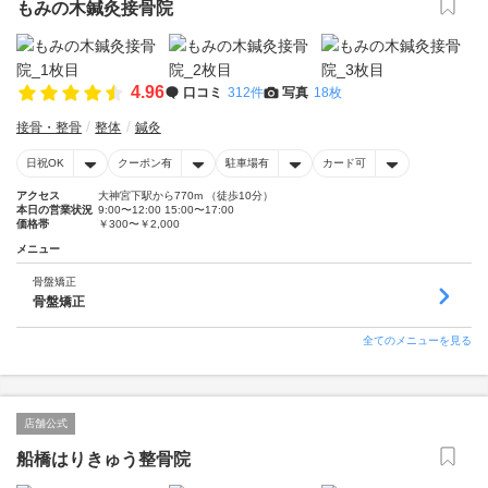
もみの木鍼灸接骨院
4.96
口コミ
312件
写真
18枚
接骨・整骨
整体
鍼灸
日祝OK
クーポン有
駐車場有
カード可
アクセス
大神宮下駅から770m （徒歩10分）
本日の営業状況
9:00〜12:00 15:00〜17:00
価格帯
￥300〜￥2,000
メニュー
骨盤矯正
骨盤矯正
全てのメニューを見る
店舗公式
船橋はりきゅう整骨院