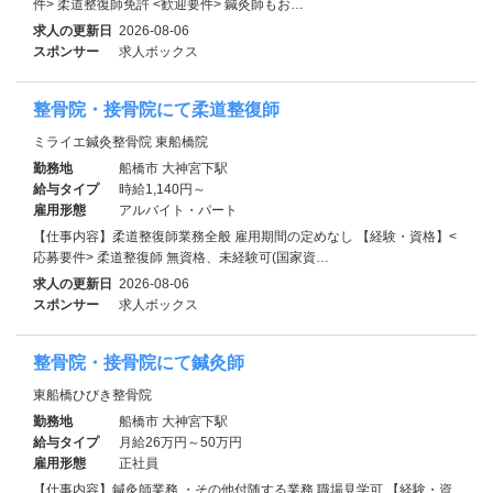
件> 柔道整復師免許 <歓迎要件> 鍼灸師もお…
求人の更新日
2026-08-06
スポンサー
求人ボックス
整骨院・接骨院にて柔道整復師
ミライエ鍼灸整骨院 東船橋院
勤務地
船橋市 大神宮下駅
給与タイプ
時給1,140円～
雇用形態
アルバイト・パート
【仕事内容】柔道整復師業務全般 雇用期間の定めなし 【経験・資格】<
応募要件> 柔道整復師 無資格、未経験可(国家資…
求人の更新日
2026-08-06
スポンサー
求人ボックス
整骨院・接骨院にて鍼灸師
東船橋ひびき整骨院
勤務地
船橋市 大神宮下駅
給与タイプ
月給26万円～50万円
雇用形態
正社員
【仕事内容】鍼灸師業務 ・その他付随する業務 職場見学可 【経験・資