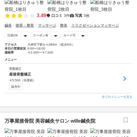
3.49
口コミ
3件
写真
5枚
鍼灸
接骨・整骨
マッサージ
整体
リラクゼーションマッサージ
日祝OK
クーポン有
カード可
アクセス
大神宮下駅から680m （徒歩9分）
本日の営業状況
9:00〜18:00
価格帯
￥2,000〜￥7,000
メニュー
骨盤矯正
産後骨盤矯正
￥
5,500
（非課税）
販売中
全てのメニューを見る
万事屋接骨院 美容鍼灸サロン wille鍼灸院