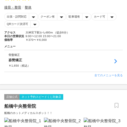
接骨・整骨
整体
出張・訪問対応
クーポン有
駐車場有
カード可
QRコード決済可
アクセス
大神宮下駅から480m （徒歩6分）
本日の営業状況
9:00〜12:00 15:00〜21:00
価格帯
￥370〜￥6,000
メニュー
骨盤矯正
姿勢矯正
￥
1,650
（税込）
全てのメニューを見る
店舗公式
ネット予約スピードくじ対象店
船橋中央整骨院
船橋のホットメディカルスポット！！