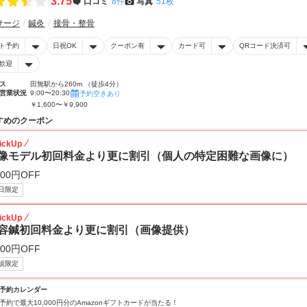
3.75
口コミ
8件
写真
51枚
サージ
鍼灸
接骨・整骨
ト予約
日祝OK
クーポン有
カード可
QRコード決済可
歓迎
ス
田無駅から260m （徒歩4分）
営業状況
9:00〜20:30
予約空きあり
￥1,600〜￥9,900
すめのクーポン
ickUp
像モデル初回料金より更に割引（個人の特定困難な画像に）
000円OFF
日限定
ickUp
容鍼初回料金より更に割引（画像提供）
000円OFF
規限定
予約カレンダー
予約で最大10,000円分のAmazonギフトカードが当たる！