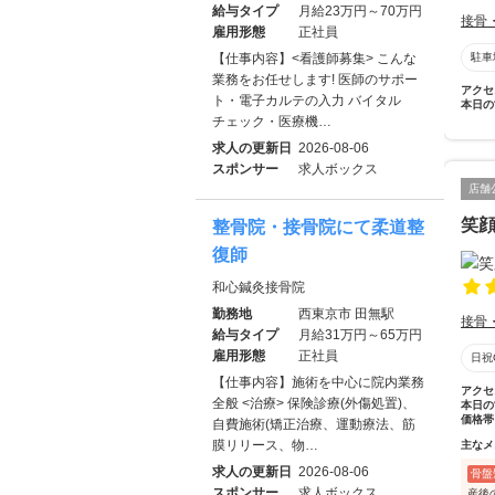
給与タイプ
月給23万円～70万円
接骨
雇用形態
正社員
【仕事内容】<看護師募集> こんな
駐車
業務をお任せします! 医師のサポー
アクセ
ト・電子カルテの入力 バイタル
本日の
チェック・医療機…
求人の更新日
2026-08-06
スポンサー
求人ボックス
店舗
笑顔
整骨院・接骨院にて柔道整
復師
和心鍼灸接骨院
勤務地
西東京市 田無駅
接骨
給与タイプ
月給31万円～65万円
雇用形態
正社員
日祝
【仕事内容】施術を中心に院内業務
アクセ
全般 <治療> 保険診療(外傷処置)、
本日の
価格帯
自費施術(矯正治療、運動療法、筋
膜リリース、物…
主なメ
求人の更新日
2026-08-06
骨盤
スポンサー
求人ボックス
産後