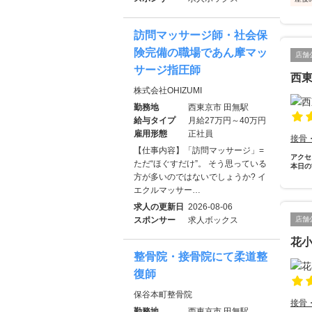
訪問マッサージ師・社会保
険完備の職場であん摩マッ
店舗
サージ指圧師
西
株式会社OHIZUMI
勤務地
西東京市 田無駅
給与タイプ
月給27万円～40万円
雇用形態
正社員
接骨
【仕事内容】「訪問マッサージ」=
アクセ
ただ“ほぐすだけ”。 そう思っている
本日の
方が多いのではないでしょうか? イ
エクルマッサー…
求人の更新日
2026-08-06
スポンサー
求人ボックス
店舗
花
整骨院・接骨院にて柔道整
復師
保谷本町整骨院
接骨
勤務地
西東京市 田無駅