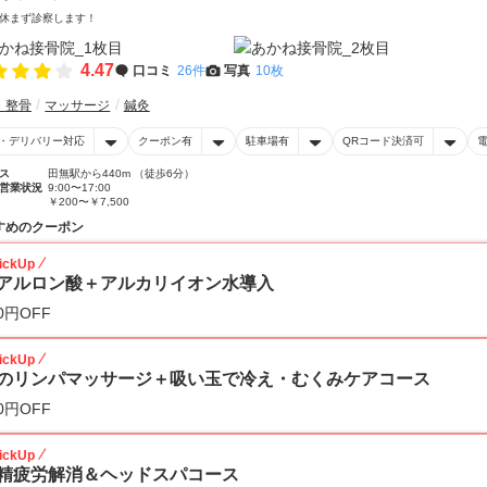
休まず診察します！
4.47
口コミ
26件
写真
10枚
・整骨
マッサージ
鍼灸
・デリバリー対応
クーポン有
駐車場有
QRコード決済可
ス
田無駅から440m （徒歩6分）
営業状況
9:00〜17:00
￥200〜￥7,500
すめのクーポン
ickUp
アルロン酸＋アルカリイオン水導入
0円OFF
ickUp
のリンパマッサージ＋吸い玉で冷え・むくみケアコース
0円OFF
ickUp
精疲労解消＆ヘッドスパコース