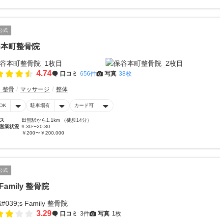
公式
谷本町整骨院
4.74
口コミ
656件
写真
38枚
・整骨
マッサージ
整体
OK
駐車場有
カード可
ス
田無駅から1.1km （徒歩14分）
営業状況
9:30〜20:30
￥200〜￥200,000
公式
 Family 整骨院
3.29
口コミ
3件
写真
1枚