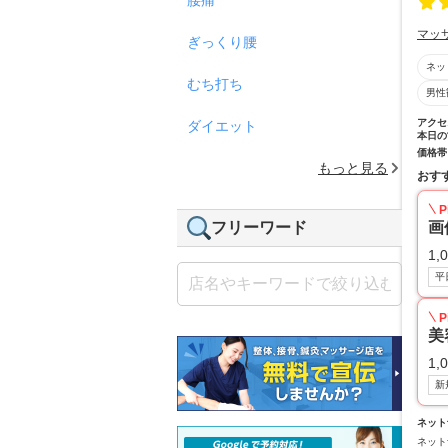
マッ
ぎっくり腰
ネッ
むち打ち
男性
アクセ
ダイエット
本日の
価格帯
もっと見る
おす
P
フリーワード
画
1,
平
P
美
1,
新
ネット
ネット