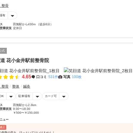
・整骨
場有
ス
田無駅から430m （徒歩6分）
営業状況
定休日
公式
道 花小金井駅前整骨院
4.65
口コミ
531件
写真
100枚
・整骨
整体
鍼灸
OK
駐車場有
カード可
ス
田無駅から2.3km
営業状況
9:30〜18:30
￥500〜￥150,000
ニュー
矯正
の骨盤の歪み、ほっといてはいけません！