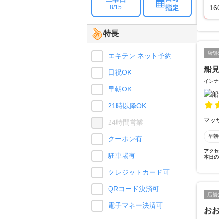
指定
16
8/15
特長
店舗
エキテン ネット予約
船
日祝OK
インナ
早朝OK
21時以降OK
マッ
24時間営業
早朝
クーポン有
アクセ
駐車場有
本日の
クレジットカード可
QRコード決済可
店舗
電子マネー決済可
お