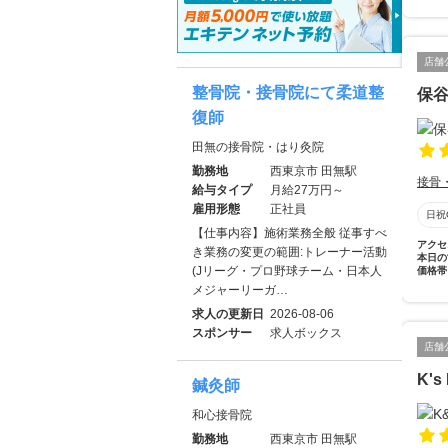
店舗
整骨院・接骨院にて柔道整
保
復師
田無の接骨院・はり灸院
勤務地
西東京市 田無駅
接骨
給与タイプ
月給27万円～
雇用形態
正社員
日祝
【仕事内容】施術業務全般 従事すべ
アクセ
き業務の変更の範囲:トレーナー活動
本日の
(Jリーグ・プロ野球チーム・日本人
価格帯
メジャーリーガ…
求人の更新日
2026-08-06
スポンサー
求人ボックス
店舗
K's
鍼灸師
和心接骨院
勤務地
西東京市 田無駅