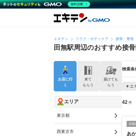
無料診断
エキテン
リラク・ボディケア
接骨・整骨
田無駅周辺のおすすめ接骨
検索条
お店に行
来て
届けても
く
もらう
らう
エ
エリア
42
件
東京都
店舗
西東京市
あ