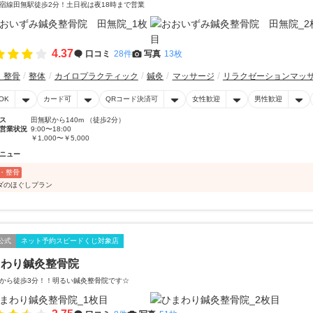
宿線田無駅徒歩2分！土日祝は夜18時まで営業
4.37
口コミ
28件
写真
13枚
・整骨
整体
カイロプラクティック
鍼灸
マッサージ
リラクゼーションマッ
OK
カード可
QRコード決済可
女性歓迎
男性歓迎
ス
田無駅から140m （徒歩2分）
営業状況
9:00〜18:00
￥1,000〜￥5,000
ニュー
・整骨
ダのほぐしプラン
公式
ネット予約スピードくじ対象店
まわり鍼灸整骨院
から徒歩3分！！明るい鍼灸整骨院です☆