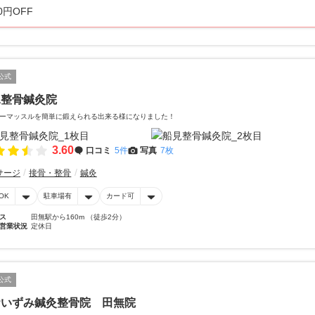
0円OFF
公式
見整骨鍼灸院
ーマッスルを簡単に鍛えられる出来る様になりました！
3.60
口コミ
5件
写真
7枚
サージ
接骨・整骨
鍼灸
OK
駐車場有
カード可
ス
田無駅から160m （徒歩2分）
営業状況
定休日
公式
おいずみ鍼灸整骨院 田無院