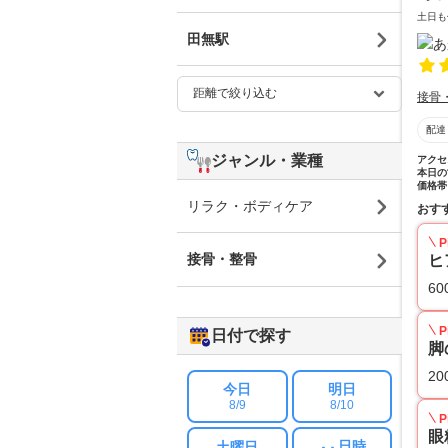
土日も
田無駅
接骨
配達
ジャンル・業種
アクセ
本日の
価格帯
リラク・ボディケア
おす
P
接骨・整骨
ヒ
60
P
日付で探す
脚
20
今日
明日
8/9
8/10
P
眼
日時
土曜日