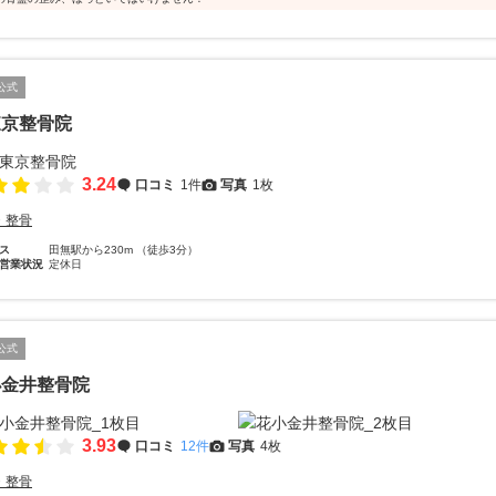
公式
東京整骨院
3.24
口コミ
1件
写真
1枚
・整骨
ス
田無駅から230m （徒歩3分）
営業状況
定休日
公式
小金井整骨院
3.93
口コミ
12件
写真
4枚
・整骨