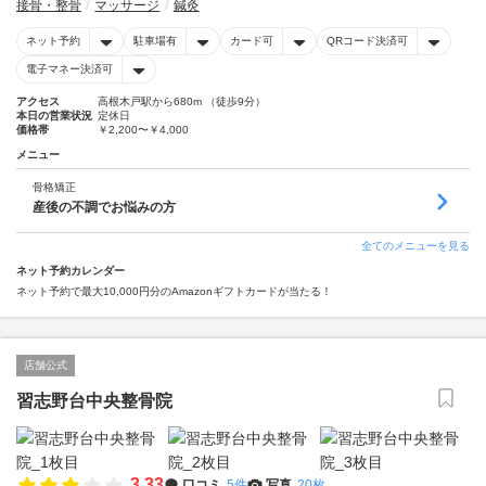
接骨・整骨
マッサージ
鍼灸
ネット予約
駐車場有
カード可
QRコード決済可
電子マネー決済可
アクセス
高根木戸駅から680m （徒歩9分）
本日の営業状況
定休日
価格帯
￥2,200〜￥4,000
メニュー
骨格矯正
産後の不調でお悩みの方
全てのメニューを見る
ネット予約カレンダー
ネット予約で最大10,000円分のAmazonギフトカードが当たる！
店舗公式
習志野台中央整骨院
3.33
口コミ
5件
写真
20枚