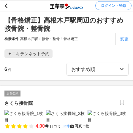
ログイン・登録
【骨格矯正】高根木戸駅周辺のおすすめ
接骨院・整骨院
変更
検索条件
高根木戸駅
接骨・整骨
骨格矯正
エキテンネット予約
6
件
店舗公式
さくら接骨院
4.00
口コミ
12件
写真
5枚