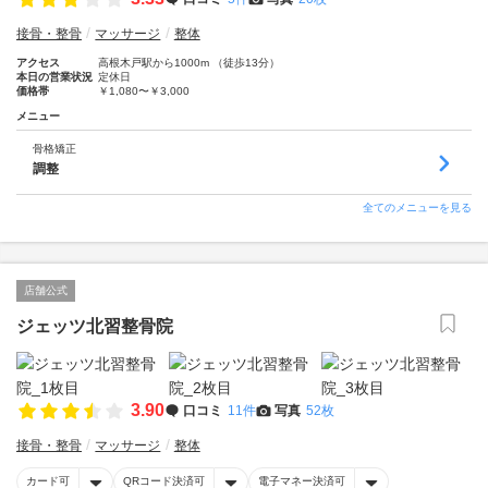
接骨・整骨
マッサージ
整体
アクセス
高根木戸駅から1000m （徒歩13分）
本日の営業状況
定休日
価格帯
￥1,080〜￥3,000
メニュー
骨格矯正
調整
全てのメニューを見る
店舗公式
ジェッツ北習整骨院
3.90
口コミ
11件
写真
52枚
接骨・整骨
マッサージ
整体
カード可
QRコード決済可
電子マネー決済可