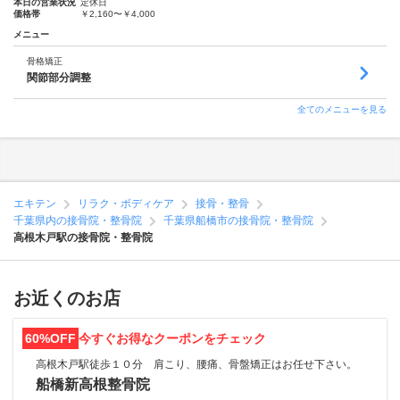
本日の営業状況
定休日
価格帯
￥2,160〜￥4,000
メニュー
骨格矯正
関節部分調整
全てのメニューを見る
エキテン
リラク・ボディケア
接骨・整骨
千葉県内の接骨院・整骨院
千葉県船橋市の接骨院・整骨院
高根木戸駅の接骨院・整骨院
お近くのお店
60%OFF
今すぐお得なクーポンをチェック
高根木戸駅徒歩１０分 肩こり、腰痛、骨盤矯正はお任せ下さい。
船橋新高根整骨院