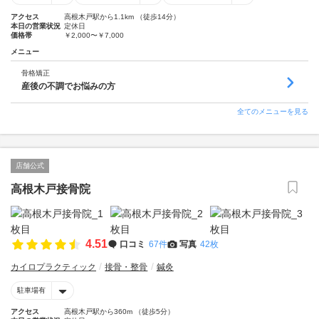
アクセス
高根木戸駅から1.1km （徒歩14分）
本日の営業状況
定休日
価格帯
￥2,000〜￥7,000
メニュー
骨格矯正
産後の不調でお悩みの方
全てのメニューを見る
店舗公式
高根木戸接骨院
4.51
口コミ
67件
写真
42枚
カイロプラクティック
接骨・整骨
鍼灸
駐車場有
アクセス
高根木戸駅から360m （徒歩5分）