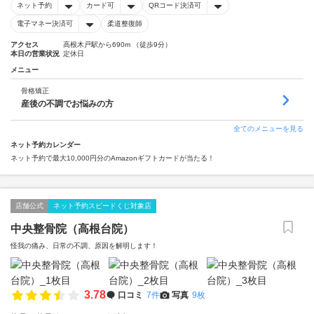
ネット予約
カード可
QRコード決済可
電子マネー決済可
柔道整復師
アクセス
高根木戸駅から690m （徒歩9分）
本日の営業状況
定休日
メニュー
骨格矯正
産後の不調でお悩みの方
全てのメニューを見る
ネット予約カレンダー
ネット予約で最大10,000円分のAmazonギフトカードが当たる！
店舗公式
ネット予約スピードくじ対象店
中央整骨院（高根台院）
怪我の痛み、日常の不調、原因を解明します！
3.78
口コミ
7件
写真
9枚