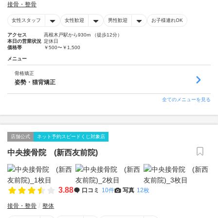
接骨・整骨
女性スタッフ
女性歓迎
男性歓迎
お子様連れOK
アクセス
高根木戸駅から930m （徒歩12分）
本日の営業状況
定休日
価格帯
￥500〜￥1,500
メニュー
骨格矯正
姿勢・猫背矯正
全てのメニューを見る
店舗公式
ネット予約スピードくじ対象店
中央接骨院 (新西友前院)
3.88
口コミ
10件
写真
12枚
接骨・整骨
整体