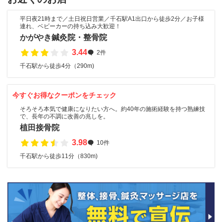
平日夜21時まで／土日祝日営業／千石駅A1出口から徒歩2分／お子様
連れ、ベビーカーの持ち込み大歓迎！
かがやき鍼灸院・整骨院
3.44
2件
千石駅から徒歩4分（290m)
今すぐお得なクーポンをチェック
そろそろ本気で健康になりたい方へ。約40年の施術経験を持つ熟練技
で、長年の不調に改善の兆しを。
植田接骨院
3.98
10件
千石駅から徒歩11分（830m)