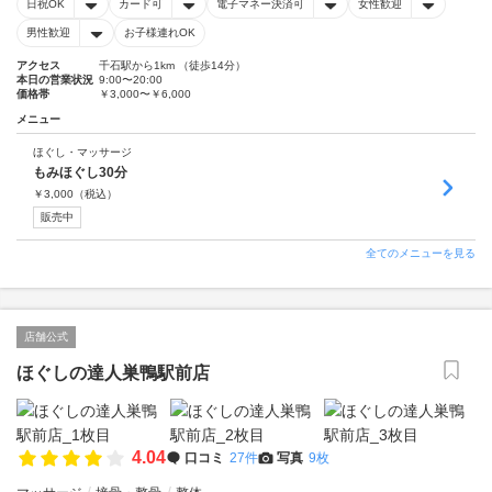
日祝OK
カード可
電子マネー決済可
女性歓迎
男性歓迎
お子様連れOK
アクセス
千石駅から1km （徒歩14分）
本日の営業状況
9:00〜20:00
価格帯
￥3,000〜￥6,000
メニュー
ほぐし・マッサージ
もみほぐし30分
￥
3,000
（税込）
販売中
全てのメニューを見る
店舗公式
ほぐしの達人巣鴨駅前店
4.04
口コミ
27件
写真
9枚