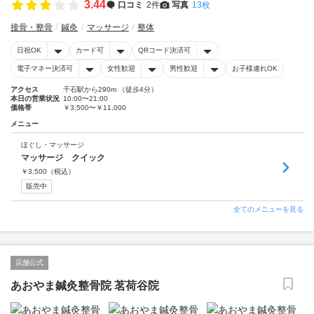
3.44
口コミ
2件
写真
13枚
接骨・整骨
鍼灸
マッサージ
整体
日祝OK
カード可
QRコード決済可
電子マネー決済可
女性歓迎
男性歓迎
お子様連れOK
アクセス
千石駅から290m （徒歩4分）
本日の営業状況
10:00〜21:00
価格帯
￥3,500〜￥11,000
メニュー
ほぐし・マッサージ
マッサージ クイック
￥
3,500
（税込）
販売中
全てのメニューを見る
店舗公式
あおやま鍼灸整骨院 茗荷谷院