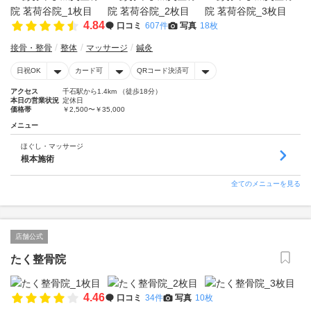
4.84
口コミ
607件
写真
18枚
接骨・整骨
整体
マッサージ
鍼灸
日祝OK
カード可
QRコード決済可
アクセス
千石駅から1.4km （徒歩18分）
本日の営業状況
定休日
価格帯
￥2,500〜￥35,000
メニュー
ほぐし・マッサージ
根本施術
全てのメニューを見る
店舗公式
たく整骨院
4.46
口コミ
34件
写真
10枚