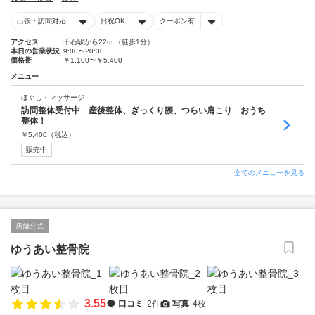
出張・訪問対応
日祝OK
クーポン有
アクセス
千石駅から22m （徒歩1分）
本日の営業状況
9:00〜20:30
価格帯
￥1,100〜￥5,400
メニュー
ほぐし・マッサージ
訪問整体受付中 産後整体、ぎっくり腰、つらい肩こり おうち
整体！
￥
5,400
（税込）
販売中
全てのメニューを見る
店舗公式
ゆうあい整骨院
3.55
口コミ
2件
写真
4枚