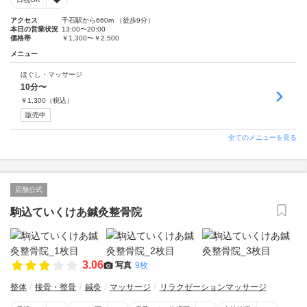
アクセス
千石駅から660m （徒歩9分）
本日の営業状況
13:00〜20:00
価格帯
￥1,300〜￥2,500
メニュー
ほぐし・マッサージ
10分〜
￥
1,300
（税込）
販売中
全てのメニューを見る
店舗公式
駒込ていくけあ鍼灸整骨院
3.06
写真
9枚
整体
接骨・整骨
鍼灸
マッサージ
リラクゼーションマッサージ