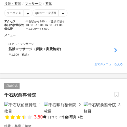
接骨・整骨
マッサージ
整体
クーポン有
QRコード決済可
アクセス
千石駅から890m （徒歩12分）
本日の営業状況
10:00〜13:00 16:00〜21:00
価格帯
￥1,100〜￥5,500
メニュー
ほぐし・マッサージ
筋膜マッサージ（保険＋実費施術）
￥
1,100
（税込）
全てのメニューを見る
店舗公式
千石駅前整骨院
3.50
口コミ
2件
写真
4枚
接骨・整骨
整体