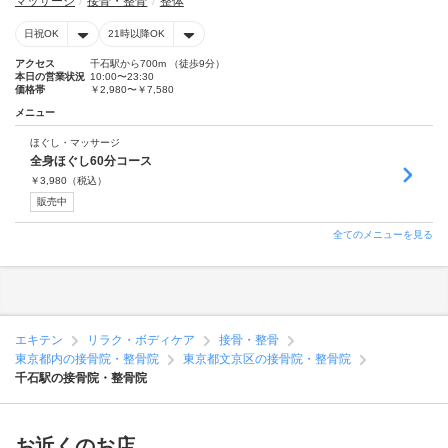
マッサージ
接骨・整骨
整体
日祝OK
21時以降OK
アクセス
千石駅から700m （徒歩9分）
本日の営業状況
10:00〜23:30
価格帯
￥2,980〜￥7,580
メニュー
ほぐし・マッサージ
全身ほぐし60分コース
￥
3,980
（税込）
販売中
全てのメニューを見る
エキテン
リラク・ボディケア
接骨・整骨
東京都内の接骨院・整骨院
東京都文京区の接骨院・整骨院
千石駅の接骨院・整骨院
お近くのお店