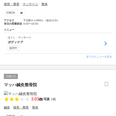
接骨・整骨
マッサージ
整体
日祝OK
アクセス
千石駅から890m （徒歩12分）
本日の営業状況
9:00〜19:00
メニュー
ほぐし・マッサージ
ボディケア
販売中
全てのメニューを見る
店舗公式
マッハ鍼灸整骨院
3.03
写真
1枚
鍼灸
接骨・整骨
整体
日祝OK