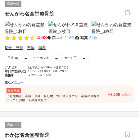
店舗公式
せんがわ名倉堂整骨院
4.68
口コミ
118件
写真
34枚
接骨・整骨
整体
鍼灸
日祝OK
クーポン有
カード可
アクセス
仙川駅から250m （徒歩4分）
本日の営業状況
10:00〜13:00 15:00〜20:00
価格帯
￥700〜￥4,400
主なメニュー
骨盤矯正
3,500
￥
（税込）
「骨盤矯正」産後・腰痛・反り腰・ウェストダウン・産後の尿漏れ・
ポッコリお腹・下半身太りに
店舗公式
わかば名倉堂整骨院