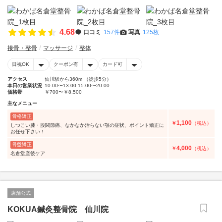
4.68
口コミ
157件
写真
125枚
接骨・整骨
マッサージ
整体
日祝OK
クーポン有
カード可
アクセス
仙川駅から360m （徒歩5分）
本日の営業状況
10:00〜13:00 15:00〜20:00
価格帯
￥700〜￥8,500
主なメニュー
骨格矯正
1,100
￥
（税込）
しつこい膝・股関節痛、なかなか治らない顎の症状、ポイント矯正に
お任せ下さい！
骨盤矯正
4,000
￥
（税込）
名倉堂産後ケア
店舗公式
KOKUA鍼灸整骨院 仙川院