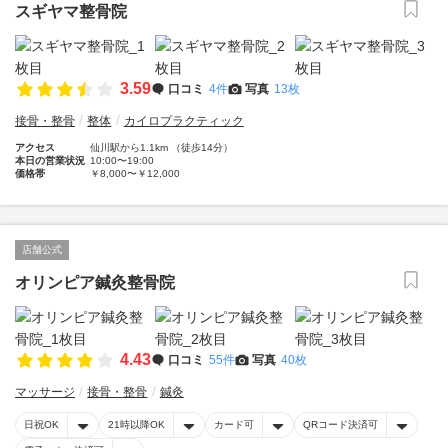
スギヤマ整骨院
3.59
口コミ
4件
写真
13枚
接骨・整骨
整体
カイロプラクティック
アクセス
仙川駅から1.1km （徒歩14分）
本日の営業状況
10:00〜19:00
価格帯
￥8,000〜￥12,000
店舗公式
オリンピア鍼灸整骨院
4.43
口コミ
55件
写真
40枚
マッサージ
接骨・整骨
鍼灸
日祝OK
21時以降OK
カード可
QRコード決済可