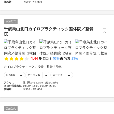
価格帯
￥550〜￥1,000
店舗公式
千歳烏山北口カイロプラクティック整体院／整骨
院
4.44
口コミ
53件
写真
23枚
カイロプラクティック
接骨・整骨
整体
日祝OK
クーポン有
カード可
アクセス
仙川駅から1.6km （徒歩21分）
本日の営業状況
10:00〜14:00 16:00〜20:00
価格帯
￥500〜￥2,800
店舗公式