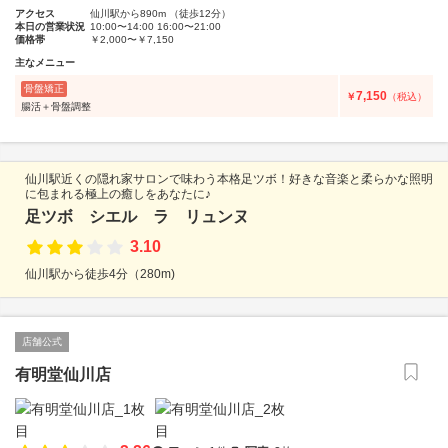
アクセス
仙川駅から890m （徒歩12分）
本日の営業状況
10:00〜14:00 16:00〜21:00
価格帯
￥2,000〜￥7,150
主なメニュー
骨盤矯正
7,150
￥
（税込）
腸活＋骨盤調整
仙川駅近くの隠れ家サロンで味わう本格足ツボ！好きな音楽と柔らかな照明
に包まれる極上の癒しをあなたに♪
足ツボ シエル ラ リュンヌ
3.10
仙川駅から徒歩4分（280m)
店舗公式
有明堂仙川店