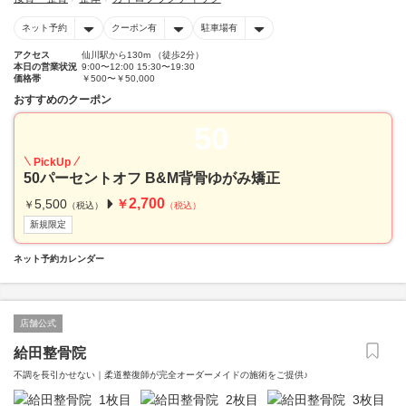
ネット予約
クーポン有
駐車場有
アクセス
仙川駅から130m （徒歩2分）
本日の営業状況
9:00〜12:00 15:30〜19:30
価格帯
￥500〜￥50,000
おすすめのクーポン
50
PickUp
50パーセントオフ B&M背骨ゆがみ矯正
2,700
5,500
￥
￥
（税込）
（税込）
新規限定
ネット予約カレンダー
店舗公式
給田整骨院
不調を長引かせない｜柔道整復師が完全オーダーメイドの施術をご提供♪