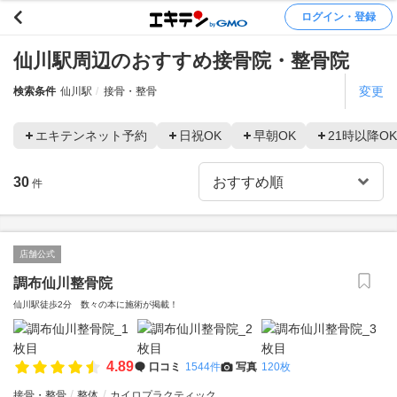
ログイン・登録
仙川駅周辺のおすすめ接骨院・整骨院
変更
検索条件
仙川駅
接骨・整骨
エキテンネット予約
日祝OK
早朝OK
21時以降OK
30
件
店舗公式
調布仙川整骨院
仙川駅徒歩2分 数々の本に施術が掲載！
4.89
口コミ
1544件
写真
120枚
接骨・整骨
整体
カイロプラクティック