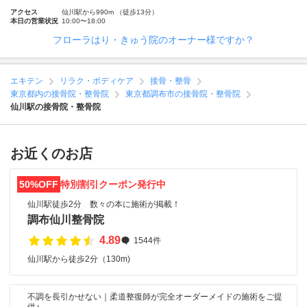
アクセス
仙川駅から990m （徒歩13分）
本日の営業状況
10:00〜18:00
フローラはり・きゅう院のオーナー様ですか？
エキテン
リラク・ボディケア
接骨・整骨
東京都内の接骨院・整骨院
東京都調布市の接骨院・整骨院
仙川駅の接骨院・整骨院
お近くのお店
50%OFF
特別割引クーポン発行中
仙川駅徒歩2分 数々の本に施術が掲載！
調布仙川整骨院
4.89
1544件
仙川駅から徒歩2分（130m)
不調を長引かせない｜柔道整復師が完全オーダーメイドの施術をご提