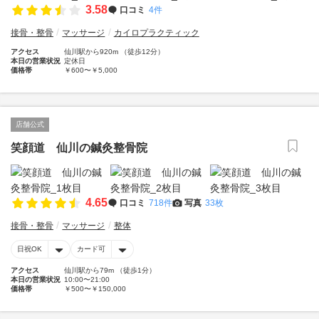
3.58
口コミ
4件
接骨・整骨
マッサージ
カイロプラクティック
アクセス
仙川駅から920m （徒歩12分）
本日の営業状況
定休日
価格帯
￥600〜￥5,000
店舗公式
笑顔道 仙川の鍼灸整骨院
4.65
口コミ
718件
写真
33枚
接骨・整骨
マッサージ
整体
日祝OK
カード可
アクセス
仙川駅から79m （徒歩1分）
本日の営業状況
10:00〜21:00
価格帯
￥500〜￥150,000