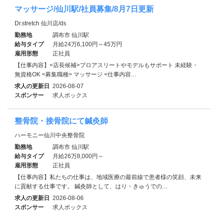
マッサージ/仙川駅/社員募集/8月7日更新
Dr.stretch 仙川店/ds
勤務地
調布市 仙川駅
給与タイプ
月給24万6,100円～45万円
雇用形態
正社員
【仕事内容】<店長候補>プロアスリートやモデルもサポート 未経験・
無資格OK <募集職種> マッサージ <仕事内容…
求人の更新日
2026-08-07
スポンサー
求人ボックス
整骨院・接骨院にて鍼灸師
ハーモニー仙川中央整骨院
勤務地
調布市 仙川駅
給与タイプ
月給26万8,000円～
雇用形態
正社員
【仕事内容】私たちの仕事は、地域医療の最前線で患者様の笑顔、未来
に貢献する仕事です。 鍼灸師として、はり・きゅうでの…
求人の更新日
2026-08-06
スポンサー
求人ボックス