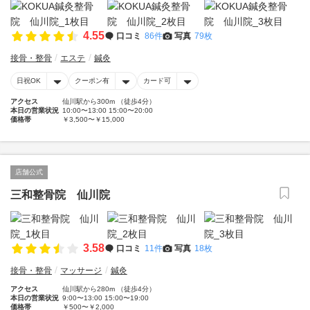
4.55
口コミ
86件
写真
79枚
接骨・整骨
エステ
鍼灸
日祝OK
クーポン有
カード可
アクセス
仙川駅から300m （徒歩4分）
本日の営業状況
10:00〜13:00 15:00〜20:00
価格帯
￥3,500〜￥15,000
店舗公式
三和整骨院 仙川院
3.58
口コミ
11件
写真
18枚
接骨・整骨
マッサージ
鍼灸
アクセス
仙川駅から280m （徒歩4分）
本日の営業状況
9:00〜13:00 15:00〜19:00
価格帯
￥500〜￥2,000