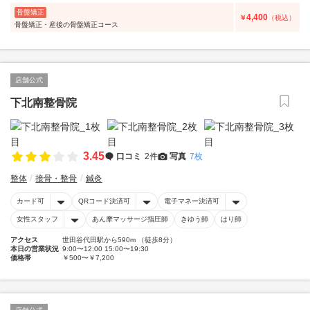
骨盤矯正
4,400
￥
（税込）
骨盤矯正・産後の骨盤矯正コース
店舗公式
下北南整骨院
3.45
口コミ
2件
写真
7枚
整体
接骨・整骨
鍼灸
カード可
QRコード決済可
電子マネー決済可
女性スタッフ
あん摩マッサージ指圧師
きゆう師
はり師
アクセス
世田谷代田駅から590m （徒歩8分）
本日の営業状況
9:00〜12:00 15:00〜19:30
価格帯
￥500〜￥7,200