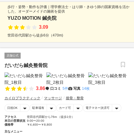
歩行・姿勢・動作を評価｜理学療法士・はり師・きゆう師の国家資格を活か
した、オーダーメイドの施術を提供
YUZO MOTION 鍼灸院
3.09
世田谷代田駅から徒歩6分（470m)
店舗公式
だいだら鍼灸整骨院
3.86
口コミ
5件
写真
14枚
カイロプラクティック
マッサージ
接骨・整骨
日祝OK
駐車場有
カード可
電子マネー決済可
アクセス
世田谷代田駅から76m （徒歩1分）
本日の営業状況
9:00〜20:00
価格帯
￥4,400〜￥8,800
主なメニュー