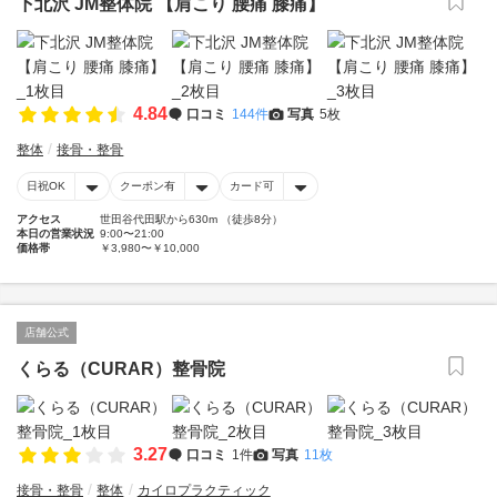
下北沢 JM整体院 【肩こり 腰痛 膝痛】
4.84
口コミ
144件
写真
5枚
整体
接骨・整骨
日祝OK
クーポン有
カード可
アクセス
世田谷代田駅から630m （徒歩8分）
本日の営業状況
9:00〜21:00
価格帯
￥3,980〜￥10,000
店舗公式
くらる（CURAR）整骨院
3.27
口コミ
1件
写真
11枚
接骨・整骨
整体
カイロプラクティック