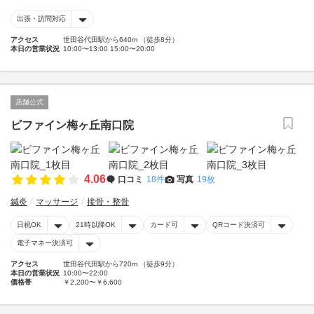
出張・訪問対応
アクセス
世田谷代田駅から640m （徒歩8分）
本日の営業状況
10:00〜13:00 15:00〜20:00
店舗公式
ビファイン梅ヶ丘南口院
4.06
口コミ
18件
写真
19枚
鍼灸
マッサージ
接骨・整骨
日祝OK
21時以降OK
カード可
QRコード決済可
電子マネー決済可
アクセス
世田谷代田駅から720m （徒歩9分）
本日の営業状況
10:00〜22:00
価格帯
￥2,200〜￥6,600