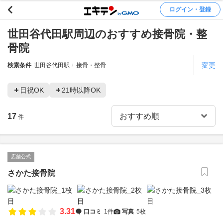
ログイン・登録
世田谷代田駅周辺のおすすめ接骨院・整
骨院
変更
検索条件
世田谷代田駅
接骨・整骨
日祝OK
21時以降OK
17
件
店舗公式
さかた接骨院
3.31
口コミ
1件
写真
5枚