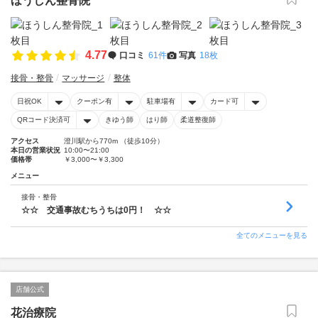
ほうしん整骨院
4.77
口コミ
61件
写真
18枚
接骨・整骨
マッサージ
整体
日祝OK
クーポン有
駐車場有
カード可
QRコード決済可
きゆう師
はり師
柔道整復師
アクセス
澄川駅から770m （徒歩10分）
本日の営業状況
10:00〜21:00
価格帯
￥3,000〜￥3,300
メニュー
接骨・整骨
☆☆ 交通事故むちうちは0円！ ☆☆
全てのメニューを見る
店舗公式
花治療院