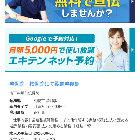
整骨院・接骨院にて柔道整復師
南平岸駅前接骨院
勤務地
札幌市 澄川駅
給与タイプ
月給26万2,000円～
雇用形態
正社員
【仕事内容】柔道整復師業務 ・その他付随する業務 転勤 法人の定める
場所 業務内容変更 法人の定める業務 【経験・資…
求人の更新日
2026-08-06
スポンサー
求人ボックス