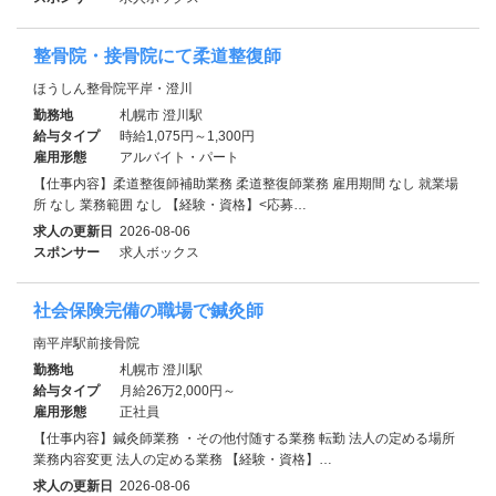
整骨院・接骨院にて柔道整復師
ほうしん整骨院平岸・澄川
勤務地
札幌市 澄川駅
給与タイプ
時給1,075円～1,300円
雇用形態
アルバイト・パート
【仕事内容】柔道整復師補助業務 柔道整復師業務 雇用期間 なし 就業場
所 なし 業務範囲 なし 【経験・資格】<応募…
求人の更新日
2026-08-06
スポンサー
求人ボックス
社会保険完備の職場で鍼灸師
南平岸駅前接骨院
勤務地
札幌市 澄川駅
給与タイプ
月給26万2,000円～
雇用形態
正社員
【仕事内容】鍼灸師業務 ・その他付随する業務 転勤 法人の定める場所
業務内容変更 法人の定める業務 【経験・資格】…
求人の更新日
2026-08-06