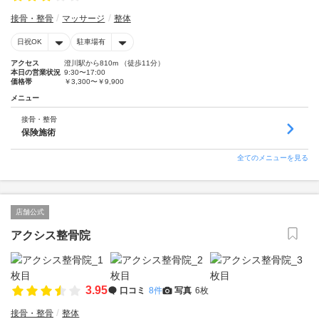
接骨・整骨
マッサージ
整体
日祝OK
駐車場有
アクセス
澄川駅から810m （徒歩11分）
本日の営業状況
9:30〜17:00
価格帯
￥3,300〜￥9,900
メニュー
接骨・整骨
保険施術
全てのメニューを見る
店舗公式
アクシス整骨院
3.95
口コミ
8件
写真
6枚
接骨・整骨
整体