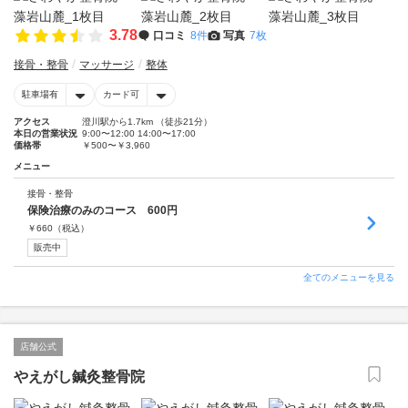
3.78
口コミ
8件
写真
7枚
接骨・整骨
マッサージ
整体
駐車場有
カード可
アクセス
澄川駅から1.7km （徒歩21分）
本日の営業状況
9:00〜12:00 14:00〜17:00
価格帯
￥500〜￥3,960
メニュー
接骨・整骨
保険治療のみのコース 600円
￥
660
（税込）
販売中
全てのメニューを見る
店舗公式
やえがし鍼灸整骨院