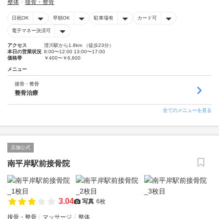
整体
接骨・整骨
日祝OK
早朝OK
駐車場有
カード可
電子マネー決済可
アクセス
澄川駅から1.8km （徒歩23分）
本日の営業状況
8:00〜12:00 13:00〜17:00
価格帯
￥400〜￥6,600
メニュー
接骨・整骨
整骨治療
全てのメニューを見る
店舗公式
南平岸駅前接骨院
3.04
写真
6枚
接骨・整骨
マッサージ
整体