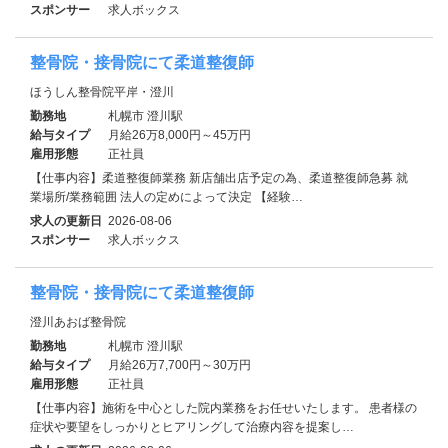
スポンサー
求人ボックス
整骨院・接骨院にて柔道整復師
ほうしん整骨院平岸・澄川
勤務地
札幌市 澄川駅
給与タイプ
月給26万8,000円～45万円
雇用形態
正社員
【仕事内容】柔道整復師業務 新店舗出店予定の為、柔道整復師急募 就
業場所/業務範囲 法人の定めによって決定 【経験…
求人の更新日
2026-08-06
スポンサー
求人ボックス
整骨院・接骨院にて柔道整復師
澄川あおば整骨院
勤務地
札幌市 澄川駅
給与タイプ
月給26万7,700円～30万円
雇用形態
正社員
【仕事内容】施術を中心とした院内業務をお任せいたします。 患者様の
症状や要望をしっかりとヒアリングして治療内容を提案し…