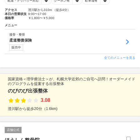
配達・デリバリー対応
クーポン有
駐車場有
アクセス
澄川駅から310m （徒歩4分）
本日の営業状況
9:00〜17:00
価格帯
￥1,800〜￥5,000
メニュー
接骨・整骨
柔道整復保険
販売中
全てのメニューを見る
国家資格＜理学療法士＞が、札幌大学近郊のご自宅へ訪問！オーダーメイド
のプログラムを提案する出張整体
のびのび出張整体
3.08
澄川駅から徒歩20分（1.6km)
店舗公式