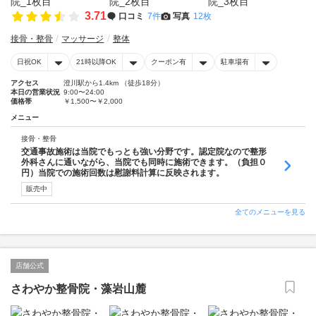
3.71
口コミ
7件
写真
12枚
接骨・整骨
マッサージ
整体
日祝OK
21時以降OK
クーポン有
駐車場有
アクセス
澄川駅から1.4km （徒歩18分）
本日の営業状況
9:00〜24:00
価格帯
￥1,500〜￥2,000
メニュー
接骨・整骨
交通事故施術は当院でもっとも強い分野です。認定院なので整形
外科さんに通いながら、当院でも同時に施術できます。（負担０
円）当院での施術回数は慰謝料計算に反映されます。
販売中
全てのメニューを見る
店舗公式
さわやか整骨院・藻岩山麓