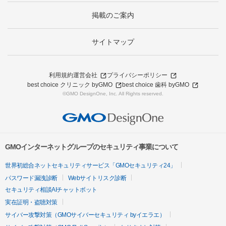
掲載のご案内
サイトマップ
利用規約
運営会社
プライバシーポリシー
best choice クリニック byGMO
best choice 歯科 byGMO
©GMO DesignOne, Inc. All Rights reserved.
GMOインターネットグループのセキュリティ事業について
世界初総合ネットセキュリティサービス「GMOセキュリティ24」
パスワード漏洩診断
Webサイトリスク診断
セキュリティ相談AIチャットボット
実在証明・盗聴対策
サイバー攻撃対策（GMOサイバーセキュリティ byイエラエ）