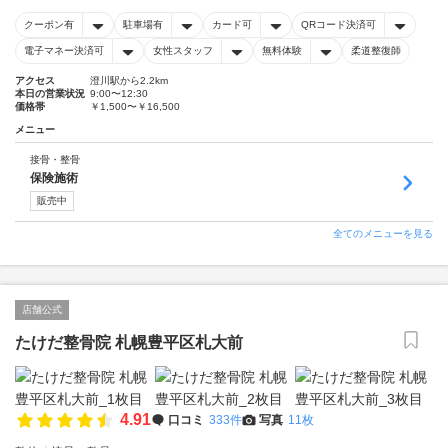
クーポン有
駐車場有
カード可
QRコード決済可
電子マネー決済可
女性スタッフ
無料体験
柔道整復師
アクセス
澄川駅から2.2km
本日の営業状況
9:00〜12:30
価格帯
￥1,500〜￥16,500
メニュー
接骨・整骨
保険施術
販売中
全てのメニューを見る
店舗公式
たけだ整骨院 札幌豊平区札大前
4.91
口コミ
333件
写真
11枚