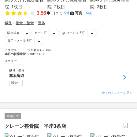
3.56
口コミ
5件
写真
16枚
鍼灸
接骨・整骨
整体
駐車場有
カード可
QRコード決済可
電子マネー決済可
アクセス
澄川駅から2.1km
本日の営業状況
9:00〜14:00
メニュー
接骨・整骨
基本施術
販売中
全てのメニューを見る
店舗公式
クレーン整骨院 平岸3条店