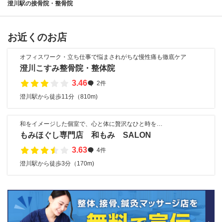
澄川駅の接骨院・整骨院
お近くのお店
オフィスワーク・立ち仕事で悩まされがちな慢性痛も徹底ケア
澄川こすみ整骨院・整体院
3.46
2件
澄川駅から徒歩11分（810m)
和をイメージした個室で、心と体に贅沢なひと時を…
もみほぐし専門店 和もみ SALON
3.63
4件
澄川駅から徒歩3分（170m)