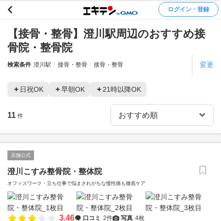
ログイン・登録
【接骨・整骨】澄川駅周辺のおすすめ接
骨院・整骨院
変更
検索条件
澄川駅
接骨・整骨
接骨・整骨
日祝OK
早朝OK
21時以降OK
11
件
店舗公式
澄川こすみ整骨院・整体院
オフィスワーク・立ち仕事で悩まされがちな慢性痛も徹底ケア
3.46
口コミ
2件
写真
4枚