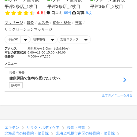
4.61
口コミ
69件
写真
9枚
マッサージ
鍼灸
エステ
接骨・整骨
整体
リラクゼーションマッサージ
日祝OK
駐車場有
女性スタッフ
アクセス
澄川駅から1.6km （徒歩20分）
本日の営業状況
9:00〜13:00 15:00〜20:00
価格帯
￥500〜￥7,260
メニュー
接骨・整骨
健康保険で施術を受けたい方へ
販売中
全てのメニューを見る
エキテン
リラク・ボディケア
接骨・整骨
北海道内の接骨院・整骨院
北海道札幌市南区の接骨院・整骨院