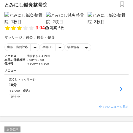
とみにし鍼灸整骨院
3.04
写真
6枚
マッサージ
鍼灸
接骨・整骨
出張・訪問対応
早朝OK
駐車場有
アクセス
助信駅から4.2km
本日の営業状況
8:00〜12:00
価格帯
￥500〜￥4,500
メニュー
ほぐし・マッサージ
10分
￥
1,000
（税込）
販売中
全てのメニューを見る
店舗公式