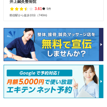
井上鍼灸整骨院
3.61
5件
助信駅から徒歩10分（740m)