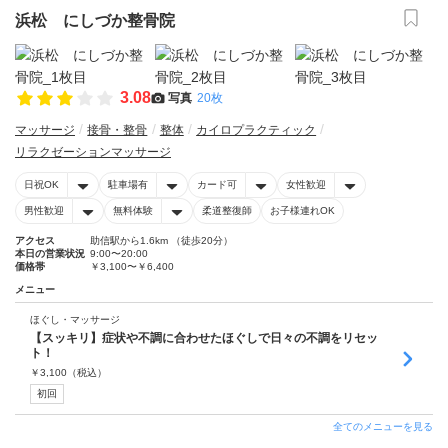
浜松 にしづか整骨院
3.08
写真
20枚
マッサージ
接骨・整骨
整体
カイロプラクティック
リラクゼーションマッサージ
日祝OK
駐車場有
カード可
女性歓迎
男性歓迎
無料体験
柔道整復師
お子様連れOK
アクセス
助信駅から1.6km （徒歩20分）
本日の営業状況
9:00〜20:00
価格帯
￥3,100〜￥6,400
メニュー
ほぐし・マッサージ
【スッキリ】症状や不調に合わせたほぐしで日々の不調をリセッ
ト！
￥
3,100
（税込）
初回
全てのメニューを見る