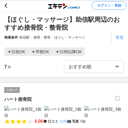
ログイン・登録
【ほぐし・マッサージ】助信駅周辺のお
すすめ接骨院・整骨院
変更
検索条件
助信駅
接骨・整骨
ほぐし・マッサージ
日祝OK
早朝OK
21時以降OK
7
件
店舗公式
ハート接骨院
4.06
口コミ
12件
写真
5枚