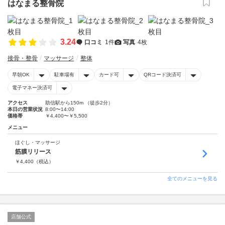
はなまる整骨院
3.24
口コミ
1件
写真
4枚
接骨・整骨
マッサージ
整体
早朝OK
駐車場有
カード可
QRコード決済可
電子マネー決済可
アクセス
助信駅から150m （徒歩2分）
本日の営業状況
8:00〜14:00
価格帯
￥4,400〜￥5,500
メニュー
ほぐし・マッサージ
筋膜リリース
￥
4,400
（税込）
全てのメニューを見る
店舗公式