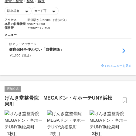
接骨・整骨
整体
鍼灸
駐車場有
カード可
アクセス
助信駅から620m （徒歩8分）
本日の営業状況
9:00〜13:00
価格帯
￥600〜￥7,500
メニュー
ほぐし・マッサージ
健康保険を使わない「自費施術」
￥
1,650
（税込）
全てのメニューを見る
店舗公式
げんき堂整骨院 MEGAドン・キホーテUNY浜松
泉町