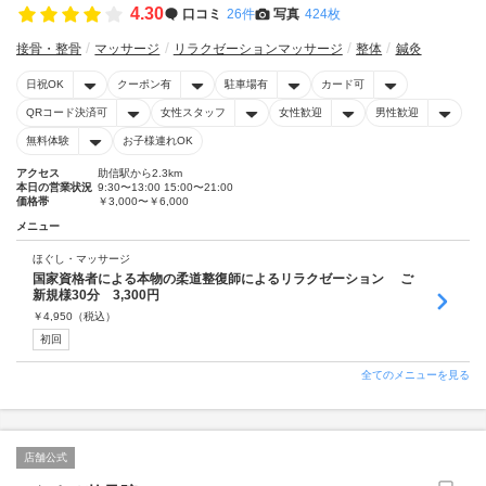
4.30
口コミ
26件
写真
424枚
接骨・整骨
マッサージ
リラクゼーションマッサージ
整体
鍼灸
日祝OK
クーポン有
駐車場有
カード可
QRコード決済可
女性スタッフ
女性歓迎
男性歓迎
無料体験
お子様連れOK
アクセス
助信駅から2.3km
本日の営業状況
9:30〜13:00 15:00〜21:00
価格帯
￥3,000〜￥6,000
メニュー
ほぐし・マッサージ
国家資格者による本物の柔道整復師によるリラクゼーション ご
新規様30分 3,300円
￥
4,950
（税込）
初回
全てのメニューを見る
店舗公式