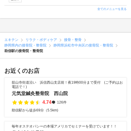
全てのメニューを見る
エキテン
リラク・ボディケア
接骨・整骨
静岡県内の接骨院・整骨院
静岡県浜松市中央区の接骨院・整骨院
助信駅の接骨院・整骨院
お近くのお店
舘山寺街道沿い 浜信西山支店前！夜19時00分まで受付 (ご予約はお
電話で！)
元気堂鍼灸整骨院 西山院
4.74
126件
助信駅から徒歩69分（5.5km)
毎年オステオパシーの本場アメリカでセミナーを受けています！！