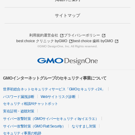
サイトマップ
利用規約
運営会社
プライバシーポリシー
best choice クリニック byGMO
best choice 歯科 byGMO
©GMO DesignOne, Inc. All Rights reserved.
GMOインターネットグループのセキュリティ事業について
世界初総合ネットセキュリティサービス「GMOセキュリティ24」
パスワード漏洩診断
Webサイトリスク診断
セキュリティ相談AIチャットボット
実在証明・盗聴対策
サイバー攻撃対策（GMOサイバーセキュリティ byイエラエ）
サイバー攻撃対策（GMO Flatt Security）
なりすまし対策
セキュリティ事業の軌跡