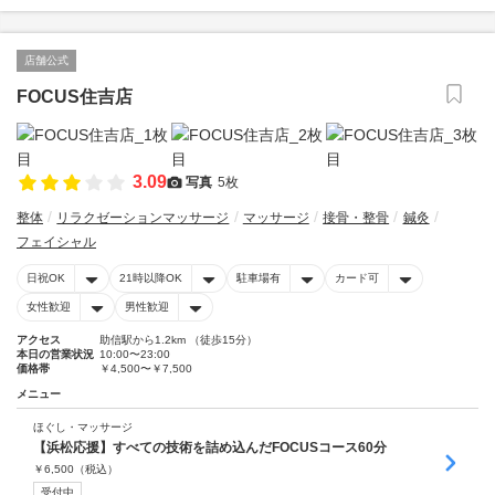
店舗公式
FOCUS住吉店
3.09
写真
5枚
整体
リラクゼーションマッサージ
マッサージ
接骨・整骨
鍼灸
フェイシャル
日祝OK
21時以降OK
駐車場有
カード可
女性歓迎
男性歓迎
アクセス
助信駅から1.2km （徒歩15分）
本日の営業状況
10:00〜23:00
価格帯
￥4,500〜￥7,500
メニュー
ほぐし・マッサージ
【浜松応援】すべての技術を詰め込んだFOCUSコース60分
￥
6,500
（税込）
受付中