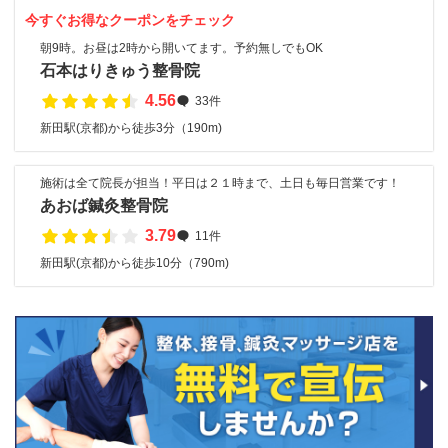
今すぐお得なクーポンをチェック
朝9時。お昼は2時から開いてます。予約無しでもOK
石本はりきゅう整骨院
4.56
33件
新田駅(京都)から徒歩3分（190m)
施術は全て院長が担当！平日は２１時まで、土日も毎日営業です！
あおば鍼灸整骨院
3.79
11件
新田駅(京都)から徒歩10分（790m)