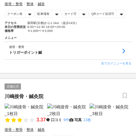
接骨・整骨
整体
鍼灸
クーポン有
駐車場有
カード可
QRコード決済可
アクセス
新田駅(京都)から1.1km （徒歩14分）
本日の営業状況
9:30〜12:30 16:00〜20:00
価格帯
￥1,000〜￥3,000
メニュー
接骨・整骨
トリガーポイント鍼
全てのメニューを見る
店舗公式
川嶋接骨・鍼灸院
3.37
口コミ
9件
写真
13枚
接骨・整骨
整体
鍼灸