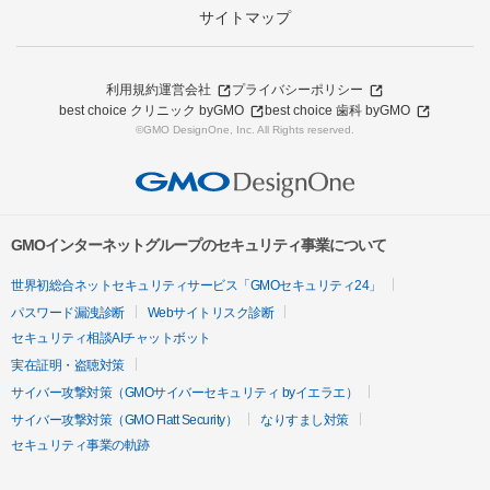
サイトマップ
利用規約
運営会社
プライバシーポリシー
best choice クリニック byGMO
best choice 歯科 byGMO
©GMO DesignOne, Inc. All Rights reserved.
GMOインターネットグループのセキュリティ事業について
世界初総合ネットセキュリティサービス「GMOセキュリティ24」
パスワード漏洩診断
Webサイトリスク診断
セキュリティ相談AIチャットボット
実在証明・盗聴対策
サイバー攻撃対策（GMOサイバーセキュリティ byイエラエ）
サイバー攻撃対策（GMO Flatt Security）
なりすまし対策
セキュリティ事業の軌跡