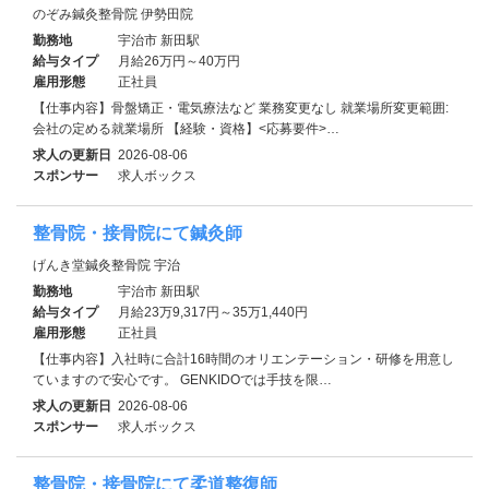
のぞみ鍼灸整骨院 伊勢田院
勤務地
宇治市 新田駅
給与タイプ
月給26万円～40万円
雇用形態
正社員
【仕事内容】骨盤矯正・電気療法など 業務変更なし 就業場所変更範囲:
会社の定める就業場所 【経験・資格】<応募要件>…
求人の更新日
2026-08-06
スポンサー
求人ボックス
整骨院・接骨院にて鍼灸師
げんき堂鍼灸整骨院 宇治
勤務地
宇治市 新田駅
給与タイプ
月給23万9,317円～35万1,440円
雇用形態
正社員
【仕事内容】入社時に合計16時間のオリエンテーション・研修を用意し
ていますので安心です。 GENKIDOでは手技を限…
求人の更新日
2026-08-06
スポンサー
求人ボックス
整骨院・接骨院にて柔道整復師