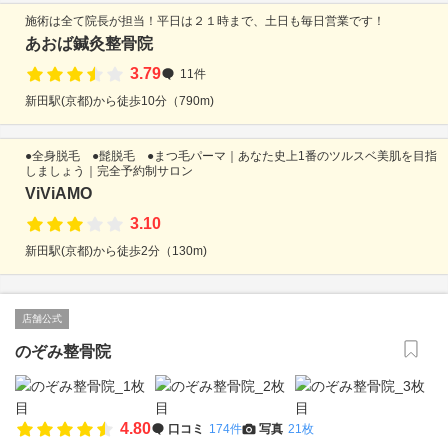
施術は全て院長が担当！平日は２１時まで、土日も毎日営業です！
あおば鍼灸整骨院
3.79
11件
新田駅(京都)から徒歩10分（790m)
●全身脱毛 ●髭脱毛 ●まつ毛パーマ｜あなた史上1番のツルスベ美肌を目指
しましょう｜完全予約制サロン
ViViAMO
3.10
新田駅(京都)から徒歩2分（130m)
店舗公式
のぞみ整骨院
4.80
口コミ
174件
写真
21枚