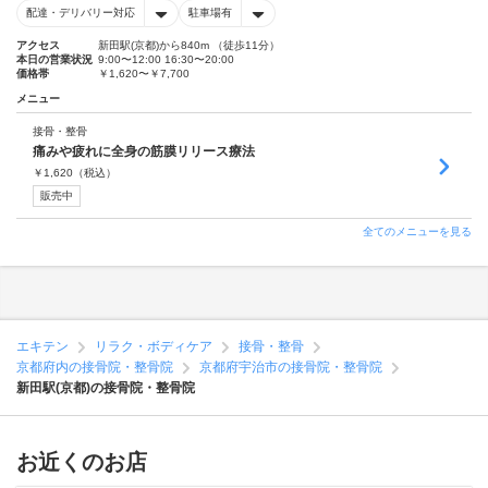
配達・デリバリー対応
駐車場有
アクセス
新田駅(京都)から840m （徒歩11分）
本日の営業状況
9:00〜12:00 16:30〜20:00
価格帯
￥1,620〜￥7,700
メニュー
接骨・整骨
痛みや疲れに全身の筋膜リリース療法
￥
1,620
（税込）
販売中
全てのメニューを見る
エキテン
リラク・ボディケア
接骨・整骨
京都府内の接骨院・整骨院
京都府宇治市の接骨院・整骨院
新田駅(京都)の接骨院・整骨院
お近くのお店