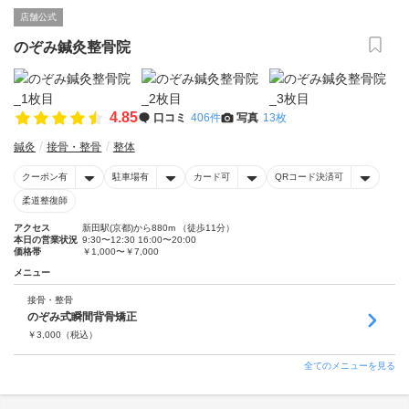
店舗公式
のぞみ鍼灸整骨院
4.85
口コミ
406件
写真
13枚
鍼灸
接骨・整骨
整体
クーポン有
駐車場有
カード可
QRコード決済可
柔道整復師
アクセス
新田駅(京都)から880m （徒歩11分）
本日の営業状況
9:30〜12:30 16:00〜20:00
価格帯
￥1,000〜￥7,000
メニュー
接骨・整骨
のぞみ式瞬間背骨矯正
￥
3,000
（税込）
全てのメニューを見る