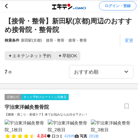
ログイン・登録
【接骨・整骨】新田駅(京都)周辺のおすす
め接骨院・整骨院
変更
検索条件
新田駅(京都)
接骨・整骨
接骨・整骨
エキテンネット予約
早朝OK
7
件
店舗公式
ネット予約スピードくじ対象店
宇治東洋鍼灸整骨院
【腰痛・肩こり・産後ケア】体でお悩みならお任せ下さい！
4.84
口コミ
426件
写真
281枚