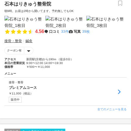
石本はりきゅう整骨院
朝9時。お昼は2時から開いてます。予約無しでもOK
4.56
口コミ
33件
写真
39枚
接骨・整骨
鍼灸
クーポン有
アクセス
新田駅(京都)から190m （徒歩3分）
本日の営業状況
9:00〜12:00 14:00〜19:30
価格帯
￥500〜￥11,000
メニュー
接骨・整骨
プレミアムコース
￥
11,000
（税込）
販売中
全てのメニューを見る