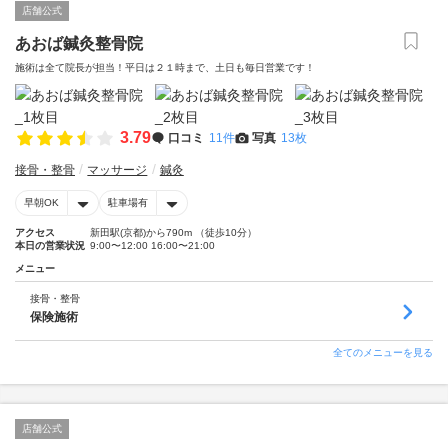
店舗公式
あおば鍼灸整骨院
施術は全て院長が担当！平日は２１時まで、土日も毎日営業です！
3.79
口コミ
11件
写真
13枚
接骨・整骨
マッサージ
鍼灸
早朝OK
駐車場有
アクセス
新田駅(京都)から790m （徒歩10分）
本日の営業状況
9:00〜12:00 16:00〜21:00
メニュー
接骨・整骨
保険施術
全てのメニューを見る
店舗公式