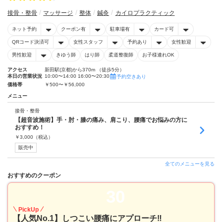
接骨・整骨
マッサージ
整体
鍼灸
カイロプラクティック
ネット予約
クーポン有
駐車場有
カード可
QRコード決済可
女性スタッフ
予約あり
女性歓迎
男性歓迎
きゆう師
はり師
柔道整復師
お子様連れOK
アクセス
新田駅(京都)から370m （徒歩5分）
本日の営業状況
10:00〜14:00 16:00〜20:30
予約空きあり
価格帯
￥500〜￥56,000
メニュー
接骨・整骨
【超音波施術】手・肘・膝の痛み、肩こり、腰痛でお悩みの方に
おすすめ！
￥
3,000
（税込）
販売中
全てのメニューを見る
おすすめのクーポン
30
PickUp
【人気No.1】しつこい腰痛にアプローチ‼︎