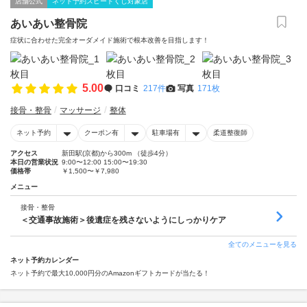
店舗公式
ネット予約スピードくじ対象店
あいあい整骨院
症状に合わせた完全オーダメイド施術で根本改善を目指します！
5.00
口コミ
217件
写真
171枚
接骨・整骨
マッサージ
整体
ネット予約
クーポン有
駐車場有
柔道整復師
アクセス
新田駅(京都)から300m （徒歩4分）
本日の営業状況
9:00〜12:00 15:00〜19:30
価格帯
￥1,500〜￥7,980
メニュー
接骨・整骨
＜交通事故施術＞後遺症を残さないようにしっかりケア
全てのメニューを見る
ネット予約カレンダー
ネット予約で最大10,000円分のAmazonギフトカードが当たる！