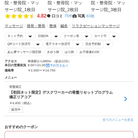
4.82
口コミ
75件
写真
63枚
マッサージ
接骨・整骨
整体
鍼灸
リラクゼーションマッサージ
ネット予約
日祝OK
クーポン有
カード可
QRコード決済可
電子マネー決済可
完全予約制
あん摩マッサージ指圧師
きゆう師
はり師
お子様連れOK
アクセス
神泉駅から880m （徒歩12分）
本日の営業状況
9:00〜21:00
予約空きあり
価格帯
￥2,000〜￥14,750
メニュー
骨盤矯正
【初回ネット限定】デスクワーカーの骨盤リセットプログラム
矯正リアコア
￥
4,400
（税込）
販売中
全てのメニューを見る
おすすめのクーポン