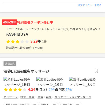
全てのメニューを見る
49%OFF
特別割引クーポン発行中
《パーソナルトレーニング×ストレッチ》40代からの身体づくりは当店で！
%5SHIBUYA
3.29
1件
神泉駅から徒歩10分（740m)
店舗公式
渋谷Ladies鍼灸マッサージ
4.24
口コミ
14件
写真
27枚
マッサージ
接骨・整骨
整体
鍼灸
リラクゼーションマッサージ
配達・デリバリー対応
日祝OK
クーポン有