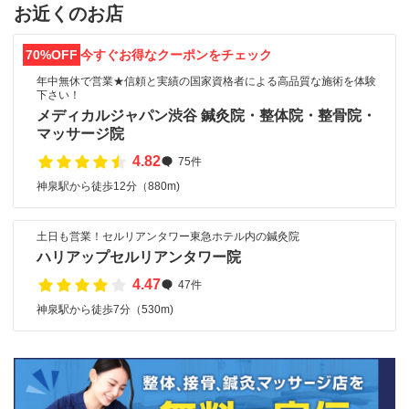
お近くのお店
70%OFF
今すぐお得なクーポンをチェック
年中無休で営業★信頼と実績の国家資格者による高品質な施術を体験
下さい！
メディカルジャパン渋谷 鍼灸院・整体院・整骨院・
マッサージ院
4.82
75件
神泉駅から徒歩12分（880m)
土日も営業！セルリアンタワー東急ホテル内の鍼灸院
ハリアップセルリアンタワー院
4.47
47件
神泉駅から徒歩7分（530m)