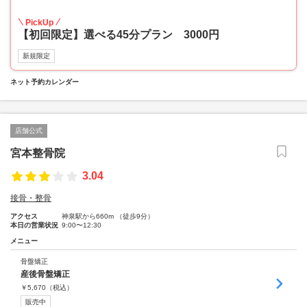
70
PickUp
【初回限定】選べる45分プラン 3000円
新規限定
ネット予約カレンダー
店舗公式
宮本整骨院
3.04
接骨・整骨
アクセス
神泉駅から660m （徒歩9分）
本日の営業状況
9:00〜12:30
メニュー
骨盤矯正
産後骨盤矯正
￥
5,670
（税込）
販売中