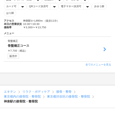
カード可
QRコード決済可
電子マネー決済可
きゆう師
はり師
アクセス
神泉駅から880m （徒歩11分）
本日の営業状況
10:30〜19:30
価格帯
￥3,300〜￥13,750
メニュー
骨盤矯正
骨盤矯正コース
￥
7,700
（税込）
販売中
全てのメニューを見る
エキテン
リラク・ボディケア
接骨・整骨
東京都内の接骨院・整骨院
東京都渋谷区の接骨院・整骨院
神泉駅の接骨院・整骨院