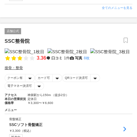
全てのメニューを見る
店舗公式
SSC整骨院
3.36
口コミ
1件
写真
8枚
接骨・整骨
クーポン有
カード可
QRコード決済可
電子マネー決済可
アクセス
神泉駅から150m （徒歩2分）
本日の営業状況
定休日
価格帯
￥3,300〜￥6,600
メニュー
骨盤矯正
SSCソフト骨盤矯正
￥
3,300
（税込）