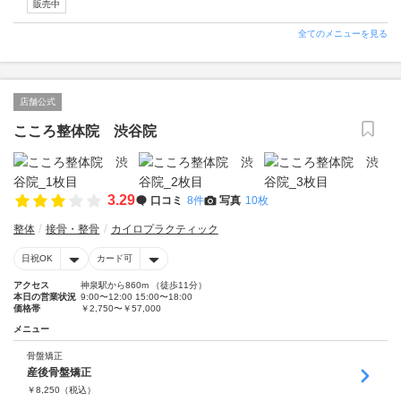
販売中
全てのメニューを見る
店舗公式
こころ整体院 渋谷院
3.29
口コミ
8件
写真
10枚
整体
接骨・整骨
カイロプラクティック
日祝OK
カード可
アクセス
神泉駅から860m （徒歩11分）
本日の営業状況
9:00〜12:00 15:00〜18:00
価格帯
￥2,750〜￥57,000
メニュー
骨盤矯正
産後骨盤矯正
￥
8,250
（税込）