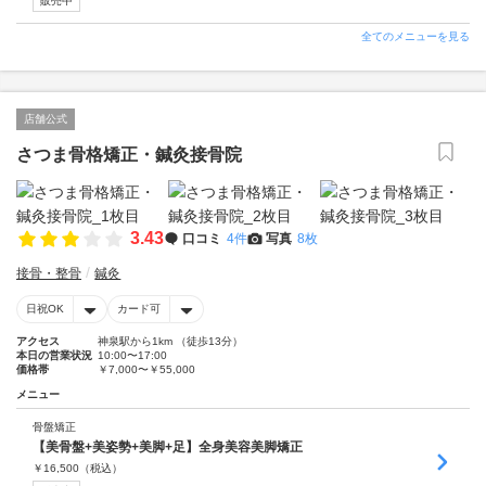
販売中
全てのメニューを見る
店舗公式
さつま骨格矯正・鍼灸接骨院
3.43
口コミ
4件
写真
8枚
接骨・整骨
鍼灸
日祝OK
カード可
アクセス
神泉駅から1km （徒歩13分）
本日の営業状況
10:00〜17:00
価格帯
￥7,000〜￥55,000
メニュー
骨盤矯正
【美骨盤+美姿勢+美脚+足】全身美容美脚矯正
￥
16,500
（税込）