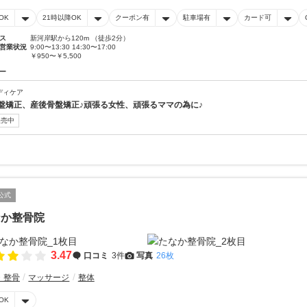
OK
21時以降OK
クーポン有
駐車場有
カード可
ス
新河岸駅から120m （徒歩2分）
営業状況
9:00〜13:30 14:30〜17:00
￥950〜￥5,500
ー
ディケア
盤矯正、産後骨盤矯正♪頑張る女性、頑張るママの為に♪
販売中
公式
なか整骨院
3.47
口コミ
3件
写真
26枚
・整骨
マッサージ
整体
OK