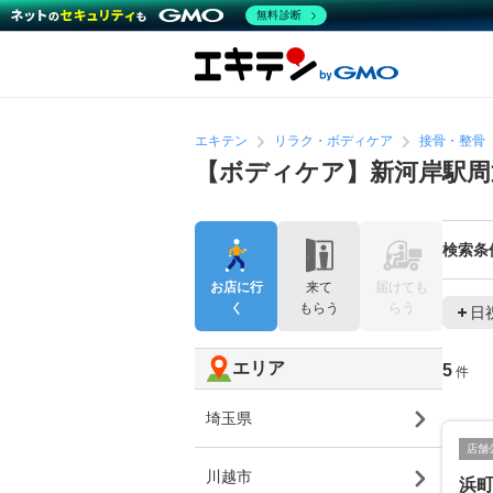
無料診断
エキテン
リラク・ボディケア
接骨・整骨
【ボディケア】新河岸駅周
検索条
お店に行
来て
届けても
く
もらう
らう
日
エリア
5
件
埼玉県
店舗
川越市
浜