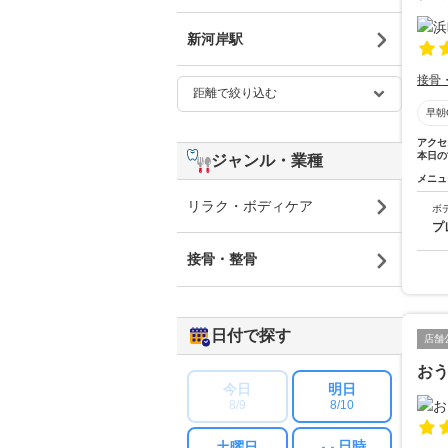
新河岸駅
接骨
早朝
アクセ
本日の
ジャンル・業種
メニュ
リラク・ボディケア
ボ
プ
接骨・整骨
日付で探す
店舗
お
今日
明日
8/9
8/10
日時
土曜日