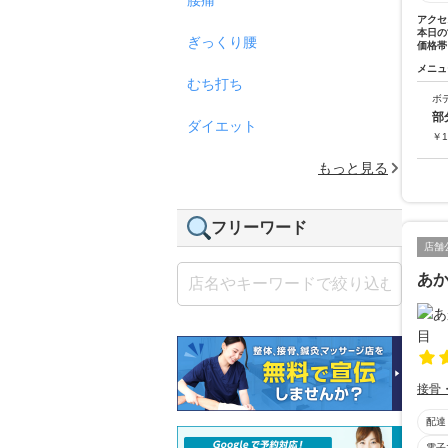
アクセ
本日の
ぎっくり腰
価格帯
メニュ
むち打ち
ボ
部
ダイエット
￥
1
もっと見る
フリーワード
店舗
あ
接骨
配達
電子