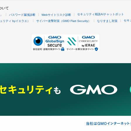
ついて
セキュリティ相談AIチャットボット
4」
パスワード漏洩診断
Webサイトリスク診断
セキ
ュリティ byイエラエ）
サイバー攻撃対策（GMO Flatt Security）
なりすまし対策