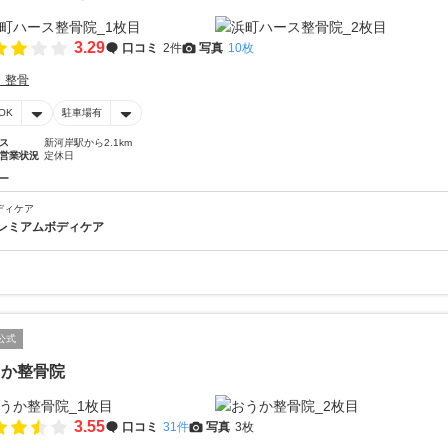
3.29
口コミ
2件
写真
10枚
・整骨
OK
駐車場有
ス
新河岸駅から2.1km
営業状況
定休日
ー
ディケア
レミアムボディケア
公式
うか整骨院
3.55
口コミ
31件
写真
3枚