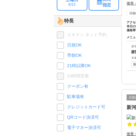
接骨
指定
8/15
日祝
特長
アクセ
本日の
価格帯
エキテン ネット予約
メニュ
日祝OK
ボ
腹
早朝OK
￥
3
21時以降OK
24時間営業
クーポン有
駐車場有
店舗
クレジットカード可
新
QRコード決済可
電子マネー決済可
接骨