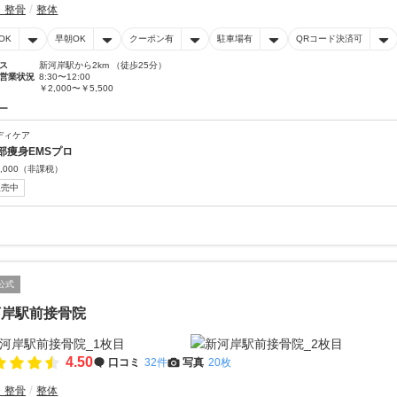
・整骨
整体
OK
早朝OK
クーポン有
駐車場有
QRコード決済可
ス
新河岸駅から2km （徒歩25分）
営業状況
8:30〜12:00
￥2,000〜￥5,500
ー
ディケア
部痩身EMSプロ
,000
（非課税）
販売中
公式
河岸駅前接骨院
4.50
口コミ
32件
写真
20枚
・整骨
整体