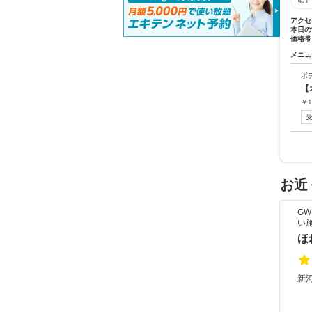
アクセ
本日の
価格帯
メニュ
ボ
【
￥
1
お近
G
い
ほ
新河