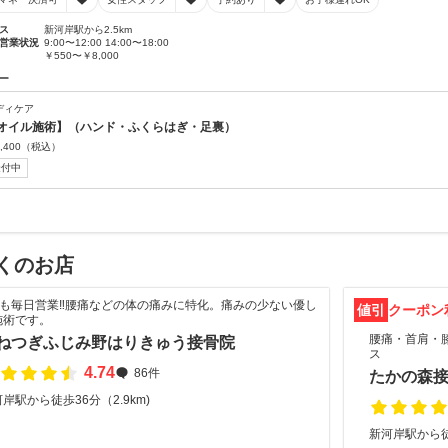
ス
新河岸駅から2.5km
営業状況
9:00〜12:00 14:00〜18:00
￥550〜￥8,000
ー
ディケア
オイル施術】（ハンド・ふくらはぎ・足裏）
,400
（税込）
受付中
くのお店
Wも毎日営業‼️腰痛などの体の痛みに特化。痛みの少ない優し
値引
クーポン
施術です。
腰痛・首肩・
ねつぎふじみ野はりきゅう接骨院
ス
4.74
86件
たかの森
岸駅から徒歩36分（2.9km)
新河岸駅から徒歩