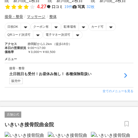
4.27
口コミ
19件
写真
32枚
接骨・整骨
マッサージ
整体
日祝OK
クーポン有
駐車場有
カード可
QRコード決済可
電子マネー決済可
アクセス
静岡駅から1.2km （徒歩16分）
本日の営業状況
9:00〜17:00
価格帯
￥3,000〜￥60,500
メニュー
接骨・整骨
土日祝日も受付！お昼休み無し！ 各種保険取扱い
販売中
全てのメニューを見る
店舗公式
いきいき接骨院曲金院