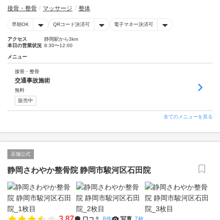
接骨・整骨
マッサージ
整体
早朝OK
QRコード決済可
電子マネー決済可
アクセス
静岡駅から3km
本日の営業状況
8:30〜12:00
メニュー
接骨・整骨
交通事故施術
無料
販売中
全てのメニューを見る
店舗公式
静岡さわやか整骨院 静岡市駿河区石田院
3.87
口コミ
8件
写真
7枚