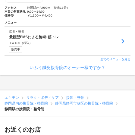
アクセス
静岡駅から990m （徒歩13分）
本日の営業状況
9:00〜14:00
価格帯
￥1,100〜￥4,400
メニュー
接骨・整骨
最新型EMSによる施術+筋トレ
￥
4,400
（税込）
販売中
全てのメニューを見る
いふう鍼灸接骨院のオーナー様ですか？
エキテン
リラク・ボディケア
接骨・整骨
静岡県内の接骨院・整骨院
静岡県静岡市葵区の接骨院・整骨院
静岡駅の接骨院・整骨院
お近くのお店