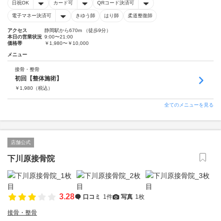
日祝OK
カード可
QRコード決済可
電子マネー決済可
きゆう師
はり師
柔道整復師
アクセス
静岡駅から670m （徒歩9分）
本日の営業状況
9:00〜21:00
価格帯
￥1,980〜￥10,000
メニュー
接骨・整骨
初回【整体施術】
￥
1,980
（税込）
全てのメニューを見る
店舗公式
下川原接骨院
3.28
口コミ
1件
写真
1枚
接骨・整骨