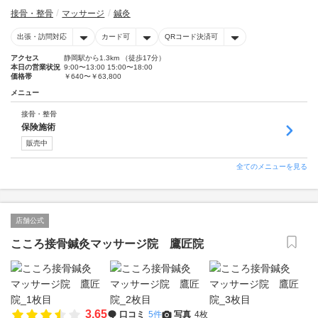
接骨・整骨
マッサージ
鍼灸
出張・訪問対応
カード可
QRコード決済可
アクセス
静岡駅から1.3km （徒歩17分）
本日の営業状況
9:00〜13:00 15:00〜18:00
価格帯
￥640〜￥63,800
メニュー
接骨・整骨
保険施術
販売中
全てのメニューを見る
店舗公式
こころ接骨鍼灸マッサージ院 鷹匠院
3.65
口コミ
5件
写真
4枚