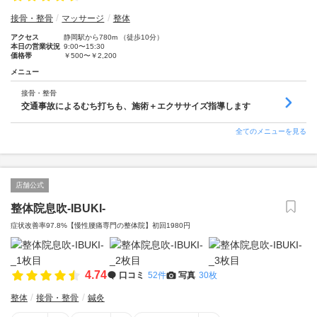
接骨・整骨
マッサージ
整体
アクセス
静岡駅から780m （徒歩10分）
本日の営業状況
9:00〜15:30
価格帯
￥500〜￥2,200
メニュー
接骨・整骨
交通事故によるむち打ちも、施術＋エクササイズ指導します
全てのメニューを見る
店舗公式
整体院息吹-IBUKI-
症状改善率97.8%【慢性腰痛専門の整体院】初回1980円
4.74
口コミ
52件
写真
30枚
整体
接骨・整骨
鍼灸