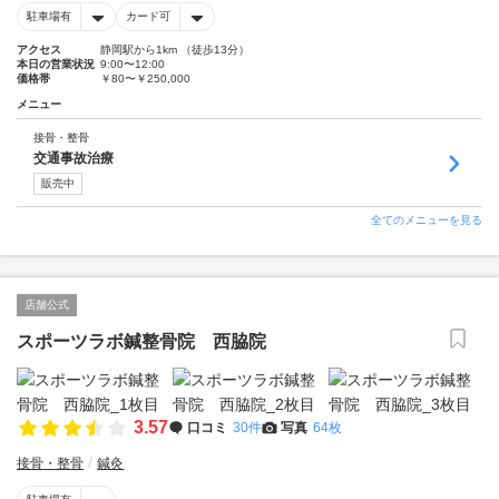
駐車場有
カード可
アクセス
静岡駅から1km （徒歩13分）
本日の営業状況
9:00〜12:00
価格帯
￥80〜￥250,000
メニュー
接骨・整骨
交通事故治療
販売中
全てのメニューを見る
店舗公式
スポーツラボ鍼整骨院 西脇院
3.57
口コミ
30件
写真
64枚
接骨・整骨
鍼灸