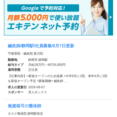
鍼灸師/静岡駅/社員募集/8月7日更新
守接骨院・鍼灸院 新川院
勤務地
静岡市 静岡駅
給与タイプ
月給28万円～46万6,000円
雇用形態
正社員
【仕事内容】<新規オープンのため急募 >今年9月に1院、来年4月に1院
を新規オープン予定 <募集職種> 鍼灸師 …
求人の更新日
2026-08-07
スポンサー
求人ボックス
無資格可の整体師
タスク整体院 静岡駅前店