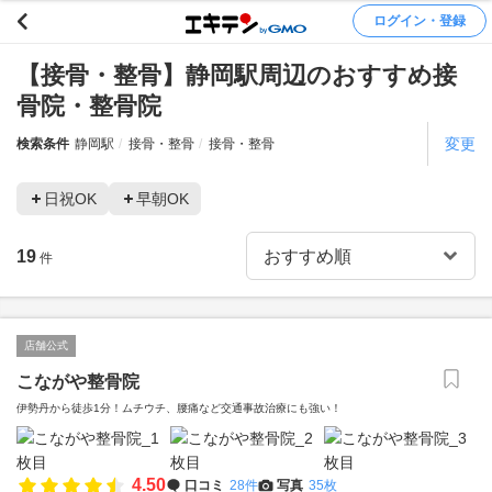
ログイン・登録
【接骨・整骨】静岡駅周辺のおすすめ接
骨院・整骨院
変更
検索条件
静岡駅
接骨・整骨
接骨・整骨
日祝OK
早朝OK
19
件
店舗公式
こながや整骨院
伊勢丹から徒歩1分！ムチウチ、腰痛など交通事故治療にも強い！
4.50
口コミ
28件
写真
35枚