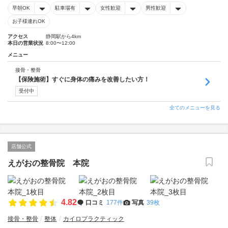
早朝OK
駐車場有
女性歓迎
男性歓迎
お子様連れOK
アクセス
静岡駅から4km
本日の営業状況
8:00〜12:00
メニュー
接骨・整骨
【保険施術】すぐに身体の痛みを改善したい方！
受付中
全てのメニューを見る
店舗公式
えがおの整骨院 本院
4.82
口コミ
177件
写真
39枚
接骨・整骨
整体
カイロプラクティック