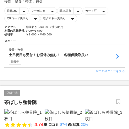
接骨・整骨
整体
鍼灸
日祝OK
クーポン有
駐車場有
カード可
QRコード決済可
電子マネー決済可
アクセス
静岡駅から630m （徒歩8分）
本日の営業状況
9:00〜17:00
価格帯
￥3,000〜￥60,500
メニュー
接骨・整骨
土日祝日も受付！お昼休み無し！ 各種保険取扱い
販売中
全てのメニューを見る
店舗公式
茶ばしら整骨院
4.74
口コミ
87件
写真
23枚