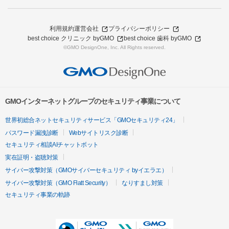
利用規約
運営会社
プライバシーポリシー
best choice クリニック byGMO
best choice 歯科 byGMO
©GMO DesignOne, Inc. All Rights reserved.
GMOインターネットグループのセキュリティ事業について
世界初総合ネットセキュリティサービス「GMOセキュリティ24」
パスワード漏洩診断
Webサイトリスク診断
セキュリティ相談AIチャットボット
実在証明・盗聴対策
サイバー攻撃対策（GMOサイバーセキュリティ byイエラエ）
サイバー攻撃対策（GMO Flatt Security）
なりすまし対策
セキュリティ事業の軌跡