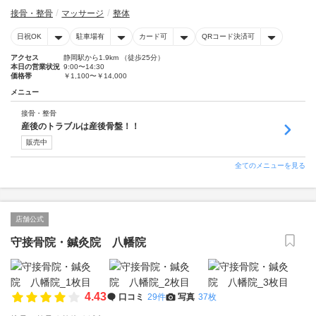
接骨・整骨
マッサージ
整体
日祝OK
駐車場有
カード可
QRコード決済可
アクセス
静岡駅から1.9km （徒歩25分）
本日の営業状況
9:00〜14:30
価格帯
￥1,100〜￥14,000
メニュー
接骨・整骨
産後のトラブルは産後骨盤！！
販売中
全てのメニューを見る
店舗公式
守接骨院・鍼灸院 八幡院
4.43
口コミ
29件
写真
37枚