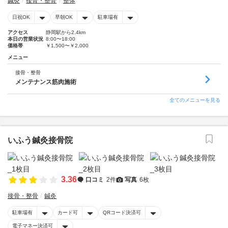
鍼灸
接骨・整骨
整体
日祝OK
早朝OK
駐車場有
アクセス
静岡駅から2.4km
本日の営業状況
8:00〜18:00
価格帯
￥1,500〜￥2,000
メニュー
接骨・整骨
メンテナンス筋肉施術
全てのメニューを見る
いふう鍼灸接骨院
3.36
口コミ
2件
写真
6枚
接骨・整骨
鍼灸
駐車場有
カード可
QRコード決済可
電子マネー決済可