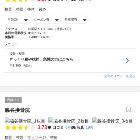
接骨・整骨
整体
鍼灸
早朝OK
クーポン有
駐車場有
アクセス
静岡駅から1.9km （徒歩24分）
本日の営業状況
8:30〜17:30
価格帯
￥480〜￥6,050
メニュー
接骨・整骨
ぎっくり腰や捻挫、急性の方はこちら！
￥
3,300
（税込）
全てのメニューを見る
店舗公式
脇谷接骨院
3.73
口コミ
6件
写真
19枚
接骨・整骨
マッサージ
整体