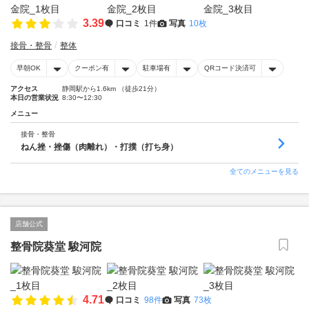
3.39
口コミ
1件
写真
10枚
接骨・整骨
整体
早朝OK
クーポン有
駐車場有
QRコード決済可
アクセス
静岡駅から1.6km （徒歩21分）
本日の営業状況
8:30〜12:30
メニュー
接骨・整骨
ねん挫・挫傷（肉離れ）・打撲（打ち身）
全てのメニューを見る
店舗公式
整骨院葵堂 駿河院
4.71
口コミ
98件
写真
73枚