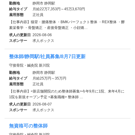
勤務地
静岡市 静岡駅
給与タイプ
月給22万7,353円～45万3,670円
雇用形態
正社員
【仕事内容】猫背・腰痛整体 ・BMKパーフェクト整体 ・REX整体 ・酵
素栄養学 ・骨盤矯正 ・産後骨盤矯正 ・小顔矯…
求人の更新日
2026-08-06
スポンサー
求人ボックス
整体師/静岡駅/社員募集/8月7日更新
守接骨院・鍼灸院 新川院
勤務地
静岡市 静岡駅
給与タイプ
月給25万円～35万円
雇用形態
正社員
【仕事内容】<新店舗開院のため整体師募集>今年9月に1院、来年4月に
1院を新規オープン予定 <募集職種> 整体師 …
求人の更新日
2026-08-07
スポンサー
求人ボックス
無資格可の整体師
守接骨院・鍼灸院 新川院