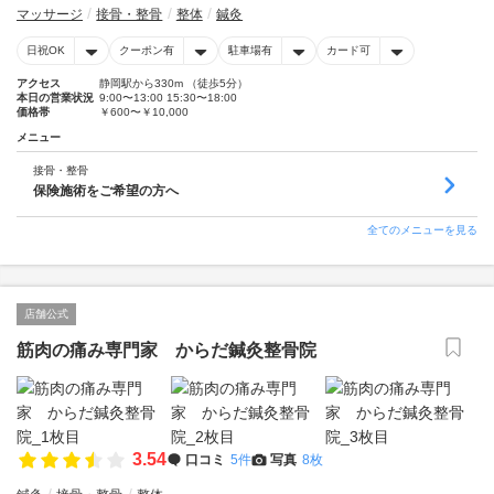
マッサージ
接骨・整骨
整体
鍼灸
日祝OK
クーポン有
駐車場有
カード可
アクセス
静岡駅から330m （徒歩5分）
本日の営業状況
9:00〜13:00 15:30〜18:00
価格帯
￥600〜￥10,000
メニュー
接骨・整骨
保険施術をご希望の方へ
全てのメニューを見る
店舗公式
筋肉の痛み専門家 からだ鍼灸整骨院
3.54
口コミ
5件
写真
8枚