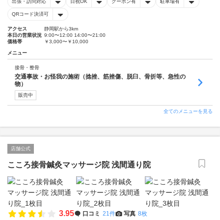
出張・訪問対応
日祝OK
クーポン有
駐車場有
QRコード決済可
アクセス
静岡駅から3km
本日の営業状況
9:00〜12:00 14:00〜21:00
価格帯
￥3,000〜￥10,000
メニュー
接骨・整骨
交通事故・お怪我の施術（捻挫、筋挫傷、脱臼、骨折等、急性の
物）
販売中
全てのメニューを見る
店舗公式
こころ接骨鍼灸マッサージ院 浅間通り院
3.95
口コミ
21件
写真
8枚