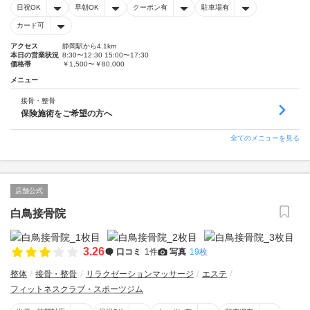
日祝OK
早朝OK
クーポン有
駐車場有
カード可
アクセス
静岡駅から4.1km
本日の営業状況
8:30〜12:30 15:00〜17:30
価格帯
￥1,500〜￥80,000
メニュー
接骨・整骨
保険施術をご希望の方へ
全てのメニューを見る
店舗公式
白鳥接骨院
3.26
口コミ
1件
写真
19枚
整体
接骨・整骨
リラクゼーションマッサージ
エステ
フィットネスクラブ・スポーツジム