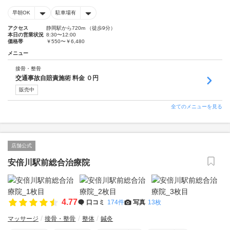
早朝OK
駐車場有
アクセス
静岡駅から720m （徒歩9分）
本日の営業状況
8:30〜12:00
価格帯
￥550〜￥6,480
メニュー
接骨・整骨
交通事故自賠責施術 料金 ０円
販売中
全てのメニューを見る
店舗公式
安倍川駅前総合治療院
4.77
口コミ
174件
写真
13枚
マッサージ
接骨・整骨
整体
鍼灸