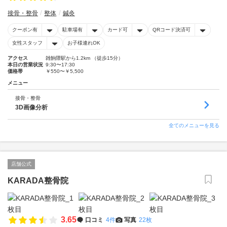
接骨・整骨
整体
鍼灸
クーポン有
駐車場有
カード可
QRコード決済可
女性スタッフ
お子様連れOK
アクセス
雑餉隈駅から1.2km （徒歩15分）
本日の営業状況
9:30〜17:30
価格帯
￥550〜￥5,500
メニュー
接骨・整骨
3D画像分析
全てのメニューを見る
店舗公式
KARADA整骨院
3.65
口コミ
4件
写真
22枚