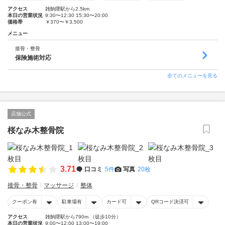
アクセス
雑餉隈駅から2.5km
本日の営業状況
9:30〜12:30 15:30〜20:00
価格帯
￥370〜￥3,500
メニュー
接骨・整骨
保険施術対応
全てのメニューを見る
店舗公式
桜なみ木整骨院
3.71
口コミ
5件
写真
20枚
接骨・整骨
マッサージ
整体
クーポン有
駐車場有
カード可
QRコード決済可
アクセス
雑餉隈駅から790m （徒歩10分）
本日の営業状況
9:00〜12:00 13:00〜19:00