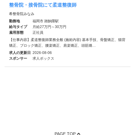
整骨院・接骨院にて柔道整復師
希整骨院みなみ
勤務地
福岡市 雑餉隈駅
給与タイプ
月給27万円～30万円
雇用形態
正社員
【仕事内容】柔道整復師業務全般 (施術内容) 基本手技、骨盤矯正、猫背
矯正、ブロック矯正、腰楽矯正、肩楽矯正、頭筋矯…
求人の更新日
2026-08-06
スポンサー
求人ボックス
PAGE TOP