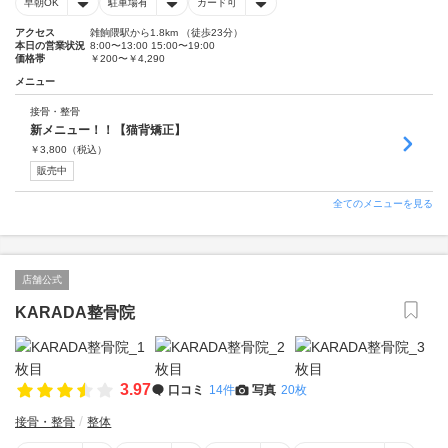
早朝OK
駐車場有
カード可
アクセス
雑餉隈駅から1.8km （徒歩23分）
本日の営業状況
8:00〜13:00 15:00〜19:00
価格帯
￥200〜￥4,290
メニュー
接骨・整骨
新メニュー！！【猫背矯正】
￥
3,800
（税込）
販売中
全てのメニューを見る
店舗公式
KARADA整骨院
3.97
口コミ
14件
写真
20枚
接骨・整骨
整体