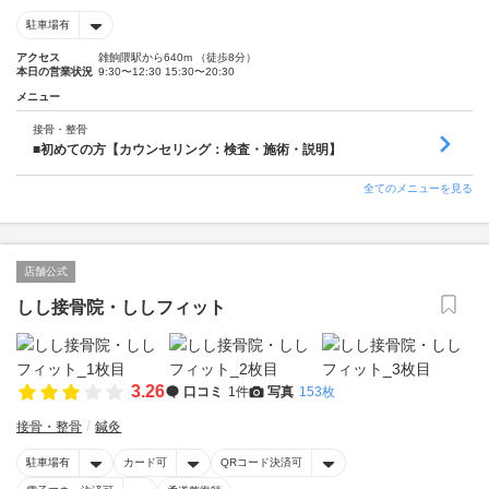
駐車場有
アクセス
雑餉隈駅から640m （徒歩8分）
本日の営業状況
9:30〜12:30 15:30〜20:30
メニュー
接骨・整骨
■初めての方【カウンセリング：検査・施術・説明】
全てのメニューを見る
店舗公式
しし接骨院・ししフィット
3.26
口コミ
1件
写真
153枚
接骨・整骨
鍼灸
駐車場有
カード可
QRコード決済可