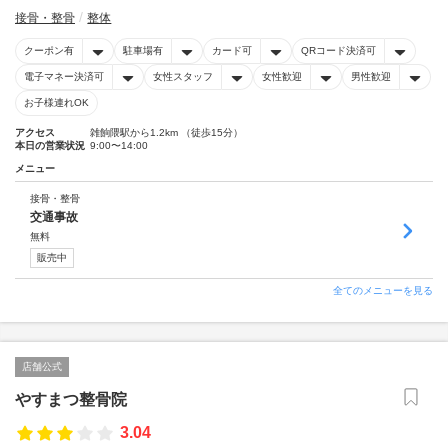
接骨・整骨
整体
クーポン有
駐車場有
カード可
QRコード決済可
電子マネー決済可
女性スタッフ
女性歓迎
男性歓迎
お子様連れOK
アクセス
雑餉隈駅から1.2km （徒歩15分）
本日の営業状況
9:00〜14:00
メニュー
接骨・整骨
交通事故
無料
販売中
全てのメニューを見る
店舗公式
やすまつ整骨院
3.04