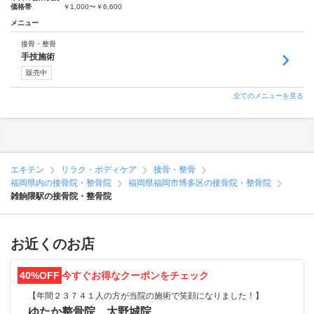
価格帯
￥1,000〜￥6,600
メニュー
接骨・整骨
手技施術
販売中
全てのメニューを見る
エキテン
リラク・ボディケア
接骨・整骨
福岡県内の接骨院・整骨院
福岡県福岡市博多区の接骨院・整骨院
雑餉隈駅の接骨院・整骨院
お近くのお店
40%OFF
今すぐお得なクーポンをチェック
【年間２３７４１人の方が当院の施術で笑顔になりました！】
ゆたか整骨院 大野城院