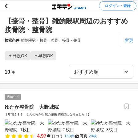
ログイン・登録
【接骨・整骨】雑餉隈駅周辺のおすすめ
接骨院・整骨院
変更
検索条件
雑餉隈駅
接骨・整骨
接骨・整骨
日祝OK
早朝OK
10
件
店舗公式
ゆたか整骨院 大野城院
【年間２３７４１人の方が当院の施術で笑顔になりました！】
4.97
口コミ
153件
写真
29枚