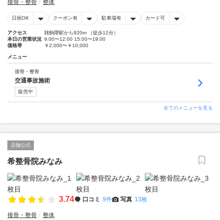
接骨・整骨
整体
日祝OK
クーポン有
駐車場有
カード可
アクセス
雑餉隈駅から920m （徒歩12分）
本日の営業状況
9:00〜12:00 15:00〜19:00
価格帯
￥2,000〜￥10,000
メニュー
接骨・整骨
交通事故施術
販売中
全てのメニューを見る
店舗公式
希整骨院みなみ
3.74
口コミ
9件
写真
13枚
接骨・整骨
整体