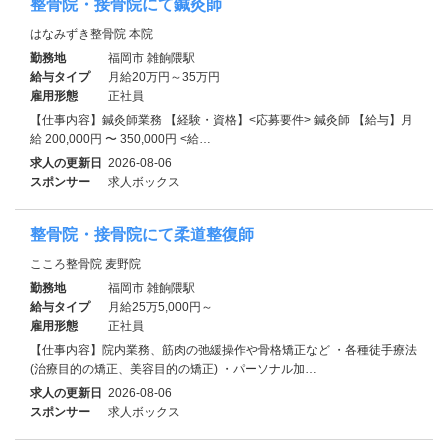
整骨院・接骨院にて鍼灸師
はなみずき整骨院 本院
勤務地
福岡市 雑餉隈駅
給与タイプ
月給20万円～35万円
雇用形態
正社員
【仕事内容】鍼灸師業務 【経験・資格】<応募要件> 鍼灸師 【給与】月
給 200,000円 〜 350,000円 <給…
求人の更新日
2026-08-06
スポンサー
求人ボックス
整骨院・接骨院にて柔道整復師
こころ整骨院 麦野院
勤務地
福岡市 雑餉隈駅
給与タイプ
月給25万5,000円～
雇用形態
正社員
【仕事内容】院内業務、筋肉の弛緩操作や骨格矯正など ・各種徒手療法
(治療目的の矯正、美容目的の矯正) ・パーソナル加…
求人の更新日
2026-08-06
スポンサー
求人ボックス