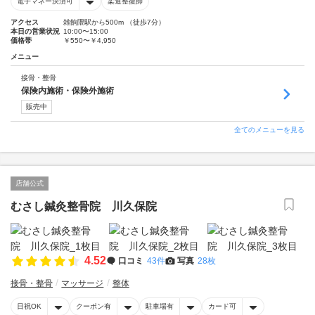
電子マネー決済可
柔道整復師
アクセス
雑餉隈駅から500m （徒歩7分）
本日の営業状況
10:00〜15:00
価格帯
￥550〜￥4,950
メニュー
接骨・整骨
保険内施術・保険外施術
販売中
全てのメニューを見る
店舗公式
むさし鍼灸整骨院 川久保院
4.52
口コミ
43件
写真
28枚
接骨・整骨
マッサージ
整体
日祝OK
クーポン有
駐車場有
カード可