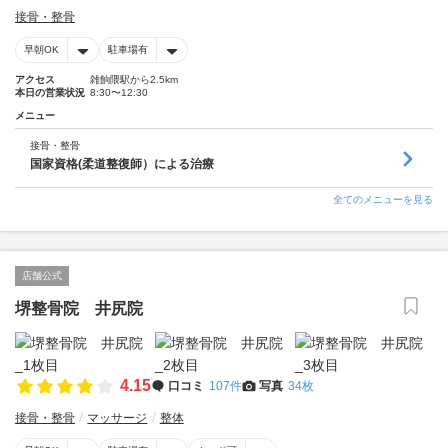
接骨・整骨
早朝OK
駐車場有
アクセス
雑餉隈駅から2.5km
本日の営業状況
8:30〜12:30
メニュー
接骨・整骨
国家資格(柔道整復師）による治療
全てのメニューを見る
店舗公式
堺整骨院 井尻院
4.15
口コミ
107件
写真
34枚
接骨・整骨
マッサージ
整体