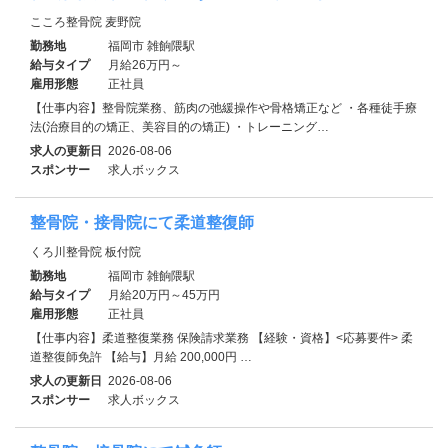
こころ整骨院 麦野院
勤務地
福岡市 雑餉隈駅
給与タイプ
月給26万円～
雇用形態
正社員
【仕事内容】整骨院業務、筋肉の弛緩操作や骨格矯正など ・各種徒手療
法(治療目的の矯正、美容目的の矯正) ・トレーニング…
求人の更新日
2026-08-06
スポンサー
求人ボックス
整骨院・接骨院にて柔道整復師
くろ川整骨院 板付院
勤務地
福岡市 雑餉隈駅
給与タイプ
月給20万円～45万円
雇用形態
正社員
【仕事内容】柔道整復業務 保険請求業務 【経験・資格】<応募要件> 柔
道整復師免許 【給与】月給 200,000円 …
求人の更新日
2026-08-06
スポンサー
求人ボックス