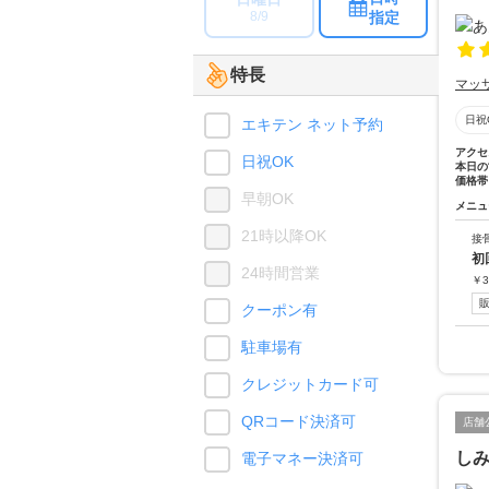
指定
8/9
特長
マッ
日祝
エキテン ネット予約
アクセ
日祝OK
本日の
価格帯
早朝OK
メニュ
21時以降OK
接
初
24時間営業
￥
3
クーポン有
駐車場有
クレジットカード可
QRコード決済可
店舗
し
電子マネー決済可