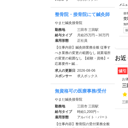
メニュ
接
整骨院・接骨院にて鍼灸師
交
やまだ鍼灸接骨院
無
勤務地
三田市 三田駅
給与タイプ
月給25万円～30万円
雇用形態
正社員
【仕事内容】鍼灸師業務全般 従事す
べき業務の変更の範囲なし 就業場所
お近
の変更の範囲なし 【経験・資格】<
応募要件> 鍼…
求人の更新日
2026-08-06
値引
スポンサー
求人ボックス
お
三
無資格可の医療事務/受付
やまだ鍼灸接骨院
三田
勤務地
三田市 三田駅
給与タイプ
時給1,200円～
雇用形態
アルバイト・パート
【仕事内容】整骨院の受付業務全般