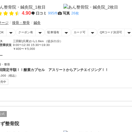
4.90
口コミ
995件
写真
26枚
サージ
接骨・整骨
鍼灸
OK
クーポン有
駐車場有
カード可
QRコード決済可
ス
三田駅(兵庫)から1.6km （徒歩21分）
営業状況
9:00〜12:30 15:30〜19:30
￥400〜￥5,000
ー
骨・整骨
回限定半額！！酸素カプセル アスリートからアンチエイジング！！
,000
（税込）
販売中
公式
みず整骨院