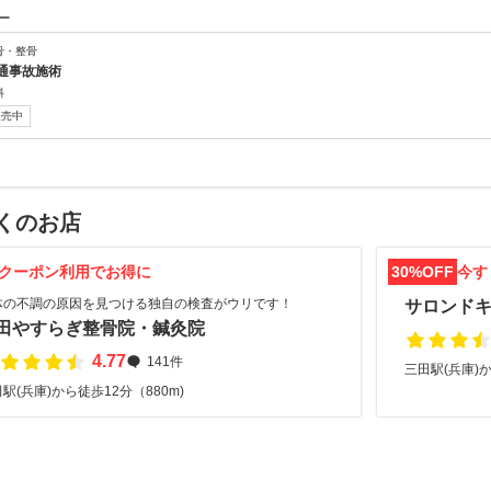
ー
骨・整骨
通事故施術
料
販売中
くのお店
クーポン利用でお得に
30%OFF
今す
体の不調の原因を見つける独自の検査がウリです！
サロンド
田やすらぎ整骨院・鍼灸院
4.77
141件
三田駅(兵庫)か
駅(兵庫)から徒歩12分（880m)