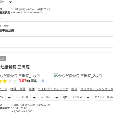
場有
ス
三田駅(兵庫)から2km （徒歩25分）
営業状況
9:00〜13:00 16:00〜20:00
ー
骨・整骨
通事故治療
公式
だ接骨院 三田院
3.07
写真
10枚
サージ
接骨・整骨
整体
カイロプラクティック
鍼灸
リラクゼーションマッ
OK
クーポン有
カード可
QRコード決済可
電子マネー決済
ス
三田駅(兵庫)から1km （徒歩13分）
営業状況
10:00〜20:00
￥2,500〜￥4,500