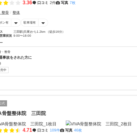
3.36
口コミ
2件
写真
7枚
・整骨
整体
ポン有
駐車場有
ス
三田駅(兵庫)から1.2km （徒歩16分）
営業状況
9:00〜18:00
ー
骨・整骨
通事故をされた方に
料
販売中
公式
VA骨盤整体院 三田院
4.71
口コミ
109件
写真
46枚