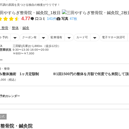
不調の原因を見つける独自の検査がウリです！
4.77
口コミ
141件
写真
47枚
・整骨
整体
鍼灸
ト予約
クーポン有
駐車場有
カード可
電子マネー決済可
ス
三田駅(兵庫)から880m （徒歩12分）
営業状況
9:30〜13:30 16:00〜20:00
￥600〜￥7,000
ー
骨・整骨
み整体施術 1ヶ月定額制 ※1回1500円の整体を月額で何度でも来院して頂
,000
（税込）
予約カレンダー
公式
ん整骨院・鍼灸院