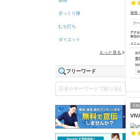
ぎっくり腰
接骨
クー
むち打ち
アクセ
本日の
ダイエット
メニュ
もっと見る
接
交
無
フリーワード
店舗
VI