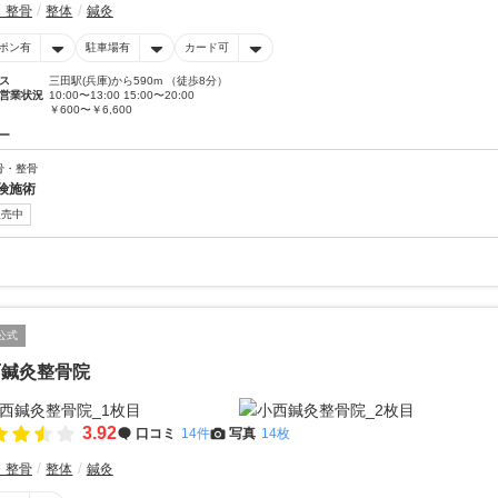
・整骨
整体
鍼灸
ポン有
駐車場有
カード可
ス
三田駅(兵庫)から590m （徒歩8分）
営業状況
10:00〜13:00 15:00〜20:00
￥600〜￥6,600
ー
骨・整骨
険施術
販売中
公式
西鍼灸整骨院
3.92
口コミ
14件
写真
14枚
・整骨
整体
鍼灸