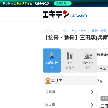
無料診断
エキテン
リラク・ボディケア
接骨・整骨
【接骨・整骨】三田駅(兵
検索条
お店に行
来て
届けても
く
もらう
らう
エ
エリア
7
件
兵庫県
店舗
三田市
三