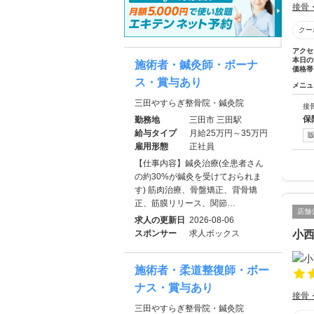
接骨
クー
アクセ
本日の
施術者・鍼灸師・ボーナ
価格帯
ス・賞与あり
メニュ
三田やすらぎ整骨院・鍼灸院
接
保
勤務地
三田市 三田駅
給与タイプ
月給25万円～35万円
雇用形態
正社員
【仕事内容】鍼灸治療(全患者さん
の約30%が鍼灸を受けておられま
す) 筋肉治療、骨盤矯正、背骨矯
正、筋膜リリース、関節…
店舗
求人の更新日
2026-08-06
スポンサー
求人ボックス
小
施術者・柔道整復師・ボー
ナス・賞与あり
接骨
三田やすらぎ整骨院・鍼灸院