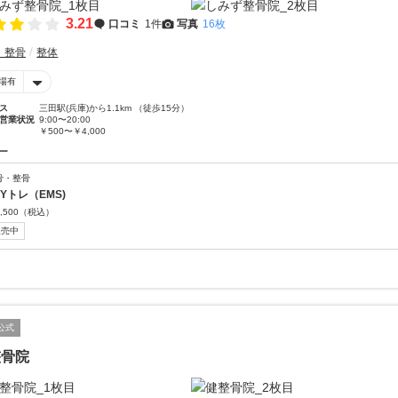
3.21
口コミ
1件
写真
16枚
・整骨
整体
場有
ス
三田駅(兵庫)から1.1km （徒歩15分）
営業状況
9:00〜20:00
￥500〜￥4,000
ー
骨・整骨
OYトレ（EMS)
,500
（税込）
販売中
公式
整骨院