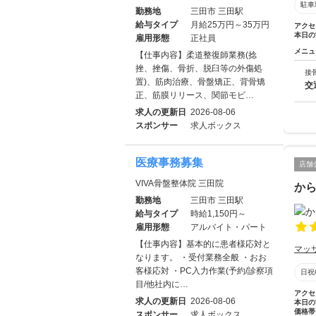
駐車
勤務地
三田市 三田駅
給与タイプ
月給25万円～35万円
アクセ
本日の
雇用形態
正社員
メニュ
【仕事内容】柔道整復師業務(捻
挫、挫傷、骨折、脱臼等の外傷処
接
置)、筋肉治療、骨盤矯正、背骨矯
交
正、筋膜リリース、関節モビ…
求人の更新日
2026-08-06
スポンサー
求人ボックス
医療事務募集
店舗
VIVA骨盤整体院 三田院
から
勤務地
三田市 三田駅
給与タイプ
時給1,150円～
雇用形態
アルバイト・パート
【仕事内容】基本的に患者様応対と
マッ
なります。 ・受付業務全般 ・おお
客様応対 ・PC入力作業(予約/診察項
日祝
目/他社内に…
アクセ
求人の更新日
2026-08-06
本日の
価格帯
スポンサー
求人ボックス