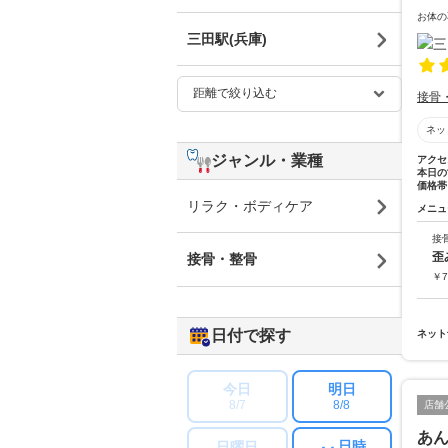
お体の
三田駅(兵庫)
接骨
ネッ
ジャンル・業種
アクセ
本日の
価格帯
リラク・ボディケア
メニュ
接
歪
接骨・整骨
￥
7
日付で探す
ネット
今日
明日
8/7
8/8
店舗
あ
日時
日曜日