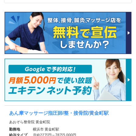
あん摩マッサージ指圧師/整・接骨院/黄金町駅
あおぞら整骨院 黄金町院
勤務地
横浜市 黄金町駅
給与タイプ
月給22万円～78万5,000円