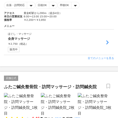
出張・訪問対応
日祝OK
早朝OK
アクセス
黄金町駅から290m （徒歩4分）
本日の営業状況
8:00〜13:00 15:00〜20:00
価格帯
￥2,200〜￥3,850
メニュー
ほぐし・マッサージ
全身マッサージ
￥
2,750
（税込）
販売中
全てのメニューを見る
店舗公式
ふたご鍼灸整骨院・訪問マッサージ・訪問鍼灸院