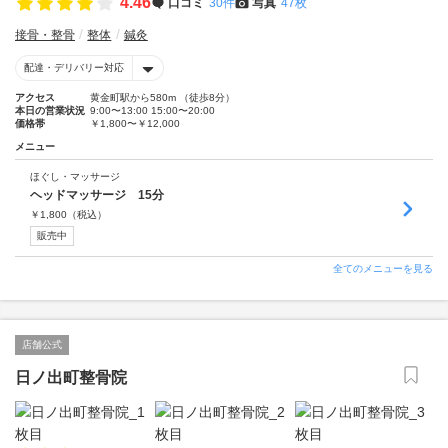
4.46
口コミ
30件
写真
47枚
接骨・整骨
整体
鍼灸
配達・デリバリー対応
アクセス
黄金町駅から580m （徒歩8分）
本日の営業状況
9:00〜13:00 15:00〜20:00
価格帯
￥1,800〜￥12,000
メニュー
ほぐし・マッサージ
ヘッドマッサージ 15分
￥
1,800
（税込）
販売中
全てのメニューを見る
店舗公式
日ノ出町整骨院