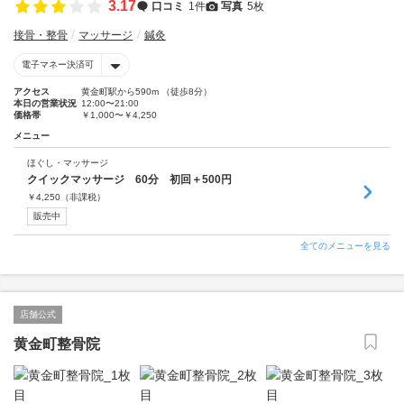
3.17
口コミ
1件
写真
5枚
接骨・整骨
マッサージ
鍼灸
電子マネー決済可
アクセス
黄金町駅から590m （徒歩8分）
本日の営業状況
12:00〜21:00
価格帯
￥1,000〜￥4,250
メニュー
ほぐし・マッサージ
クイックマッサージ 60分 初回＋500円
￥
4,250
（非課税）
販売中
全てのメニューを見る
店舗公式
黄金町整骨院