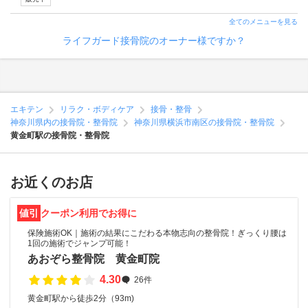
全てのメニューを見る
ライフガード接骨院のオーナー様ですか？
エキテン
リラク・ボディケア
接骨・整骨
神奈川県内の接骨院・整骨院
神奈川県横浜市南区の接骨院・整骨院
黄金町駅の接骨院・整骨院
お近くのお店
値引
クーポン利用でお得に
保険施術OK｜施術の結果にこだわる本物志向の整骨院！ぎっくり腰は
1回の施術でジャンプ可能！
あおぞら整骨院 黄金町院
4.30
26件
黄金町駅から徒歩2分（93m)