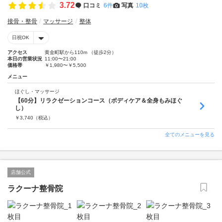
3.72
口コミ
6件
写真
10枚
接骨・整骨
マッサージ
整体
日祝OK
アクセス
黄金町駅から110m （徒歩2分）
本日の営業状況
11:00〜21:00
価格帯
￥1,980〜￥5,500
メニュー
ほぐし・マッサージ
【60分】リラクゼーションコース（ボディケア＆全身もみほぐ
し）
￥
3,740
（税込）
全てのメニューを見る
店舗公式
ラクーナ整骨院