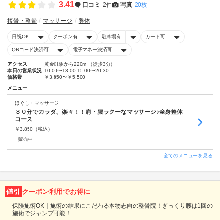
3.41
口コミ
2件
写真
20枚
接骨・整骨
マッサージ
整体
日祝OK
クーポン有
駐車場有
カード可
QRコード決済可
電子マネー決済可
アクセス
黄金町駅から220m （徒歩3分）
本日の営業状況
10:00〜13:00 15:00〜20:30
価格帯
￥3,850〜￥5,500
メニュー
ほぐし・マッサージ
３０分でカラダ、楽々！！肩・腰ラクーなマッサージ♪全身整体
コース
￥
3,850
（税込）
販売中
全てのメニューを見る
値引
クーポン利用でお得に
保険施術OK｜施術の結果にこだわる本物志向の整骨院！ぎっくり腰は1回の
施術でジャンプ可能！