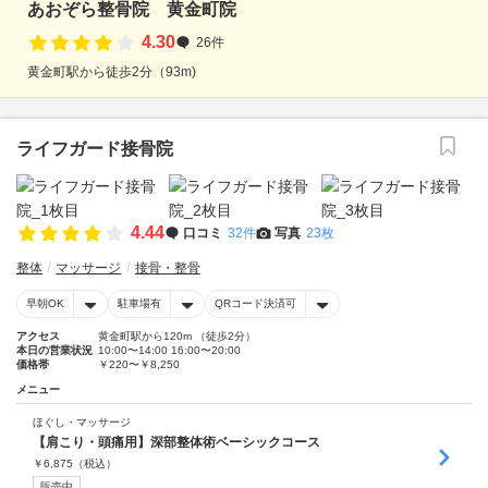
あおぞら整骨院 黄金町院
4.30
26件
黄金町駅から徒歩2分（93m)
ライフガード接骨院
4.44
口コミ
32件
写真
23枚
整体
マッサージ
接骨・整骨
早朝OK
駐車場有
QRコード決済可
アクセス
黄金町駅から120m （徒歩2分）
本日の営業状況
10:00〜14:00 16:00〜20:00
価格帯
￥220〜￥8,250
メニュー
ほぐし・マッサージ
【肩こり・頭痛用】深部整体術ベーシックコース
￥
6,875
（税込）
販売中