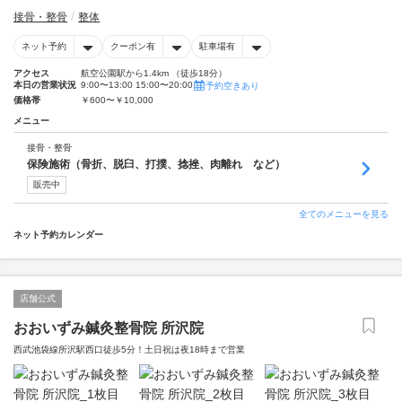
接骨・整骨
整体
ネット予約
クーポン有
駐車場有
アクセス
航空公園駅から1.4km （徒歩18分）
本日の営業状況
9:00〜13:00 15:00〜20:00
予約空きあり
価格帯
￥600〜￥10,000
メニュー
接骨・整骨
保険施術（骨折、脱臼、打撲、捻挫、肉離れ など）
販売中
全てのメニューを見る
ネット予約カレンダー
店舗公式
おおいずみ鍼灸整骨院 所沢院
西武池袋線所沢駅西口徒歩5分！土日祝は夜18時まで営業