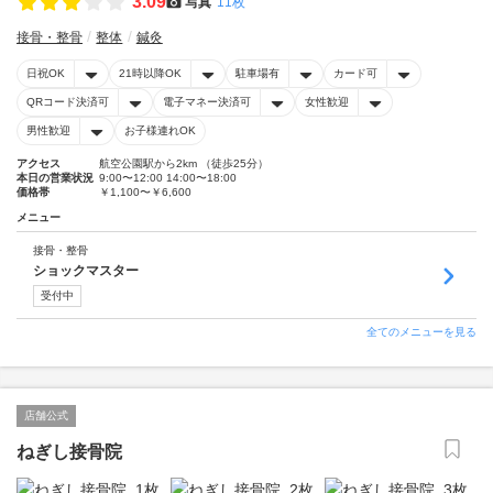
3.09
写真
11枚
接骨・整骨
整体
鍼灸
日祝OK
21時以降OK
駐車場有
カード可
QRコード決済可
電子マネー決済可
女性歓迎
男性歓迎
お子様連れOK
アクセス
航空公園駅から2km （徒歩25分）
本日の営業状況
9:00〜12:00 14:00〜18:00
価格帯
￥1,100〜￥6,600
メニュー
接骨・整骨
ショックマスター
受付中
全てのメニューを見る
店舗公式
ねぎし接骨院