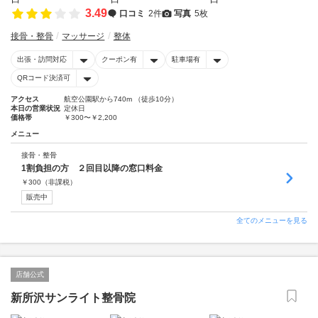
3.49
口コミ
2件
写真
5枚
接骨・整骨
マッサージ
整体
出張・訪問対応
クーポン有
駐車場有
QRコード決済可
アクセス
航空公園駅から740m （徒歩10分）
本日の営業状況
定休日
価格帯
￥300〜￥2,200
メニュー
接骨・整骨
1割負担の方 ２回目以降の窓口料金
￥
300
（非課税）
販売中
全てのメニューを見る
店舗公式
新所沢サンライト整骨院