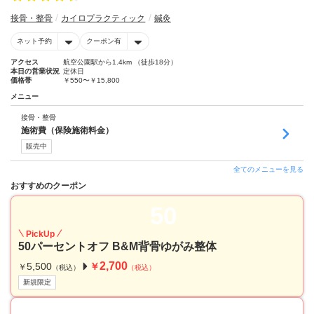
接骨・整骨
カイロプラクティック
鍼灸
ネット予約
クーポン有
アクセス
航空公園駅から1.4km （徒歩18分）
本日の営業状況
定休日
価格帯
￥550〜￥15,800
メニュー
接骨・整骨
施術費（保険施術料金）
販売中
全てのメニューを見る
おすすめのクーポン
50
PickUp
50パーセントオフ B&M背骨ゆがみ整体
2,700
5,500
￥
￥
（税込）
（税込）
新規限定