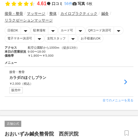
4.61
口コミ
56件
写真
6枚
接骨・整骨
マッサージ
整体
カイロプラクティック
鍼灸
リラクゼーションマッサージ
日祝OK
駐車場有
カード可
QRコード決済可
電子マネー決済可
女性スタッフ
お子様連れOK
アクセス
航空公園駅から1000m （徒歩13分）
本日の営業状況
9:00〜18:00
価格帯
￥1,900〜￥5,000
メニュー
接骨・整骨
カラダのほぐしプラン
￥
2,000
（税込）
販売中
全てのメニューを見る
店舗公式
おおいずみ鍼灸整骨院 西所沢院