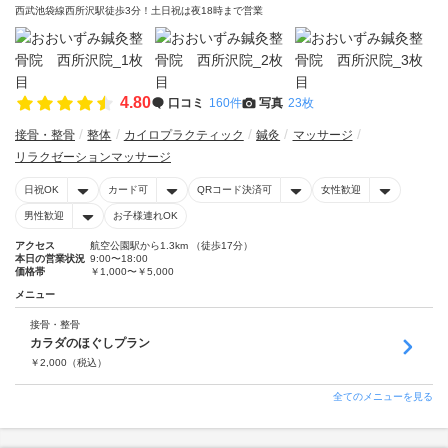
西武池袋線西所沢駅徒歩3分！土日祝は夜18時まで営業
4.80
口コミ
160件
写真
23枚
接骨・整骨
整体
カイロプラクティック
鍼灸
マッサージ
リラクゼーションマッサージ
日祝OK
カード可
QRコード決済可
女性歓迎
男性歓迎
お子様連れOK
アクセス
航空公園駅から1.3km （徒歩17分）
本日の営業状況
9:00〜18:00
価格帯
￥1,000〜￥5,000
メニュー
接骨・整骨
カラダのほぐしプラン
￥
2,000
（税込）
全てのメニューを見る