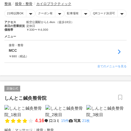
整体
接骨・整骨
カイロプラクティック
21時以降OK
クーポン有
駐車場有
QRコード決済可
アクセス
航空公園駅から1.4km （徒歩18分）
本日の営業状況
定休日
価格帯
￥330〜￥4,000
メニュー
接骨・整骨
MCC
￥
880
（税込）
全てのメニューを見る
店舗公式
しんとこ鍼灸整骨院
4.16
口コミ
15件
写真
21枚
鍼灸
マッサージ
接骨・整骨