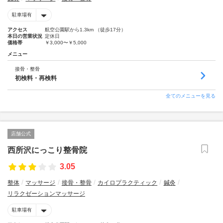
駐車場有
アクセス
航空公園駅から1.3km （徒歩17分）
本日の営業状況
定休日
価格帯
￥3,000〜￥5,000
メニュー
接骨・整骨
初検料・再検料
全てのメニューを見る
店舗公式
西所沢にっこり整骨院
3.05
整体
マッサージ
接骨・整骨
カイロプラクティック
鍼灸
リラクゼーションマッサージ
駐車場有