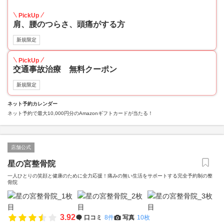
50
PickUp
肩、腰のつらさ、頭痛がする方
新規限定
PickUp
交通事故治療 無料クーポン
新規限定
ネット予約カレンダー
ネット予約で最大10,000円分のAmazonギフトカードが当たる！
店舗公式
星の宮整骨院
一人ひとりの笑顔と健康のために全力応援！痛みの無い生活をサポートする完全予約制の整
骨院
3.92
口コミ
8件
写真
10枚