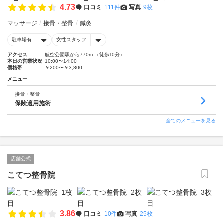
4.73
口コミ
111件
写真
9枚
マッサージ
接骨・整骨
鍼灸
駐車場有
女性スタッフ
アクセス
航空公園駅から770m （徒歩10分）
本日の営業状況
10:00〜14:00
価格帯
￥200〜￥3,800
メニュー
接骨・整骨
保険適用施術
全てのメニューを見る
店舗公式
こてつ整骨院
3.86
口コミ
10件
写真
25枚