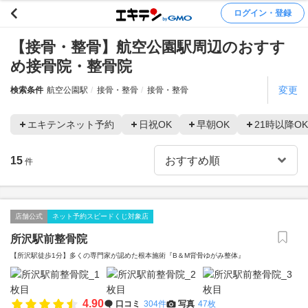
ログイン・登録
【接骨・整骨】航空公園駅周辺のおすす
め接骨院・整骨院
変更
検索条件
航空公園駅
接骨・整骨
接骨・整骨
エキテンネット予約
日祝OK
早朝OK
21時以降OK
15
件
店舗公式
ネット予約スピードくじ対象店
所沢駅前整骨院
【所沢駅徒歩1分】多くの専門家が認めた根本施術『B＆M背骨ゆがみ整体』
4.90
口コミ
304件
写真
47枚