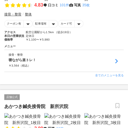
4.83
口コミ
101件
写真
35枚
接骨・整骨
整体
クーポン有
駐車場有
カード可
アクセス
航空公園駅から1.5km （徒歩19分）
本日の営業状況
定休日
価格帯
￥1,100〜￥5,980
メニュー
接骨・整骨
寝ながら楽トレ！
￥
3,564
（税込）
全てのメニューを見る
店舗公式
あかつき鍼灸接骨院 新所沢院