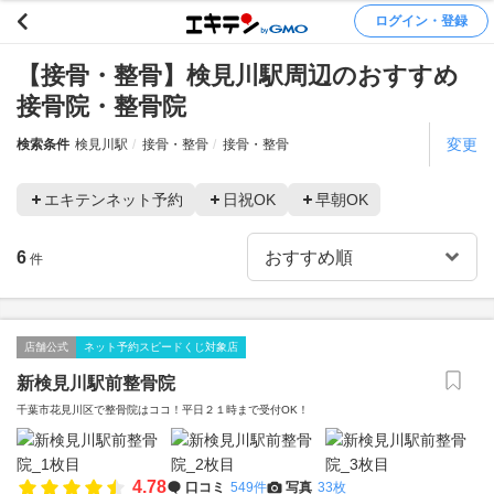
ログイン・登録
【接骨・整骨】検見川駅周辺のおすすめ
接骨院・整骨院
変更
検索条件
検見川駅
接骨・整骨
接骨・整骨
エキテンネット予約
日祝OK
早朝OK
6
件
店舗公式
ネット予約スピードくじ対象店
新検見川駅前整骨院
千葉市花見川区で整骨院はココ！平日２１時まで受付OK！
4.78
口コミ
549件
写真
33枚