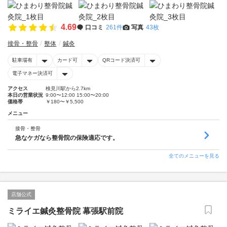
4.69
口コミ
261件
写真
43枚
接骨・整骨
整体
鍼灸
駐車場有
カード可
QRコード決済可
電子マネー決済可
アクセス
検見川駅から2.7km
本日の営業状況
9:00〜12:00 15:00〜20:00
価格帯
￥180〜￥5,500
メニュー
接骨・整骨
急なケガなら整骨院の保険適応です。
全てのメニューを見る
店舗公式
ミライエ鍼灸整骨院 幕張駅前院