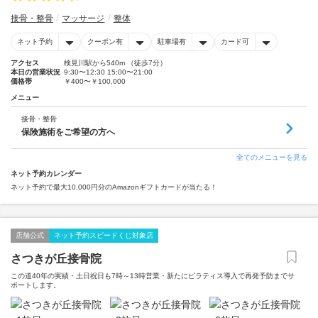
接骨・整骨
マッサージ
整体
ネット予約
クーポン有
駐車場有
カード可
アクセス
検見川駅から540m （徒歩7分）
本日の営業状況
9:30〜12:30 15:00〜21:00
価格帯
￥400〜￥100,000
メニュー
接骨・整骨
保険施術をご希望の方へ
全てのメニューを見る
ネット予約カレンダー
ネット予約で最大10,000円分のAmazonギフトカードが当たる！
店舗公式
ネット予約スピードくじ対象店
さつきが丘接骨院
この道40年の実績・土日祝日も7時～13時営業・新たにピラティス導入で再発予防までサ
ポートします。