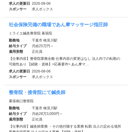
求人の更新日
2026-08-06
スポンサー
求人ボックス
社会保険完備の職場であん摩マッサージ指圧師
ミライエ鍼灸整骨院 幕張院
勤務地
千葉市 検見川駅
給与タイプ
月給25万円～
雇用形態
正社員
【仕事内容】整骨院業務全般 仕事内容の変更はなし 法人内での転勤の
可能性あり 【経験・資格】<応募要件> あん摩マ…
求人の更新日
2026-08-06
スポンサー
求人ボックス
整骨院・接骨院にて鍼灸師
幕張南口整骨院
勤務地
千葉市 検見川駅
給与タイプ
月給28万3,000円～
雇用形態
正社員
【仕事内容】鍼灸師業務 ・その他付随する業務 転勤 法人の定める場所
業務内容変更 法人の定める業務 【経験・資格】…