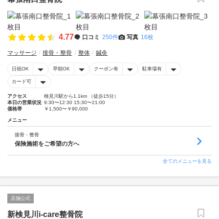
4.77
口コミ
250件
写真
16枚
マッサージ
接骨・整骨
整体
鍼灸
日祝OK
早朝OK
クーポン有
駐車場有
カード可
アクセス
検見川駅から1.1km （徒歩15分）
本日の営業状況
9:30〜12:30 15:30〜21:00
価格帯
￥1,500〜￥90,000
メニュー
接骨・整骨
保険施術をご希望の方へ
全てのメニューを見る
店舗公式
新検見川i-care整骨院