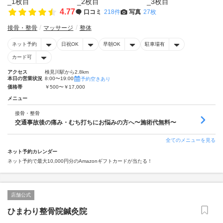
4.77
口コミ
218件
写真
27枚
接骨・整骨
マッサージ
整体
ネット予約
日祝OK
早朝OK
駐車場有
カード可
アクセス
検見川駅から2.8km
本日の営業状況
8:00〜19:00
予約空きあり
価格帯
￥500〜￥17,000
メニュー
接骨・整骨
交通事故後の痛み・むち打ちにお悩みの方へ〜施術代無料〜
全てのメニューを見る
ネット予約カレンダー
ネット予約で最大10,000円分のAmazonギフトカードが当たる！
店舗公式
ひまわり整骨院鍼灸院