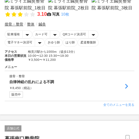
3.10
写真
10枚
接骨・整骨
整体
鍼灸
駐車場有
カード可
QRコード決済可
電子マネー決済可
きゆう師
はり師
柔道整復師
アクセス
検見川駅から1000m （徒歩13分）
本日の営業状況
10:00〜12:30 15:30〜19:30
価格帯
￥3,500〜￥11,200
メニュー
接骨・整骨
自律神経の乱れによる不調
￥
8,450
（税込）
販売中
全てのメニューを見る
店舗公式
幕張南口整骨院