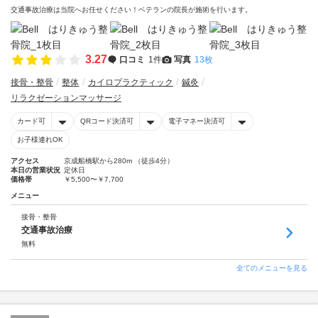
交通事故治療は当院へお任せください！ベテランの院長が施術を行います。
3.27
口コミ
1件
写真
13枚
接骨・整骨
整体
カイロプラクティック
鍼灸
リラクゼーションマッサージ
カード可
QRコード決済可
電子マネー決済可
お子様連れOK
アクセス
京成船橋駅から280m （徒歩4分）
本日の営業状況
定休日
価格帯
￥5,500〜￥7,700
メニュー
接骨・整骨
交通事故治療
無料
全てのメニューを見る