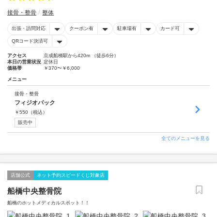
接骨・整骨
整体
出張・訪問対応
クーポン有
駐車場有
カード可
QRコード決済可
アクセス
京成船橋駅から420m （徒歩6分）
本日の営業状況
定休日
価格帯
￥370〜￥6,000
メニュー
接骨・整骨
フィジオパック
￥
550
（税込）
販売中
全てのメニューを見る
店舗公式
ネット予約スピードくじ対象店
船橋中央整骨院
船橋のホットメディカルスポット！！