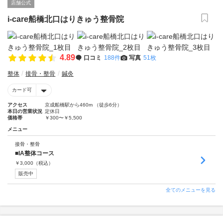
店舗公式
i-care船橋北口はりきゅう整骨院
4.89
口コミ
188件
写真
51枚
整体
接骨・整骨
鍼灸
カード可
アクセス
京成船橋駅から460m （徒歩6分）
本日の営業状況
定休日
価格帯
￥300〜￥5,500
メニュー
接骨・整骨
■IA整体コース
￥
3,000
（税込）
販売中
全てのメニューを見る