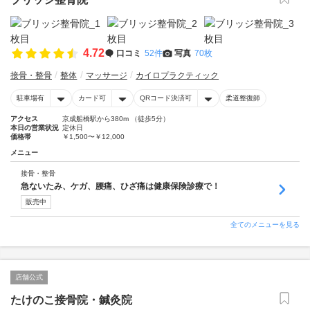
4.72
口コミ
52件
写真
70枚
接骨・整骨
整体
マッサージ
カイロプラクティック
駐車場有
カード可
QRコード決済可
柔道整復師
アクセス
京成船橋駅から380m （徒歩5分）
本日の営業状況
定休日
価格帯
￥1,500〜￥12,000
メニュー
接骨・整骨
急ないたみ、ケガ、腰痛、ひざ痛は健康保険診療で！
販売中
全てのメニューを見る
店舗公式
たけのこ接骨院・鍼灸院