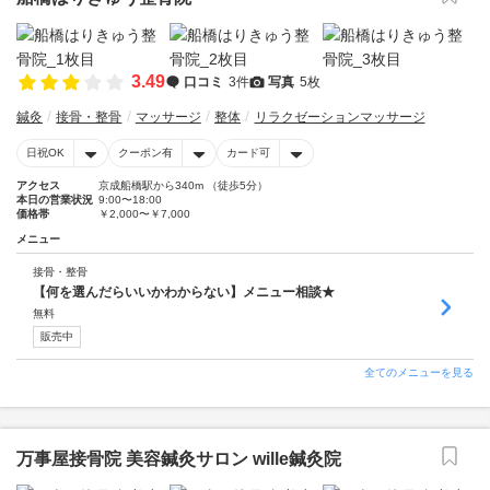
3.49
口コミ
3件
写真
5枚
鍼灸
接骨・整骨
マッサージ
整体
リラクゼーションマッサージ
日祝OK
クーポン有
カード可
アクセス
京成船橋駅から340m （徒歩5分）
本日の営業状況
9:00〜18:00
価格帯
￥2,000〜￥7,000
メニュー
接骨・整骨
【何を選んだらいいかわからない】メニュー相談★
無料
販売中
全てのメニューを見る
万事屋接骨院 美容鍼灸サロン wille鍼灸院