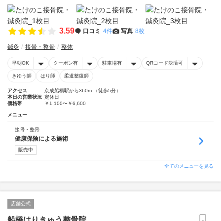
3.59
口コミ
4件
写真
8枚
鍼灸
接骨・整骨
整体
早朝OK
クーポン有
駐車場有
QRコード決済可
きゆう師
はり師
柔道整復師
アクセス
京成船橋駅から360m （徒歩5分）
本日の営業状況
定休日
価格帯
￥1,100〜￥6,600
メニュー
接骨・整骨
健康保険による施術
販売中
全てのメニューを見る
店舗公式
船橋はりきゅう整骨院