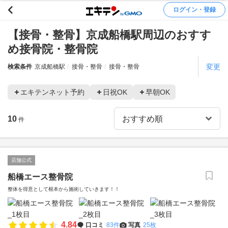
ログイン・登録
【接骨・整骨】京成船橋駅周辺のおすす
め接骨院・整骨院
変更
検索条件
京成船橋駅
接骨・整骨
接骨・整骨
エキテンネット予約
日祝OK
早朝OK
10
件
店舗公式
船橋エース整骨院
整体を得意として根本から施術していきます！！
4.84
口コミ
83件
写真
25枚