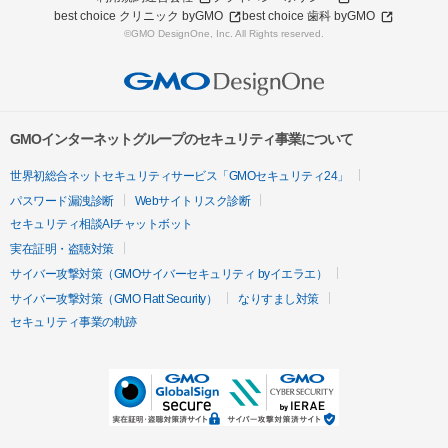
best choice クリニック byGMO
best choice 歯科 byGMO
©GMO DesignOne, Inc. All Rights reserved.
GMOインターネットグループのセキュリティ事業について
世界初総合ネットセキュリティサービス「GMOセキュリティ24」
パスワード漏洩診断
Webサイトリスク診断
セキュリティ相談AIチャットボット
実在証明・盗聴対策
サイバー攻撃対策（GMOサイバーセキュリティ byイエラエ）
サイバー攻撃対策（GMO Flatt Security）
なりすまし対策
セキュリティ事業の軌跡