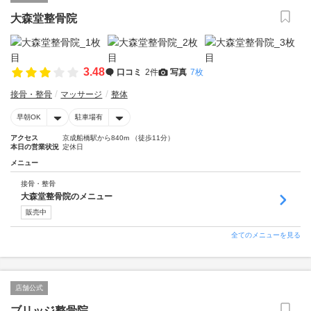
大森堂整骨院
3.48
口コミ
2件
写真
7枚
接骨・整骨
マッサージ
整体
早朝OK
駐車場有
アクセス
京成船橋駅から840m （徒歩11分）
本日の営業状況
定休日
メニュー
接骨・整骨
大森堂整骨院のメニュー
販売中
全てのメニューを見る
店舗公式
ブリッジ整骨院