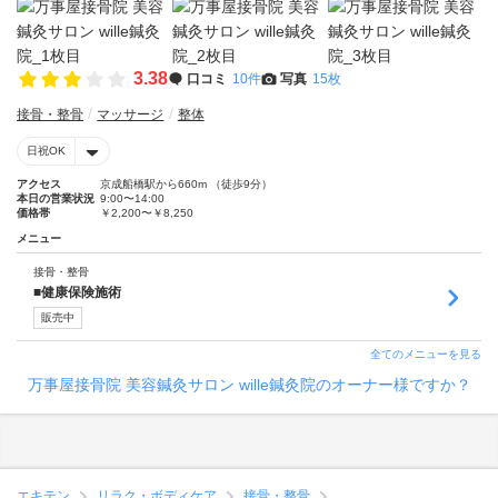
3.38
口コミ
10件
写真
15枚
接骨・整骨
マッサージ
整体
日祝OK
アクセス
京成船橋駅から660m （徒歩9分）
本日の営業状況
9:00〜14:00
価格帯
￥2,200〜￥8,250
メニュー
接骨・整骨
■健康保険施術
販売中
全てのメニューを見る
万事屋接骨院 美容鍼灸サロン wille鍼灸院のオーナー様ですか？
エキテン
リラク・ボディケア
接骨・整骨