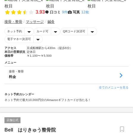
3.93
口コミ
9件
写真
12枚
接骨・整骨
マッサージ
鍼灸
ネット予約
カード可
QRコード決済可
電子マネー決済可
アクセス
京成船橋駅から430m （徒歩6分）
本日の営業状況
定休日
価格帯
￥1,100〜￥5,500
メニュー
接骨・整骨
料金
全てのメニューを見る
ネット予約カレンダー
ネット予約で最大10,000円分のAmazonギフトカードが当たる！
店舗公式
Bell はりきゅう整骨院