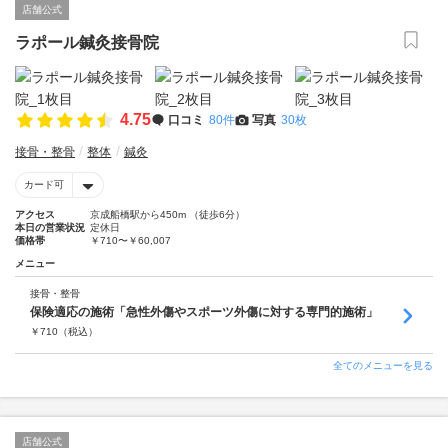
店舗公式
ラポール鍼灸接骨院
4.75
口コミ
80件
写真
30枚
接骨・整骨
整体
鍼灸
カード可
アクセス
京成船橋駅から450m （徒歩6分）
本日の営業状況
定休日
価格帯
￥710〜￥60,007
メニュー
接骨・整骨
保険適応の施術「急性外傷やスポーツ外傷に対する専門的施術」
￥
710
（税込）
全てのメニューを見る
店舗公式