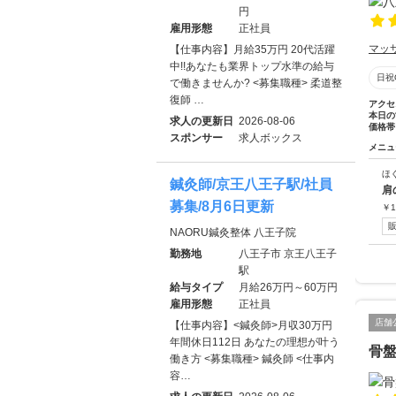
円
雇用形態
正社員
マッ
【仕事内容】月給35万円 20代活躍
中!!あなたも業界トップ水準の給与
日祝
で働きませんか? <募集職種> 柔道整
復師 …
アクセ
本日の
求人の更新日
2026-08-06
価格帯
スポンサー
求人ボックス
メニュ
ほ
鍼灸師/京王八王子駅/社員
肩
募集/8月6日更新
￥
1
NAORU鍼灸整体 八王子院
勤務地
八王子市 京王八王子
駅
給与タイプ
月給26万円～60万円
雇用形態
正社員
店舗
【仕事内容】<鍼灸師>月収30万円
年間休日112日 あなたの理想が叶う
骨
働き方 <募集職種> 鍼灸師 <仕事内
容…