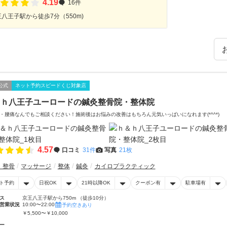
4.19
16件
八王子駅から徒歩7分（550m)
公式
ネット予約スピードくじ対象店
＆ｈ八王子ユーロードの鍼灸整骨院・整体院
・腰痛なんでもご相談ください！施術後はお悩みの改善はもちろん元気いっぱいになれます(*^^*)
4.57
口コミ
31件
写真
21枚
・整骨
マッサージ
整体
鍼灸
カイロプラクティック
ト予約
日祝OK
21時以降OK
クーポン有
駐車場有
ス
京王八王子駅から750m （徒歩10分）
営業状況
10:00〜22:00
予約空きあり
￥5,500〜￥10,000
ー