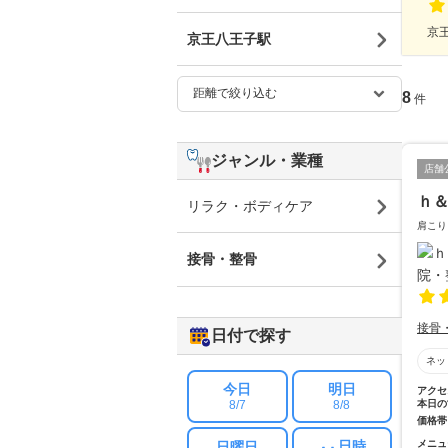
京王
京王八王子駅
8
件
ジャンル・業種
店舗
ｈ
リラク・ボディケア
肩こり
接骨・整骨
接骨
日付で探す
ネッ
今日
明日
アクセ
8/7
8/8
本日の
価格帯
日時
メニュ
日曜日