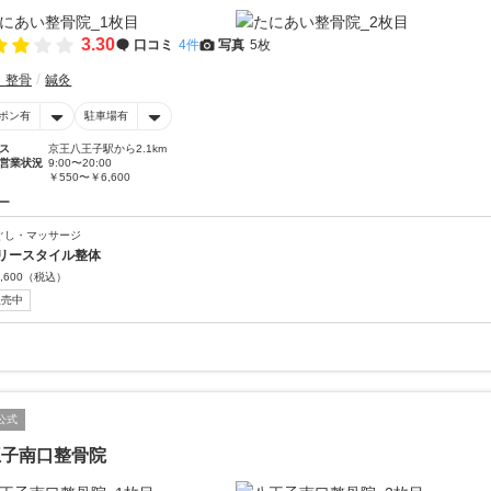
3.30
口コミ
4件
写真
5枚
・整骨
鍼灸
ポン有
駐車場有
ス
京王八王子駅から2.1km
営業状況
9:00〜20:00
￥550〜￥6,600
ー
ぐし・マッサージ
リースタイル整体
,600
（税込）
販売中
公式
王子南口整骨院