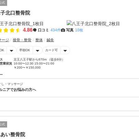
公式
王子北口整骨院
4.86
口コミ
434件
写真
10枚
サージ
接骨・整骨
整体
鍼灸
OK
早朝OK
カード可
ス
京王八王子駅から670m （徒歩9分）
営業状況
10:00〜12:30 15:00〜21:00
￥200〜￥150,000
ー
ぐし・マッサージ
ルニアでお悩みの方へ
公式
にあい整骨院