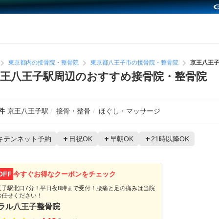
東京都内の接骨院・整骨院
東京都八王子市の接骨院・整骨院
京王八王
王八王子駅周辺のおすすめ接骨院・整骨院
件
京王八王子駅
接骨・整骨
ほぐし・マッサージ
キテンネット予約
日祝OK
早朝OK
21時以降OK
OFF
今すぐお得なクーポンをチェック
王子駅北口7分！平日夜8時まで受付！腰痛と足の痛みは当院
お任せください！
ラル八王子整骨院