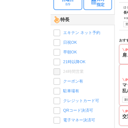
指定
8/9
ほ
長
￥
9
特長
エキテン ネット予約
おす
日祝OK
P
早朝OK
肩
21時以降OK
24時間営業
P
クーポン有
マ
乱
駐車場有
新
クレジットカード可
QRコード決済可
P
交
電子マネー決済可