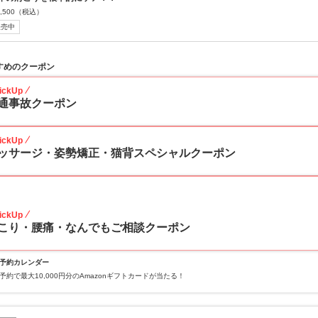
,500
（税込）
販売中
すめのクーポン
ickUp
通事故クーポン
ickUp
ッサージ・姿勢矯正・猫背スペシャルクーポン
20
ickUp
こり・腰痛・なんでもご相談クーポン
予約カレンダー
予約で最大10,000円分のAmazonギフトカードが当たる！