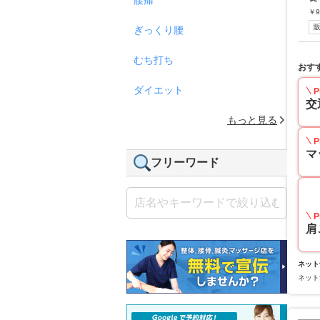
￥
9
ぎっくり腰
むち打ち
おす
ダイエット
P
交
もっと見る
P
マ
フリーワード
P
肩
ネット
ネット