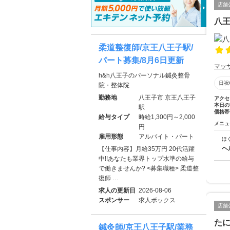
店舗
八
柔道整復師/京王八王子駅/
パート募集/8月6日更新
マッ
h&h八王子のパーソナル鍼灸整骨
日祝
院・整体院
勤務地
八王子市 京王八王子
アクセ
本日の
駅
価格帯
給与タイプ
時給1,300円～2,000
メニュ
円
雇用形態
アルバイト・パート
ほ
ヘ
【仕事内容】月給35万円 20代活躍
中!!あなたも業界トップ水準の給与
で働きませんか? <募集職種> 柔道整
復師 …
求人の更新日
2026-08-06
スポンサー
求人ボックス
店舗
た
鍼灸師/京王八王子駅/業務