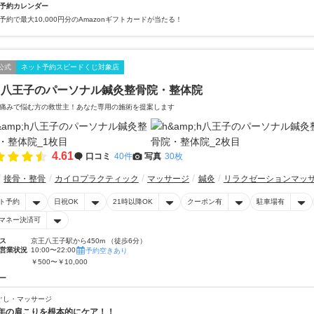
予約カレンダー
予約で最大10,000円分のAmazonギフトカードが当たる！
公式
ネット予約スピードくじ対象店
h八王子のパーソナル鍼灸整骨院・整体院
痛みで悩む方の救世主！あなた専用の施術を提案します
4.61
口コミ
40件
写真
30枚
接骨・整骨
カイロプラクティック
マッサージ
鍼灸
リラクゼーションマッ
ト予約
日祝OK
21時以降OK
クーポン有
駐車場有
マネー決済可
ス
京王八王子駅から450m （徒歩6分）
営業状況
10:00〜22:00
予約空きあり
￥500〜￥10,000
ー
ぐし・マッサージ
年の肩こりを根本的にケア！！