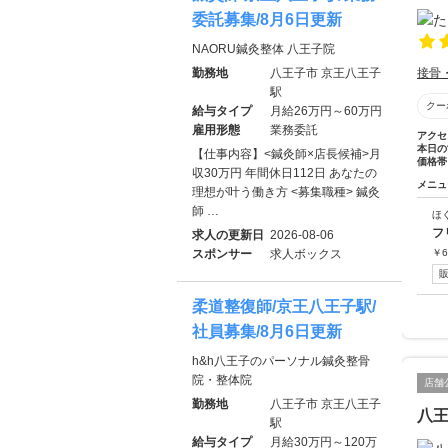
委託募集/8月6日更新
NAORU鍼灸整体 八王子院
勤務地
八王子市 京王八王子
接骨
駅
クー
給与タイプ
月給26万円～60万円
雇用形態
業務委託
アクセ
本日の
【仕事内容】<鍼灸師×店長候補>月
価格帯
収30万円 年間休日112日 あなたの
メニュ
理想が叶う働き方 <募集職種> 鍼灸
師 …
ほ
フ
求人の更新日
2026-08-06
スポンサー
求人ボックス
￥
6
柔道整復師/京王八王子駅/
社員募集/8月6日更新
h&h八王子のパーソナル鍼灸整骨
院・整体院
店舗
勤務地
八王子市 京王八王子
八
駅
給与タイプ
月給30万円～120万