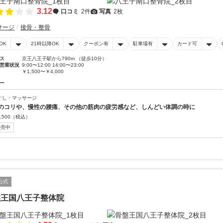
3.12
口コミ
2件
写真
2枚
サージ
接骨・整骨
OK
21時以降OK
クーポン有
駐車場有
カード可
ス
京王八王子駅から790m （徒歩10分）
営業状況
9:00〜12:00 14:00〜23:00
￥1,500〜￥4,000
ー
ぐし・マッサージ
のコリや、慢性の腰痛、その他の筋肉の疲労感など、しんどい体調の時に
,500
（税込）
販売中
公式
盤王国八王子整体院