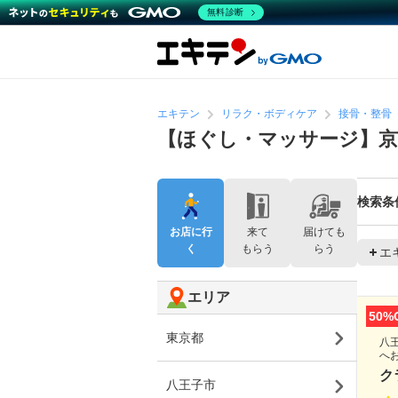
無料診断
エキテン
リラク・ボディケア
接骨・整骨
【ほぐし・マッサージ】京
検索条
お店に行
来て
届けても
く
もらう
らう
エ
エリア
50%
東京都
八
へ
ク
八王子市