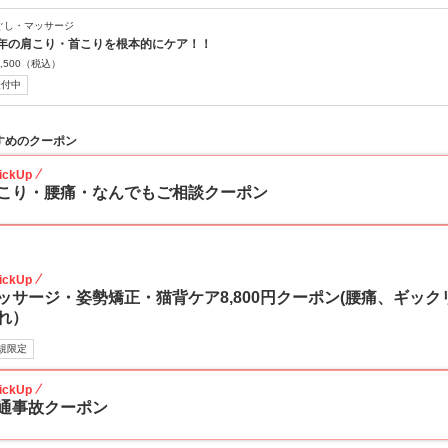
ぐし・マッサージ
年の肩こり・首こりを根本的にケア！！
,500
（税込）
受付中
すめのクーポン
ickUp
こり・腰痛・なんでもご相談クーポン
20
ickUp
ッサージ・姿勢矯正・猫背ケア8,800円クーポン(腰痛、ギッ
れ）
規限定
ickUp
通事故クーポン