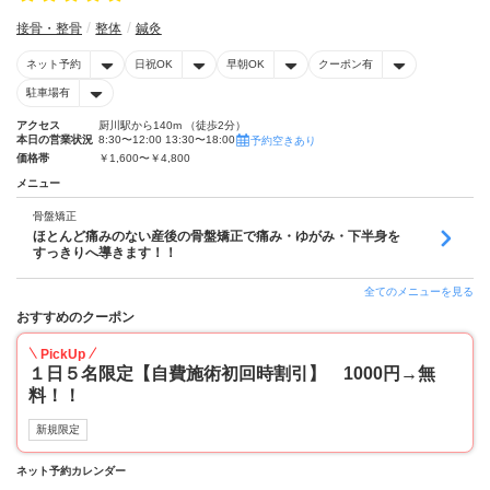
接骨・整骨
整体
鍼灸
ネット予約
日祝OK
早朝OK
クーポン有
駐車場有
アクセス
厨川駅から140m （徒歩2分）
本日の営業状況
8:30〜12:00 13:30〜18:00
予約空きあり
価格帯
￥1,600〜￥4,800
メニュー
骨盤矯正
ほとんど痛みのない産後の骨盤矯正で痛み・ゆがみ・下半身を
すっきりへ導きます！！
全てのメニューを見る
おすすめのクーポン
PickUp
１日５名限定【自費施術初回時割引】 1000円→無
料！！
新規限定
ネット予約カレンダー