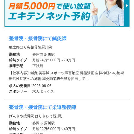
整骨院・接骨院にて鍼灸師
亀太郎はり灸整骨院厨川院
勤務地
盛岡市 厨川駅
給与タイプ
月給24万5,000円～70万円
雇用形態
正社員
【仕事内容】鍼灸 美容鍼 スポーツ障害治療 骨盤矯正 自律神経への施術
難治性症状への施術 鍼灸師業務全般を担当して…
求人の更新日
2026-08-06
スポンサー
求人ボックス
整骨院・接骨院にて柔道整復師
げんきや接骨院 はりきゅう院 厨川
勤務地
盛岡市 厨川駅
給与タイプ
月給22万6,000円～40万円