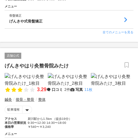
メニュー
骨盤矯正
げんきや式骨盤矯正
全てのメニューを見る
店舗公式
げんきやはり灸整骨院みたけ
3.29
口コミ
2件
写真
11枚
鍼灸
接骨・整骨
整体
駐車場有
アクセス
厨川駅から1.5km （徒歩19分）
本日の営業状況
9:30〜12:30 14:30〜18:00
価格帯
￥540〜￥3,240
メニュー