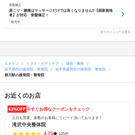
骨盤矯正
肩こり・腰痛はマッサージだけでは良くなりません!!【国家資格
者】が対応 骨盤矯正！
販売中
全てのメニューを見る
エキテン
リラク・ボディケア
接骨・整骨
岩手県内の接骨院・整骨院
岩手県盛岡市の接骨院・整骨院
厨川駅の接骨院・整骨院
お近くのお店
63%OFF
今すぐお得なクーポンをチェック
土日も営業。多数のお客様にリピート頂いております！
滝沢中央整体院
4.75
105件