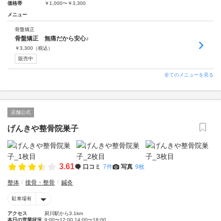
価格帯
￥1,000〜￥3,300
メニュー
骨盤矯正
骨盤矯正 無痛だから安心♪
￥
3,300
（税込）
販売中
全てのメニューを見る
店舗公式
げんきや整骨院巣子
3.61
口コミ
7件
写真
9枚
整体
接骨・整骨
鍼灸
駐車場有
アクセス
厨川駅から3.1km
本日の営業状況
9:00〜12:00 14:00〜18:00