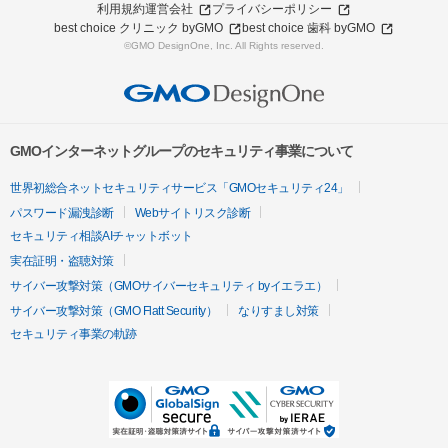
利用規約
運営会社
プライバシーポリシー
best choice クリニック byGMO
best choice 歯科 byGMO
©GMO DesignOne, Inc. All Rights reserved.
GMOインターネットグループのセキュリティ事業について
世界初総合ネットセキュリティサービス「GMOセキュリティ24」
パスワード漏洩診断
Webサイトリスク診断
セキュリティ相談AIチャットボット
実在証明・盗聴対策
サイバー攻撃対策（GMOサイバーセキュリティ byイエラエ）
サイバー攻撃対策（GMO Flatt Security）
なりすまし対策
セキュリティ事業の軌跡