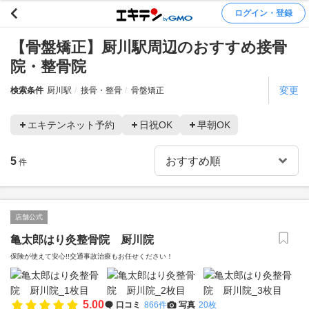
ログイン・登録
【骨盤矯正】厨川駅周辺のおすすめ接骨
院・整骨院
変更
検索条件
厨川駅
接骨・整骨
骨盤矯正
エキテンネット予約
日祝OK
早朝OK
5
件
店舗公式
亀太郎はり灸整骨院 厨川院
保険が使えて安心!!交通事故治療もお任せください！
5.00
口コミ
866件
写真
20枚