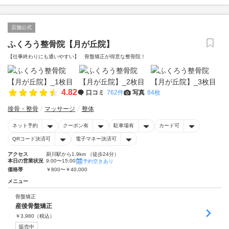
店舗公式
ふくろう整骨院【月が丘院】
【仕事終わりにも通いやすい】 骨盤矯正が得意な整骨院！
4.82
口コミ
762件
写真
84枚
接骨・整骨
マッサージ
整体
ネット予約
クーポン有
駐車場有
カード可
QRコード決済可
電子マネー決済可
アクセス
厨川駅から1.9km （徒歩24分）
本日の営業状況
9:00〜15:00
予約空きあり
価格帯
￥800〜￥40,000
メニュー
骨盤矯正
産後骨盤矯正
￥
3,980
（税込）
販売中