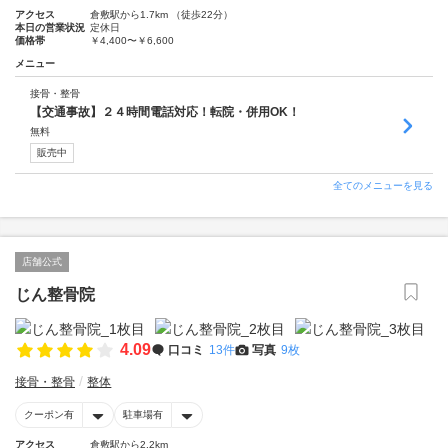
アクセス
倉敷駅から1.7km （徒歩22分）
本日の営業状況
定休日
価格帯
￥4,400〜￥6,600
メニュー
接骨・整骨
【交通事故】２４時間電話対応！転院・併用OK！
無料
販売中
全てのメニューを見る
店舗公式
じん整骨院
4.09
口コミ
13件
写真
9枚
接骨・整骨
整体
クーポン有
駐車場有
アクセス
倉敷駅から2.2km