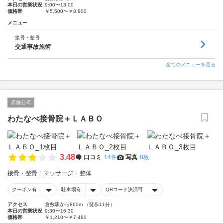
本日の営業状況
9:00〜13:00
価格帯
￥5,500〜￥8,800
メニュー
接骨・整骨
交通事故施術
全てのメニューを見る
店舗公式
わたなべ接骨院＋ＬＡＢＯ
3.48
口コミ
14件
写真
8枚
接骨・整骨
マッサージ
整体
クーポン有
駐車場有
QRコード決済可
アクセス
倉敷駅から860m （徒歩11分）
本日の営業状況
9:30〜16:30
価格帯
￥1,210〜￥7,480