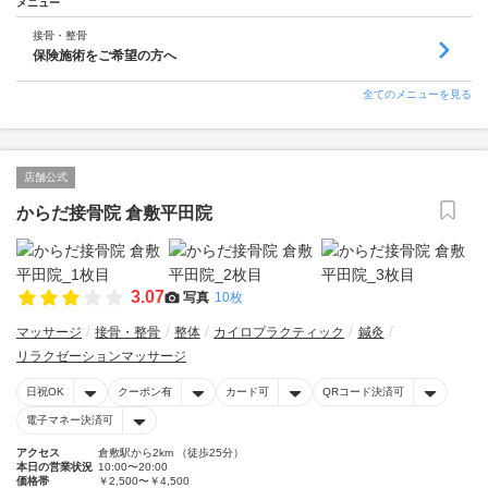
メニュー
接骨・整骨
保険施術をご希望の方へ
全てのメニューを見る
店舗公式
からだ接骨院 倉敷平田院
3.07
写真
10枚
マッサージ
接骨・整骨
整体
カイロプラクティック
鍼灸
リラクゼーションマッサージ
日祝OK
クーポン有
カード可
QRコード決済可
電子マネー決済可
アクセス
倉敷駅から2km （徒歩25分）
本日の営業状況
10:00〜20:00
価格帯
￥2,500〜￥4,500