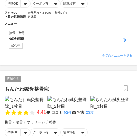
早朝OK
クーポン有
駐車場有
アクセス
倉敷駅から560m （徒歩7分）
本日の営業状況
定休日
メニュー
接骨・整骨
保険診療
受付中
全てのメニューを見る
店舗公式
もんたわ鍼灸整骨院
4.41
口コミ
52件
写真
23枚
接骨・整骨
マッサージ
整体
早朝OK
クーポン有
駐車場有