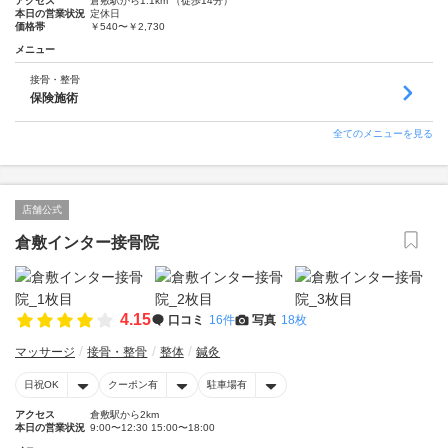
アクセス
倉敷駅から1.1km （徒歩14分）
本日の営業状況
定休日
価格帯
￥540〜￥2,730
メニュー
接骨・整骨
保険施術
全てのメニューを見る
店舗公式
倉敷インター接骨院
4.15
口コミ
16件
写真
18枚
マッサージ
接骨・整骨
整体
鍼灸
日祝OK
クーポン有
駐車場有
アクセス
倉敷駅から2km
本日の営業状況
9:00〜12:30 15:00〜18:00