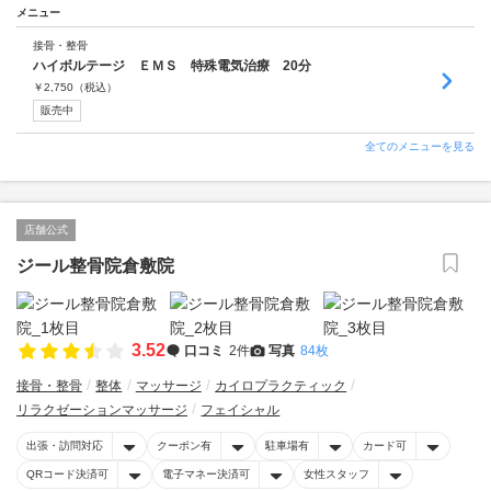
メニュー
接骨・整骨
ハイボルテージ ＥＭＳ 特殊電気治療 20分
￥
2,750
（税込）
販売中
全てのメニューを見る
店舗公式
ジール整骨院倉敷院
3.52
口コミ
2件
写真
84枚
接骨・整骨
整体
マッサージ
カイロプラクティック
リラクゼーションマッサージ
フェイシャル
出張・訪問対応
クーポン有
駐車場有
カード可
QRコード決済可
電子マネー決済可
女性スタッフ