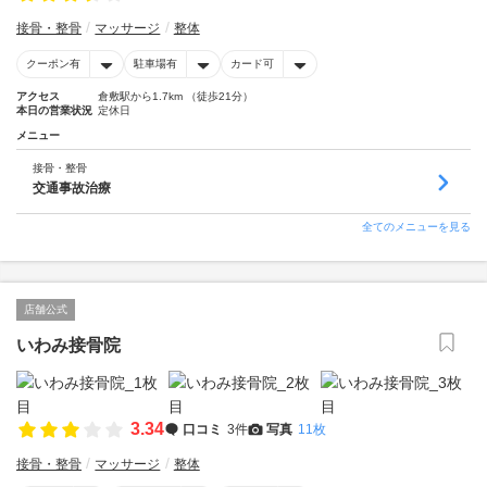
接骨・整骨
マッサージ
整体
クーポン有
駐車場有
カード可
アクセス
倉敷駅から1.7km （徒歩21分）
本日の営業状況
定休日
メニュー
接骨・整骨
交通事故治療
全てのメニューを見る
店舗公式
いわみ接骨院
3.34
口コミ
3件
写真
11枚
接骨・整骨
マッサージ
整体