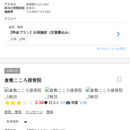
アクセス
倉敷駅から2.1km
本日の営業状況
定休日
価格帯
￥3,500〜￥5,500
メニュー
接骨・整骨
【料金プラン】出張施術（交通費込み）
出張・訪問
全てのメニューを見る
店舗公式
倉敷こころ接骨院
3.34
口コミ
8件
写真
12枚
接骨・整骨
マッサージ
整体
駐車場有