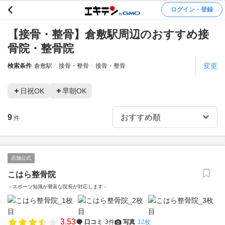
ログイン・登録
【接骨・整骨】倉敷駅周辺のおすすめ接
骨院・整骨院
変更
検索条件
倉敷駅
接骨・整骨
接骨・整骨
日祝OK
早朝OK
9
件
店舗公式
こはら整骨院
－スポーツ知識が豊富な院長が対応します－
3.53
口コミ
3件
写真
12枚