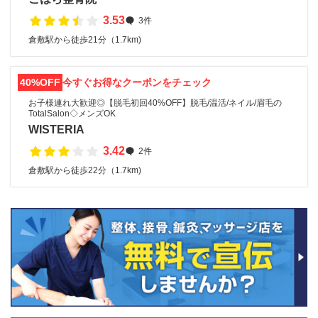
3.53
3件
倉敷駅から徒歩21分（1.7km)
40%OFF
今すぐお得なクーポンをチェック
お子様連れ大歓迎◎【脱毛初回40%OFF】脱毛/温活/ネイル/眉毛の
TotalSalon◇メンズOK
WISTERIA
3.42
2件
倉敷駅から徒歩22分（1.7km)