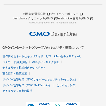
利用規約
運営会社
プライバシーポリシー
best choice クリニック byGMO
best choice 歯科 byGMO
©GMO DesignOne, Inc. All Rights reserved.
GMOインターネットグループのセキュリティ事業について
世界初総合ネットセキュリティサービス「GMOセキュリティ24」
パスワード漏洩診断
Webサイトリスク診断
セキュリティ相談AIチャットボット
実在証明・盗聴対策
サイバー攻撃対策（GMOサイバーセキュリティ byイエラエ）
サイバー攻撃対策（GMO Flatt Security）
なりすまし対策
セキュリティ事業の軌跡