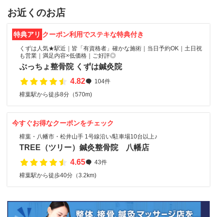
お近くのお店
特典アリ
クーポン利用でステキな特典付き
くずは人気★駅近｜皆「有資格者」確かな施術｜当日予約OK｜土日祝
も営業｜満足内容×低価格｜ご好評◎
ぶっちょ整骨院 くずは鍼灸院
4.82
104件
樟葉駅から徒歩8分（570m)
今すぐお得なクーポンをチェック
樟葉・八幡市・松井山手 1号線沿い/駐車場10台以上♪
TREE（ツリー）鍼灸整骨院 八幡店
4.65
43件
樟葉駅から徒歩40分（3.2km)