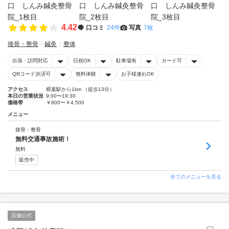
4.42
口コミ
24件
写真
7枚
接骨・整骨
鍼灸
整体
出張・訪問対応
日祝OK
駐車場有
カード可
QRコード決済可
無料体験
お子様連れOK
アクセス
樟葉駅から1km （徒歩13分）
本日の営業状況
9:00〜19:30
価格帯
￥800〜￥4,500
メニュー
接骨・整骨
無料交通事故施術！
無料
販売中
全てのメニューを見る
店舗公式