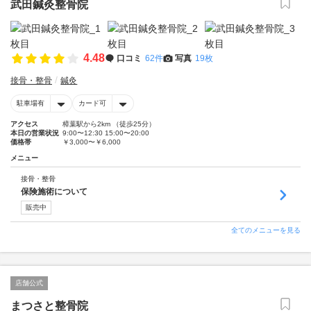
武田鍼灸整骨院
4.48
口コミ
62件
写真
19枚
接骨・整骨
鍼灸
駐車場有
カード可
アクセス
樟葉駅から2km （徒歩25分）
本日の営業状況
9:00〜12:30 15:00〜20:00
価格帯
￥3,000〜￥6,000
メニュー
接骨・整骨
保険施術について
販売中
全てのメニューを見る
店舗公式
まつさと整骨院