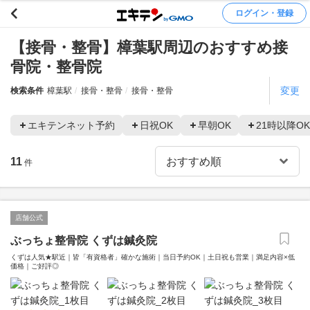
ログイン・登録
【接骨・整骨】樟葉駅周辺のおすすめ接
骨院・整骨院
変更
検索条件
樟葉駅
接骨・整骨
接骨・整骨
エキテンネット予約
日祝OK
早朝OK
21時以降OK
11
件
店舗公式
ぶっちょ整骨院 くずは鍼灸院
くずは人気★駅近｜皆「有資格者」確かな施術｜当日予約OK｜土日祝も営業｜満足内容×低
価格｜ご好評◎