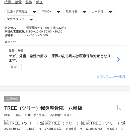
接骨・整骨
整体
鍼灸
出張・訪問対応
早朝OK
駐車場有
カード可
女性スタッフ
アクセス
樟葉駅から1.7km （徒歩22分）
本日の営業状況
8:30〜12:00 16:00〜20:00
価格帯
￥400〜￥5,500
メニュー
接骨・整骨
ケガ、外傷、急性の痛み、 原因のある痛みは医療保険対象となり
ます。
販売中
全てのメニューを見る
店舗公式
TREE（ツリー）鍼灸整骨院 八幡店
樟葉・八幡市・松井山手 1号線沿い/駐車場10台以上♪