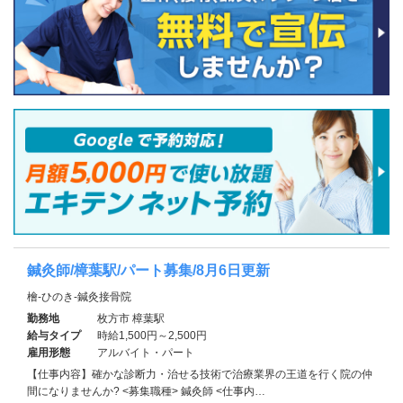
鍼灸師/樟葉駅/パート募集/8月6日更新
檜-ひのき-鍼灸接骨院
勤務地
枚方市 樟葉駅
給与タイプ
時給1,500円～2,500円
雇用形態
アルバイト・パート
【仕事内容】確かな診断力・治せる技術で治療業界の王道を行く院の仲
間になりませんか? <募集職種> 鍼灸師 <仕事内…