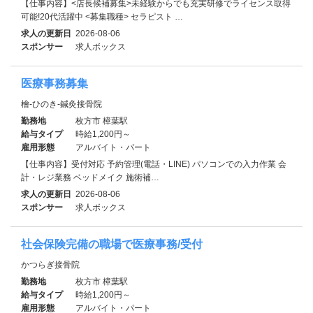
【仕事内容】<店長候補募集>未経験からでも充実研修でライセンス取得
可能!20代活躍中 <募集職種> セラピスト …
求人の更新日
2026-08-06
スポンサー
求人ボックス
医療事務募集
檜-ひのき-鍼灸接骨院
勤務地
枚方市 樟葉駅
給与タイプ
時給1,200円～
雇用形態
アルバイト・パート
【仕事内容】受付対応 予約管理(電話・LINE) パソコンでの入力作業 会
計・レジ業務 ベッドメイク 施術補…
求人の更新日
2026-08-06
スポンサー
求人ボックス
社会保険完備の職場で医療事務/受付
かつらぎ接骨院
勤務地
枚方市 樟葉駅
給与タイプ
時給1,200円～
雇用形態
アルバイト・パート