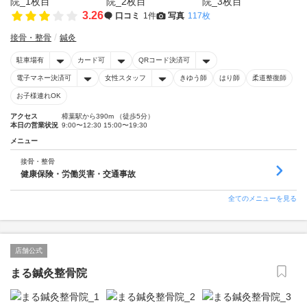
3.26
口コミ
1件
写真
117枚
接骨・整骨
鍼灸
駐車場有
カード可
QRコード決済可
電子マネー決済可
女性スタッフ
きゆう師
はり師
柔道整復師
お子様連れOK
アクセス
樟葉駅から390m （徒歩5分）
本日の営業状況
9:00〜12:30 15:00〜19:30
メニュー
接骨・整骨
健康保険・労働災害・交通事故
全てのメニューを見る
店舗公式
まる鍼灸整骨院