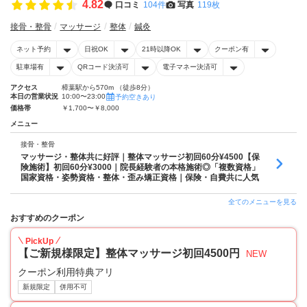
4.82
口コミ
104件
写真
119枚
接骨・整骨
マッサージ
整体
鍼灸
ネット予約
日祝OK
21時以降OK
クーポン有
駐車場有
QRコード決済可
電子マネー決済可
アクセス
樟葉駅から570m （徒歩8分）
本日の営業状況
10:00〜23:00
予約空きあり
価格帯
￥1,700〜￥8,000
メニュー
接骨・整骨
マッサージ・整体共に好評｜整体マッサージ初回60分¥4500【保
険施術】初回60分¥3000｜院長経験者の本格施術◎「複数資格」
国家資格・姿勢資格・整体・歪み矯正資格｜保険・自費共に人気
全てのメニューを見る
おすすめのクーポン
PickUp
【ご新規様限定】整体マッサージ初回4500円
NEW
クーポン利用特典アリ
新規限定
併用不可