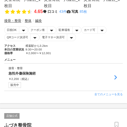
4.65
口コミ
43件
写真
85枚
接骨・整骨
整体
鍼灸
日祝OK
クーポン有
駐車場有
カード可
QRコード決済可
電子マネー決済可
アクセス
樟葉駅から3.2km
本日の営業状況
9:30〜20:00
価格帯
￥2,000〜￥12,001
メニュー
接骨・整骨
急性外傷保険施術
￥
2,200
（税込）
販売中
全てのメニューを見る
店舗公式
ふづき整骨院