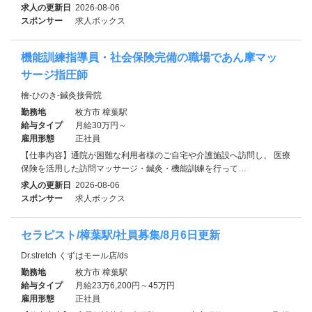
求人の更新日
2026-08-06
スポンサー
求人ボックス
機能訓練指導員・社会保険完備の職場であん摩マッ
サージ指圧師
檜-ひのき-鍼灸接骨院
勤務地
枚方市 樟葉駅
給与タイプ
月給30万円～
雇用形態
正社員
【仕事内容】通院が困難な利用者様のご自宅や介護施設へ訪問し、 医療
保険を活用した訪問マッサージ・鍼灸・機能訓練を行って…
求人の更新日
2026-08-06
スポンサー
求人ボックス
セラピスト/樟葉駅/社員募集/8月6日更新
Dr.stretch くずはモール店/ds
勤務地
枚方市 樟葉駅
給与タイプ
月給23万6,200円～45万円
雇用形態
正社員