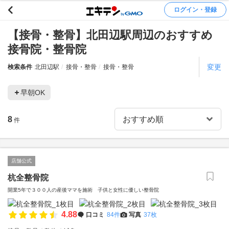
ログイン・登録
【接骨・整骨】北田辺駅周辺のおすすめ
接骨院・整骨院
変更
検索条件
北田辺駅
接骨・整骨
接骨・整骨
早朝OK
8
件
店舗公式
杭全整骨院
開業5年で３００人の産後ママを施術 子供と女性に優しい整骨院
4.88
口コミ
84件
写真
37枚