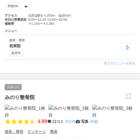
早朝OK
アクセス
北田辺駅から350m （徒歩5分）
本日の営業状況
8:00〜12:00 13:00〜20:00
価格帯
￥1,100〜￥3,300
メニュー
接骨・整骨
初来院
販売中
全てのメニューを見る
店舗公式
みのり整骨院
4.99
口コミ
932件
写真
40枚
接骨・整骨
マッサージ
整体