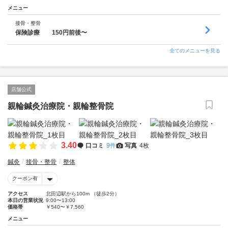
メニュー
接骨・整骨
保険診療 150円前後〜
全てのメニューを見る
店舗公式
親輪鍼灸治療院・親輪整骨院
3.40
口コミ
9件
写真
4枚
鍼灸
接骨・整骨
整体
クーポン有
アクセス
北田辺駅から100m （徒歩2分）
本日の営業状況
9:00〜13:00
価格帯
￥540〜￥7,560
メニュー