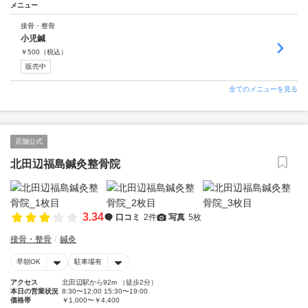
メニュー
接骨・整骨
小児鍼
￥
500
（税込）
販売中
全てのメニューを見る
店舗公式
北田辺福島鍼灸整骨院
3.34
口コミ
2件
写真
5枚
接骨・整骨
鍼灸
早朝OK
駐車場有
アクセス
北田辺駅から92m （徒歩2分）
本日の営業状況
8:30〜12:00 15:30〜19:00
価格帯
￥1,000〜￥4,400