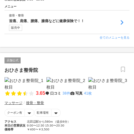
メニュー
接骨・整骨
首痛、肩痛、腰痛、膝痛などに健康保険で！！
販売中
全てのメニューを見る
店舗公式
おひさま整骨院
3.65
口コミ
38件
写真
41枚
マッサージ
接骨・整骨
クーポン有
駐車場有
アクセス
北田辺駅から580m （徒歩8分）
本日の営業状況
9:00〜12:30 15:30〜20:30
価格帯
￥400〜￥3,500