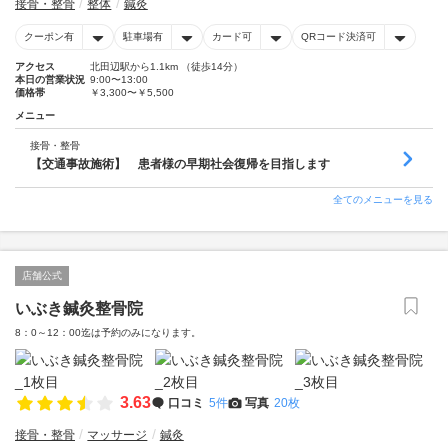
接骨・整骨
整体
鍼灸
クーポン有
駐車場有
カード可
QRコード決済可
アクセス
北田辺駅から1.1km （徒歩14分）
本日の営業状況
9:00〜13:00
価格帯
￥3,300〜￥5,500
メニュー
接骨・整骨
【交通事故施術】 患者様の早期社会復帰を目指します
全てのメニューを見る
店舗公式
いぶき鍼灸整骨院
8：0～12：00迄は予約のみになります。
3.63
口コミ
5件
写真
20枚
接骨・整骨
マッサージ
鍼灸