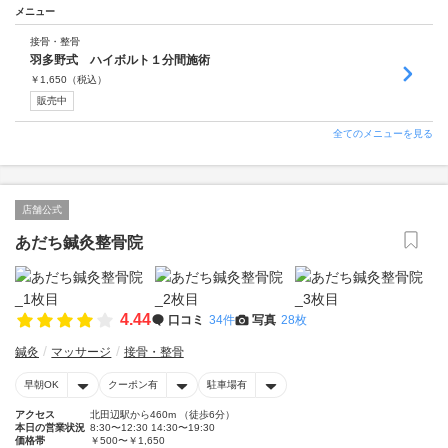
メニュー
接骨・整骨
羽多野式 ハイボルト１分間施術
￥
1,650
（税込）
販売中
全てのメニューを見る
店舗公式
あだち鍼灸整骨院
4.44
口コミ
34件
写真
28枚
鍼灸
マッサージ
接骨・整骨
早朝OK
クーポン有
駐車場有
アクセス
北田辺駅から460m （徒歩6分）
本日の営業状況
8:30〜12:30 14:30〜19:30
価格帯
￥500〜￥1,650