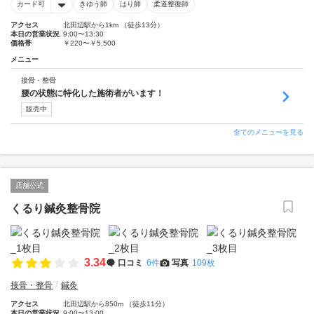
カード可
きゆう師
はり師
柔道整復師
アクセス
北田辺駅から1km （徒歩13分）
本日の営業状況
9:00〜13:30
価格帯
￥220〜￥5,500
メニュー
接骨・整骨
腰の状態に特化した施術者がいます！
販売中
全てのメニューを見る
店舗公式
くるり鍼灸整骨院
3.34
口コミ
6件
写真
109枚
接骨・整骨
鍼灸
アクセス
北田辺駅から850m （徒歩11分）
本日の営業状況
9:00〜13:00