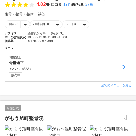
4.02
口コミ
13件
写真
27枚
接骨・整骨
整体
鍼灸
日祝OK
21時以降OK
カード可
アクセス
蒲生駅から1km （徒歩13分）
本日の営業状況
10:00〜13:00 15:00〜18:00
価格帯
￥1,380〜￥4,400
メニュー
骨盤矯正
骨盤矯正
￥
2,760
（税込）
販売中
全てのメニューを見る
店舗公式
がもう旭町整骨院