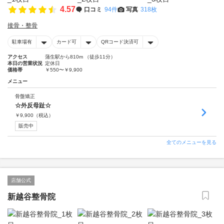
4.57
口コミ
94件
写真
318枚
接骨・整骨
駐車場有
カード可
QRコード決済可
アクセス
蒲生駅から810m （徒歩11分）
本日の営業状況
定休日
価格帯
￥550〜￥9,900
メニュー
骨盤矯正
☆外反母趾☆
￥
9,900
（税込）
販売中
全てのメニューを見る
店舗公式
新越谷整骨院