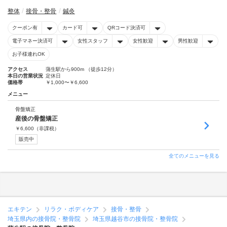
整体
接骨・整骨
鍼灸
クーポン有
カード可
QRコード決済可
電子マネー決済可
女性スタッフ
女性歓迎
男性歓迎
お子様連れOK
アクセス
蒲生駅から900m （徒歩12分）
本日の営業状況
定休日
価格帯
￥1,000〜￥6,600
メニュー
骨盤矯正
産後の骨盤矯正
￥
6,600
（非課税）
販売中
全てのメニューを見る
エキテン
リラク・ボディケア
接骨・整骨
埼玉県内の接骨院・整骨院
埼玉県越谷市の接骨院・整骨院