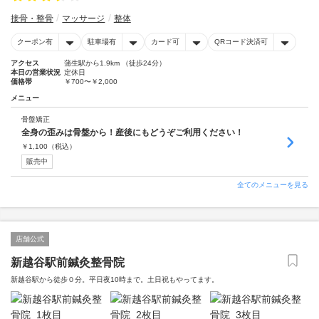
接骨・整骨
マッサージ
整体
クーポン有
駐車場有
カード可
QRコード決済可
アクセス
蒲生駅から1.9km （徒歩24分）
本日の営業状況
定休日
価格帯
￥700〜￥2,000
メニュー
骨盤矯正
全身の歪みは骨盤から！産後にもどうぞご利用ください！
￥
1,100
（税込）
販売中
全てのメニューを見る
店舗公式
新越谷駅前鍼灸整骨院
新越谷駅から徒歩０分。平日夜10時まで。土日祝もやってます。