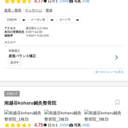
4.77
口コミ
109件
写真
35枚
接骨・整骨
マッサージ
整体
日祝OK
クーポン有
カード可
アクセス
蒲生駅から2.3km
本日の営業状況
9:00〜14:30
価格帯
￥950〜￥20,000
メニュー
骨盤矯正
産後バランス矯正
販売中
全てのメニューを見る
店舗公式
南越谷koharu鍼灸整骨院
4.75
口コミ
105件
写真
44枚