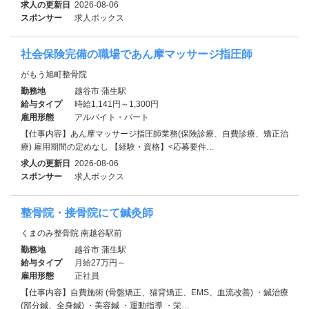
求人の更新日
2026-08-06
スポンサー
求人ボックス
社会保険完備の職場であん摩マッサージ指圧師
がもう旭町整骨院
勤務地
越谷市 蒲生駅
給与タイプ
時給1,141円～1,300円
雇用形態
アルバイト・パート
【仕事内容】あん摩マッサージ指圧師業務(保険診療、自費診療、矯正治
療) 雇用期間の定めなし 【経験・資格】<応募要件…
求人の更新日
2026-08-06
スポンサー
求人ボックス
整骨院・接骨院にて鍼灸師
くまのみ整骨院 南越谷駅前
勤務地
越谷市 蒲生駅
給与タイプ
月給27万円～
雇用形態
正社員
【仕事内容】自費施術 (骨盤矯正、猫背矯正、EMS、血流改善) ・鍼治療
(部分鍼、全身鍼) ・美容鍼 ・運動指導 ・栄…