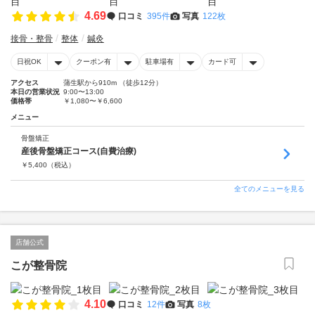
4.69
口コミ
395件
写真
122枚
接骨・整骨
整体
鍼灸
日祝OK
クーポン有
駐車場有
カード可
アクセス
蒲生駅から910m （徒歩12分）
本日の営業状況
9:00〜13:00
価格帯
￥1,080〜￥6,600
メニュー
骨盤矯正
産後骨盤矯正コース(自費治療)
￥
5,400
（税込）
全てのメニューを見る
店舗公式
こが整骨院
4.10
口コミ
12件
写真
8枚