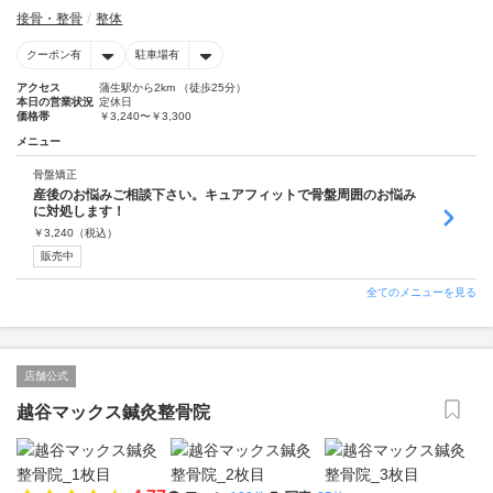
接骨・整骨
整体
クーポン有
駐車場有
アクセス
蒲生駅から2km （徒歩25分）
本日の営業状況
定休日
価格帯
￥3,240〜￥3,300
メニュー
骨盤矯正
産後のお悩みご相談下さい。キュアフィットで骨盤周囲のお悩み
に対処します！
￥
3,240
（税込）
販売中
全てのメニューを見る
店舗公式
越谷マックス鍼灸整骨院