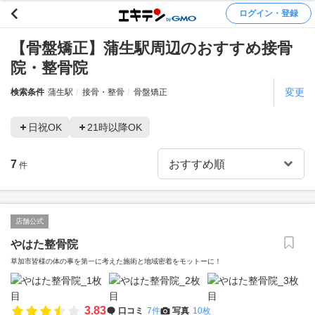
ログイン・登録
【骨盤矯正】蒲生駅周辺のおすすめ接骨
院・整骨院
変更
検索条件
蒲生駅
接骨・整骨
骨盤矯正
日祝OK
21時以降OK
7
件
店舗公式
やはた整骨院
草加市皆様の体の事を第一に考えた施術と地域密着をモットーに！
3.83
口コミ
7件
写真
10枚