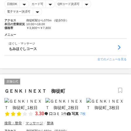
日祝OK
カード可
QRコード決済可
電子マネー決済可
アクセス
御徒町駅から370m （徒歩5分）
本日の営業状況
10:00〜18:00
価格帯
￥3,900〜￥7,800
メニュー
ほぐし・マッサージ
もみほぐしコース
全てのメニューを見る
店舗公式
ＧＥＮＫＩＮＥＸＴ 御徒町
3.30
口コミ
1件
写真
7枚
接骨・整骨
マッサージ
整体
アクセス
御徒町駅から660m （徒歩9分）