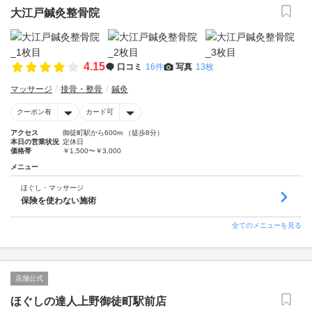
大江戸鍼灸整骨院
4.15
口コミ
16件
写真
13枚
マッサージ
接骨・整骨
鍼灸
クーポン有
カード可
アクセス
御徒町駅から600m （徒歩8分）
本日の営業状況
定休日
価格帯
￥1,500〜￥3,000
メニュー
ほぐし・マッサージ
保険を使わない施術
全てのメニューを見る
店舗公式
ほぐしの達人上野御徒町駅前店