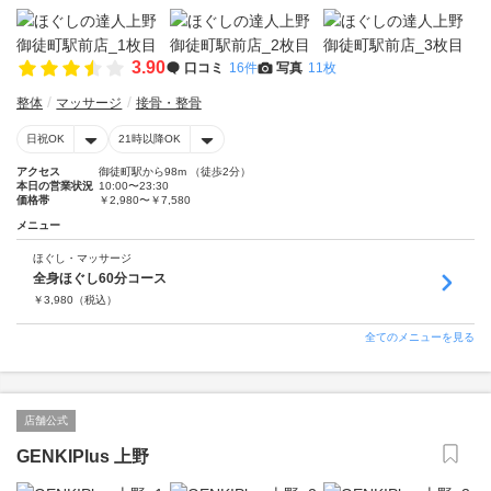
3.90
口コミ
16件
写真
11枚
整体
マッサージ
接骨・整骨
日祝OK
21時以降OK
アクセス
御徒町駅から98m （徒歩2分）
本日の営業状況
10:00〜23:30
価格帯
￥2,980〜￥7,580
メニュー
ほぐし・マッサージ
全身ほぐし60分コース
￥
3,980
（税込）
全てのメニューを見る
店舗公式
GENKIPlus 上野