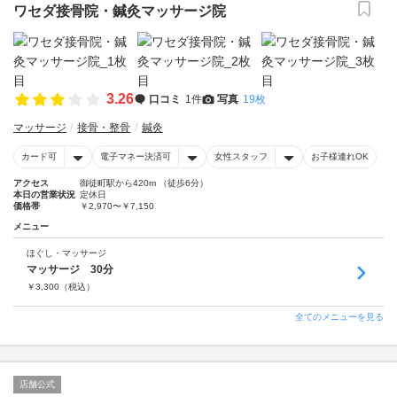
ワセダ接骨院・鍼灸マッサージ院
3.26
口コミ
1件
写真
19枚
マッサージ
接骨・整骨
鍼灸
カード可
電子マネー決済可
女性スタッフ
お子様連れOK
アクセス
御徒町駅から420m （徒歩6分）
本日の営業状況
定休日
価格帯
￥2,970〜￥7,150
メニュー
ほぐし・マッサージ
マッサージ 30分
￥
3,300
（税込）
全てのメニューを見る
店舗公式