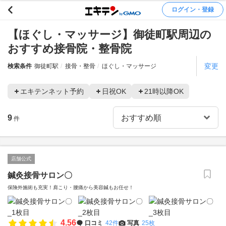
ログイン・登録
【ほぐし・マッサージ】御徒町駅周辺の
おすすめ接骨院・整骨院
変更
検索条件
御徒町駅
接骨・整骨
ほぐし・マッサージ
エキテンネット予約
日祝OK
21時以降OK
9
件
店舗公式
鍼灸接骨サロン〇
保険外施術も充実！肩こり・腰痛から美容鍼もお任せ！
4.56
口コミ
42件
写真
25枚