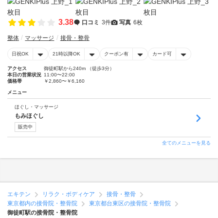
3.38
口コミ
3件
写真
6枚
整体
マッサージ
接骨・整骨
日祝OK
21時以降OK
クーポン有
カード可
アクセス
御徒町駅から240m （徒歩3分）
本日の営業状況
11:00〜22:00
価格帯
￥2,860〜￥6,160
メニュー
ほぐし・マッサージ
もみほぐし
販売中
全てのメニューを見る
エキテン
リラク・ボディケア
接骨・整骨
東京都内の接骨院・整骨院
東京都台東区の接骨院・整骨院
御徒町駅の接骨院・整骨院