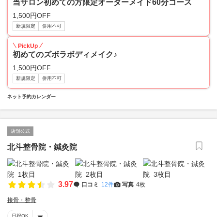
当サロン初めての方限定オーダーメイド60分コース
1,500円OFF
新規限定
併用不可
PickUp
初めてのズボラボディメイク♪
1,500円OFF
新規限定
併用不可
ネット予約カレンダー
店舗公式
北斗整骨院・鍼灸院
3.97
口コミ
12件
写真
4枚
接骨・整骨
日祝OK