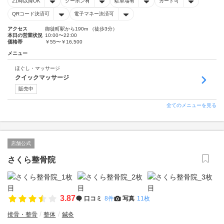
21時以降OK
クーポン有
駐車場有
カード可
QRコード決済可
電子マネー決済可
アクセス
御徒町駅から190m （徒歩3分）
本日の営業状況
10:00〜22:00
価格帯
￥55〜￥16,500
メニュー
ほぐし・マッサージ
クイックマッサージ
販売中
全てのメニューを見る
店舗公式
さくら整骨院
3.87
口コミ
8件
写真
11枚
接骨・整骨
整体
鍼灸