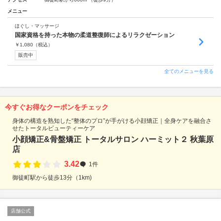
メニュー
ほぐし・マッサージ
国家資格を持った本物の柔道整復師によるリラクゼーション
￥
1,080
（税込）
販売中
全てのメニューを見る
今すぐお得なクーポンをチェック
身体の構造を熟知した“整体のプロ”が手がける小顔矯正｜全身ケアを融合さ
せたトータルビューティーケア
小顔矯正&骨盤矯正 トータルサロン ハーミット２ 秋葉原
店
3.42
1件
御徒町駅から徒歩13分（1km)
店舗公式