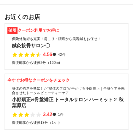
お近くのお店
値引
クーポン利用でお得に
保険外施術も充実！肩こり・腰痛から美容鍼もお任せ！
鍼灸接骨サロン〇
4.56
42件
御徒町駅から徒歩2分（160m)
今すぐお得なクーポンをチェック
身体の構造を熟知した“整体のプロ”が手がける小顔矯正｜全身ケアを融
合させたトータルビューティーケア
小顔矯正&骨盤矯正 トータルサロン ハーミット２ 秋
葉原店
3.42
1件
御徒町駅から徒歩13分（1km)