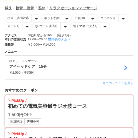
鍼灸
接骨・整骨
整体
リラクゼーションマッサージ
出張・訪問対応
ネット予約
日祝OK
クーポン有
カード可
QRコード決済可
電子マネー決済可
アクセス
御徒町駅から160m （徒歩2分）
本日の営業状況
12:00〜20:00
予約空きあり
価格帯
￥2,000〜￥14,500
メニュー
ほぐし・マッサージ
アイヘッドケア 15分
￥
2,500
（非課税）
全てのメニューを見る
おすすめのクーポン
PickUp
初めての電気美容鍼ラジオ波コース
1,500円OFF
新規限定
併用不可
PickUp