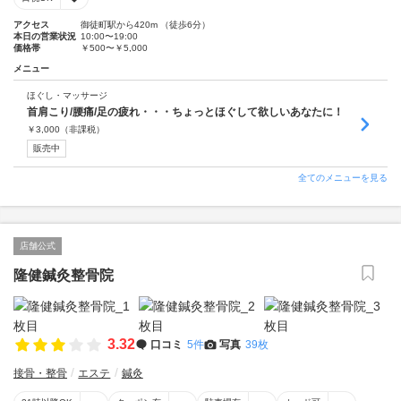
アクセス
御徒町駅から420m （徒歩6分）
本日の営業状況
10:00〜19:00
価格帯
￥500〜￥5,000
メニュー
ほぐし・マッサージ
首肩こり/腰痛/足の疲れ・・・ちょっとほぐして欲しいあなたに！
￥
3,000
（非課税）
販売中
全てのメニューを見る
店舗公式
隆健鍼灸整骨院
3.32
口コミ
5件
写真
39枚
接骨・整骨
エステ
鍼灸