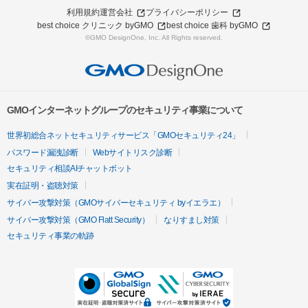
利用規約
運営会社
プライバシーポリシー
best choice クリニック byGMO
best choice 歯科 byGMO
©GMO DesignOne, Inc. All Rights reserved.
GMOインターネットグループのセキュリティ事業について
世界初総合ネットセキュリティサービス「GMOセキュリティ24」
パスワード漏洩診断
Webサイトリスク診断
セキュリティ相談AIチャットボット
実在証明・盗聴対策
サイバー攻撃対策（GMOサイバーセキュリティ byイエラエ）
サイバー攻撃対策（GMO Flatt Security）
なりすまし対策
セキュリティ事業の軌跡