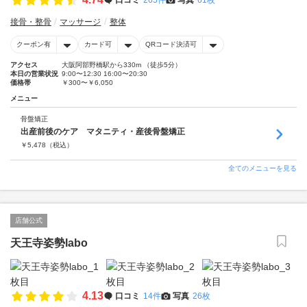
接骨・整骨
マッサージ
整体
クーポン有
カード可
QRコード決済可
アクセス
大阪阿部野橋駅から330m （徒歩5分）
本日の営業状況
9:00〜12:30 16:00〜20:30
価格帯
￥300〜￥6,050
メニュー
骨盤矯正
出産前後のケア マタニティ・産後骨盤矯正
￥
5,478
（税込）
全てのメニューを見る
店舗公式
天王寺姿勢labo
4.13
口コミ
14件
写真
26枚