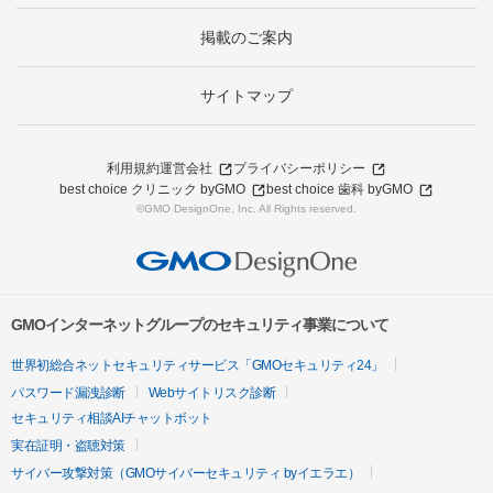
掲載のご案内
サイトマップ
利用規約
運営会社
プライバシーポリシー
best choice クリニック byGMO
best choice 歯科 byGMO
©GMO DesignOne, Inc. All Rights reserved.
GMOインターネットグループのセキュリティ事業について
世界初総合ネットセキュリティサービス「GMOセキュリティ24」
パスワード漏洩診断
Webサイトリスク診断
セキュリティ相談AIチャットボット
実在証明・盗聴対策
サイバー攻撃対策（GMOサイバーセキュリティ byイエラエ）