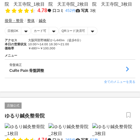
4.78
口コミ
452件
写真
3枚
接骨・整骨
整体
鍼灸
日祝OK
カード可
QRコード決済可
アクセス
大阪阿部野橋駅から440m （徒歩6分）
本日の営業状況
10:00〜14:00 16:30〜21:00
価格帯
￥480〜￥100,000
メニュー
骨盤矯正
CuRe Pain 骨盤調整
全てのメニューを見る
店舗公式
ゆるり鍼灸整骨院
4.74
口コミ
265件
写真
61枚