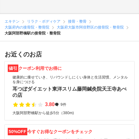
エキテン
リラク・ボディケア
接骨・整骨
大阪府内の接骨院・整骨院
大阪府大阪市阿倍野区の接骨院・整骨院
大阪阿部野橋駅の接骨院・整骨院
お近くのお店
値引
クーポン利用でお得に
健康的に痩せていき、リバウンドしにくい身体と生活習慣、メンタル
を身につける
耳つぼダイエット東洋スリム藤岡鍼灸院天王寺あべ
の店
3.80
9件
大阪阿部野橋駅から徒歩5分（380m)
50%OFF
今すぐお得なクーポンをチェック