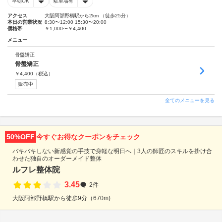
早朝OK
駐車場有
アクセス
大阪阿部野橋駅から2km （徒歩25分）
本日の営業状況
8:30〜12:00 15:30〜20:00
価格帯
￥1,000〜￥4,400
メニュー
骨盤矯正
骨盤矯正
￥
4,400
（税込）
販売中
全てのメニューを見る
50%OFF
今すぐお得なクーポンをチェック
バキバキしない新感覚の手技で身軽な明日へ｜3人の師匠のスキルを掛け合
わせた独自のオーダーメイド整体
ルフレ整体院
3.45
2件
大阪阿部野橋駅から徒歩9分（670m)