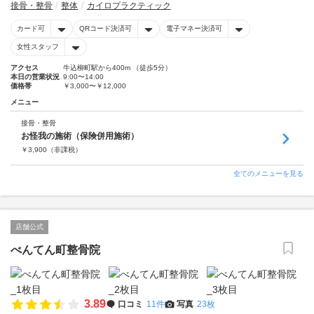
接骨・整骨
整体
カイロプラクティック
カード可
QRコード決済可
電子マネー決済可
女性スタッフ
アクセス
牛込柳町駅から400m （徒歩5分）
本日の営業状況
9:00〜14:00
価格帯
￥3,000〜￥12,000
メニュー
接骨・整骨
お怪我の施術（保険併用施術）
￥
3,900
（非課税）
全てのメニューを見る
店舗公式
べんてん町整骨院
3.89
口コミ
11件
写真
23枚