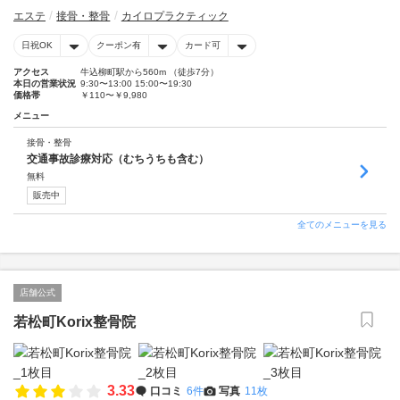
エステ
接骨・整骨
カイロプラクティック
日祝OK
クーポン有
カード可
アクセス
牛込柳町駅から560m （徒歩7分）
本日の営業状況
9:30〜13:00 15:00〜19:30
価格帯
￥110〜￥9,980
メニュー
接骨・整骨
交通事故診療対応（むちうちも含む）
無料
販売中
全てのメニューを見る
店舗公式
若松町Korix整骨院
3.33
口コミ
6件
写真
11枚