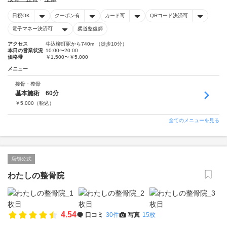
日祝OK
クーポン有
カード可
QRコード決済可
電子マネー決済可
柔道整復師
アクセス
牛込柳町駅から740m （徒歩10分）
本日の営業状況
10:00〜20:00
価格帯
￥1,500〜￥5,000
メニュー
接骨・整骨
基本施術 60分
￥
5,000
（税込）
全てのメニューを見る
店舗公式
わたしの整骨院
4.54
口コミ
30件
写真
15枚