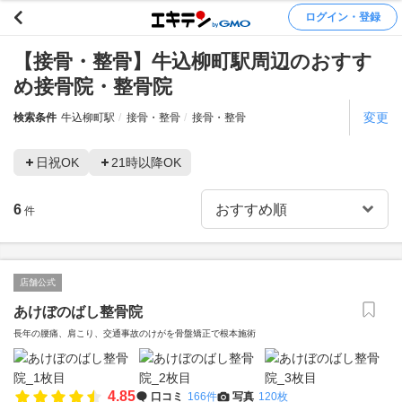
ログイン・登録
【接骨・整骨】牛込柳町駅周辺のおすす
め接骨院・整骨院
変更
検索条件
牛込柳町駅
接骨・整骨
接骨・整骨
日祝OK
21時以降OK
6
件
店舗公式
あけぼのばし整骨院
長年の腰痛、肩こり、交通事故のけがを骨盤矯正で根本施術
4.85
口コミ
166件
写真
120枚