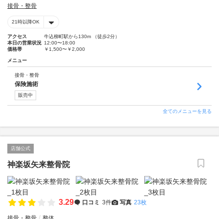
接骨・整骨
21時以降OK
アクセス
牛込柳町駅から130m （徒歩2分）
本日の営業状況
12:00〜18:00
価格帯
￥1,500〜￥2,000
メニュー
接骨・整骨
保険施術
販売中
全てのメニューを見る
店舗公式
神楽坂矢来整骨院
3.29
口コミ
3件
写真
23枚
接骨・整骨
整体