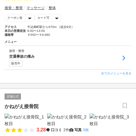
接骨・整骨
マッサージ
整体
クーポン有
カード可
アクセス
牛込柳町駅から670m （徒歩9分）
本日の営業状況
9:00〜13:00
価格帯
￥550〜￥9,680
メニュー
接骨・整骨
交通事故の痛み
販売中
全てのメニューを見る
店舗公式
かねがえ接骨院
3.28
口コミ
2件
写真
9枚