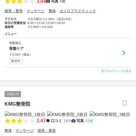
3.04
写真
5枚
接骨・整骨
マッサージ
整体
カイロプラクティック
アクセス
今出川駅から1.2km （徒歩16分）
本日の営業状況
9:00〜13:00 15:00〜19:00
価格帯
￥3,500〜￥8,000
メニュー
骨盤矯正
骨盤ケア
￥
3,500
（税込）
販売中
全てのメニューを見る
店舗公式
KMG整骨院
3.47
口コミ
18件
写真
15枚
整体
マッサージ
接骨・整骨