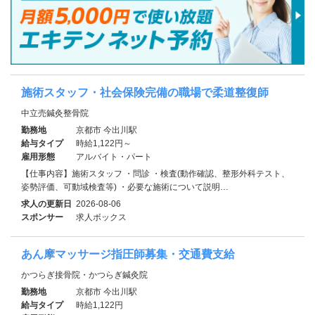
施術スタッフ・社会保険完備の職場で柔道整復師
中立売鍼灸整骨院
勤務地
京都市 今出川駅
給与タイプ
時給1,122円～
雇用形態
アルバイト・パート
【仕事内容】施術スタッフ ・問診 ・検査(動作確認、整形外科テスト、
姿勢評価、可動域検査等) ・必要な施術について説明…
求人の更新日
2026-08-06
スポンサー
求人ボックス
あん摩マッサージ指圧師募集・交通費支給
かつらぎ接骨院・かつらぎ鍼灸院
勤務地
京都市 今出川駅
給与タイプ
時給1,122円