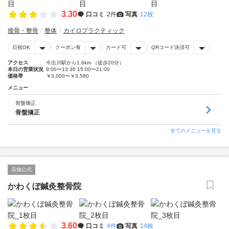
3.30
口コミ
2件
写真
12枚
接骨・整骨
整体
カイロプラクティック
日祝OK
クーポン有
カード可
QRコード決済可
アクセス
今出川駅から1.6km （徒歩20分）
本日の営業状況
9:00〜13:30 15:00〜21:00
価格帯
￥3,000〜￥3,580
メニュー
骨盤矯正
骨盤矯正
全てのメニューを見る
店舗公式
かわくぼ鍼灸整骨院
3.60
口コミ
4件
写真
14枚