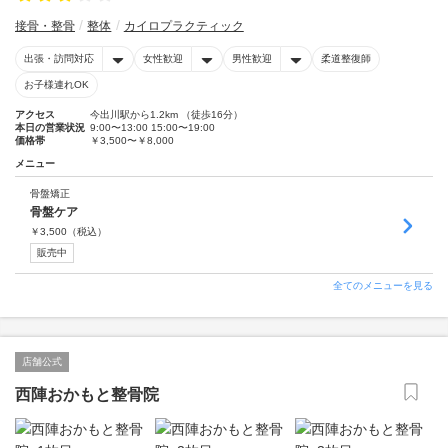
接骨・整骨
整体
カイロプラクティック
出張・訪問対応
女性歓迎
男性歓迎
柔道整復師
お子様連れOK
アクセス
今出川駅から1.2km （徒歩16分）
本日の営業状況
9:00〜13:00 15:00〜19:00
価格帯
￥3,500〜￥8,000
メニュー
骨盤矯正
骨盤ケア
￥
3,500
（税込）
販売中
全てのメニューを見る
店舗公式
西陣おかもと整骨院