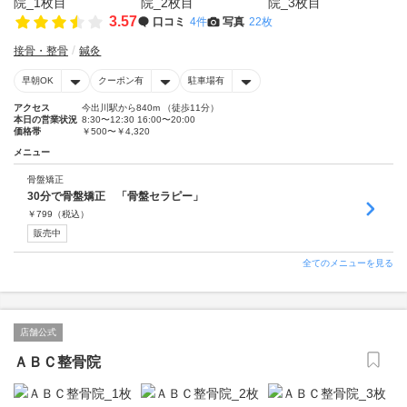
3.57
口コミ
4件
写真
22枚
接骨・整骨
鍼灸
早朝OK
クーポン有
駐車場有
アクセス
今出川駅から840m （徒歩11分）
本日の営業状況
8:30〜12:30 16:00〜20:00
価格帯
￥500〜￥4,320
メニュー
骨盤矯正
30分で骨盤矯正 「骨盤セラピー」
￥
799
（税込）
販売中
全てのメニューを見る
店舗公式
ＡＢＣ整骨院