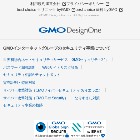
利用規約
運営会社
プライバシーポリシー
best choice クリニック byGMO
best choice 歯科 byGMO
©GMO DesignOne, Inc. All Rights reserved.
GMOインターネットグループのセキュリティ事業について
世界初総合ネットセキュリティサービス「GMOセキュリティ24」
パスワード漏洩診断
Webサイトリスク診断
セキュリティ相談AIチャットボット
実在証明・盗聴対策
サイバー攻撃対策（GMOサイバーセキュリティ byイエラエ）
サイバー攻撃対策（GMO Flatt Security）
なりすまし対策
セキュリティ事業の軌跡