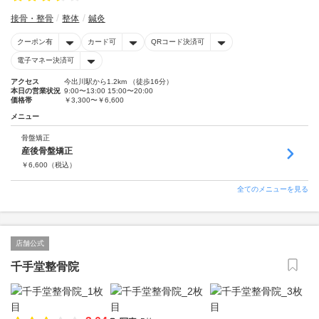
接骨・整骨
整体
鍼灸
クーポン有
カード可
QRコード決済可
電子マネー決済可
アクセス
今出川駅から1.2km （徒歩16分）
本日の営業状況
9:00〜13:00 15:00〜20:00
価格帯
￥3,300〜￥6,600
メニュー
骨盤矯正
産後骨盤矯正
￥
6,600
（税込）
全てのメニューを見る
店舗公式
千手堂整骨院