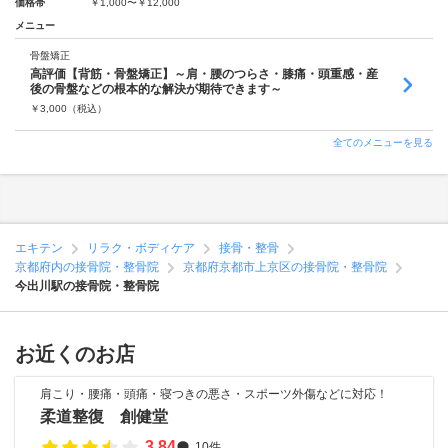
価格帯
￥1,000〜￥12,000
メニュー
骨盤矯正
高評価【背筋・骨盤矯正】～肩・腰のつらさ・膝痛・頭重感・産
後の骨盤などの根本的な解決が期待できます～
￥
3,000
（税込）
全てのメニューを見る
エキテン
リラク・ボディケア
接骨・整骨
京都府内の接骨院・整骨院
京都府京都市上京区の接骨院・整骨院
今出川駅の接骨院・整骨院
お近くのお店
肩こり・腰痛・頭痛・寝つきの悪さ・スポーツ外傷などに対応！
柔道整復 創健堂
3.84
10件