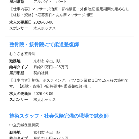
雇用形態
アルバイト・パート
【仕事内容】マッサージ治療・脊椎矯正・外傷治療 雇用期間の定めなし
【経験・資格】<応募要件> あん摩マッサージ指圧…
求人の更新日
2026-08-06
スポンサー
求人ボックス
整骨院・接骨院にて柔道整復師
むらさき整骨院
勤務地
京都市 今出川駅
給与タイプ
月給21万円～35万円
雇用形態
契約社員
【仕事内容】施術、ポスティング、パソコン業務 1日で15人程の施術で
す。 【経験・資格】<応募要件> 柔道整復師 研…
求人の更新日
2026-08-06
スポンサー
求人ボックス
施術スタッフ・社会保険完備の職場で鍼灸師
中立売鍼灸整骨院
勤務地
京都市 今出川駅
給与タイプ
月給21万円～27万円