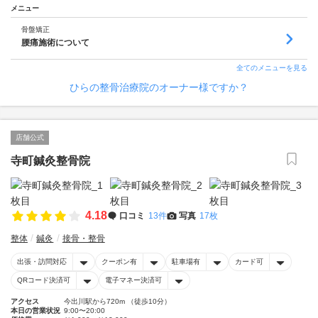
メニュー
骨盤矯正
腰痛施術について
全てのメニューを見る
ひらの整骨治療院のオーナー様ですか？
店舗公式
寺町鍼灸整骨院
4.18
口コミ
13件
写真
17枚
整体
鍼灸
接骨・整骨
出張・訪問対応
クーポン有
駐車場有
カード可
QRコード決済可
電子マネー決済可
アクセス
今出川駅から720m （徒歩10分）
本日の営業状況
9:00〜20:00