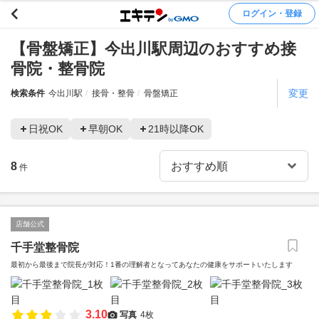
ログイン・登録
【骨盤矯正】今出川駅周辺のおすすめ接
骨院・整骨院
変更
検索条件
今出川駅
接骨・整骨
骨盤矯正
日祝OK
早朝OK
21時以降OK
8
件
店舗公式
千手堂整骨院
最初から最後まで院長が対応！1番の理解者となってあなたの健康をサポートいたします
3.10
写真
4枚