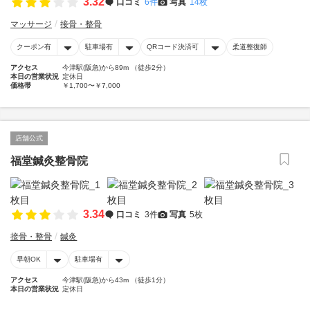
3.32
口コミ
6件
写真
14枚
マッサージ
接骨・整骨
クーポン有
駐車場有
QRコード決済可
柔道整復師
アクセス
今津駅(阪急)から89m （徒歩2分）
本日の営業状況
定休日
価格帯
￥1,700〜￥7,000
店舗公式
福堂鍼灸整骨院
3.34
口コミ
3件
写真
5枚
接骨・整骨
鍼灸
早朝OK
駐車場有
アクセス
今津駅(阪急)から43m （徒歩1分）
本日の営業状況
定休日