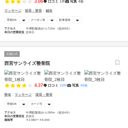
3.06
口コミ
1件
写真
4枚
マッサージ
接骨・整骨
鍼灸
早朝OK
クーポン有
駐車場有
アクセス
今津駅(阪急)から710m （徒歩9分）
本日の営業状況
定休日
店舗公式
西宮サンライズ整骨院
4.37
口コミ
28件
写真
46枚
整体
マッサージ
接骨・整骨
早朝OK
カード可
アクセス
今津駅(阪急)から260m （徒歩4分）
本日の営業状況
定休日
価格帯
￥2,980〜￥6,000