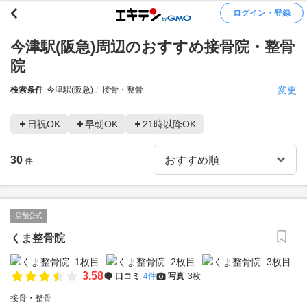
ログイン・登録
今津駅(阪急)周辺のおすすめ接骨院・整骨
院
変更
検索条件
今津駅(阪急)
接骨・整骨
日祝OK
早朝OK
21時以降OK
30
件
店舗公式
くま整骨院
3.58
口コミ
4件
写真
3枚
接骨・整骨