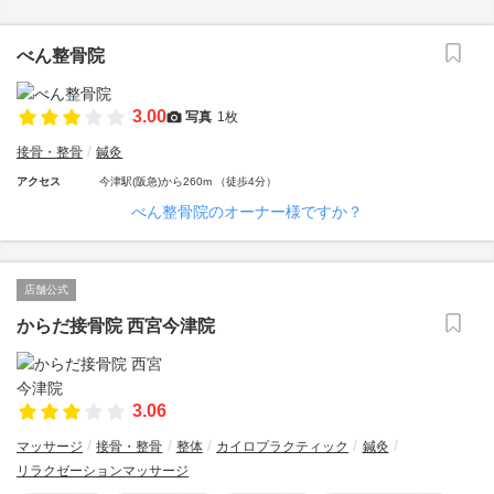
べん整骨院
3.00
写真
1枚
接骨・整骨
鍼灸
アクセス
今津駅(阪急)から260m （徒歩4分）
べん整骨院のオーナー様ですか？
店舗公式
からだ接骨院 西宮今津院
3.06
マッサージ
接骨・整骨
整体
カイロプラクティック
鍼灸
リラクゼーションマッサージ