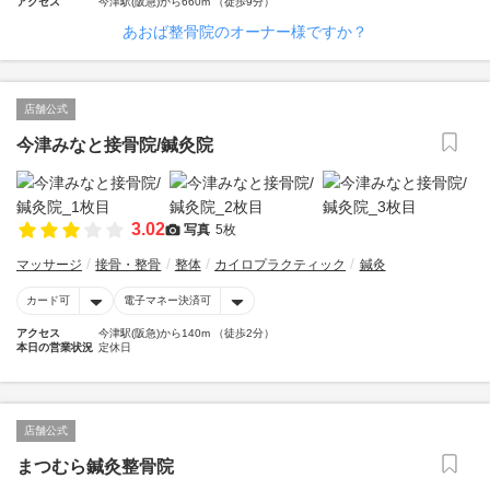
アクセス
今津駅(阪急)から660m （徒歩9分）
あおば整骨院のオーナー様ですか？
店舗公式
今津みなと接骨院/鍼灸院
3.02
写真
5枚
マッサージ
接骨・整骨
整体
カイロプラクティック
鍼灸
カード可
電子マネー決済可
アクセス
今津駅(阪急)から140m （徒歩2分）
本日の営業状況
定休日
店舗公式
まつむら鍼灸整骨院