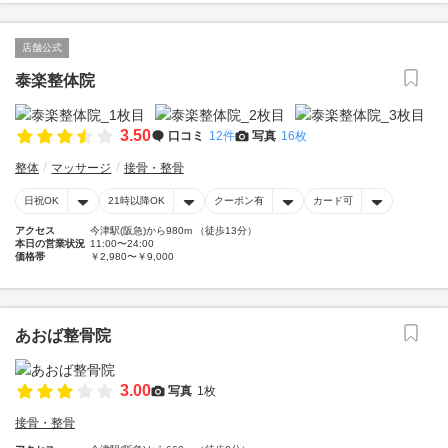
店舗公式
泰楽整体院
3.50
口コミ
12件
写真
16枚
整体
マッサージ
接骨・整骨
日祝OK
21時以降OK
クーポン有
カード可
アクセス
今津駅(阪急)から980m （徒歩13分）
本日の営業状況
11:00〜24:00
価格帯
￥2,980〜￥9,000
あおば整骨院
3.00
写真
1枚
接骨・整骨