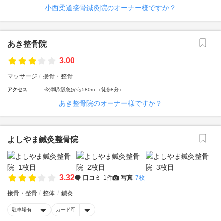
小西柔道接骨鍼灸院のオーナー様ですか？
あき整骨院
3.00
マッサージ
接骨・整骨
アクセス
今津駅(阪急)から580m （徒歩8分）
あき整骨院のオーナー様ですか？
よしやま鍼灸整骨院
3.32
口コミ
1件
写真
7枚
接骨・整骨
整体
鍼灸
駐車場有
カード可