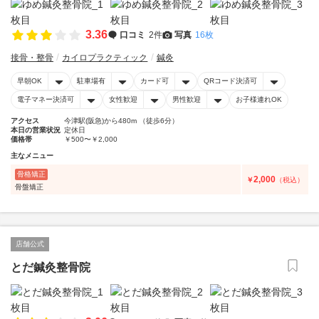
3.36
口コミ
2件
写真
16枚
接骨・整骨
カイロプラクティック
鍼灸
早朝OK
駐車場有
カード可
QRコード決済可
電子マネー決済可
女性歓迎
男性歓迎
お子様連れOK
アクセス
今津駅(阪急)から480m （徒歩6分）
本日の営業状況
定休日
価格帯
￥500〜￥2,000
主なメニュー
骨格矯正
2,000
￥
（税込）
骨盤矯正
店舗公式
とだ鍼灸整骨院