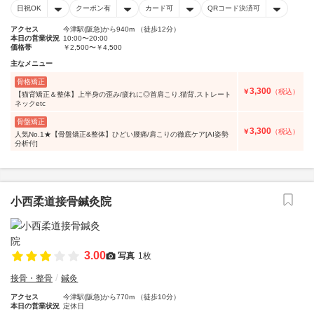
日祝OK
クーポン有
カード可
QRコード決済可
アクセス
今津駅(阪急)から940m （徒歩12分）
本日の営業状況
10:00〜20:00
価格帯
￥2,500〜￥4,500
主なメニュー
骨格矯正
3,300
￥
（税込）
【猫背矯正＆整体】上半身の歪み/疲れに◎首肩こり,猫背,ストレート
ネックetc
骨盤矯正
3,300
￥
（税込）
人気No.1★【骨盤矯正&整体】ひどい腰痛/肩こりの徹底ケア[AI姿勢
分析付]
小西柔道接骨鍼灸院
3.00
写真
1枚
接骨・整骨
鍼灸
アクセス
今津駅(阪急)から770m （徒歩10分）
本日の営業状況
定休日