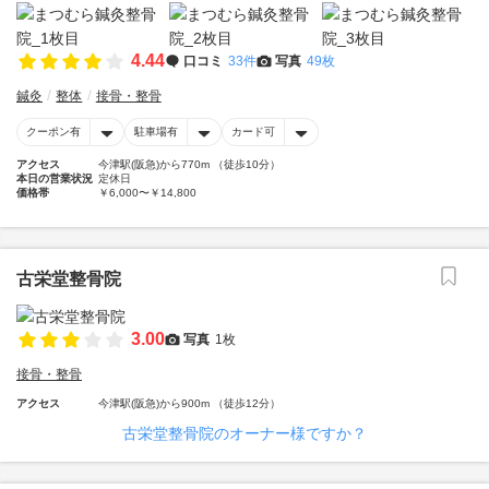
4.44
口コミ
33件
写真
49枚
鍼灸
整体
接骨・整骨
クーポン有
駐車場有
カード可
アクセス
今津駅(阪急)から770m （徒歩10分）
本日の営業状況
定休日
価格帯
￥6,000〜￥14,800
古栄堂整骨院
3.00
写真
1枚
接骨・整骨
アクセス
今津駅(阪急)から900m （徒歩12分）
古栄堂整骨院のオーナー様ですか？