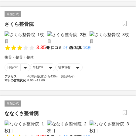
店舗公式
さくら整骨院
3.35
口コミ
5件
写真
10枚
接骨・整骨
整体
日祝OK
早朝OK
駐車場有
アクセス
今津駅(阪急)から430m （徒歩6分）
本日の営業状況
8:00〜12:00
店舗公式
ななくさ整骨院