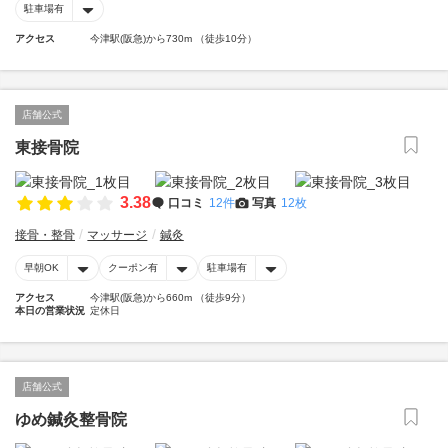
駐車場有
アクセス
今津駅(阪急)から730m （徒歩10分）
店舗公式
東接骨院
3.38
口コミ
12件
写真
12枚
接骨・整骨
マッサージ
鍼灸
早朝OK
クーポン有
駐車場有
アクセス
今津駅(阪急)から660m （徒歩9分）
本日の営業状況
定休日
店舗公式
ゆめ鍼灸整骨院