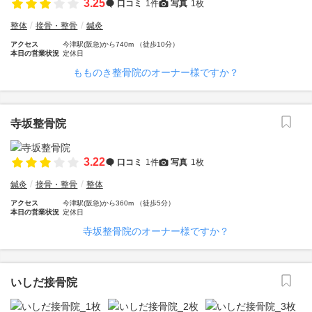
3.25
口コミ
1件
写真
1枚
整体
接骨・整骨
鍼灸
アクセス
今津駅(阪急)から740m （徒歩10分）
本日の営業状況
定休日
もものき整骨院のオーナー様ですか？
寺坂整骨院
3.22
口コミ
1件
写真
1枚
鍼灸
接骨・整骨
整体
アクセス
今津駅(阪急)から360m （徒歩5分）
本日の営業状況
定休日
寺坂整骨院のオーナー様ですか？
いしだ接骨院