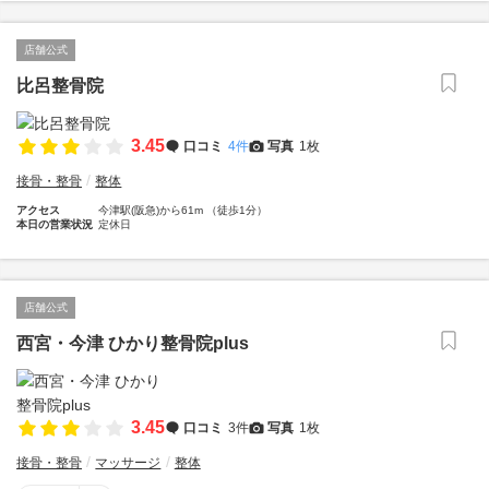
店舗公式
比呂整骨院
3.45
口コミ
4件
写真
1枚
接骨・整骨
整体
アクセス
今津駅(阪急)から61m （徒歩1分）
本日の営業状況
定休日
店舗公式
西宮・今津 ひかり整骨院plus
3.45
口コミ
3件
写真
1枚
接骨・整骨
マッサージ
整体