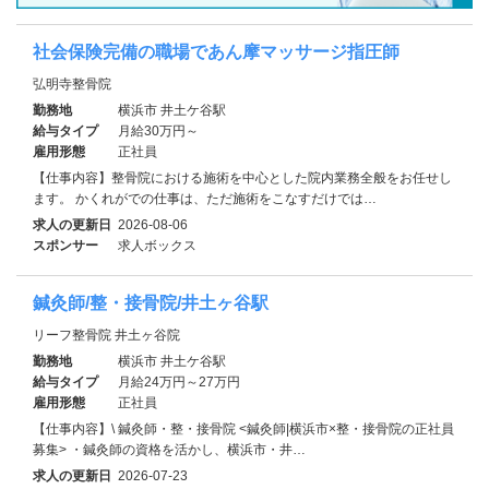
社会保険完備の職場であん摩マッサージ指圧師
弘明寺整骨院
勤務地
横浜市 井土ケ谷駅
給与タイプ
月給30万円～
雇用形態
正社員
【仕事内容】整骨院における施術を中心とした院内業務全般をお任せし
ます。 かくれがでの仕事は、ただ施術をこなすだけでは…
求人の更新日
2026-08-06
スポンサー
求人ボックス
鍼灸師/整・接骨院/井土ヶ谷駅
リーフ整骨院 井土ヶ谷院
勤務地
横浜市 井土ケ谷駅
給与タイプ
月給24万円～27万円
雇用形態
正社員
【仕事内容】\ 鍼灸師・整・接骨院 <鍼灸師|横浜市×整・接骨院の正社員
募集> ・鍼灸師の資格を活かし、横浜市・井…
求人の更新日
2026-07-23