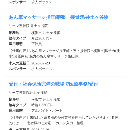
スポンサー
求人ボックス
あん摩マッサージ指圧師/整・接骨院/井土ヶ谷駅
リーフ整骨院 井土ヶ谷院
勤務地
横浜市 井土ケ谷駅
給与タイプ
月給26万円～
雇用形態
正社員
【仕事内容】\ あん摩マッサージ指圧師・整・接骨院 <横浜市|駅チカ(徒
歩5分圏内)が魅力のあん摩マッサージ指圧師…
求人の更新日
2026-07-23
スポンサー
求人ボックス
受付・社会保険完備の職場で医療事務/受付
リーフ整骨院井土ヶ谷院
勤務地
横浜市 井土ケ谷駅
給与タイプ
時給1,230円～
雇用形態
アルバイト・パート
【仕事内容】来院した患者様の受付業務を担当していただきます! 具体
的には… ・患者様のご対応 ・カルテ入力、整理 ・…
求人の更新日
2026-08-06