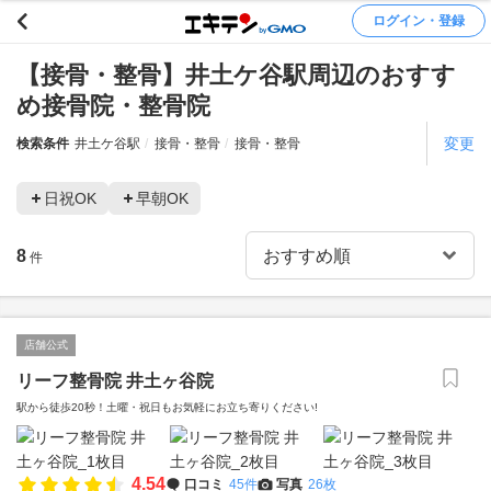
ログイン・登録
【接骨・整骨】井土ケ谷駅周辺のおすす
め接骨院・整骨院
変更
検索条件
井土ケ谷駅
接骨・整骨
接骨・整骨
日祝OK
早朝OK
8
件
店舗公式
リーフ整骨院 井土ヶ谷院
駅から徒歩20秒！土曜・祝日もお気軽にお立ち寄りください!
4.54
口コミ
45件
写真
26枚