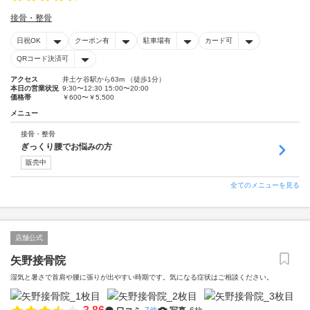
接骨・整骨
日祝OK
クーポン有
駐車場有
カード可
QRコード決済可
アクセス
井土ケ谷駅から63m （徒歩1分）
本日の営業状況
9:30〜12:30 15:00〜20:00
価格帯
￥600〜￥5,500
メニュー
接骨・整骨
ぎっくり腰でお悩みの方
販売中
全てのメニューを見る
店舗公式
矢野接骨院
湿気と暑さで首肩や腰に張りが出やすい時期です。気になる症状はご相談ください。