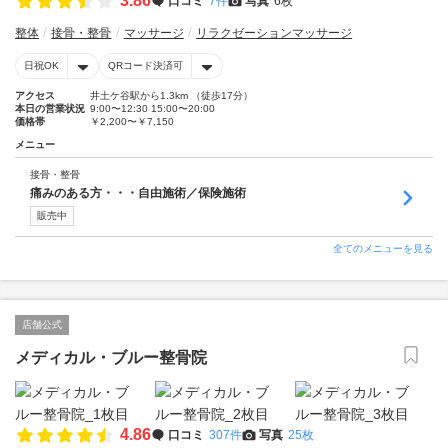
3.86
口コミ
7件
写真
6枚
整体
接骨・整骨
マッサージ
リラクゼーションマッサージ
日祝OK
QRコード決済可
アクセス
井土ケ谷駅から1.3km （徒歩17分）
本日の営業状況
9:00〜12:30 15:00〜20:00
価格帯
￥2,200〜￥7,150
メニュー
接骨・整骨
痛みのある方・・・自由施術／保険施術
販売中
全てのメニューを見る
店舗公式
メディカル・ブルー整骨院
4.86
口コミ
307件
写真
25枚