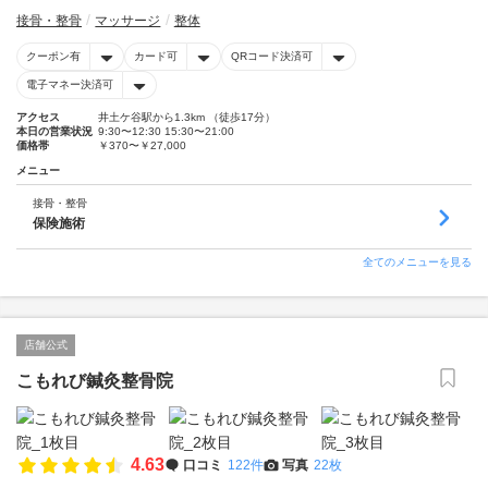
接骨・整骨
マッサージ
整体
クーポン有
カード可
QRコード決済可
電子マネー決済可
アクセス
井土ケ谷駅から1.3km （徒歩17分）
本日の営業状況
9:30〜12:30 15:30〜21:00
価格帯
￥370〜￥27,000
メニュー
接骨・整骨
保険施術
全てのメニューを見る
店舗公式
こもれび鍼灸整骨院
4.63
口コミ
122件
写真
22枚