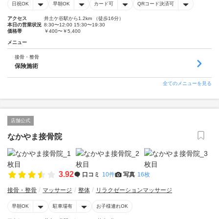
日祝OK
早朝OK
カード可
QRコード決済可
アクセス
井土ケ谷駅から1.2km （徒歩16分）
本日の営業状況
8:30〜12:00 15:30〜19:30
価格帯
￥400〜￥5,400
メニュー
接骨・整骨
保険施術
全てのメニューを見る
店舗公式
なかやま接骨院
3.92
口コミ
10件
写真
16枚
接骨・整骨
マッサージ
整体
リラクゼーションマッサージ
早朝OK
駐車場有
お子様連れOK