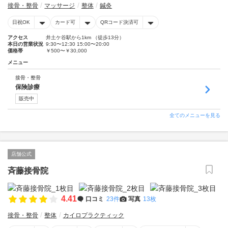
接骨・整骨
マッサージ
整体
鍼灸
日祝OK
カード可
QRコード決済可
アクセス
井土ケ谷駅から1km （徒歩13分）
本日の営業状況
9:30〜12:30 15:00〜20:00
価格帯
￥500〜￥30,000
メニュー
接骨・整骨
保険診療
販売中
全てのメニューを見る
店舗公式
斉藤接骨院
4.41
口コミ
23件
写真
13枚
接骨・整骨
整体
カイロプラクティック