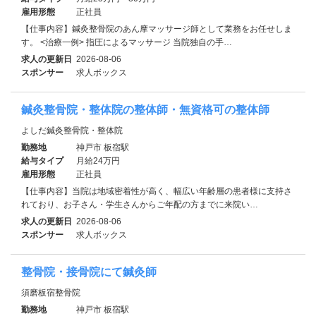
雇用形態
正社員
【仕事内容】鍼灸整骨院のあん摩マッサージ師として業務をお任せしま
す。 <治療一例> 指圧によるマッサージ 当院独自の手…
求人の更新日
2026-08-06
スポンサー
求人ボックス
鍼灸整骨院・整体院の整体師・無資格可の整体師
よしだ鍼灸整骨院・整体院
勤務地
神戸市 板宿駅
給与タイプ
月給24万円
雇用形態
正社員
【仕事内容】当院は地域密着性が高く、幅広い年齢層の患者様に支持さ
れており、お子さん・学生さんからご年配の方までに来院い…
求人の更新日
2026-08-06
スポンサー
求人ボックス
整骨院・接骨院にて鍼灸師
須磨板宿整骨院
勤務地
神戸市 板宿駅