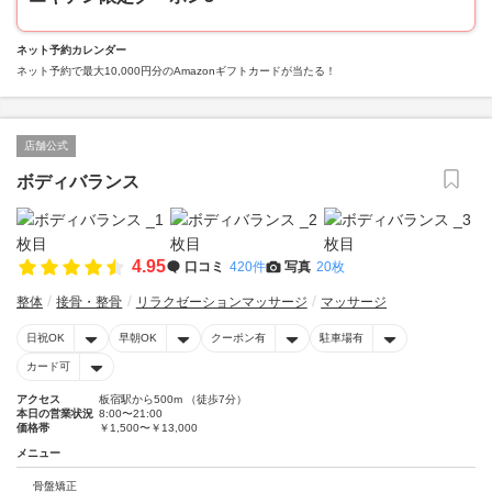
ネット予約カレンダー
ネット予約で最大10,000円分のAmazonギフトカードが当たる！
店舗公式
ボディバランス
4.95
口コミ
420件
写真
20枚
整体
接骨・整骨
リラクゼーションマッサージ
マッサージ
日祝OK
早朝OK
クーポン有
駐車場有
カード可
アクセス
板宿駅から500m （徒歩7分）
本日の営業状況
8:00〜21:00
価格帯
￥1,500〜￥13,000
メニュー
骨盤矯正