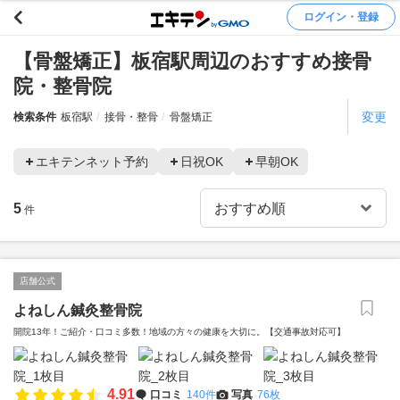
ログイン・登録
【骨盤矯正】板宿駅周辺のおすすめ接骨
院・整骨院
変更
検索条件
板宿駅
接骨・整骨
骨盤矯正
エキテンネット予約
日祝OK
早朝OK
5
件
店舗公式
よねしん鍼灸整骨院
開院13年！ご紹介・口コミ多数！地域の方々の健康を大切に。【交通事故対応可】
4.91
口コミ
140件
写真
76枚