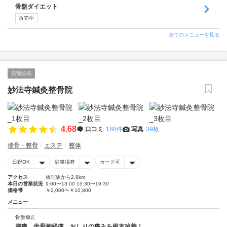
骨盤ダイエット
販売中
全てのメニューを見る
店舗公式
妙法寺鍼灸整骨院
4.68
口コミ
188件
写真
39枚
接骨・整骨
エステ
整体
日祝OK
駐車場有
カード可
アクセス
板宿駅から2.8km
本日の営業状況
9:00〜13:00 15:30〜19:30
価格帯
￥2,000〜￥10,800
メニュー
骨盤矯正
腰痛、坐骨神経痛、おしりの痛みを根本改善！