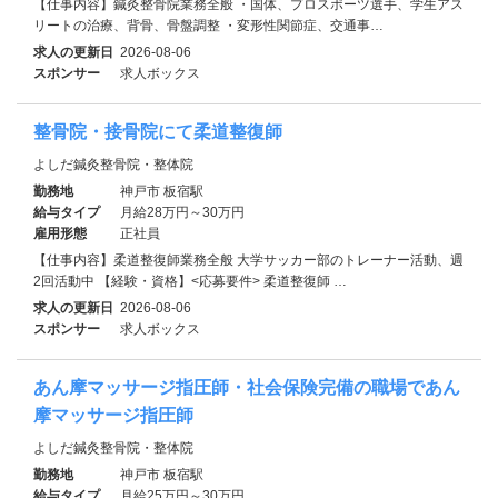
【仕事内容】鍼灸整骨院業務全般 ・国体、プロスポーツ選手、学生アス
リートの治療、背骨、骨盤調整 ・変形性関節症、交通事…
求人の更新日
2026-08-06
スポンサー
求人ボックス
整骨院・接骨院にて柔道整復師
よしだ鍼灸整骨院・整体院
勤務地
神戸市 板宿駅
給与タイプ
月給28万円～30万円
雇用形態
正社員
【仕事内容】柔道整復師業務全般 大学サッカー部のトレーナー活動、週
2回活動中 【経験・資格】<応募要件> 柔道整復師 …
求人の更新日
2026-08-06
スポンサー
求人ボックス
あん摩マッサージ指圧師・社会保険完備の職場であん
摩マッサージ指圧師
よしだ鍼灸整骨院・整体院
勤務地
神戸市 板宿駅
給与タイプ
月給25万円～30万円