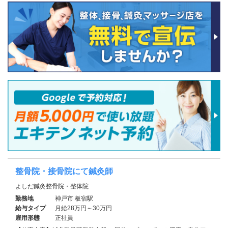
整骨院・接骨院にて鍼灸師
よしだ鍼灸整骨院・整体院
勤務地
神戸市 板宿駅
給与タイプ
月給28万円～30万円
雇用形態
正社員