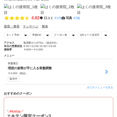
4.82
口コミ
81件
写真
42枚
接骨・整骨
マッサージ
整体
ネット予約
早朝OK
クーポン有
QRコード決済可
アクセス
板宿駅から670m （徒歩9分）
本日の営業状況
8:30〜12:00 15:30〜19:30
価格帯
￥600〜￥3,000
メニュー
骨盤矯正
理想の姿勢が手に入る骨盤調整
￥
3,000
（税込）
販売中
全てのメニューを見る
おすすめのクーポン
70
PickUp
エキテン限定クーポン3