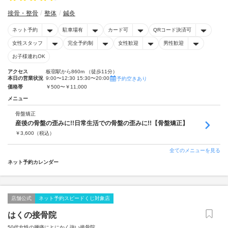
接骨・整骨
整体
鍼灸
ネット予約
駐車場有
カード可
QRコード決済可
女性スタッフ
完全予約制
女性歓迎
男性歓迎
お子様連れOK
アクセス
板宿駅から860m （徒歩11分）
本日の営業状況
9:00〜12:30 15:30〜20:00
予約空きあり
価格帯
￥500〜￥11,000
メニュー
骨盤矯正
産後の骨盤の歪みに!!日常生活での骨盤の歪みに!!【骨盤矯正】
￥
3,600
（税込）
全てのメニューを見る
ネット予約カレンダー
店舗公式
ネット予約スピードくじ対象店
はくの接骨院
50代女性の腰痛にとにかく強い接骨院