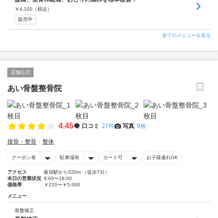
￥
4,320
（税込）
販売中
全てのメニューを見る
店舗公式
あい骨盤整骨院
4.45
口コミ
27件
写真
9枚
接骨・整骨
整体
クーポン有
駐車場有
カード可
お子様連れOK
アクセス
板宿駅から520m （徒歩7分）
本日の営業状況
9:00〜18:00
価格帯
￥220〜￥5,000
メニュー
骨盤矯正