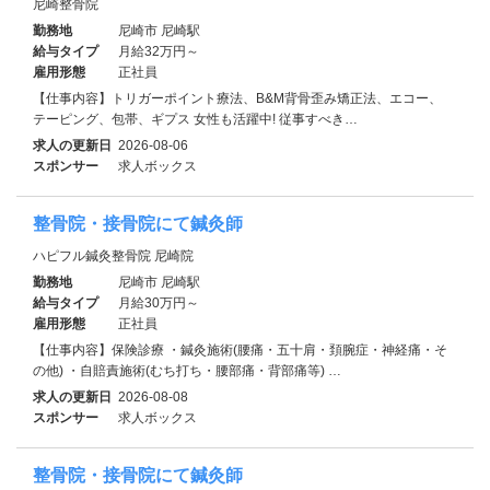
尼崎整骨院
勤務地
尼崎市 尼崎駅
給与タイプ
月給32万円～
雇用形態
正社員
【仕事内容】トリガーポイント療法、B&M背骨歪み矯正法、エコー、
テーピング、包帯、ギプス 女性も活躍中! 従事すべき…
求人の更新日
2026-08-06
スポンサー
求人ボックス
整骨院・接骨院にて鍼灸師
ハピフル鍼灸整骨院 尼崎院
勤務地
尼崎市 尼崎駅
給与タイプ
月給30万円～
雇用形態
正社員
【仕事内容】保険診療 ・鍼灸施術(腰痛・五十肩・頚腕症・神経痛・そ
の他) ・自賠責施術(むち打ち・腰部痛・背部痛等) …
求人の更新日
2026-08-08
スポンサー
求人ボックス
整骨院・接骨院にて鍼灸師