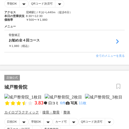
早朝OK
QRコード決済可
アクセス
尼崎駅(ＪＲ)から440m （徒歩6分）
本日の営業状況
8:30〜12:30
価格帯
￥500〜￥1,980
メニュー
骨盤矯正
お勧め全４回コース
￥
1,980
（税込）
全てのメニューを見る
店舗公式
城戸整骨院
3.83
口コミ
6件
写真
11枚
カイロプラクティック
接骨・整骨
整体
日祝OK
早朝OK
カード可
QRコード決済可