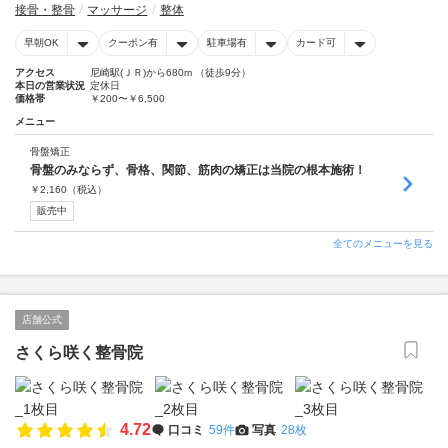
接骨・整骨
マッサージ
整体
早朝OK
クーポン有
駐車場有
カード可
アクセス
尼崎駅(ＪＲ)から680m （徒歩9分）
本日の営業状況
定休日
価格帯
￥200〜￥6,500
メニュー
骨盤矯正
骨盤のみならず、骨格、関節、筋肉の矯正は当院の根本施術！
￥
2,160
（税込）
販売中
全てのメニューを見る
店舗公式
さくら咲く整骨院
4.72
口コミ
59件
写真
28枚