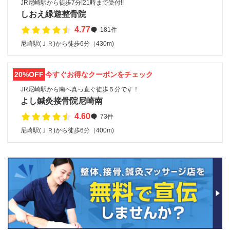
JR尼崎駅から徒歩7分!21時まで受付!!
しおえ緑遊整骨院
4.77
181件
尼崎駅(ＪＲ)から徒歩6分（430m)
20%OFF
今すぐお得なクーポンをチェック
JR尼崎駅から南へ真っ直ぐ徒歩５分です！
よし鍼灸接骨院尼崎南
4.60
73件
尼崎駅(ＪＲ)から徒歩6分（400m)