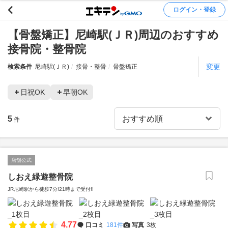
ログイン・登録
【骨盤矯正】尼崎駅(ＪＲ)周辺のおすすめ
接骨院・整骨院
変更
検索条件
尼崎駅(ＪＲ)
接骨・整骨
骨盤矯正
日祝OK
早朝OK
5
件
店舗公式
しおえ緑遊整骨院
JR尼崎駅から徒歩7分!21時まで受付!!
4.77
口コミ
181件
写真
3枚