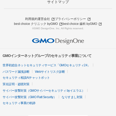
サイトマップ
利用規約
運営会社
プライバシーポリシー
best choice クリニック byGMO
best choice 歯科 byGMO
©GMO DesignOne, Inc. All Rights reserved.
GMOインターネットグループのセキュリティ事業について
世界初総合ネットセキュリティサービス「GMOセキュリティ24」
パスワード漏洩診断
Webサイトリスク診断
セキュリティ相談AIチャットボット
実在証明・盗聴対策
サイバー攻撃対策（GMOサイバーセキュリティ byイエラエ）
サイバー攻撃対策（GMO Flatt Security）
なりすまし対策
セキュリティ事業の軌跡