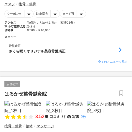
エステ
接骨・整骨
クーポン有
駐車場有
カード可
アクセス
尼崎駅(ＪＲ)から1.7km （徒歩21分）
本日の営業状況
定休日
価格帯
￥500〜￥10,000
メニュー
骨盤矯正
さくら咲くオリジナル美容骨盤矯正
全てのメニューを見る
店舗公式
はるかぜ整骨鍼灸院
3.52
口コミ
3件
写真
9枚
接骨・整骨
整体
マッサージ