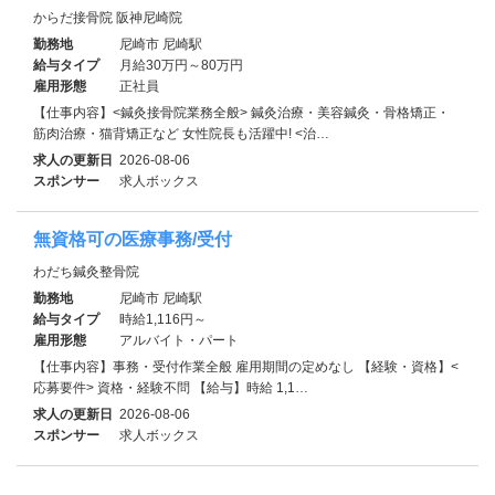
からだ接骨院 阪神尼崎院
勤務地
尼崎市 尼崎駅
給与タイプ
月給30万円～80万円
雇用形態
正社員
【仕事内容】<鍼灸接骨院業務全般> 鍼灸治療・美容鍼灸・骨格矯正・
筋肉治療・猫背矯正など 女性院長も活躍中! <治…
求人の更新日
2026-08-06
スポンサー
求人ボックス
無資格可の医療事務/受付
わだち鍼灸整骨院
勤務地
尼崎市 尼崎駅
給与タイプ
時給1,116円～
雇用形態
アルバイト・パート
【仕事内容】事務・受付作業全般 雇用期間の定めなし 【経験・資格】<
応募要件> 資格・経験不問 【給与】時給 1,1…
求人の更新日
2026-08-06
スポンサー
求人ボックス