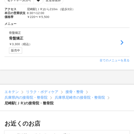
電子マネー決済可
柔道整復師
アクセス
尼崎駅(ＪＲ)から210m （徒歩3分）
本日の営業状況
8:30〜12:00
価格帯
￥220〜￥5,500
メニュー
骨盤矯正
骨盤矯正
￥
3,300
（税込）
販売中
全てのメニューを見る
エキテン
リラク・ボディケア
接骨・整骨
兵庫県内の接骨院・整骨院
兵庫県尼崎市の接骨院・整骨院
尼崎駅(ＪＲ)の接骨院・整骨院
お近くのお店