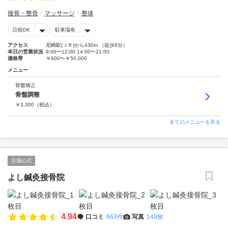
接骨・整骨
マッサージ
整体
日祝OK
駐車場有
アクセス
尼崎駅(ＪＲ)から430m （徒歩6分）
本日の営業状況
9:00〜12:00 14:00〜21:00
価格帯
￥600〜￥50,000
メニュー
骨盤矯正
骨盤調整
￥
3,300
（税込）
全てのメニューを見る
店舗公式
よし鍼灸接骨院
4.94
口コミ
663件
写真
148枚