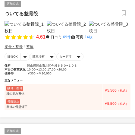
店舗公式
ついてる整骨院
4.61
口コミ
69件
写真
14枚
接骨・整骨
整体
日祝OK
駐車場有
カード可
住所
岡山県岡山市北区今村６５０−１０３
本日の営業状況
10:00〜13:00 17:00〜20:00
価格帯
￥300〜￥10,000
主なメニュー
接骨・整骨
5,500
￥
（税込）
腰の痛み整体
骨盤矯正
5,500
￥
（税込）
産後の骨盤矯正
店舗公式