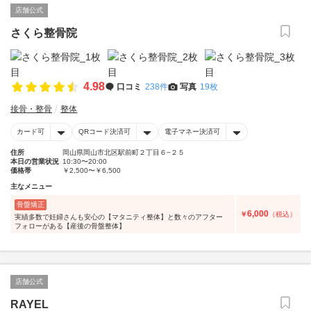
店舗公式
さくら整骨院
4.98
口コミ
238件
写真
19枚
接骨・整骨
整体
カード可
QRコード決済可
電子マネー決済可
住所
岡山県岡山市北区駅前町２丁目６−２５
本日の営業状況
10:30〜20:00
価格帯
￥2,500〜￥6,500
主なメニュー
骨盤矯正
6,000
￥
（税込）
実績多数で妊婦さんも安心の【マタニティ整体】と数々のアフター
フォローがある【産後の骨盤整体】
店舗公式
RAYEL