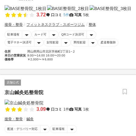
3.72
口コミ
5件
写真
5枚
接骨・整骨
フィットネスクラブ・スポーツジム
整体
駐車場有
カード可
QRコード決済可
電子マネー決済可
女性歓迎
男性歓迎
柔道整復師
住所
岡山県岡山市北区学南町2丁目1−２
本日の営業状況
9:00〜14:00 16:00〜20:00
価格帯
￥2,000〜￥6,600
店舗公式
京山鍼灸処整骨院
3.09
口コミ
1件
写真
1枚
接骨・整骨
鍼灸
配達・デリバリー対応
駐車場有