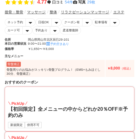
4.77
口コミ
54件
写真
29枚
接骨・整骨
マッサージ
整体
リラクゼーションマッサージ
エステ
ネット予約
日祝OK
クーポン有
駐車場有
カード可
予約あり
柔道整復師
住所
岡山県岡山市北区辰巳29-101
本日の営業状況
9:00〜21:00
予約空きあり
価格帯
￥1,650〜￥8,000
主なメニュー
骨盤矯正
8,000
￥
（税込）
骨盤周りのお悩みがスッキリ♪骨盤プログラム！（EMS+もみほぐし
30分、骨盤矯正）
おすすめのクーポン
20
PickUp
【初回限定】全メニューの中からどれか20％OFF※予
約のみ
新規限定
併用不可
PickUp