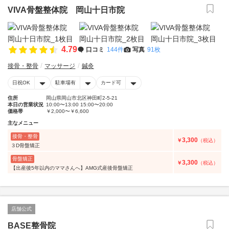
VIVA骨盤整体院 岡山十日市院
4.79
口コミ
144件
写真
91枚
接骨・整骨
マッサージ
鍼灸
日祝OK
駐車場有
カード可
住所
岡山県岡山市北区神田町2‐5-21
本日の営業状況
10:00〜13:00 15:00〜20:00
価格帯
￥2,000〜￥6,600
主なメニュー
接骨・整骨
3,300
￥
（税込）
３D骨盤矯正
骨盤矯正
3,300
￥
（税込）
【出産後5年以内のママさんへ】AMG式産後骨盤矯正
店舗公式
BASE整骨院