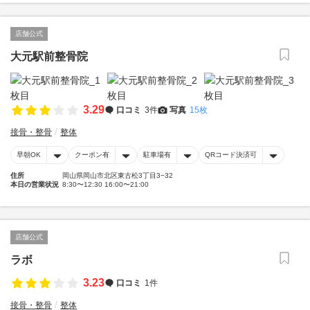
店舗公式
大元駅前整骨院
3.29
口コミ
3件
写真
15枚
接骨・整骨
整体
早朝OK
クーポン有
駐車場有
QRコード決済可
住所
岡山県岡山市北区東古松3丁目3−32
本日の営業状況
8:30〜12:30 16:00〜21:00
店舗公式
ラボ
3.23
口コミ
1件
接骨・整骨
整体