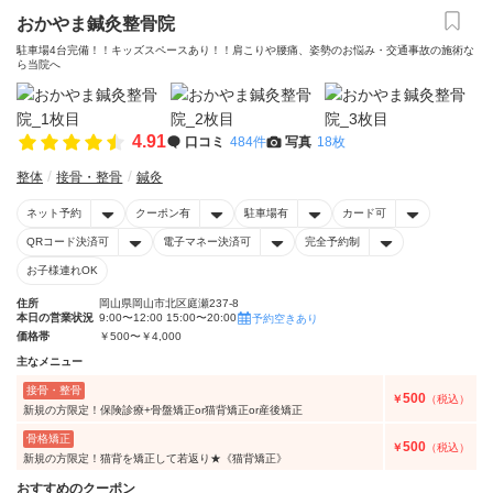
おかやま鍼灸整骨院
駐車場4台完備！！キッズスペースあり！！肩こりや腰痛、姿勢のお悩み・交通事故の施術な
ら当院へ
4.91
口コミ
484件
写真
18枚
整体
接骨・整骨
鍼灸
ネット予約
クーポン有
駐車場有
カード可
QRコード決済可
電子マネー決済可
完全予約制
お子様連れOK
住所
岡山県岡山市北区庭瀬237-8
本日の営業状況
9:00〜12:00 15:00〜20:00
予約空きあり
価格帯
￥500〜￥4,000
主なメニュー
接骨・整骨
500
￥
（税込）
新規の方限定！保険診療+骨盤矯正or猫背矯正or産後矯正
骨格矯正
500
￥
（税込）
新規の方限定！猫背を矯正して若返り★《猫背矯正》
おすすめのクーポン