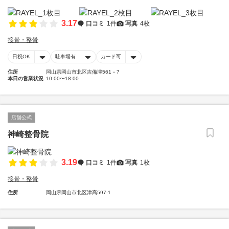
3.17
口コミ
1件
写真
4枚
接骨・整骨
日祝OK
駐車場有
カード可
住所
岡山県岡山市北区吉備津561－7
本日の営業状況
10:00〜18:00
店舗公式
神崎整骨院
3.19
口コミ
1件
写真
1枚
接骨・整骨
住所
岡山県岡山市北区津高597-1