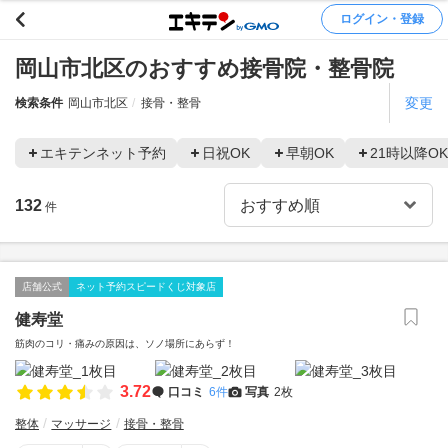
ログイン・登録
岡山市北区のおすすめ接骨院・整骨院
変更
検索条件
岡山市北区
接骨・整骨
エキテンネット予約
日祝OK
早朝OK
21時以降OK
132
件
店舗公式
ネット予約スピードくじ対象店
健寿堂
筋肉のコリ・痛みの原因は、ソノ場所にあらず！
3.72
口コミ
6件
写真
2枚
整体
マッサージ
接骨・整骨