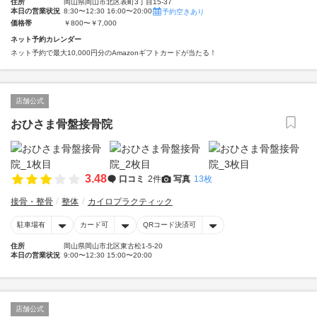
住所
岡山県岡山市北区表町3丁目15-37
本日の営業状況
8:30〜12:30 16:00〜20:00
予約空きあり
価格帯
￥800〜￥7,000
ネット予約カレンダー
ネット予約で最大10,000円分のAmazonギフトカードが当たる！
店舗公式
おひさま骨盤接骨院
3.48
口コミ
2件
写真
13枚
接骨・整骨
整体
カイロプラクティック
駐車場有
カード可
QRコード決済可
住所
岡山県岡山市北区東古松1-5-20
本日の営業状況
9:00〜12:30 15:00〜20:00
店舗公式