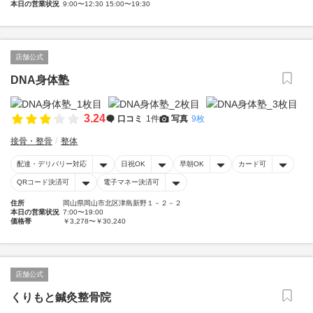
本日の営業状況
9:00〜12:30 15:00〜19:30
店舗公式
DNA身体塾
3.24
口コミ
1件
写真
9枚
接骨・整骨
整体
配達・デリバリー対応
日祝OK
早朝OK
カード可
QRコード決済可
電子マネー決済可
住所
岡山県岡山市北区津島新野１－２－２
本日の営業状況
7:00〜19:00
価格帯
￥3,278〜￥30,240
店舗公式
くりもと鍼灸整骨院