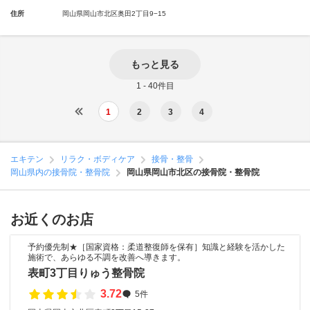
住所
岡山県岡山市北区奥田2丁目9−15
もっと見る
1 - 40件目
1
2
3
4
エキテン
リラク・ボディケア
接骨・整骨
岡山県内の接骨院・整骨院
岡山県岡山市北区の接骨院・整骨院
お近くのお店
予約優先制★［国家資格：柔道整復師を保有］知識と経験を活かした
施術で、あらゆる不調を改善へ導きます。
表町3丁目りゅう整骨院
3.72
5件