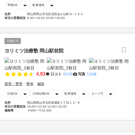
早朝OK
駐車場有
住所
岡山県岡山市北区花尻あかね町８−１０４
本日の営業状況
8:30〜13:00 15:00〜20:00
店舗公式
ヨリミツ治療塾 岡山駅前院
4.93
口コミ
421件
写真
132枚
接骨・整骨
整体
鍼灸
日祝OK
21時以降OK
駐車場有
カード可
住所
岡山県岡山市北区奉還町１丁目１２−９
本日の営業状況
10:00〜12:30 14:30〜22:00
価格帯
￥600〜￥32,400