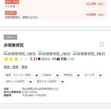
接骨・整骨
1,100
￥
（税込）
ラジオ波
骨盤矯正
3,650
￥
（税込）
産後骨盤矯正、腰痛のなやみ
店舗公式
赤堀整骨院
3.31
口コミ
3件
写真
13枚
接骨・整骨
整体
配達・デリバリー対応
日祝OK
早朝OK
カード可
QRコード決済可
電子マネー決済可
住所
岡山県岡山市北区津島新野1-2-2
本日の営業状況
8:30〜19:00
価格帯
￥30,800〜￥39,600