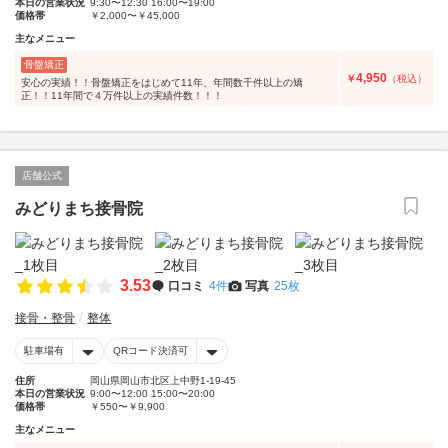
本日の営業状況
9:30〜12:30 16:00〜19:00
価格帯
￥2,000〜￥45,000
主なメニュー
骨盤矯正
4,950
￥
（税込）
安心の実績！！骨盤矯正をはじめて11年、年間数千件以上の矯
正！！11年間で４万件以上の実績件数！！！
店舗公式
みどりまち接骨院
3.53
口コミ
4件
写真
25枚
接骨・整骨
整体
駐車場有
QRコード決済可
住所
岡山県岡山市北区上中野1-19-45
本日の営業状況
9:00〜12:00 15:00〜20:00
価格帯
￥550〜￥9,900
主なメニュー