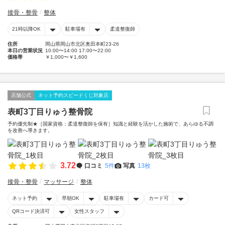
接骨・整骨
整体
21時以降OK
駐車場有
柔道整復師
住所
岡山県岡山市北区奥田本町23-26
本日の営業状況
10:00〜14:00 17:00〜22:00
価格帯
￥1,000〜￥1,600
店舗公式
ネット予約スピードくじ対象店
表町3丁目りゅう整骨院
予約優先制★［国家資格：柔道整復師を保有］知識と経験を活かした施術で、あらゆる不調
を改善へ導きます。
3.72
口コミ
5件
写真
13枚
接骨・整骨
マッサージ
整体
ネット予約
早朝OK
駐車場有
カード可
QRコード決済可
女性スタッフ