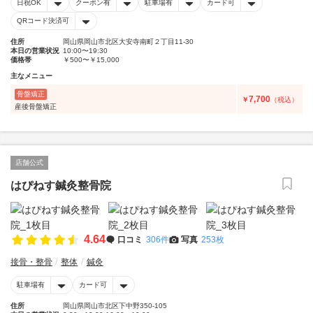
日祝OK
クーポン有
駐車場有
カード可
QRコード決済可
住所
岡山県岡山市北区大安寺南町２丁目11-30
本日の営業状況
10:00〜19:30
価格帯
￥500〜￥15,000
主なメニュー
骨盤矯正
7,700
￥
（税込）
産後骨盤矯正
店舗公式
はぴねす鍼灸整骨院
4.64
口コミ
306件
写真
253枚
接骨・整骨
整体
鍼灸
駐車場有
カード可
住所
岡山県岡山市北区下中野350-105