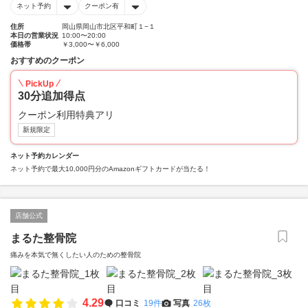
ネット予約
クーポン有
住所
岡山県岡山市北区平和町１−１
本日の営業状況
10:00〜20:00
価格帯
￥3,000〜￥6,000
おすすめのクーポン
PickUp
30分追加得点
クーポン利用特典アリ
新規限定
ネット予約カレンダー
ネット予約で最大10,000円分のAmazonギフトカードが当たる！
店舗公式
まるた整骨院
痛みを本気で無くしたい人のための整骨院
4.29
口コミ
19件
写真
26枚