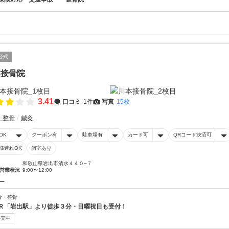
公式
本接骨院
3.41
口コミ
1件
写真
15枚
・整骨
鍼灸
OK
クーポン有
駐車場有
カード可
QRコード決済可
様連れOK
個室あり
和歌山県岩出市清水４４０−７
営業状況
9:00〜12:00
ー
骨・整骨
Ｒ「岩出駅」より徒歩３分・日曜祝日も受付！
販売中