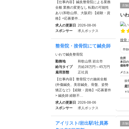
【仕事内容】鍼灸整骨院による業務
店舗
全般 業務の変更なし 転勤の可能性
あり(和歌山県、大阪府) 【経験・資
い
格】<応募要件…
求人の更新日
2026-08-06
スポンサー
求人ボックス
接骨
整骨院・接骨院にて鍼灸師
早朝
いわで鍼灸整骨院
住所
勤務地
和歌山県 岩出市
本日の
価格帯
給与タイプ
月給28万円～45万円
雇用形態
正社員
メニュ
【仕事内容】整骨院での施術全般
接
(外傷鍼灸、美容鍼灸、骨盤、姿勢
超
矯正など) 【経験・資格】<応募要件
￥
5
> 鍼灸師 経験不…
求人の更新日
2026-08-06
スポンサー
求人ボックス
アイリスト/岩出駅/社員募
店舗