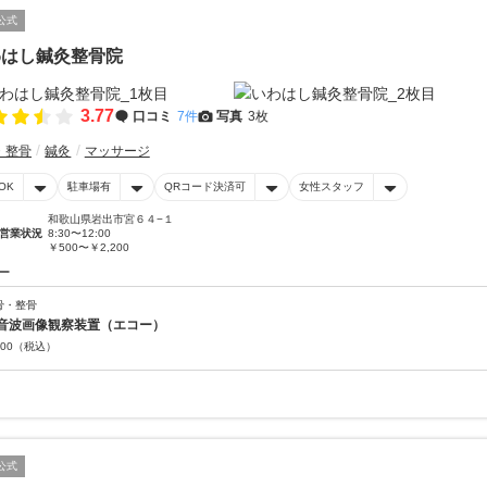
公式
わはし鍼灸整骨院
3.77
口コミ
7件
写真
3枚
・整骨
鍼灸
マッサージ
OK
駐車場有
QRコード決済可
女性スタッフ
和歌山県岩出市宮６４−１
営業状況
8:30〜12:00
￥500〜￥2,200
ー
骨・整骨
音波画像観察装置（エコー）
00
（税込）
公式