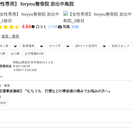
性専用】 foryou整骨院 岩出中島院
4.84
口コミ
171件
写真
38枚
接骨・整骨
ポン有
駐車場有
カード可
QRコード決済可
女性スタッフ
う師
はり師
お子様連れOK
和歌山県岩出市中島813-1 1-D
営業状況
9:00〜18:00
￥500〜￥20,000
ー
骨・整骨
交通事故施術】『むちうち、打撲などの事故後の痛みでお悩みの方へ』
料
受付中