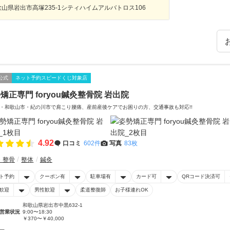
歌山県岩出市高塚235-1シティハイムアルバトロス106
公式
ネット予約スピードくじ対象店
矯正専門 foryou鍼灸整骨院 岩出院
・和歌山市・紀の川市で肩こり腰痛、産前産後ケアでお困りの方、交通事故も対応!!
4.92
口コミ
602件
写真
83枚
・整骨
整体
鍼灸
ト予約
クーポン有
駐車場有
カード可
QRコード決済可
歓迎
男性歓迎
柔道整復師
お子様連れOK
和歌山県岩出市中黒632-1
営業状況
9:00〜18:30
￥370〜￥40,000