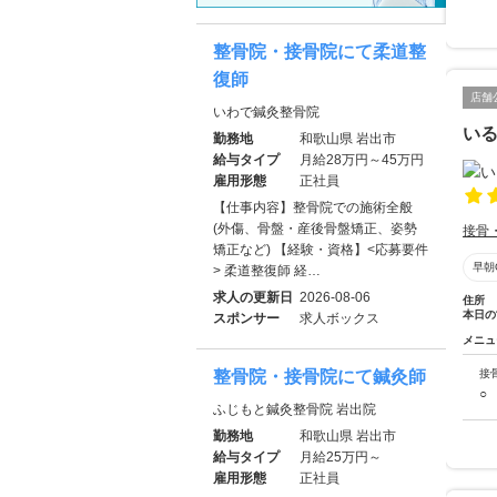
整骨院・接骨院にて柔道整
復師
店舗
いわで鍼灸整骨院
い
勤務地
和歌山県 岩出市
給与タイプ
月給28万円～45万円
雇用形態
正社員
【仕事内容】整骨院での施術全般
(外傷、骨盤・産後骨盤矯正、姿勢
接骨
矯正など) 【経験・資格】<応募要件
早朝
> 柔道整復師 経…
求人の更新日
2026-08-06
住所
本日の
スポンサー
求人ボックス
メニュ
整骨院・接骨院にて鍼灸師
接
○
ふじもと鍼灸整骨院 岩出院
勤務地
和歌山県 岩出市
給与タイプ
月給25万円～
雇用形態
正社員