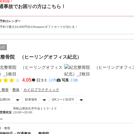
ickUp
通事故でお困りの方はこちら！
予約カレンダー
予約で最大10,000円分のAmazonギフトカードが当たる！
公式
北整骨院 （ヒーリングオフィス紀北）
4.05
口コミ
12件
写真
13枚
・整骨
整体
カイロプラクティック
時以降OK
駐車場有
QRコード決済可
和歌山県岩出市中迫１１０−１０
営業状況
13:00〜20:00
ー
骨・整骨
保険対応・交通事故 整骨院