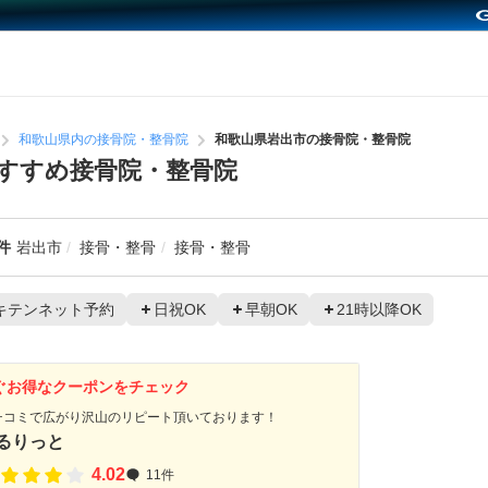
和歌山県内の接骨院・整骨院
和歌山県岩出市の接骨院・整骨院
すすめ接骨院・整骨院
件
岩出市
接骨・整骨
接骨・整骨
キテンネット予約
日祝OK
早朝OK
21時以降OK
ぐお得なクーポンをチェック
チコミで広がり沢山のリピート頂いております！
るりっと
4.02
11件