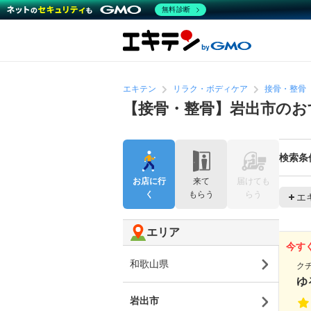
無料診断
エキテン
リラク・ボディケア
接骨・整骨
【接骨・整骨】岩出市のお
検索条
お店に行
来て
届けても
く
もらう
らう
エ
エリア
今す
和歌山県
ク
ゆ
岩出市