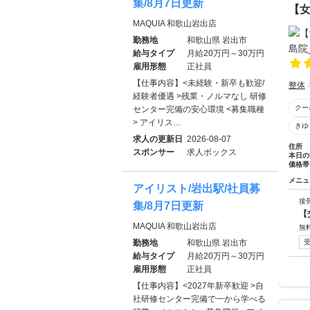
集/8月7日更新
【女
MAQUIA 和歌山岩出店
勤務地
和歌山県 岩出市
給与タイプ
月給20万円～30万円
雇用形態
正社員
【仕事内容】<未経験・新卒も歓迎/
整体
経験者優遇 >残業・ノルマなし 研修
クー
センター完備の安心環境 <募集職種
> アイリス…
きゆ
求人の更新日
2026-08-07
住所
スポンサー
求人ボックス
本日の
価格帯
メニュ
アイリスト/岩出駅/社員募
接
集/8月7日更新
【
MAQUIA 和歌山岩出店
無
勤務地
和歌山県 岩出市
給与タイプ
月給20万円～30万円
雇用形態
正社員
【仕事内容】<2027年新卒歓迎 >自
社研修センター完備で一から学べる