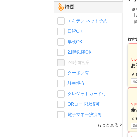
メニュ
特長
接
【
エキテン ネット予約
日祝OK
おす
早朝OK
21時以降OK
P
24時間営業
お
クーポン有
8
￥
新
駐車場有
クレジットカード可
QRコード決済可
P
全
電子マネー決済可
9
￥
もっと見る
新