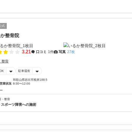
公式
るか整骨院
3.21
口コミ
1件
写真
27枚
・整骨
OK
駐車場有
和歌山県岩出市根来188-5
営業状況
8:30〜12:00
ー
骨・整骨
 スポーツ障害への施術