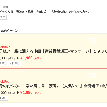
ー
骨・整骨
ぎっくり腰・寝違え・捻挫・肉離れ】 『急性の痛みでお悩みの方へ』
販売中
すめのクーポン
75
ickUp
子様と一緒に通える🤱🏻【産後骨盤矯正+マッサージ】１９８
1,980
,000
￥
（税込）
（税込）
規限定
女性限定
78
ickUp
身のお悩みに！辛い肩こり・腰痛に【人気No.1】全身矯正+全身
1,980
,000
￥
（税込）
（税込）
規限定