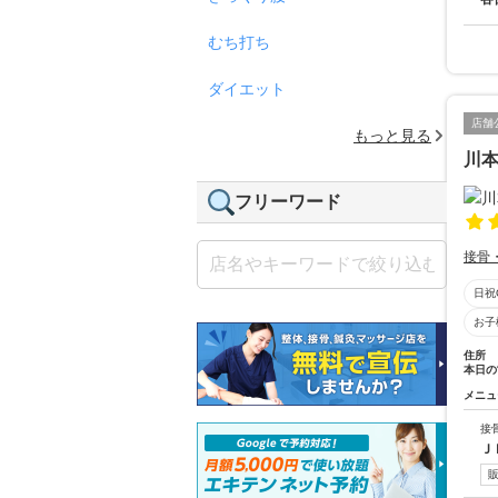
むち打ち
ダイエット
店舗
もっと見る
川
フリーワード
接骨
日祝
お子
住所
本日の
メニュ
接
Ｊ