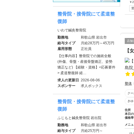
￥
2
整骨院・接骨院にて柔道整
復師
いわで鍼灸整骨院
勤務地
和歌山県 岩出市
店舗
給与タイプ
月給28万円～45万円
雇用形態
正社員
【女
【仕事内容】整骨院での施術全般
(外傷、骨盤・産後骨盤矯正、姿勢
矯正など) 【経験・資格】<応募要件
> 柔道整復師 経…
求人の更新日
2026-08-06
整体
スポンサー
求人ボックス
クー
整骨院・接骨院にて柔道整
きゆ
復師
住所
本日の
ふじもと鍼灸整骨院 岩出院
価格帯
勤務地
和歌山県 岩出市
メニュ
給与タイプ
月給25万円～
ほ