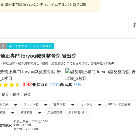
歌山県岩出市高塚235-1シティハイムアルバトロス106
公式
ネット予約スピードくじ対象店
矯正専門 foryou鍼灸整骨院 岩出院
・和歌山市・紀の川市で肩こり腰痛、産前産後ケアでお困りの方、交通事故も対応!!
4.92
口コミ
602件
写真
83枚
・整骨
整体
鍼灸
ト予約
クーポン有
駐車場有
カード可
QRコード決済可
歓迎
男性歓迎
柔道整復師
お子様連れOK
和歌山県岩出市中黒632-1
営業状況
9:00〜18:30
￥370〜￥40,000