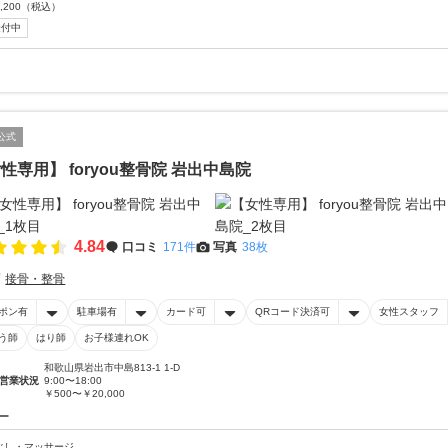
,200
（税込）
受付中
公式
性専用】 foryou整骨院 岩出中島院
4.84
口コミ
171件
写真
38枚
接骨・整骨
ポン有
駐車場有
カード可
QRコード決済可
女性スタッフ
う師
はり師
お子様連れOK
和歌山県岩出市中島813-1 1-D
営業状況
9:00〜18:00
￥500〜￥20,000
ー
ぐし・マッサージ