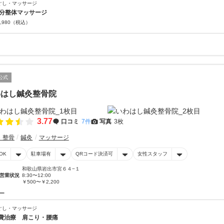
ぐし・マッサージ
0分整体マッサージ
,980
（税込）
公式
わはし鍼灸整骨院
3.77
口コミ
7件
写真
3枚
・整骨
鍼灸
マッサージ
OK
駐車場有
QRコード決済可
女性スタッフ
和歌山県岩出市宮６４−１
営業状況
8:30〜12:00
￥500〜￥2,200
ー
ぐし・マッサージ
費治療 肩こり・腰痛