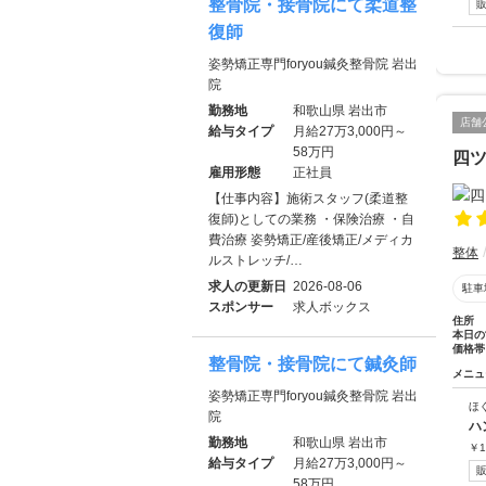
整骨院・接骨院にて柔道整
復師
姿勢矯正専門foryou鍼灸整骨院 岩出
院
勤務地
和歌山県 岩出市
店舗
給与タイプ
月給27万3,000円～
58万円
四
雇用形態
正社員
【仕事内容】施術スタッフ(柔道整
復師)としての業務 ・保険治療 ・自
費治療 姿勢矯正/産後矯正/メディカ
整体
ルストレッチ/…
求人の更新日
2026-08-06
駐車
スポンサー
求人ボックス
住所
本日の
価格帯
整骨院・接骨院にて鍼灸師
メニュ
姿勢矯正専門foryou鍼灸整骨院 岩出
ほ
院
ハ
勤務地
和歌山県 岩出市
￥
1
給与タイプ
月給27万3,000円～
58万円