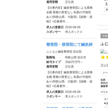
雇用形態
正社員
【
【仕事内容】鍼灸整骨院による業務
全般 業務の変更なし 転勤の可能性
あり(和歌山県、大阪府) 【経験・資
格】<応募要件…
求人の更新日
2026-08-06
スポンサー
求人ボックス
店舗
ふじ
整骨院・接骨院にて鍼灸師
ふじもと鍼灸整骨院 岩出院
勤務地
和歌山県 岩出市
給与タイプ
月給25万円～
マッ
雇用形態
正社員
【仕事内容】鍼灸整骨院による業務
クー
全般 業務の変更なし 転勤の可能性
住所
あり(和歌山県、大阪府) 【経験・資
本日の
格】<応募要件…
価格帯
求人の更新日
2026-08-06
メニュ
スポンサー
求人ボックス
ほ
◉