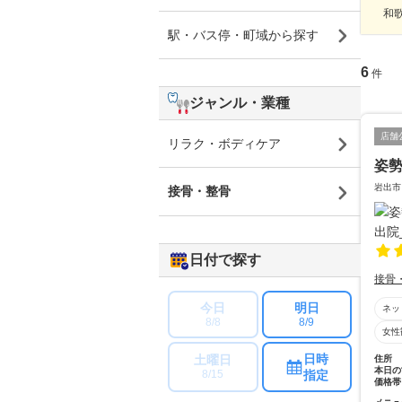
和
駅・バス停・町域から探す
6
件
ジャンル・業種
店舗
リラク・ボディケア
姿勢
岩出市
接骨・整骨
日付で探す
接骨
今日
明日
ネッ
8/8
8/9
女性
日時
土曜日
住所
本日の
指定
8/15
価格帯