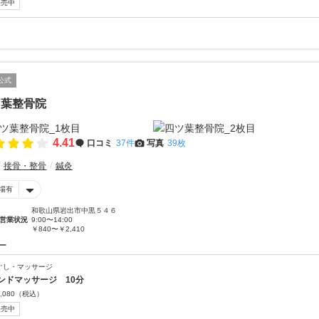
販売中
公式
ツ葉整骨院
4.41
口コミ
37件
写真
39枚
接骨・整骨
鍼灸
場有
和歌山県岩出市中黒５４６
営業状況
9:00〜14:00
￥840〜￥2,410
ー
ぐし・マッサージ
ンドマッサージ 10分
,080
（税込）
販売中