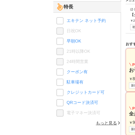
メニュ
特長
ほ
【
エキテン ネット予約
￥
2
日祝OK
早朝OK
おす
21時以降OK
24時間営業
P
お
クーポン有
8
￥
駐車場有
新
クレジットカード可
QRコード決済可
P
電子マネー決済可
全
9
もっと見る
￥
新