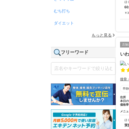
ほ
6
むち打ち
￥
3
ダイエット
もっと見る
店舗
フリーワード
い
接骨
早朝
住所
本日の
価格帯
メニュ
ほ
実