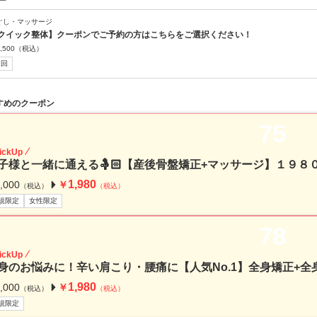
ー
ぐし・マッサージ
クイック整体】クーポンでご予約の方はこちらをご選択ください！
,500
（税込）
初回
すめのクーポン
75
ickUp
子様と一緒に通える🤱🏻【産後骨盤矯正+マッサージ】１９８
1,980
,000
￥
（税込）
（税込）
規限定
女性限定
78
ickUp
身のお悩みに！辛い肩こり・腰痛に【人気No.1】全身矯正+全身
1,980
,000
￥
（税込）
（税込）
規限定