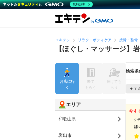
無料診断
エキテン
リラク・ボディケア
接骨・整骨
【ほぐし・マッサージ】岩
検索条
お店に行
来て
届けても
く
もらう
らう
エ
エリア
今す
和歌山県
ク
ゆ
岩出市