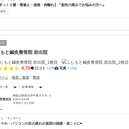
ぎっくり腰・寝違え・捻挫・肉離れ】『急性の痛みでお悩みの方へ』
販売中
公式
もと鍼灸整骨院 岩出院
4.70
口コミ
64件
写真
116枚
サージ
接骨・整骨
整体
ポン有
駐車場有
和歌山県岩出市中黒４３８−１
営業状況
9:00〜14:00
￥500〜￥1,500
ー
ぐし・マッサージ
スマホ・パソコンの目の疲れが原因の頭痛・肩こりに◉