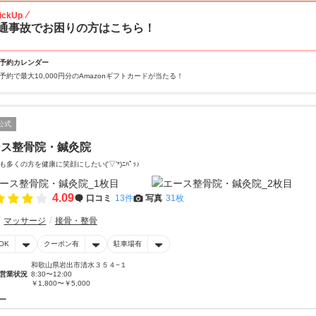
ickUp
通事故でお困りの方はこちら！
予約カレンダー
予約で最大10,000円分のAmazonギフトカードが当たる！
公式
ース整骨院・鍼灸院
も多くの方を健康に笑顔にしたい('▽'*)ﾆﾊﾟｯ♪
4.09
口コミ
13件
写真
31枚
マッサージ
接骨・整骨
OK
クーポン有
駐車場有
和歌山県岩出市清水３５４−１
営業状況
8:30〜12:00
￥1,800〜￥5,000
ー