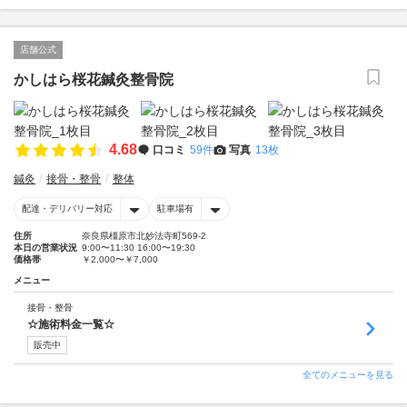
店舗公式
かしはら桜花鍼灸整骨院
4.68
口コミ
59件
写真
13枚
鍼灸
接骨・整骨
整体
配達・デリバリー対応
駐車場有
住所
奈良県橿原市北妙法寺町569-2
本日の営業状況
9:00〜11:30 16:00〜19:30
価格帯
￥2,000〜￥7,000
メニュー
接骨・整骨
☆施術料金一覧☆
販売中
全てのメニューを見る