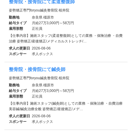
整骨院・接骨院にて柔道整復師
姿勢矯正専門foryou鍼灸整骨院 桜井院
勤務地
奈良県 橿原市
給与タイプ
月給27万3,000円～58万円
雇用形態
正社員
【仕事内容】施術スタッフ(柔道整復師)としての業務 ・保険治療 ・自費
治療 姿勢矯正/産後矯正/メディカルストレッチ/…
求人の更新日
2026-08-06
スポンサー
求人ボックス
整骨院・接骨院にて鍼灸師
姿勢矯正専門foryou鍼灸整骨院 桜井院
勤務地
奈良県 橿原市
給与タイプ
月給27万3,000円～58万円
雇用形態
正社員
【仕事内容】施術スタッフ(鍼灸師)としての業務 ・保険治療 ・自費治療
美容鍼/鍼灸治療全般 姿勢矯正/産後矯正/メデ…
求人の更新日
2026-08-06
スポンサー
求人ボックス