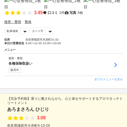
3.45
口コミ
2件
写真
6枚
接骨・整骨
整体
駐車場有
カード可
住所
奈良県橿原市木原町31-32
本日の営業状況
9:00〜12:30 15:00〜20:00
メニュー
接骨・整骨
各種保険取扱い
販売中
全てのメニューを見る
【完全予約制】香りに癒されながら、心と体をサポートするアロマタッチト
リートメント
あろまさろん ひじり
3.09
奈良県橿原市今井町4-13-29