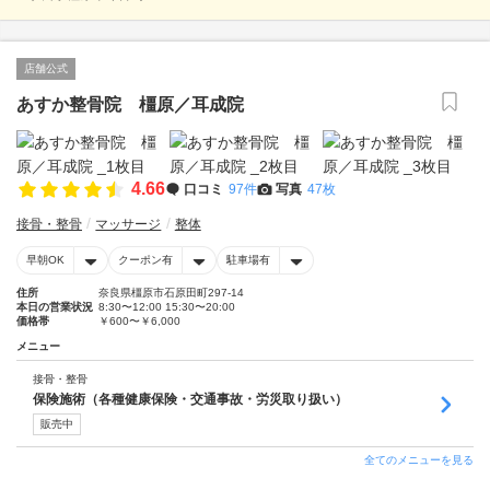
店舗公式
あすか整骨院 橿原／耳成院
4.66
口コミ
97件
写真
47枚
接骨・整骨
マッサージ
整体
早朝OK
クーポン有
駐車場有
住所
奈良県橿原市石原田町297-14
本日の営業状況
8:30〜12:00 15:30〜20:00
価格帯
￥600〜￥6,000
メニュー
接骨・整骨
保険施術（各種健康保険・交通事故・労災取り扱い）
販売中
全てのメニューを見る