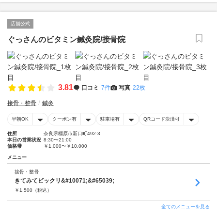
店舗公式
ぐっさんのビタミン鍼灸院/接骨院
3.81
口コミ
7件
写真
22枚
接骨・整骨
鍼灸
早朝OK
クーポン有
駐車場有
QRコード決済可
住所
奈良県橿原市新口町492-3
本日の営業状況
8:30〜21:00
価格帯
￥1,000〜￥10,000
メニュー
接骨・整骨
きてみてビックリ&#10071;&#65039;
￥
1,500
（税込）
全てのメニューを見る