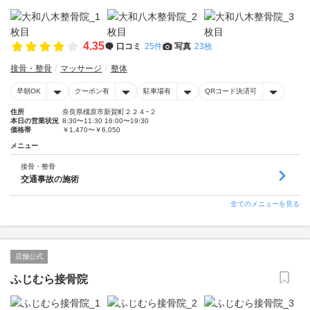
4.35
口コミ
25件
写真
23枚
接骨・整骨
マッサージ
整体
早朝OK
クーポン有
駐車場有
QRコード決済可
住所
奈良県橿原市新賀町２２４−２
本日の営業状況
8:30〜11:30 16:00〜19:30
価格帯
￥1,470〜￥6,050
メニュー
接骨・整骨
交通事故の施術
全てのメニューを見る
店舗公式
ふじむら接骨院