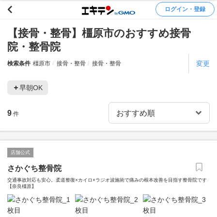
ログイン・登録
【接骨・整骨】橿原市のおすすめ接骨
院・整骨院
変更
検索条件
橿原市
接骨・整骨
接骨・整骨
早朝OK
9
件
店舗公式
さかぐち整骨院
交通事故対応も安心。柔道整復×カイロ×ラジオ波施術で痛みの根本改善を目指す整骨院です
【奈良橿原】