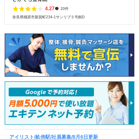
4.27
20件
奈良県橿原市新賀町234-1サンリブ５号館D
アイリスト/畝傍駅/社員募集/8月6日更新