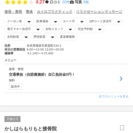
4.27
口コミ
20件
写真
8枚
接骨・整骨
整体
カイロプラクティック
リラクゼーションマッサージ
クーポン有
駐車場有
カード可
QRコード決済可
電子マネー決済可
女性スタッフ
完全予約制
女性歓迎
男性歓迎
柔道整復師
住所
奈良県橿原市新賀町234-1
本日の営業状況
9:00〜12:00 13:00〜20:00
価格帯
￥1,100〜￥15,400
メニュー
接骨・整骨
交通事故（自賠責施術）自己負担金0円！
無料
販売中
全てのメニューを見る
店舗公式
かしはらもりもと接骨院