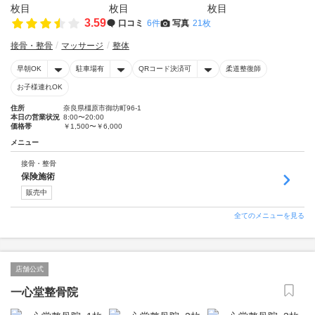
3.59
口コミ
6件
写真
21枚
接骨・整骨
マッサージ
整体
早朝OK
駐車場有
QRコード決済可
柔道整復師
お子様連れOK
住所
奈良県橿原市御坊町96-1
本日の営業状況
8:00〜20:00
価格帯
￥1,500〜￥6,000
メニュー
接骨・整骨
保険施術
販売中
全てのメニューを見る
店舗公式
一心堂整骨院