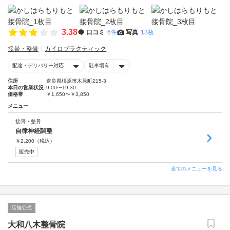
3.38
口コミ
6件
写真
13枚
接骨・整骨
カイロプラクティック
配達・デリバリー対応
駐車場有
住所
奈良県橿原市木原町215-3
本日の営業状況
9:00〜19:30
価格帯
￥1,650〜￥3,850
メニュー
接骨・整骨
自律神経調整
￥
2,200
（税込）
販売中
全てのメニューを見る
店舗公式
大和八木整骨院