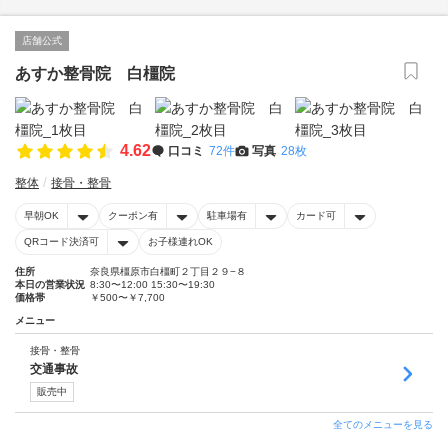
店舗公式
あすか整骨院 白橿院
4.62
口コミ
72件
写真
28枚
整体
接骨・整骨
早朝OK
クーポン有
駐車場有
カード可
QRコード決済可
お子様連れOK
住所
奈良県橿原市白橿町２丁目２９−８
本日の営業状況
8:30〜12:00 15:30〜19:30
価格帯
￥500〜￥7,700
メニュー
接骨・整骨
交通事故
販売中
全てのメニューを見る