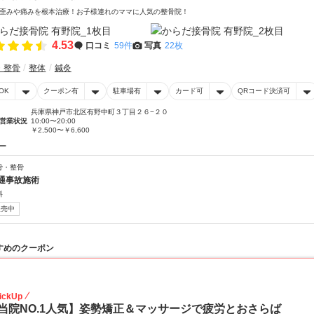
歪みや痛みを根本治療！お子様連れのママに人気の整骨院！
4.53
口コミ
59件
写真
22枚
・整骨
整体
鍼灸
OK
クーポン有
駐車場有
カード可
QRコード決済可
兵庫県神戸市北区有野中町３丁目２６−２０
営業状況
10:00〜20:00
￥2,500〜￥6,600
ー
骨・整骨
通事故施術
料
販売中
すめのクーポン
45
ickUp
当院NO.1人気】姿勢矯正＆マッサージで疲労とおさらば