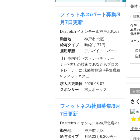
整体
フィットネス/パート募集/8
駐車
月7日更新
住所
本日の
Dr.stretch イオンモール神戸北店/ds
価格帯
勤務地
神戸市 北区
メニュ
給与タイプ
時給1,177円
雇用形態
アルバイト・パート
接
自
【仕事内容】<ストレッチトレー
ナー>弊社の技術であなたもプロの
トレーナーに!未経験歓迎 <募集職種
> フィットネス…
求人の更新日
2026-08-07
スポンサー
求人ボックス
店舗
さ
フィットネス/社員募集/8月
7日更新
Dr.stretch イオンモール神戸北店/ds
接骨
勤務地
神戸市 北区
給与タイプ
月給23万6,200円～
日祝