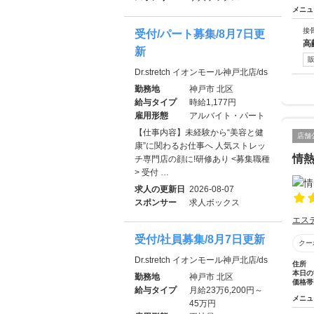
メニュ
接
受付/パート募集/8月7日更
高
新
Dr.stretch イオンモール神戸北店/ds
勤務地
神戸市 北区
給与タイプ
時給1,177円
雇用形態
アルバイト・パート
【仕事内容】未経験から“美容と健
店舗
康”に関わるお仕事へ 人気ストレッ
情
チ専門店の顔に!研修あり <募集職種
> 受付 …
求人の更新日
2026-08-07
スポンサー
求人ボックス
エス
受付/社員募集/8月7日更新
クー
Dr.stretch イオンモール神戸北店/ds
住所
本日の
勤務地
神戸市 北区
価格帯
給与タイプ
月給23万6,200円～
メニュ
45万円