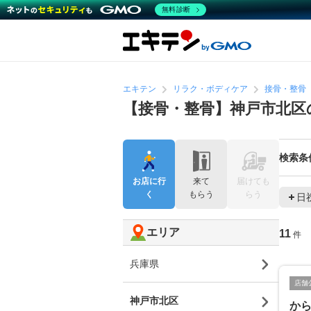
無料診断
エキテン
リラク・ボディケア
接骨・整骨
【接骨・整骨】神戸市北区
検索条
お店に行
来て
届けても
く
もらう
らう
日
エリア
11
件
兵庫県
店舗
神戸市北区
から