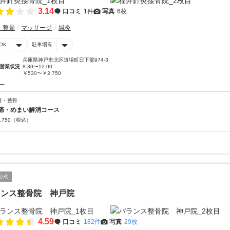
3.14
口コミ
1件
写真
6枚
・整骨
マッサージ
鍼灸
OK
駐車場有
兵庫県神戸市北区道場町日下部974-3
営業状況
8:30〜12:00
￥530〜￥2,750
ー
骨・整骨
痛・めまい解消コース
,750
（税込）
公式
ランス整骨院 神戸院
4.59
口コミ
182件
写真
29枚