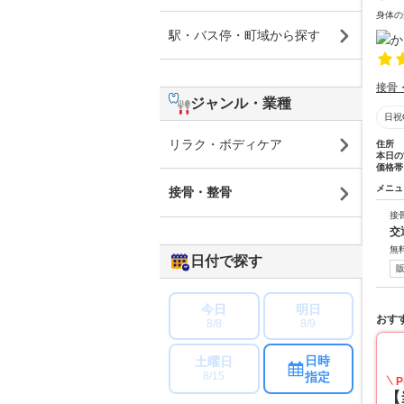
身体の
駅・バス停・町域から探す
接骨
ジャンル・業種
日祝
リラク・ボディケア
住所
本日の
価格帯
メニュ
接骨・整骨
接
交
無
日付で探す
今日
明日
おす
8/8
8/9
日時
土曜日
指定
8/15
P
【