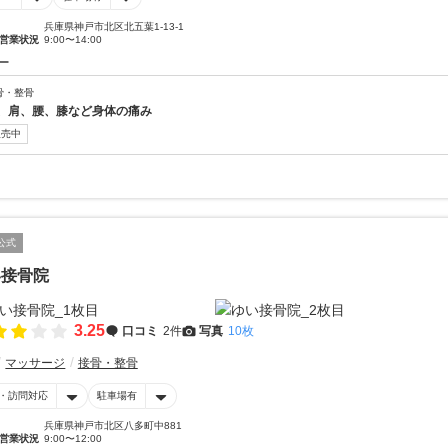
兵庫県神戸市北区北五葉1-13-1
営業状況
9:00〜14:00
ー
骨・整骨
、肩、腰、膝など身体の痛み
販売中
公式
い接骨院
3.25
口コミ
2件
写真
10枚
マッサージ
接骨・整骨
・訪問対応
駐車場有
兵庫県神戸市北区八多町中881
営業状況
9:00〜12:00