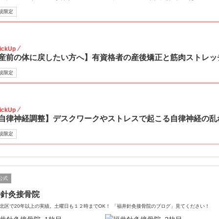
規限定
60
ickUp
産前の体に戻したい方へ】有資格者の産後矯正と筋肉ストレッ
規限定
40
ickUp
自律神経調整】デスクワークやストレスで起こる自律神経の乱
規限定
公式
井針灸接骨院
北区で20年以上の実績。土曜日も１２時までOK！ 「福井針灸接骨院のブログ」見てください！