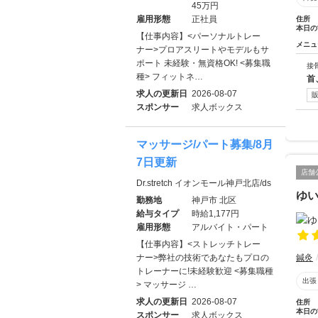
45万円
雇用形態
正社員
住所
本日の
【仕事内容】<パーソナルトレー
メニュ
ナー>プロアスリートやモデルもサ
ポート 未経験・無資格OK! <募集職
接
種> フィットネ…
首
求人の更新日
2026-08-07
スポンサー
求人ボックス
マッサージ/パート募集/8月
7日更新
店舗
Dr.stretch イオンモール神戸北店/ds
ゆ
勤務地
神戸市 北区
給与タイプ
時給1,177円
雇用形態
アルバイト・パート
【仕事内容】<ストレッチトレー
ナー>弊社の技術であなたもプロの
鍼灸
トレーナーに!未経験歓迎 <募集職種
出張
> マッサージ …
求人の更新日
2026-08-07
住所
本日の
スポンサー
求人ボックス