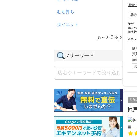
接骨
むち打ち
早朝
ダイエット
住所
本日の
価格帯
もっと見る
メニュ
接
交
フリーワード
無
店舗
神