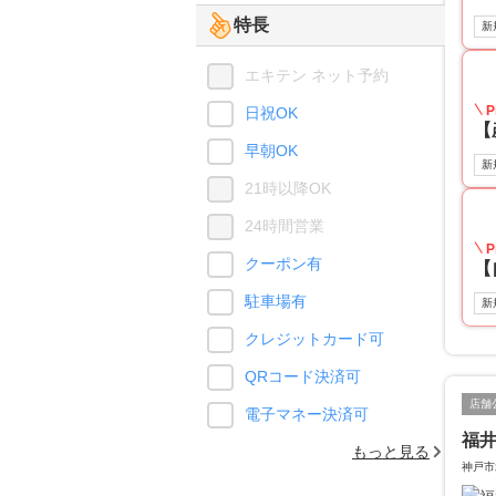
特長
新
エキテン ネット予約
P
日祝OK
【
早朝OK
新
21時以降OK
24時間営業
P
クーポン有
【
駐車場有
新
クレジットカード可
QRコード決済可
店舗
電子マネー決済可
福
もっと見る
神戸市