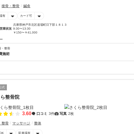
接骨・整骨
鍼灸
場有
カード可
兵庫県神戸市北区道場町日下部１８１３
営業状況
9:30〜13:30
￥150〜￥41,000
ー
骨・整骨
費施術
公式
くら整骨院
3.60
口コミ
3件
写真
2枚
・整骨
マッサージ
整体
OK
駐車場有