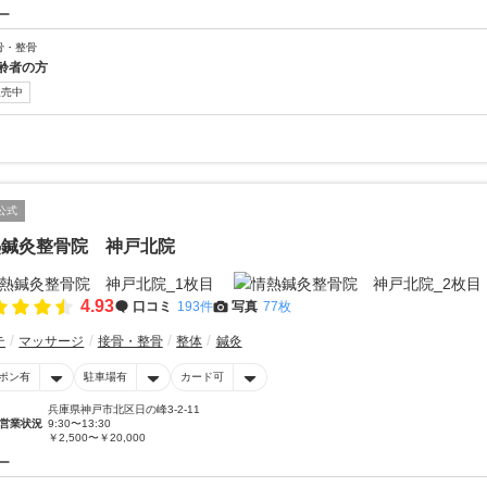
ー
骨・整骨
齢者の方
販売中
公式
熱鍼灸整骨院 神戸北院
4.93
口コミ
193件
写真
77枚
テ
マッサージ
接骨・整骨
整体
鍼灸
ポン有
駐車場有
カード可
兵庫県神戸市北区日の峰3-2-11
営業状況
9:30〜13:30
￥2,500〜￥20,000
ー