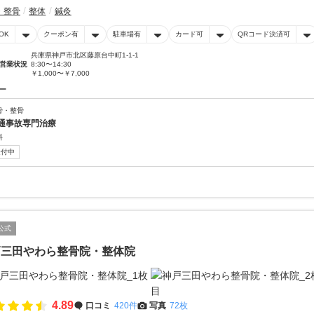
・整骨
整体
鍼灸
OK
クーポン有
駐車場有
カード可
QRコード決済可
兵庫県神戸市北区藤原台中町1-1-1
営業状況
8:30〜14:30
￥1,000〜￥7,000
ー
骨・整骨
通事故専門治療
料
受付中
公式
戸三田やわら整骨院・整体院
4.89
口コミ
420件
写真
72枚