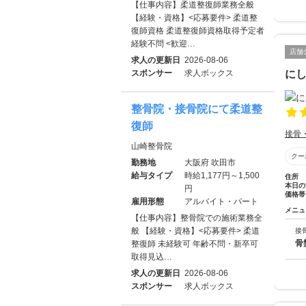
【仕事内容】柔道整復師業務全般
【経験・資格】<応募要件> 柔道整
復師資格 柔道整復師資格取得予定者
経験不問 <歓迎…
店舗
求人の更新日
2026-08-06
スポンサー
求人ボックス
に
整骨院・接骨院にて柔道整
復師
接骨
山崎整骨院
クー
勤務地
大阪府 吹田市
給与タイプ
時給1,177円～1,500
住所
本日の
円
価格帯
雇用形態
アルバイト・パート
メニュ
【仕事内容】整骨院での施術業務全
般 【経験・資格】<応募要件> 柔道
接
骨
整復師 未経験可 年齢不問・新卒可
取得見込…
求人の更新日
2026-08-06
スポンサー
求人ボックス