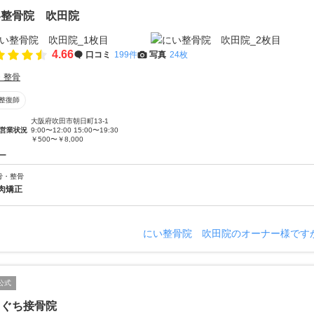
い整骨院 吹田院
4.66
口コミ
199件
写真
24枚
・整骨
整復師
大阪府吹田市朝日町13-1
営業状況
9:00〜12:00 15:00〜19:30
￥500〜￥8,000
ー
骨・整骨
肉矯正
にい整骨院 吹田院のオーナー様です
公式
らぐち接骨院