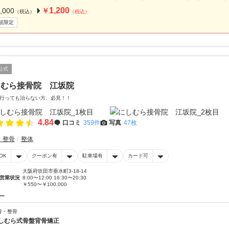
1,200
,000
￥
（税込）
（税込）
規限定
公式
しむら接骨院 江坂院
行っても治らない方、必見！！
4.84
口コミ
359件
写真
47枚
・整骨
整体
OK
クーポン有
駐車場有
カード可
大阪府吹田市垂水町3-18-14
営業状況
8:00〜12:00 16:30〜20:30
￥550〜￥100,000
ー
骨・整骨
しむら式骨盤背骨矯正