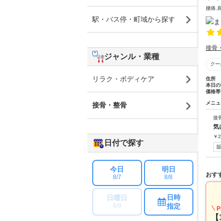
腰痛.
駅・バス停・町域から探す
接骨
ジャンル・業種
クー
リラク・ボディケア
住所
本日の
価格帯
メニュ
接骨・整骨
接
気
￥
2
日付で探す
今日
明日
おす
8/7
8/8
日時
日曜日
指定
8/9
P
【