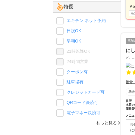
5
特長
￥
新
エキテン ネット予約
日祝OK
早朝OK
店舗
に
21時以降OK
どこに
24時間営業
クーポン有
駐車場有
接骨
クレジットカード可
早朝
住所
QRコード決済可
本日の
価格帯
電子マネー決済可
メニュ
もっと見る
接
に