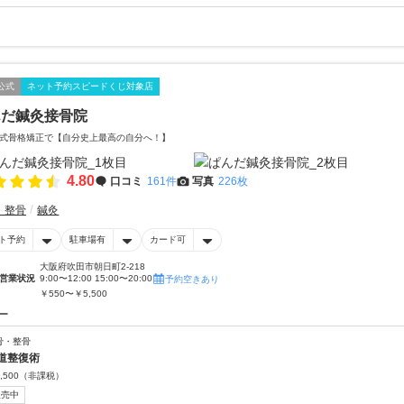
公式
ネット予約スピードくじ対象店
んだ鍼灸接骨院
式骨格矯正で【自分史上最高の自分へ！】
4.80
口コミ
161件
写真
226枚
・整骨
鍼灸
ト予約
駐車場有
カード可
大阪府吹田市朝日町2-218
営業状況
9:00〜12:00 15:00〜20:00
予約空きあり
￥550〜￥5,500
ー
骨・整骨
道整復術
,500
（非課税）
販売中