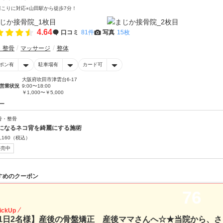
肩こりに対応⭐︎山田駅から徒歩7分！
4.64
口コミ
81件
写真
15枚
・整骨
マッサージ
整体
ポン有
駐車場有
カード可
大阪府吹田市津雲台6-17
営業状況
9:00〜18:00
￥1,000〜￥5,000
ー
骨・整骨
になるネコ背を綺麗にする施術
,160
（税込）
販売中
すめのクーポン
76
ickUp
1日2名様】産後の骨盤矯正 産後ママさんへ☆★当院から、