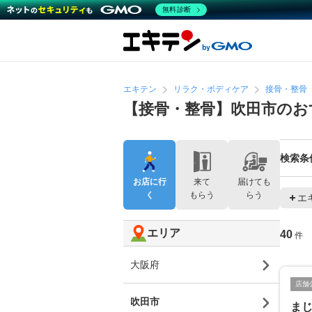
無料診断
エキテン
リラク・ボディケア
接骨・整骨
【接骨・整骨】吹田市のお
検索条
お店に行
来て
届けても
く
もらう
らう
エ
エリア
40
件
大阪府
店舗
吹田市
ま