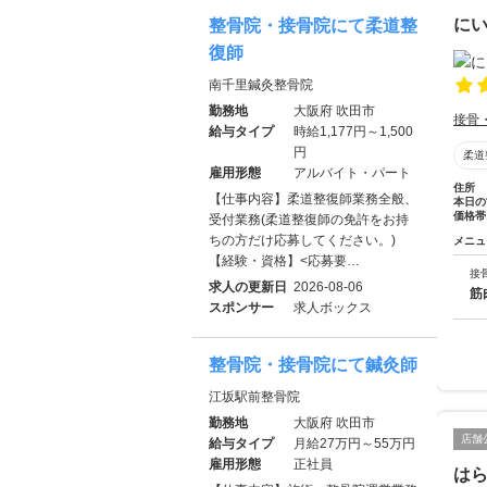
に
整骨院・接骨院にて柔道整
復師
南千里鍼灸整骨院
勤務地
大阪府 吹田市
接骨
給与タイプ
時給1,177円～1,500
円
柔道
雇用形態
アルバイト・パート
住所
【仕事内容】柔道整復師業務全般、
本日の
価格帯
受付業務(柔道整復師の免許をお持
ちの方だけ応募してください。)
メニュ
【経験・資格】<応募要…
接
求人の更新日
2026-08-06
筋
スポンサー
求人ボックス
整骨院・接骨院にて鍼灸師
江坂駅前整骨院
勤務地
大阪府 吹田市
店舗
給与タイプ
月給27万円～55万円
雇用形態
正社員
は