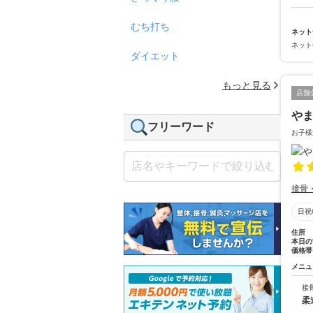
むち打ち
ネット
ネット
ダイエット
もっと見る
店舗
や
フリーワード
お子様
接骨
日祝
住所
本日の
価格帯
メニュ
接
柔