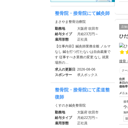
整骨院・接骨院にて鍼灸師
まさやま整骨治療院
店舗
勤務地
大阪府 吹田市
給与タイプ
月給23万円～
ひだ
雇用形態
正社員
【仕事内容】鍼灸師業務全般 ノルマ
なし 鍼を打つ打たないは自由裁量で
す 従事すべき業務の変更:なし 就業
接骨
場所の…
求人の更新日
2026-08-06
クー
スポンサー
求人ボックス
住所
本日の
価格帯
整骨院・接骨院にて柔道整
メニュ
復師
接
くすのき鍼灸整骨院
ウ
勤務地
大阪府 吹田市
無
給与タイプ
月給22万円～
雇用形態
正社員