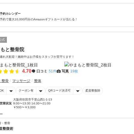
予約カレンダー
予約で最大10,000円分のAmazonギフトカードが当たる！
公式
まもと整骨院
連れ大歓迎！施術中はお子様をスタッフが見守ります！
4.70
口コミ
51件
写真
19枚
・整骨
マッサージ
整体
OK
クーポン有
QRコード決済可
柔道整復師
大阪府吹田市千里山西1-1-13
営業状況
9:00〜13:30 14:30〜21:00
￥500〜￥3,000
ー
骨・整骨
道整復術