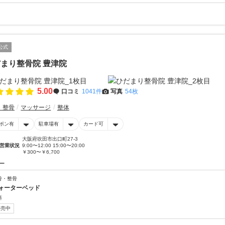
公式
まり整骨院 豊津院
5.00
口コミ
1041件
写真
54枚
・整骨
マッサージ
整体
ポン有
駐車場有
カード可
大阪府吹田市出口町27-3
営業状況
9:00〜12:00 15:00〜20:00
￥300〜￥6,700
ー
骨・整骨
ォーターベッド
料
販売中