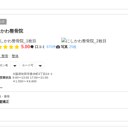
公式
しかわ整骨院
5.00
口コミ
670件
写真
25枚
・整骨
整体
ポン有
カード可
大阪府吹田市垂水町3丁目24−1
営業状況
9:00〜13:00 17:00〜21:00
￥1,500〜￥6,600
ー
骨・整骨
盤矯正