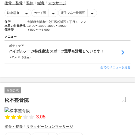
接骨・整骨
整体
鍼灸
マッサージ
駐車場有
カード可
電子マネー決済可
住所
大阪府大阪市住之江区粉浜西１丁目１−２２
本日の営業状況
10:00〜14:00 16:00〜20:30
価格帯
￥500〜￥6,000
メニュー
ボディケア
ハイボルテージ特殊療法 スポーツ選手も活用しています！
￥
2,200
（税込）
全てのメニューを見る
店舗公式
松本整骨院
3.05
接骨・整骨
リラクゼーションマッサージ