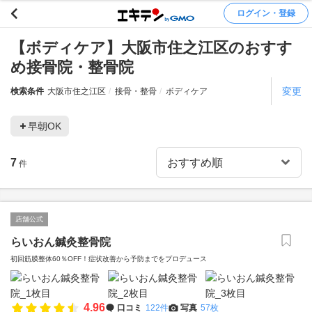
ログイン・登録
【ボディケア】大阪市住之江区のおすす
め接骨院・整骨院
変更
検索条件
大阪市住之江区
接骨・整骨
ボディケア
早朝OK
7
件
店舗公式
らいおん鍼灸整骨院
初回筋膜整体60％OFF！症状改善から予防までをプロデュース
4.96
口コミ
122件
写真
57枚