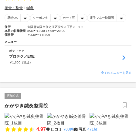
接骨・整骨
鍼灸
早朝OK
クーポン有
カード可
電子マネー決済可
住所
大阪府大阪市住之江区安立３丁目８−１２
本日の営業状況
8:30〜12:30 16:00〜20:00
価格帯
￥330〜￥8,800
メニュー
ボディケア
プロテクノEXE
￥
1,650
（税込）
全てのメニューを見る
店舗公式
かがやき鍼灸整骨院
4.97
口コミ
708件
写真
471枚