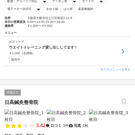
配達・デリバリー対応
クーポン有
カード可
電子マネー決済可
きゆう師
はり師
柔道整復師
住所
大阪府大阪市住之江区粉浜2-11-9
本日の営業状況
9:00〜13:00 15:30〜19:30
価格帯
￥1,000〜￥5,500
メニュー
ボディケア
ウエイトトレーニング貸し出ししてます！
￥
1,000
（非課税）
販売中
全てのメニューを見る
店舗公式
日高鍼灸整骨院
3.42
口コミ
3件
写真
4枚