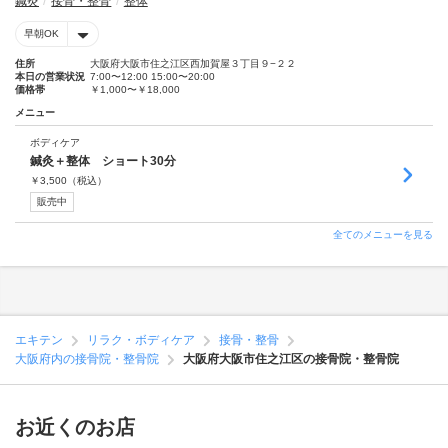
鍼灸
接骨・整骨
整体
早朝OK
住所
大阪府大阪市住之江区西加賀屋３丁目９−２２
本日の営業状況
7:00〜12:00 15:00〜20:00
価格帯
￥1,000〜￥18,000
メニュー
ボディケア
鍼灸＋整体 ショート30分
￥
3,500
（税込）
販売中
全てのメニューを見る
エキテン
リラク・ボディケア
接骨・整骨
大阪府内の接骨院・整骨院
大阪府大阪市住之江区の接骨院・整骨院
お近くのお店