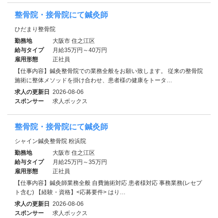
整骨院・接骨院にて鍼灸師
ひだまり整骨院
勤務地
大阪市 住之江区
給与タイプ
月給35万円～40万円
雇用形態
正社員
【仕事内容】鍼灸整骨院での業務全般をお願い致します。 従来の整骨院
施術に整体メソッドを掛け合わせ、患者様の健康をトータ…
求人の更新日
2026-08-06
スポンサー
求人ボックス
整骨院・接骨院にて鍼灸師
シャイン鍼灸整骨院 粉浜院
勤務地
大阪市 住之江区
給与タイプ
月給25万円～35万円
雇用形態
正社員
【仕事内容】鍼灸師業務全般 自費施術対応 患者様対応 事務業務(レセプ
ト含む) 【経験・資格】<応募要件> はり…
求人の更新日
2026-08-06
スポンサー
求人ボックス