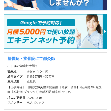
整骨院・接骨院にて鍼灸師
ふしぎの森鍼灸整骨院
勤務地
大阪市 住之江区
給与タイプ
月給25万円～35万円
雇用形態
正社員
【仕事内容】一般的な鍼灸整骨院業務 【経験・資格】<応募要件> 鍼灸
師 未経験可 ブランク可 年齢不問 新卒可 やる気…
求人の更新日
2026-08-06
スポンサー
求人ボックス