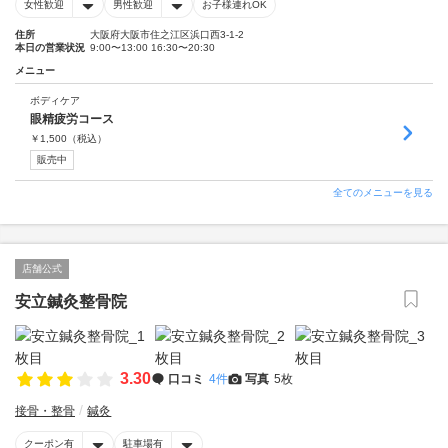
女性歓迎
男性歓迎
お子様連れOK
住所
大阪府大阪市住之江区浜口西3-1-2
本日の営業状況
9:00〜13:00 16:30〜20:30
メニュー
ボディケア
眼精疲労コース
￥
1,500
（税込）
販売中
全てのメニューを見る
店舗公式
安立鍼灸整骨院
3.30
口コミ
4件
写真
5枚
接骨・整骨
鍼灸
クーポン有
駐車場有