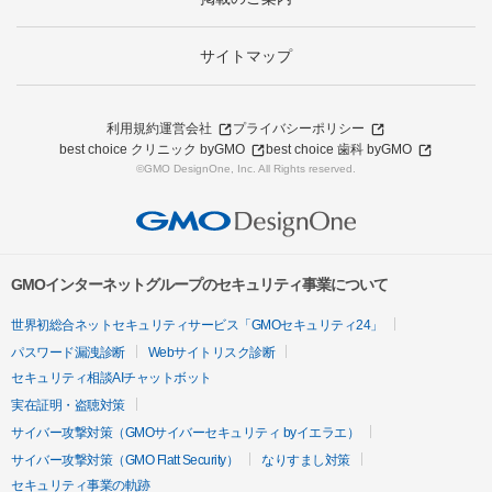
サイトマップ
利用規約
運営会社
プライバシーポリシー
best choice クリニック byGMO
best choice 歯科 byGMO
©GMO DesignOne, Inc. All Rights reserved.
GMOインターネットグループのセキュリティ事業について
世界初総合ネットセキュリティサービス「GMOセキュリティ24」
パスワード漏洩診断
Webサイトリスク診断
セキュリティ相談AIチャットボット
実在証明・盗聴対策
サイバー攻撃対策（GMOサイバーセキュリティ byイエラエ）
サイバー攻撃対策（GMO Flatt Security）
なりすまし対策
セキュリティ事業の軌跡