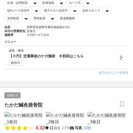
出張・訪問対応
駐車場有
カード可
QRコード決済可
電子マネー決済可
女性スタッフ
女性歓迎
男性歓迎
柔道整復師
住所
長野県安曇野市豊科南穂高4720
本日の営業状況
定休日
価格帯
￥550〜￥7,810
メニュー
接骨・整骨
【０円】交通事故のケガ施術 ※初回はこちら
販売中
全てのメニューを見る
店舗公式
たかだ鍼灸接骨院
4.32
口コミ
27件
写真
10枚