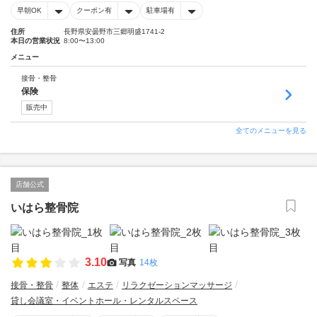
早朝OK
クーポン有
駐車場有
住所
長野県安曇野市三郷明盛1741-2
本日の営業状況
8:00〜13:00
メニュー
接骨・整骨
保険
販売中
全てのメニューを見る
店舗公式
いはら整骨院
3.10
写真
14枚
接骨・整骨
整体
エステ
リラクゼーションマッサージ
貸し会議室・イベントホール・レンタルスペース