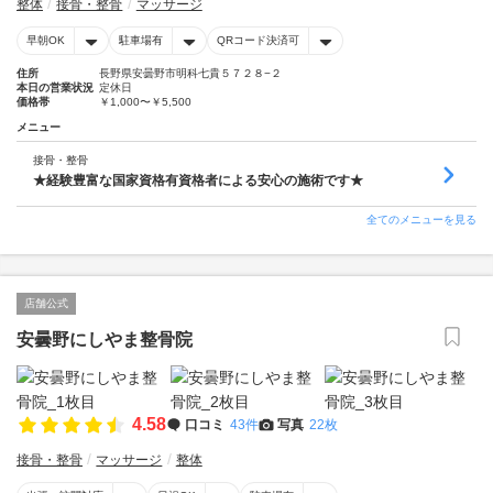
整体
接骨・整骨
マッサージ
早朝OK
駐車場有
QRコード決済可
住所
長野県安曇野市明科七貴５７２８−２
本日の営業状況
定休日
価格帯
￥1,000〜￥5,500
メニュー
接骨・整骨
★経験豊富な国家資格有資格者による安心の施術です★
全てのメニューを見る
店舗公式
安曇野にしやま整骨院
4.58
口コミ
43件
写真
22枚
接骨・整骨
マッサージ
整体