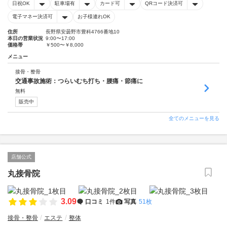
日祝OK
駐車場有
カード可
QRコード決済可
電子マネー決済可
お子様連れOK
住所
長野県安曇野市豊科4766番地10
本日の営業状況
9:00〜17:00
価格帯
￥500〜￥8,000
メニュー
接骨・整骨
交通事故施術：つらいむち打ち・腰痛・節痛に
無料
販売中
全てのメニューを見る
店舗公式
丸接骨院
3.09
口コミ
1件
写真
51枚
接骨・整骨
エステ
整体