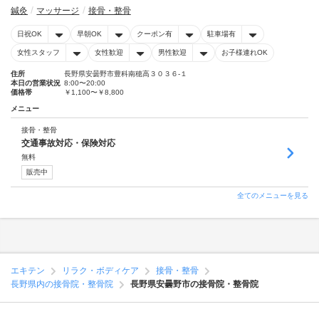
鍼灸
マッサージ
接骨・整骨
日祝OK
早朝OK
クーポン有
駐車場有
女性スタッフ
女性歓迎
男性歓迎
お子様連れOK
住所
長野県安曇野市豊科南穂高３０３６‐１
本日の営業状況
8:00〜20:00
価格帯
￥1,100〜￥8,800
メニュー
接骨・整骨
交通事故対応・保険対応
無料
販売中
全てのメニューを見る
エキテン
リラク・ボディケア
接骨・整骨
長野県内の接骨院・整骨院
長野県安曇野市の接骨院・整骨院