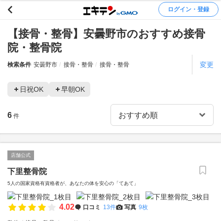
ログイン・登録
【接骨・整骨】安曇野市のおすすめ接骨
院・整骨院
変更
検索条件
安曇野市
接骨・整骨
接骨・整骨
日祝OK
早朝OK
6
件
店舗公式
下里整骨院
5人の国家資格有資格者が、あなたの体を安心の「てあて」
4.02
口コミ
13件
写真
9枚