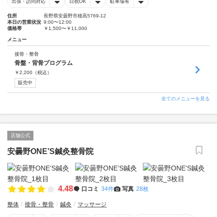
出張・訪問対応
日祝OK
駐車場有
住所
長野県安曇野市穂高5769-12
本日の営業状況
9:00〜12:00
価格帯
￥1,500〜￥11,000
メニュー
接骨・整骨
骨盤・背骨プログラム
￥
2,200
（税込）
販売中
全てのメニューを見る
店舗公式
安曇野ONE’S鍼灸整骨院
4.48
口コミ
34件
写真
28枚
整体
接骨・整骨
鍼灸
マッサージ