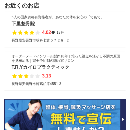
お近くのお店
5人の国家資格有資格者が、あなたの体を安心の「てあて」
下里整骨院
4.02
13件
長野県安曇野市明科七貴５７２８−２
オーダーメードインソール製作18年｜培った視点を活かし不調の原因
を見極める｜完全予約制の隠れ家サロン
T.R.Yカイロプラクティック
3.13
長野県安曇野市穂高柏原4551-3