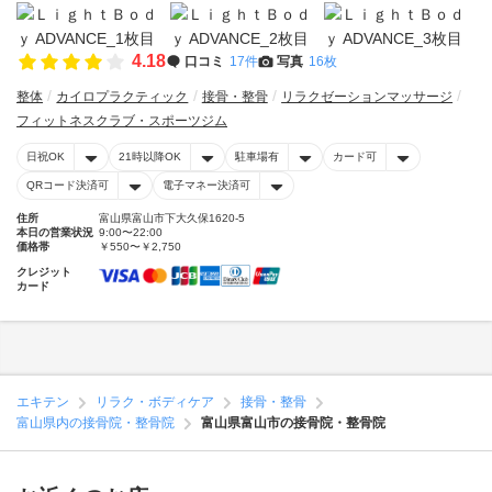
4.18
口コミ
17件
写真
16枚
整体
カイロプラクティック
接骨・整骨
リラクゼーションマッサージ
フィットネスクラブ・スポーツジム
日祝OK
21時以降OK
駐車場有
カード可
QRコード決済可
電子マネー決済可
住所
富山県富山市下大久保1620-5
本日の営業状況
9:00〜22:00
価格帯
￥550〜￥2,750
クレジット
カード
エキテン
リラク・ボディケア
接骨・整骨
富山県内の接骨院・整骨院
富山県富山市の接骨院・整骨院