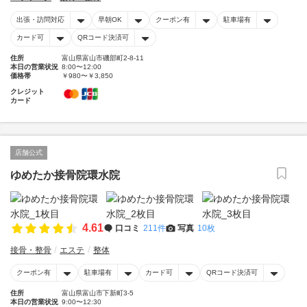
出張・訪問対応
早朝OK
クーポン有
駐車場有
カード可
QRコード決済可
住所
富山県富山市磯部町2-8-11
本日の営業状況
8:00〜12:00
価格帯
￥980〜￥3,850
クレジット
カード
店舗公式
ゆめたか接骨院環水院
4.61
口コミ
211件
写真
10枚
接骨・整骨
エステ
整体
クーポン有
駐車場有
カード可
QRコード決済可
住所
富山県富山市下新町3-5
本日の営業状況
9:00〜12:30