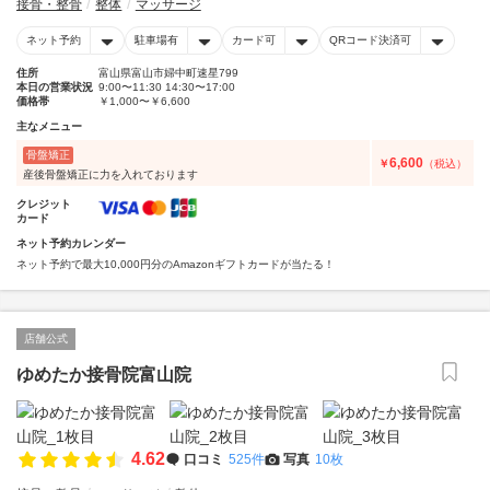
接骨・整骨
整体
マッサージ
ネット予約
駐車場有
カード可
QRコード決済可
住所
富山県富山市婦中町速星799
本日の営業状況
9:00〜11:30 14:30〜17:00
価格帯
￥1,000〜￥6,600
主なメニュー
骨盤矯正
6,600
￥
（税込）
産後骨盤矯正に力を入れております
クレジット
カード
ネット予約カレンダー
ネット予約で最大10,000円分のAmazonギフトカードが当たる！
店舗公式
ゆめたか接骨院富山院
4.62
口コミ
525件
写真
10枚