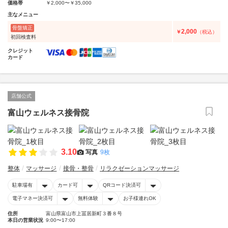
価格帯
￥2,000〜￥35,000
主なメニュー
骨盤矯正
2,000
￥
（税込）
初回検査料
クレジット
カード
店舗公式
富山ウェルネス接骨院
3.10
写真
9枚
整体
マッサージ
接骨・整骨
リラクゼーションマッサージ
駐車場有
カード可
QRコード決済可
電子マネー決済可
無料体験
お子様連れOK
住所
富山県富山市上冨居新町３番８号
本日の営業状況
9:00〜17:00