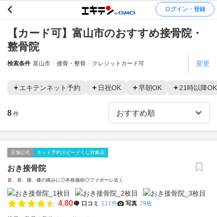
ログイン・登録
【カード可】富山市のおすすめ接骨院・
整骨院
変更
検索条件
富山市
接骨・整骨
クレジットカード可
エキテンネット予約
日祝OK
早朝OK
21時以降OK
8
件
店舗公式
ネット予約スピードくじ対象店
おき接骨院
首、肩、腰、膝の痛みに◎本格施術◎ファボーレ近く
4.80
口コミ
111件
写真
79枚