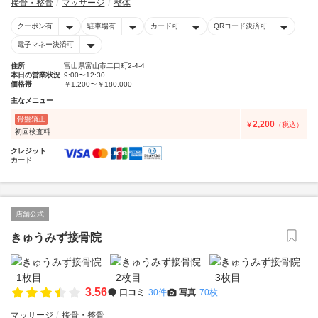
接骨・整骨
マッサージ
整体
クーポン有
駐車場有
カード可
QRコード決済可
電子マネー決済可
住所
富山県富山市二口町2-4-4
本日の営業状況
9:00〜12:30
価格帯
￥1,200〜￥180,000
主なメニュー
骨盤矯正
2,200
￥
（税込）
初回検査料
クレジット
カード
店舗公式
きゅうみず接骨院
3.56
口コミ
30件
写真
70枚
マッサージ
接骨・整骨