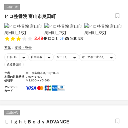
店舗公式
ヒロ整骨院 富山市奥田町
3.49
口コミ
5件
写真
5枚
整体
接骨・整骨
日祝OK
駐車場有
カード可
電子マネー決済可
柔道整復師
住所
富山県富山市奥田町20-25
本日の営業状況
9:00〜17:00
価格帯
￥3,800〜￥5,960
クレジット
カード
店舗公式
ＬｉｇｈｔＢｏｄｙ ADVANCE