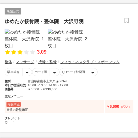
店舗公式
ゆめたか接骨院・整体院 大沢野院
3.09
整体
マッサージ
接骨・整骨
フィットネスクラブ・スポーツジム
駐車場有
カード可
QRコード決済可
住所
富山県富山市上大久保663-4
本日の営業状況
10:00〜13:00 14:00〜19:00
価格帯
￥3,300〜￥330,000
主なメニュー
骨盤矯正
6,600
￥
（税込）
産後の骨盤矯正
クレジット
カード