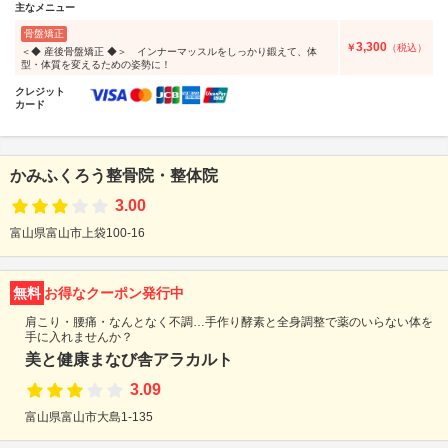
主なメニュー
骨盤矯正
3,300
￥
（税込）
＜◆ 産後骨盤矯正 ◆＞ インナーマッスルをしっかり鍛えて、体
型・体質を変えるための姿勢に！
クレジット
カード
かみふくろう整骨院・整体院
3.00
富山県富山市上袋100-16
無料
お得なクーポン発行中
肩こり・腰痛・なんとなく不調…手作り酵素と全身調整で薬のいらない体を
手に入れませんか？
美と健康まなび舎アラカルト
3.09
富山県富山市大島1-135