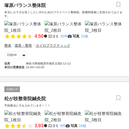
塚原バランス整体院
本当にカラダを良くしたい方のためのプライベート整体院。医療関係者に支持されておりま
す。
4.50
口コミ
30件
写真
15枚
整体
接骨・整骨
カイロプラクティック
日祝OK
住所
神奈川県相模原市南区古淵3-12-12
本日の営業状況
10:00〜20:00
店舗公式
松が枝整骨院鍼灸院
手技療法に力を入れています！！！
3.93
口コミ
9件
写真
16枚