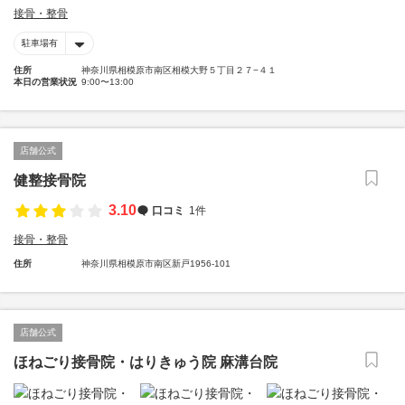
接骨・整骨
駐車場有
住所
神奈川県相模原市南区相模大野５丁目２７−４１
本日の営業状況
9:00〜13:00
店舗公式
健整接骨院
3.10
口コミ
1件
接骨・整骨
住所
神奈川県相模原市南区新戸1956-101
店舗公式
ほねごり接骨院・はりきゅう院 麻溝台院