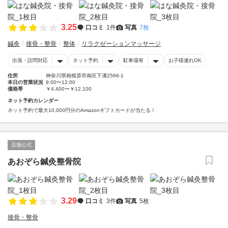
3.25
口コミ
1件
写真
7枚
鍼灸
接骨・整骨
整体
リラクゼーションマッサージ
出張・訪問対応
ネット予約
駐車場有
お子様連れOK
住所
神奈川県相模原市南区下溝2566-1
本日の営業状況
9:00〜12:00
価格帯
￥4,400〜￥12,100
ネット予約カレンダー
ネット予約で最大10,000円分のAmazonギフトカードが当たる！
店舗公式
あおぞら鍼灸整骨院
3.29
口コミ
3件
写真
5枚
接骨・整骨