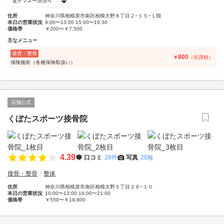
電子マネー決済可
住所
神奈川県相模原市南区相模大野８丁目２−１５−１階
本日の営業状況
9:00〜13:00 15:00〜19:30
価格帯
￥200〜￥7,500
主なメニュー
接骨・整骨
800
￥
（非課税）
保険施術（各種保険取扱い）
店舗公式
くぼたスポーツ接骨院
4.39
口コミ
28件
写真
20枚
接骨・整骨
整体
住所
神奈川県相模原市南区相模大野５丁目２６−１０
本日の営業状況
10:00〜13:00 16:00〜21:00
価格帯
￥550〜￥19,800