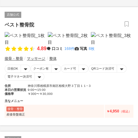
店舗公式
ベスト整骨院
4.89
口コミ
168件
写真
8枚
接骨・整骨
マッサージ
整体
日祝OK
クーポン有
カード可
QRコード決済可
電子マネー決済可
住所
神奈川県相模原市南区相模大野３丁目１１−３
本日の営業状況
9:00〜15:00
価格帯
￥300〜￥30,000
主なメニュー
接骨・整骨
4,950
￥
（税込）
産後骨盤矯正