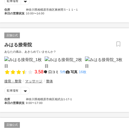
駐車場有
住所
神奈川県相模原市南区東林間５−１１−１
本日の営業状況
10:00〜14:00
店舗公式
みはる接骨院
あなたの痛み、あきらめていませんか？
3.58
口コミ
5件
写真
16枚
接骨・整骨
マッサージ
整体
駐車場有
住所
神奈川県相模原市南区相武台1-17-1
本日の営業状況
9:00〜17:00
店舗公式