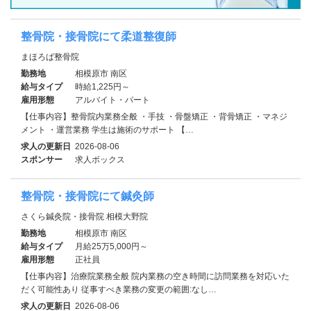
整骨院・接骨院にて柔道整復師
まほろば整骨院
勤務地
相模原市 南区
給与タイプ
時給1,225円～
雇用形態
アルバイト・パート
【仕事内容】整骨院内業務全般 ・手技 ・骨盤矯正 ・背骨矯正 ・マネジ
メント ・運営業務 学生は施術のサポート 【…
求人の更新日
2026-08-06
スポンサー
求人ボックス
整骨院・接骨院にて鍼灸師
さくら鍼灸院・接骨院 相模大野院
勤務地
相模原市 南区
給与タイプ
月給25万5,000円～
雇用形態
正社員
【仕事内容】治療院業務全般 院内業務の空き時間に訪問業務を対応いた
だく可能性あり 従事すべき業務の変更の範囲:なし…
求人の更新日
2026-08-06