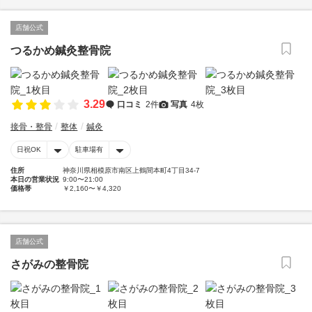
店舗公式
つるかめ鍼灸整骨院
3.29
口コミ
2件
写真
4枚
接骨・整骨
整体
鍼灸
日祝OK
駐車場有
住所
神奈川県相模原市南区上鶴間本町4丁目34-7
本日の営業状況
9:00〜21:00
価格帯
￥2,160〜￥4,320
店舗公式
さがみの整骨院