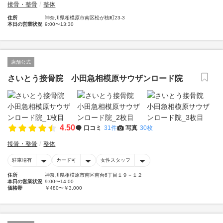
接骨・整骨
整体
住所
神奈川県相模原市南区松が枝町23-3
本日の営業状況
9:00〜13:30
店舗公式
さいとう接骨院 小田急相模原サウザンロード院
4.50
口コミ
31件
写真
30枚
接骨・整骨
整体
駐車場有
カード可
女性スタッフ
住所
神奈川県相模原市南区南台6丁目１９－１２
本日の営業状況
9:00〜14:00
価格帯
￥480〜￥3,000