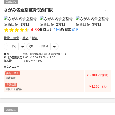
店舗公式
さがみ名倉堂整骨院西口院
4.73
口コミ
94件
写真
63枚
接骨・整骨
整体
鍼灸
カード可
QRコード決済可
住所
神奈川県相模原市南区相模大野6-13-2
本日の営業状況
9:00〜13:00 15:00〜19:30
価格帯
￥600〜￥7,500
主なメニュー
接骨・整骨
3,300
￥
（非課税）
自費施術
骨盤矯正
4,200
￥
（税込）
産後の骨盤矯正
店舗公式