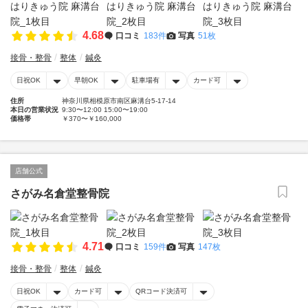
4.68
口コミ
183件
写真
51枚
接骨・整骨
整体
鍼灸
日祝OK
早朝OK
駐車場有
カード可
住所
神奈川県相模原市南区麻溝台5-17-14
本日の営業状況
9:30〜12:00 15:00〜19:00
価格帯
￥370〜￥160,000
店舗公式
さがみ名倉堂整骨院
4.71
口コミ
159件
写真
147枚
接骨・整骨
整体
鍼灸
日祝OK
カード可
QRコード決済可