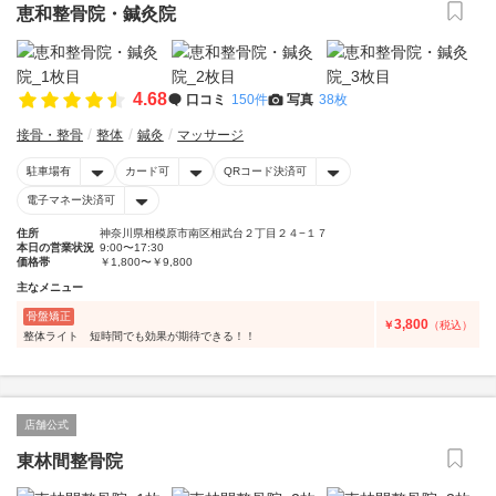
恵和整骨院・鍼灸院
4.68
口コミ
150件
写真
38枚
接骨・整骨
整体
鍼灸
マッサージ
駐車場有
カード可
QRコード決済可
電子マネー決済可
住所
神奈川県相模原市南区相武台２丁目２４−１７
本日の営業状況
9:00〜17:30
価格帯
￥1,800〜￥9,800
主なメニュー
骨盤矯正
3,800
￥
（税込）
整体ライト 短時間でも効果が期待できる！！
店舗公式
東林間整骨院