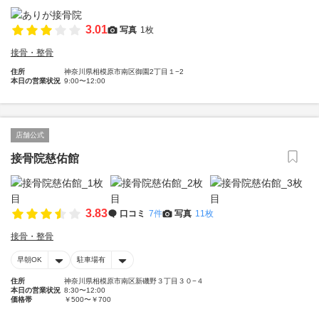
3.01
写真
1枚
接骨・整骨
住所
神奈川県相模原市南区御園2丁目１−2
本日の営業状況
9:00〜12:00
店舗公式
接骨院慈佑館
3.83
口コミ
7件
写真
11枚
接骨・整骨
早朝OK
駐車場有
住所
神奈川県相模原市南区新磯野３丁目３０−４
本日の営業状況
8:30〜12:00
価格帯
￥500〜￥700