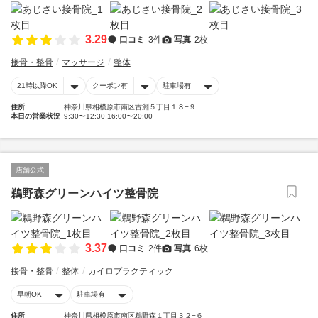
3.29
口コミ
3件
写真
2枚
接骨・整骨
マッサージ
整体
21時以降OK
クーポン有
駐車場有
住所
神奈川県相模原市南区古淵５丁目１８−９
本日の営業状況
9:30〜12:30 16:00〜20:00
店舗公式
鵜野森グリーンハイツ整骨院
3.37
口コミ
2件
写真
6枚
接骨・整骨
整体
カイロプラクティック
早朝OK
駐車場有
住所
神奈川県相模原市南区鵜野森１丁目３２−６