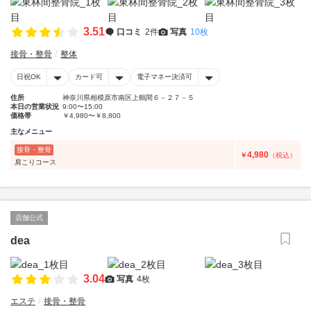
3.51
口コミ
2件
写真
10枚
接骨・整骨
整体
日祝OK
カード可
電子マネー決済可
住所
神奈川県相模原市南区上鶴間６－２７－５
本日の営業状況
9:00〜15:00
価格帯
￥4,980〜￥8,800
主なメニュー
接骨・整骨
4,980
￥
（税込）
肩こりコース
店舗公式
dea
3.04
写真
4枚
エステ
接骨・整骨