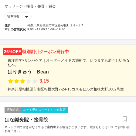
マッサージ
接骨・整骨
鍼灸
駐車場有
住所
神奈川県相模原市南区松が枝町１８−１７
本日の営業状況
9:00〜12:00 15:00〜19:30
26%OFF
特別割引クーポン発行中
東洋医学×リンパケア｜オーダーメイドの施術で、いつまでも若々しいあな
たへ。
はりきゅう Bean
3.15
神奈川県相模原市南区相模大野7-24-15コスモヒルズ相模大野1002号室
店舗公式
ネット予約スピードくじ対象店
はな鍼灸院・接骨院
ネット予約で空きがなくてもご案内出来る場合がございます。電話もしくはLINEでお問い合
わせ下さい。