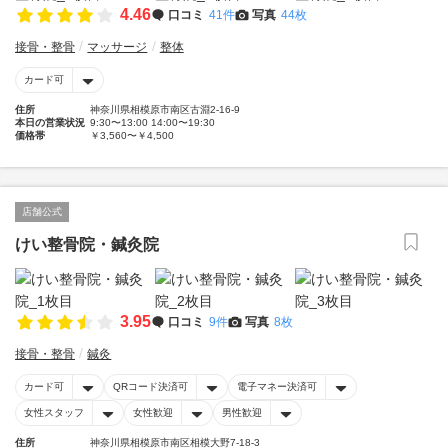
4.46
口コミ
41件
写真
44枚
接骨・整骨
マッサージ
整体
カード可
住所
神奈川県相模原市南区古淵2-16-9
本日の営業状況
9:30〜13:00 14:00〜19:30
価格帯
￥3,560〜￥4,500
店舗公式
けい整骨院・鍼灸院
3.95
口コミ
9件
写真
8枚
接骨・整骨
鍼灸
カード可
QRコード決済可
電子マネー決済可
女性スタッフ
女性歓迎
男性歓迎
住所
神奈川県相模原市南区相模大野7-18-3