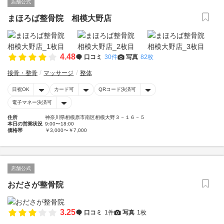
店舗公式
まほろば整骨院 相模大野店
4.48
口コミ
30件
写真
82枚
接骨・整骨
マッサージ
整体
日祝OK
カード可
QRコード決済可
電子マネー決済可
住所
神奈川県相模原市南区相模大野３－１６－５
本日の営業状況
9:00〜18:00
価格帯
￥3,000〜￥7,000
店舗公式
おださが整骨院
3.25
口コミ
1件
写真
1枚