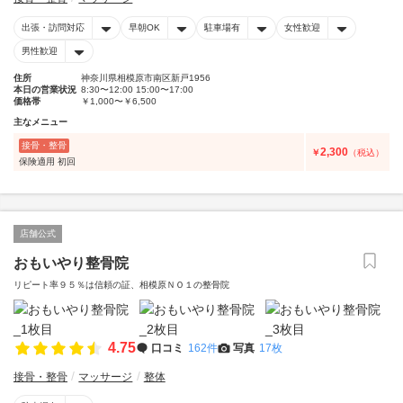
出張・訪問対応
早朝OK
駐車場有
女性歓迎
男性歓迎
住所
神奈川県相模原市南区新戸1956
本日の営業状況
8:30〜12:00 15:00〜17:00
価格帯
￥1,000〜￥6,500
主なメニュー
接骨・整骨
2,300
￥
（税込）
保険適用 初回
店舗公式
おもいやり整骨院
リピート率９５％は信頼の証、相模原ＮＯ１の整骨院
4.75
口コミ
162件
写真
17枚
接骨・整骨
マッサージ
整体