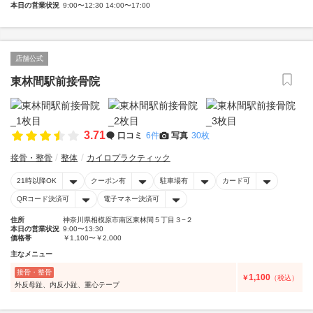
本日の営業状況
9:00〜12:30 14:00〜17:00
店舗公式
東林間駅前接骨院
3.71
口コミ
6件
写真
30枚
接骨・整骨
整体
カイロプラクティック
21時以降OK
クーポン有
駐車場有
カード可
QRコード決済可
電子マネー決済可
住所
神奈川県相模原市南区東林間５丁目３−２
本日の営業状況
9:00〜13:30
価格帯
￥1,100〜￥2,000
主なメニュー
接骨・整骨
1,100
￥
（税込）
外反母趾、内反小趾、重心テープ