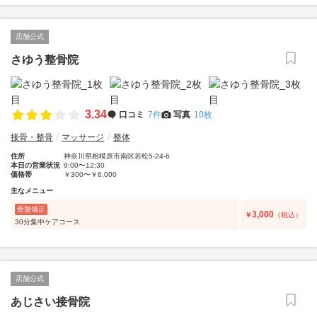
店舗公式
さゆう整骨院
3.34
口コミ
7件
写真
10枚
接骨・整骨
マッサージ
整体
住所
神奈川県相模原市南区若松5-24-6
本日の営業状況
9:00〜12:30
価格帯
￥300〜￥6,000
主なメニュー
骨盤矯正
3,000
￥
（税込）
30分集中ケアコース
店舗公式
あじさい接骨院