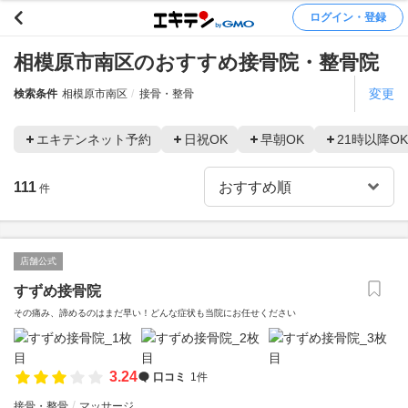
ログイン・登録
相模原市南区のおすすめ接骨院・整骨院
変更
検索条件
相模原市南区
接骨・整骨
エキテンネット予約
日祝OK
早朝OK
21時以降OK
111
件
店舗公式
すずめ接骨院
その痛み、諦めるのはまだ早い！どんな症状も当院にお任せください
3.24
口コミ
1件
接骨・整骨
マッサージ