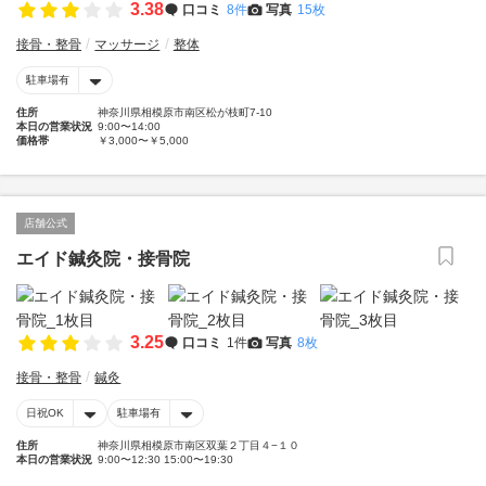
3.38
口コミ
8件
写真
15枚
接骨・整骨
マッサージ
整体
駐車場有
住所
神奈川県相模原市南区松が枝町7-10
本日の営業状況
9:00〜14:00
価格帯
￥3,000〜￥5,000
店舗公式
エイド鍼灸院・接骨院
3.25
口コミ
1件
写真
8枚
接骨・整骨
鍼灸
日祝OK
駐車場有
住所
神奈川県相模原市南区双葉２丁目４−１０
本日の営業状況
9:00〜12:30 15:00〜19:30