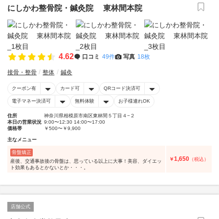
にしかわ整骨院・鍼灸院 東林間本院
4.62
口コミ
49件
写真
18枚
接骨・整骨
整体
鍼灸
クーポン有
カード可
QRコード決済可
電子マネー決済可
無料体験
お子様連れOK
住所
神奈川県相模原市南区東林間５丁目４−２
本日の営業状況
9:00〜12:30 14:00〜17:00
価格帯
￥500〜￥9,900
主なメニュー
骨盤矯正
1,650
￥
（税込）
産後、交通事故後の骨盤は、思っている以上に大事！美容、ダイエッ
ト効果もあるとかないとか・・・。
店舗公式