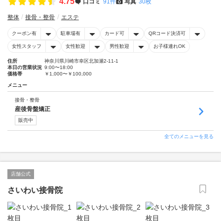
4.75
口コミ
91件
写真
30枚
整体
接骨・整骨
エステ
クーポン有
駐車場有
カード可
QRコード決済可
女性スタッフ
女性歓迎
男性歓迎
お子様連れOK
住所
神奈川県川崎市幸区北加瀬2-11-1
本日の営業状況
9:00〜18:00
価格帯
￥1,000〜￥100,000
メニュー
接骨・整骨
産後骨盤矯正
販売中
全てのメニューを見る
店舗公式
さいわい接骨院