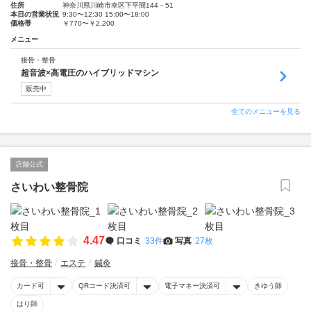
住所
神奈川県川崎市幸区下平間144－51
本日の営業状況
9:30〜12:30 15:00〜18:00
価格帯
￥770〜￥2,200
メニュー
接骨・整骨
超音波×高電圧のハイブリッドマシン
販売中
全てのメニューを見る
店舗公式
さいわい整骨院
4.47
口コミ
33件
写真
27枚
接骨・整骨
エステ
鍼灸
カード可
QRコード決済可
電子マネー決済可
きゆう師
はり師