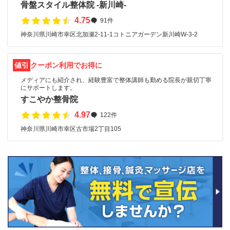
骨盤スタイル整体院 -新川崎-
4.75
91件
神奈川県川崎市幸区北加瀬2-11-1コトニアガーデン新川崎W-3-2
値引
クーポン利用でお得に
メディアにも紹介され、経験豊富で整体講師も勤める院長が親切丁寧
にサポートします。
すこやか整骨院
4.97
122件
神奈川県川崎市幸区古市場2丁目105