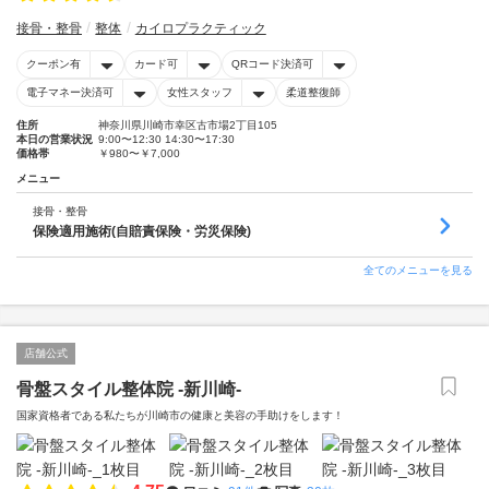
接骨・整骨
整体
カイロプラクティック
クーポン有
カード可
QRコード決済可
電子マネー決済可
女性スタッフ
柔道整復師
住所
神奈川県川崎市幸区古市場2丁目105
本日の営業状況
9:00〜12:30 14:30〜17:30
価格帯
￥980〜￥7,000
メニュー
接骨・整骨
保険適用施術(自賠責保険・労災保険)
全てのメニューを見る
店舗公式
骨盤スタイル整体院 -新川崎-
国家資格者である私たちが川崎市の健康と美容の手助けをします！