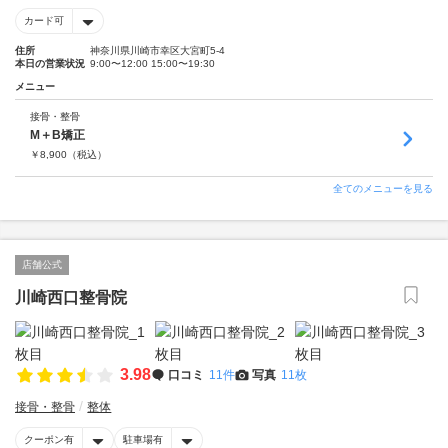
カード可
住所
神奈川県川崎市幸区大宮町5-4
本日の営業状況
9:00〜12:00 15:00〜19:30
メニュー
接骨・整骨
M＋B矯正
￥
8,900
（税込）
全てのメニューを見る
店舗公式
川崎西口整骨院
3.98
口コミ
11件
写真
11枚
接骨・整骨
整体
クーポン有
駐車場有