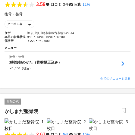
3.59
口コミ
3件
写真
11枚
接骨・整骨
クーポン有
住所
神奈川県川崎市幸区古市場1-29-14
本日の営業状況
9:00〜13:00 15:00〜18:00
価格帯
￥220〜￥2,000
メニュー
接骨・整骨
3割負担のかた（骨盤矯正込み）
￥
1,650
（税込）
全てのメニューを見る
店舗公式
かしまだ整骨院
3.67
口コミ
5件
写真
19枚