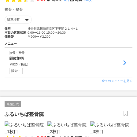
接骨・整骨
駐車場有
住所
神奈川県川崎市幸区下平間２１４−１
本日の営業状況
9:00〜13:00 15:00〜20:30
価格帯
￥500〜￥2,200
メニュー
接骨・整骨
部位施術
￥
825
（税込）
販売中
全てのメニューを見る
店舗公式
ふるいちば整骨院