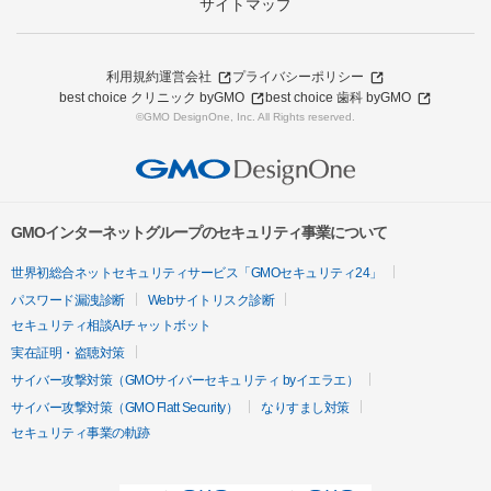
サイトマップ
利用規約
運営会社
プライバシーポリシー
best choice クリニック byGMO
best choice 歯科 byGMO
©GMO DesignOne, Inc. All Rights reserved.
GMOインターネットグループのセキュリティ事業について
世界初総合ネットセキュリティサービス「GMOセキュリティ24」
パスワード漏洩診断
Webサイトリスク診断
セキュリティ相談AIチャットボット
実在証明・盗聴対策
サイバー攻撃対策（GMOサイバーセキュリティ byイエラエ）
サイバー攻撃対策（GMO Flatt Security）
なりすまし対策
セキュリティ事業の軌跡