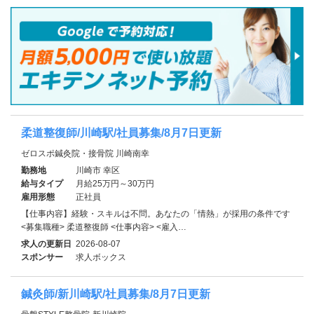
柔道整復師/川崎駅/社員募集/8月7日更新
ゼロスポ鍼灸院・接骨院 川崎南幸
勤務地
川崎市 幸区
給与タイプ
月給25万円～30万円
雇用形態
正社員
【仕事内容】経験・スキルは不問。あなたの「情熱」が採用の条件です
<募集職種> 柔道整復師 <仕事内容> <雇入…
求人の更新日
2026-08-07
スポンサー
求人ボックス
鍼灸師/新川崎駅/社員募集/8月7日更新