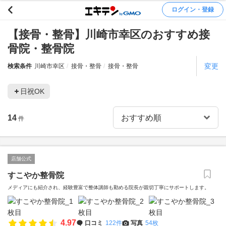
ログイン・登録
【接骨・整骨】川崎市幸区のおすすめ接
骨院・整骨院
変更
検索条件
川崎市幸区
接骨・整骨
接骨・整骨
日祝OK
14
件
店舗公式
すこやか整骨院
メディアにも紹介され、経験豊富で整体講師も勤める院長が親切丁寧にサポートします。
4.97
口コミ
122件
写真
54枚