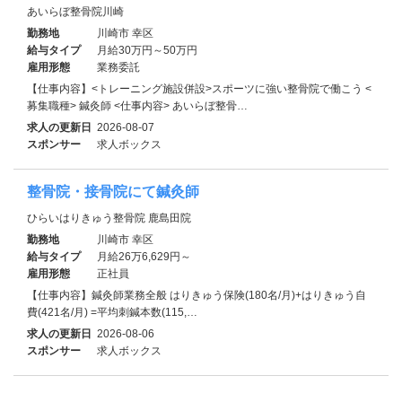
あいらぼ整骨院川崎
勤務地
川崎市 幸区
給与タイプ
月給30万円～50万円
雇用形態
業務委託
【仕事内容】<トレーニング施設併設>スポーツに強い整骨院で働こう <
募集職種> 鍼灸師 <仕事内容> あいらぼ整骨…
求人の更新日
2026-08-07
スポンサー
求人ボックス
整骨院・接骨院にて鍼灸師
ひらいはりきゅう整骨院 鹿島田院
勤務地
川崎市 幸区
給与タイプ
月給26万6,629円～
雇用形態
正社員
【仕事内容】鍼灸師業務全般 はりきゅう保険(180名/月)+はりきゅう自
費(421名/月) =平均刺鍼本数(115,…
求人の更新日
2026-08-06
スポンサー
求人ボックス