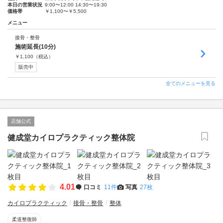
本日の営業状況
9:00〜12:00 14:30〜19:30
価格帯
￥1,100〜￥5,500
メニュー
接骨・整骨
施術延長(10分)
￥
1,100
（税込）
販売中
全てのメニューを見る
店舗公式
健成堂カイロプラクティック整体院
4.01
口コミ
11件
写真
27枚
カイロプラクティック
接骨・整骨
整体
柔道整復師