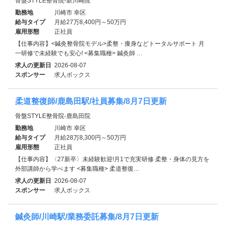
骨盤STYLE整骨院-新川崎院
勤務地
川崎市 幸区
給与タイプ
月給27万8,400円～50万円
雇用形態
正社員
【仕事内容】<鍼灸整骨院モデル>柔整・痩身などトータルサポート 月
一研修で未経験でも安心! <募集職種> 鍼灸師 …
求人の更新日
2026-08-07
スポンサー
求人ボックス
柔道整復師/鹿島田駅/社員募集/8月7日更新
骨盤STYLE整骨院-鹿島田院
勤務地
川崎市 幸区
給与タイプ
月給28万8,300円～50万円
雇用形態
正社員
【仕事内容】〈27新卒〉未経験歓迎!月1で充実研修 柔整・身体の見方を
外部講師から学べます <募集職種> 柔道整復…
求人の更新日
2026-08-07
スポンサー
求人ボックス
鍼灸師/川崎駅/業務委託募集/8月7日更新