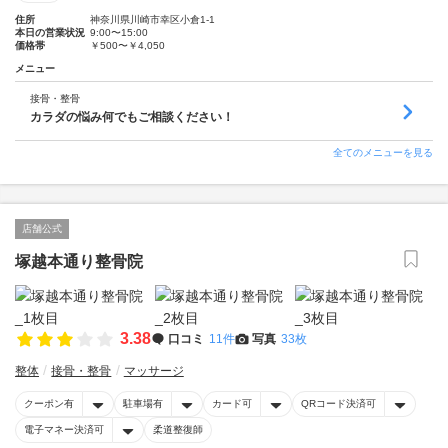
住所
神奈川県川崎市幸区小倉1-1
本日の営業状況
9:00〜15:00
価格帯
￥500〜￥4,050
メニュー
接骨・整骨
カラダの悩み何でもご相談ください！
全てのメニューを見る
店舗公式
塚越本通り整骨院
3.38
口コミ
11件
写真
33枚
整体
接骨・整骨
マッサージ
クーポン有
駐車場有
カード可
QRコード決済可
電子マネー決済可
柔道整復師