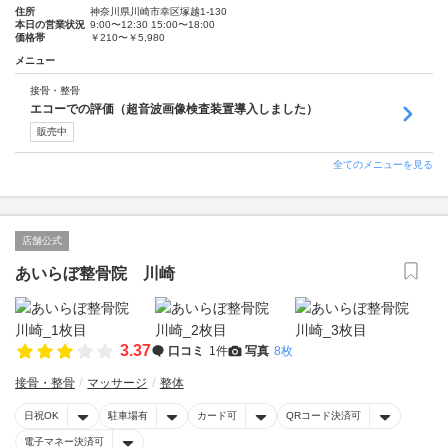
住所
神奈川県川崎市幸区塚越1-130
本日の営業状況
9:00〜12:30 15:00〜18:00
価格帯
￥210〜￥5,980
メニュー
接骨・整骨
エコーでの評価（超音波画像検査装置導入しました）
販売中
全てのメニューを見る
店舗公式
あいらぼ整骨院 川崎
3.37
口コミ
1件
写真
8枚
接骨・整骨
マッサージ
整体
日祝OK
駐車場有
カード可
QRコード決済可
電子マネー決済可