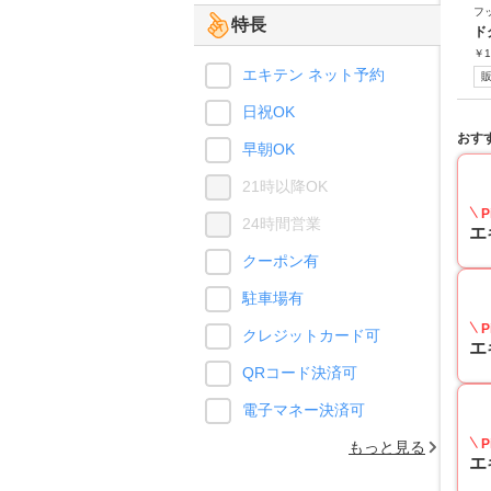
フ
特長
ド
￥
1
エキテン ネット予約
日祝OK
おす
早朝OK
21時以降OK
P
24時間営業
エ
クーポン有
駐車場有
P
クレジットカード可
エ
QRコード決済可
電子マネー決済可
P
もっと見る
エ