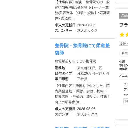
【仕事内容】鍼灸・整骨院での一般
施術/施術補助/受付等 トレーナー業
務/美容整体 【経験・資格】<応募要
店舗
件> 柔道整…
フ
求人の更新日
2026-08-06
スポンサー
求人ボックス
接骨
整骨院・接骨院にて柔道整
復師
駐車
船堀駅前りゅうせい接骨院
住所
本日の
勤務地
東京都 江戸川区
価格帯
給与タイプ
月給26万円～37万円
メニュ
雇用形態
正社員
フ
【仕事内容】施術を中心とした、院
フ
内業務全般 ・問診、評価、施術 ・
￥
2
指導管理 ・評価力、説明力、技術力
向上の研修参加 …
求人の更新日
2026-08-06
スポンサー
求人ボックス