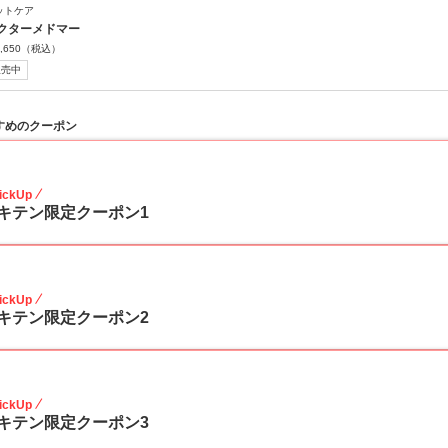
ットケア
クターメドマー
,650
（税込）
販売中
すめのクーポン
40
ickUp
キテン限定クーポン1
40
ickUp
キテン限定クーポン2
40
ickUp
キテン限定クーポン3