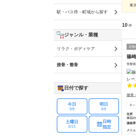
東京
駅・バス停・町域から探す
10
件
ジャンル・業種
店舗
リラク・ボディケア
篠
骨盤矯
接骨・整骨
日付で探す
接骨
今日
明日
ネッ
8/8
8/9
住所
本日の
日時
土曜日
価格帯
指定
8/15
メニュ