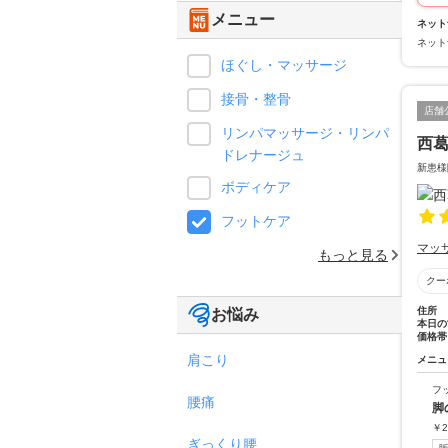
メニュー
ネット
ネット
ほぐし・マッサージ
接骨・整骨
店舗
リンパマッサージ・リンパ
西
ドレナージュ
新患様
ボディケア
フットケア
マッ
もっと見る
クー
住所
お悩み
本日の
価格帯
肩こり
メニュ
フ
腰痛
脚
￥
2
ぎっくり腰