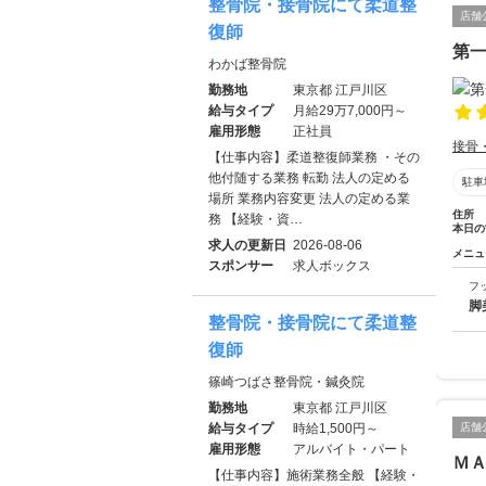
整骨院・接骨院にて柔道整
店舗
復師
第
わかば整骨院
勤務地
東京都 江戸川区
給与タイプ
月給29万7,000円～
雇用形態
正社員
接骨
【仕事内容】柔道整復師業務 ・その
他付随する業務 転勤 法人の定める
駐車
場所 業務内容変更 法人の定める業
住所
務 【経験・資…
本日の
求人の更新日
2026-08-06
メニュ
スポンサー
求人ボックス
フ
脚
整骨院・接骨院にて柔道整
復師
篠崎つばさ整骨院・鍼灸院
勤務地
東京都 江戸川区
給与タイプ
時給1,500円～
店舗
雇用形態
アルバイト・パート
Ｍ
【仕事内容】施術業務全般 【経験・