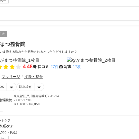
販売中
公式
がまつ整骨院
いま抱える悩みから解放されるとしたらどうしますか？
4.48
口コミ
27件
写真
17枚
マッサージ
接骨・整骨
OK
駐車場有
東京都江戸川区南篠崎町2-12-14
営業状況
9:00〜17:00
￥1,100〜￥6,050
ー
ットケア
き爪ケア
,500
（税込）
販売中