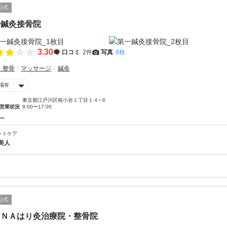
公式
一鍼灸接骨院
3.30
口コミ
2件
写真
8枚
・整骨
マッサージ
鍼灸
場有
東京都江戸川区南小岩１丁目１４−６
営業状況
9:00〜17:00
ー
ットケア
美人
公式
ＡＮＡはり灸治療院・整骨院