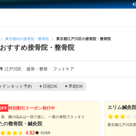
東京都内の接骨院・整骨院
東京都江戸川区の接骨院・整骨院
おすすめ接骨院・整骨院
件
江戸川区
接骨・整骨
フットケア
キテンネット予約
日祝OK
早朝OK
エリム鍼灸
OFF
特別割引クーポン発行中
、肩、腰の悩みは一回で楽に、一度の来院でスッキリ
たの整骨院・鍼灸院
東京都江戸川区西小
4.92
629件