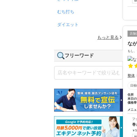
むち打ち
ダイエット
店舗
もっと見る
な
もし、
フリーワード
整体
日祝
住所
本日の
価格帯
メニュ
フ
巻
￥
5