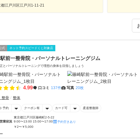
都江戸川区江戸川1-11-21
公式
ネット予約スピードくじ対象店
崎駅前一整骨院・パーソナルトレーニングジム
正とパーソナルトレーニングで理想の身体を目指しましょう
4.99
口コミ
137件
写真
20枚
・整骨
整体
ト予約
クーポン有
カード可
柔道整復師
東京都江戸川区篠崎町2-5-22
営業状況
9:00〜13:00 15:00〜17:00
予約空きあり
￥2〜￥5,000
ー