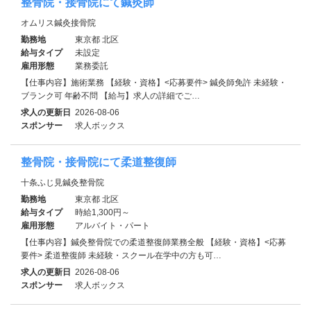
整骨院・接骨院にて鍼灸師
オムリス鍼灸接骨院
勤務地
東京都 北区
給与タイプ
未設定
雇用形態
業務委託
【仕事内容】施術業務 【経験・資格】<応募要件> 鍼灸師免許 未経験・
ブランク可 年齢不問 【給与】求人の詳細でご…
求人の更新日
2026-08-06
スポンサー
求人ボックス
整骨院・接骨院にて柔道整復師
十条ふじ見鍼灸整骨院
勤務地
東京都 北区
給与タイプ
時給1,300円～
雇用形態
アルバイト・パート
【仕事内容】鍼灸整骨院での柔道整復師業務全般 【経験・資格】<応募
要件> 柔道整復師 未経験・スクール在学中の方も可…
求人の更新日
2026-08-06
スポンサー
求人ボックス