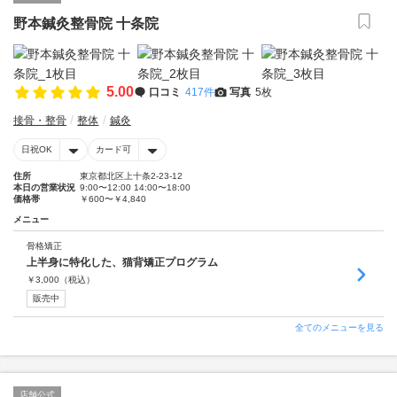
野本鍼灸整骨院 十条院
5.00
口コミ
417件
写真
5枚
接骨・整骨
整体
鍼灸
日祝OK
カード可
住所
東京都北区上十条2-23-12
本日の営業状況
9:00〜12:00 14:00〜18:00
価格帯
￥600〜￥4,840
メニュー
骨格矯正
上半身に特化した、猫背矯正プログラム
￥
3,000
（税込）
販売中
全てのメニューを見る
店舗公式