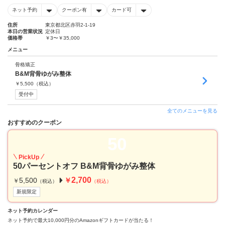
ネット予約
クーポン有
カード可
住所
東京都北区赤羽2-1-19
本日の営業状況
定休日
価格帯
￥3〜￥35,000
メニュー
骨格矯正
B&M背骨ゆがみ整体
￥
5,500
（税込）
受付中
全てのメニューを見る
おすすめのクーポン
50
PickUp
50パーセントオフ B&M背骨ゆがみ整体
2,700
5,500
￥
￥
（税込）
（税込）
新規限定
ネット予約カレンダー
ネット予約で最大10,000円分のAmazonギフトカードが当たる！