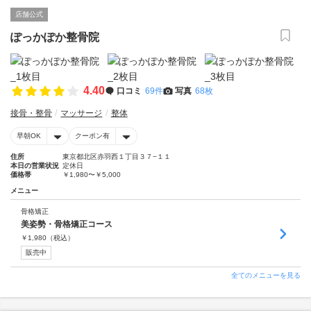
店舗公式
ぽっかぽか整骨院
4.40
口コミ
69件
写真
68枚
接骨・整骨
マッサージ
整体
早朝OK
クーポン有
住所
東京都北区赤羽西１丁目３７−１１
本日の営業状況
定休日
価格帯
￥1,980〜￥5,000
メニュー
骨格矯正
美姿勢・骨格矯正コース
￥
1,980
（税込）
販売中
全てのメニューを見る