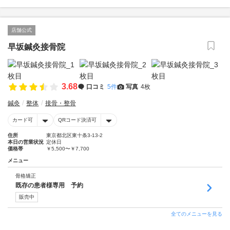
店舗公式
早坂鍼灸接骨院
3.68
口コミ
5件
写真
4枚
鍼灸
整体
接骨・整骨
カード可
QRコード決済可
住所
東京都北区東十条3‐13‐2
本日の営業状況
定休日
価格帯
￥5,500〜￥7,700
メニュー
骨格矯正
既存の患者様専用 予約
販売中
全てのメニューを見る