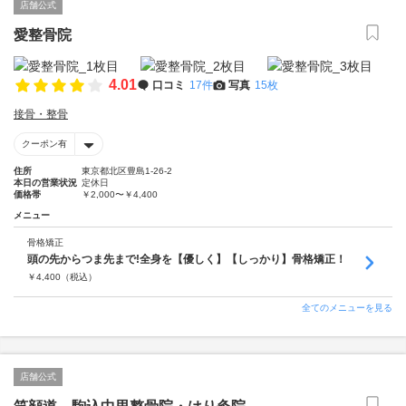
店舗公式
愛整骨院
4.01
口コミ
17件
写真
15枚
接骨・整骨
クーポン有
住所
東京都北区豊島1-26-2
本日の営業状況
定休日
価格帯
￥2,000〜￥4,400
メニュー
骨格矯正
頭の先からつま先まで!全身を【優しく】【しっかり】骨格矯正！
￥
4,400
（税込）
全てのメニューを見る
店舗公式