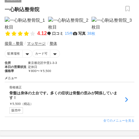
一心駒込整骨院
4.12
口コミ
15件
写真
38枚
接骨・整骨
マッサージ
整体
駐車場有
カード可
住所
東京都北区中里1-3-3
本日の営業状況
定休日
価格帯
￥800〜￥5,500
メニュー
骨格矯正
骨盤は身体の土台です。多くの症状は骨盤の歪みが関係していま
す！
￥
5,500
（税込）
販売中
全てのメニューを見る