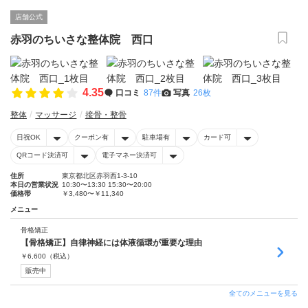
店舗公式
赤羽のちいさな整体院 西口
4.35
口コミ
87件
写真
26枚
整体
マッサージ
接骨・整骨
日祝OK
クーポン有
駐車場有
カード可
QRコード決済可
電子マネー決済可
住所
東京都北区赤羽西1-3-10
本日の営業状況
10:30〜13:30 15:30〜20:00
価格帯
￥3,480〜￥11,340
メニュー
骨格矯正
【骨格矯正】自律神経には体液循環が重要な理由
￥
6,600
（税込）
販売中
全てのメニューを見る