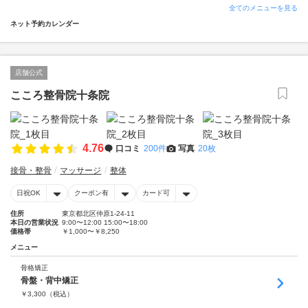
全てのメニューを見る
ネット予約カレンダー
店舗公式
こころ整骨院十条院
4.76
口コミ
200件
写真
20枚
接骨・整骨
マッサージ
整体
日祝OK
クーポン有
カード可
住所
東京都北区仲原1-24-11
本日の営業状況
9:00〜12:00 15:00〜18:00
価格帯
￥1,000〜￥8,250
メニュー
骨格矯正
骨盤・背中矯正
￥
3,300
（税込）