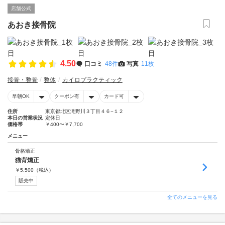
店舗公式
あおき接骨院
4.50
口コミ
48件
写真
11枚
接骨・整骨
整体
カイロプラクティック
早朝OK
クーポン有
カード可
住所
東京都北区滝野川３丁目４６−１２
本日の営業状況
定休日
価格帯
￥400〜￥7,700
メニュー
骨格矯正
猫背矯正
￥
5,500
（税込）
販売中
全てのメニューを見る