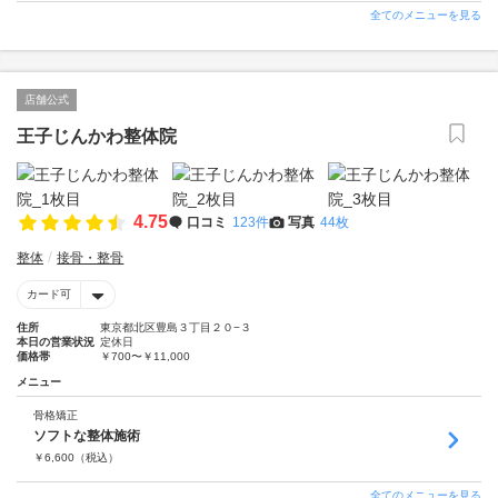
全てのメニューを見る
店舗公式
王子じんかわ整体院
4.75
口コミ
123件
写真
44枚
整体
接骨・整骨
カード可
住所
東京都北区豊島３丁目２０−３
本日の営業状況
定休日
価格帯
￥700〜￥11,000
メニュー
骨格矯正
ソフトな整体施術
￥
6,600
（税込）
全てのメニューを見る