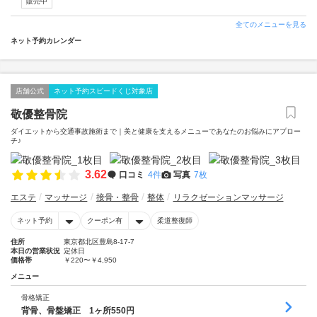
販売中
全てのメニューを見る
ネット予約カレンダー
店舗公式
ネット予約スピードくじ対象店
敬優整骨院
ダイエットから交通事故施術まで｜美と健康を支えるメニューであなたのお悩みにアプロー
チ♪
3.62
口コミ
4件
写真
7枚
エステ
マッサージ
接骨・整骨
整体
リラクゼーションマッサージ
ネット予約
クーポン有
柔道整復師
住所
東京都北区豊島8-17-7
本日の営業状況
定休日
価格帯
￥220〜￥4,950
メニュー
骨格矯正
背骨、骨盤矯正 1ヶ所550円