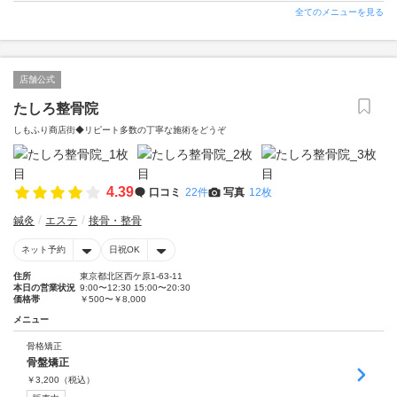
全てのメニューを見る
店舗公式
たしろ整骨院
しもふり商店街◆リピート多数の丁寧な施術をどうぞ
4.39
口コミ
22件
写真
12枚
鍼灸
エステ
接骨・整骨
ネット予約
日祝OK
住所
東京都北区西ケ原1-63-11
本日の営業状況
9:00〜12:30 15:00〜20:30
価格帯
￥500〜￥8,000
メニュー
骨格矯正
骨盤矯正
￥
3,200
（税込）