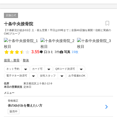
店舗公式
十条中央接骨院
【十条駅北口徒歩3分】土・祝も営業！平日は20時まで｜全国49店舗を展開！信頼と実績の
CMCグループ
3.55
口コミ
3件
写真
19枚
接骨・整骨
整体
ネット予約
カード可
QRコード決済可
電子マネー決済可
女性スタッフ
お子様連れOK
住所
東京都北区上十条2-12-9
本日の営業状況
定休日
メニュー
骨格矯正
体のゆがみを整えたい方
販売中