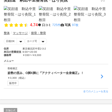
笑顔道 駒込中里整骨院・はり灸院
4.74
口コミ
725件
写真
97枚
整体
マッサージ
接骨・整骨
日祝OK
カード可
住所
東京都北区中里2-3-2
本日の営業状況
9:00〜20:00
価格帯
￥330〜￥8,000
メニュー
骨格矯正
姿勢の歪み、O脚X脚に『アクティベーター全身矯正』！
￥
3,300
（税込）
販売中
全てのメニューを見る
店舗公式