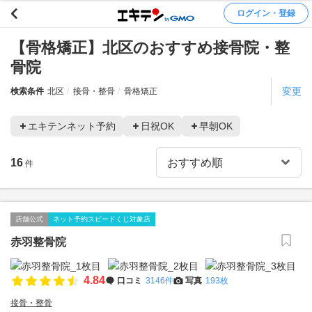
ログイン・登録
【骨格矯正】北区のおすすめ接骨院・整
骨院
変更
検索条件
北区
接骨・整骨
骨格矯正
エキテンネット予約
日祝OK
早朝OK
16
件
店舗公式
ネット予約スピードくじ対象店
赤羽整骨院
4.84
口コミ
3146件
写真
193枚
接骨・整骨