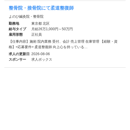
整骨院・接骨院にて柔道整復師
よのひ鍼灸院・整骨院
勤務地
東京都 北区
給与タイプ
月給26万1,000円～50万円
雇用形態
正社員
【仕事内容】施術 院内業務 受付、会計 売上管理 在庫管理 【経験・資
格】<応募要件> 柔道整復師 向上心を持っている…
求人の更新日
2026-08-06
スポンサー
求人ボックス