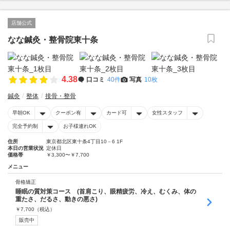
店舗公式
なな鍼灸・整骨院東十条
4.38
口コミ
40件
写真
10枚
鍼灸
整体
接骨・整骨
早朝OK
クーポン有
カード可
女性スタッフ
完全予約制
お子様連れOK
住所
東京都北区東十条4丁目10－6 1F
本日の営業状況
定休日
価格帯
￥3,300〜￥7,700
メニュー
骨格矯正
睡眠の質対策コース (首肩こり、眼精疲労、冷え、むくみ、体の
重たさ、だるさ、動きの悪さ)
￥
7,700
（税込）
販売中