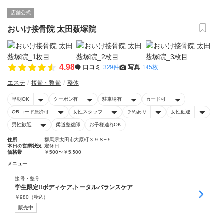
店舗公式
おいけ接骨院 太田薮塚院
4.98
口コミ
329件
写真
145枚
エステ
接骨・整骨
整体
早朝OK
クーポン有
駐車場有
カード可
QRコード決済可
女性スタッフ
予約あり
女性歓迎
男性歓迎
柔道整復師
お子様連れOK
住所
群馬県太田市大原町３９８−９
本日の営業状況
定休日
価格帯
￥500〜￥5,500
メニュー
接骨・整骨
学生限定!!ボディケア,トータルバランスケア
￥
980
（税込）
販売中