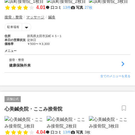
4.01
口コミ
13件
写真
27枚
接骨・整骨
マッサージ
鍼灸
駐車場有
住所
群馬県太田市浜町４５−１
本日の営業状況
定休日
価格帯
￥500〜￥3,300
メニュー
接骨・整骨
健康保険外来
全てのメニューを見る
店舗公式
心美鍼灸院・ここみ接骨院
4.04
口コミ
13件
写真
3枚