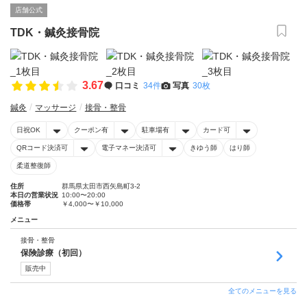
店舗公式
TDK・鍼灸接骨院
3.67
口コミ
34件
写真
30枚
鍼灸
マッサージ
接骨・整骨
日祝OK
クーポン有
駐車場有
カード可
QRコード決済可
電子マネー決済可
きゆう師
はり師
柔道整復師
住所
群馬県太田市西矢島町3-2
本日の営業状況
10:00〜20:00
価格帯
￥4,000〜￥10,000
メニュー
接骨・整骨
保険診療（初回）
販売中
全てのメニューを見る