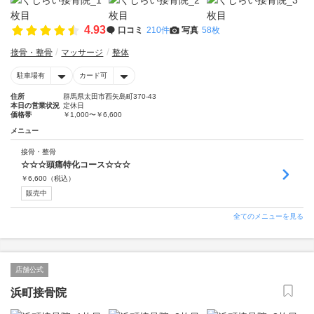
4.93
口コミ
210件
写真
58枚
接骨・整骨
マッサージ
整体
駐車場有
カード可
住所
群馬県太田市西矢島町370-43
本日の営業状況
定休日
価格帯
￥1,000〜￥6,600
メニュー
接骨・整骨
☆☆☆頭痛特化コース☆☆☆
￥
6,600
（税込）
販売中
全てのメニューを見る
店舗公式
浜町接骨院