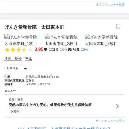
全てのメニューを見る
げんき堂整骨院 太田東本町
3.95
口コミ
16件
写真
16枚
接骨・整骨
整体
駐車場有
住所
群馬県太田市東本町53-59
本日の営業状況
定休日
価格帯
￥1,000〜￥2,000
メニュー
接骨・整骨
突然の痛みやケガも安心。健康保険が使える保険診療
販売中
全てのメニューを見る
げんき堂整骨院 太田東本町のオーナー様ですか？