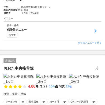
住所
群馬県太田市由良町５９−３
本日の営業状況
定休日
価格帯
￥750〜￥5,400
メニュー
接骨・整骨
保険外メニュー
販売中
全てのメニューを見る
店舗公式
おおた中央接骨院
4.06
口コミ
16件
写真
29枚
接骨・整骨
整体
クーポン有
駐車場有
カード可
QRコード決済可