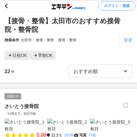
ログイン・登録
【接骨・整骨】太田市のおすすめ接骨
院・整骨院
変更
検索条件
太田市
接骨・整骨
接骨・整骨
日祝OK
早朝OK
22
件
店舗公式
さいとう接骨院
「21時まで」対応可能
5.00
口コミ
163件
写真
77枚