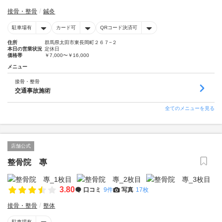
接骨・整骨
鍼灸
駐車場有
カード可
QRコード決済可
住所
群馬県太田市東長岡町２６７−２
本日の営業状況
定休日
価格帯
￥7,000〜￥16,000
メニュー
接骨・整骨
交通事故施術
全てのメニューを見る
店舗公式
整骨院 專
3.80
口コミ
9件
写真
17枚
接骨・整骨
整体
駐車場有