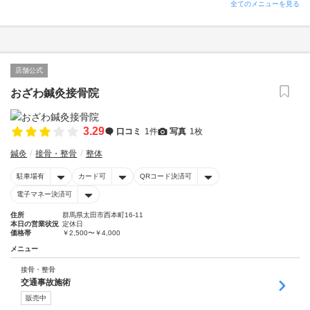
全てのメニューを見る
店舗公式
おざわ鍼灸接骨院
3.29
口コミ
1件
写真
1枚
鍼灸
接骨・整骨
整体
駐車場有
カード可
QRコード決済可
電子マネー決済可
住所
群馬県太田市西本町16-11
本日の営業状況
定休日
価格帯
￥2,500〜￥4,000
メニュー
接骨・整骨
交通事故施術
販売中