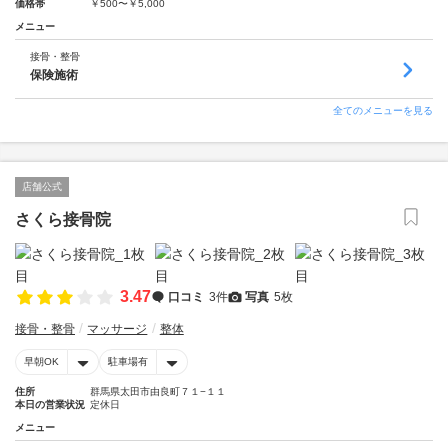
価格帯
￥500〜￥5,000
メニュー
接骨・整骨
保険施術
全てのメニューを見る
店舗公式
さくら接骨院
3.47
口コミ
3件
写真
5枚
接骨・整骨
マッサージ
整体
早朝OK
駐車場有
住所
群馬県太田市由良町７１−１１
本日の営業状況
定休日
メニュー