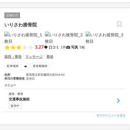
店舗公式
いりさわ接骨院
3.27
口コミ
1件
写真
5枚
接骨・整骨
マッサージ
整体
駐車場有
柔道整復師
住所
群馬県太田市藤阿久町918-52
本日の営業状況
定休日
メニュー
接骨・整骨
交通事故施術
販売中
全てのメニューを見る