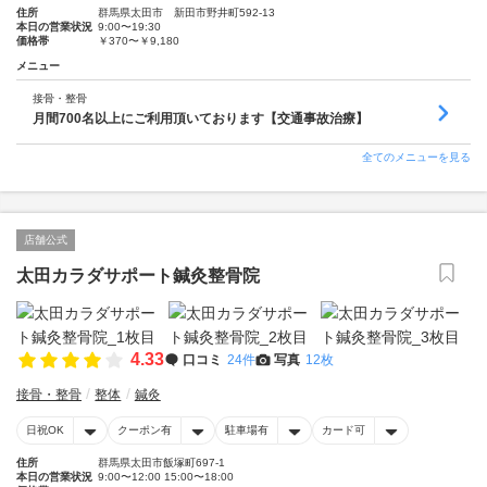
住所
群馬県太田市 新田市野井町592-13
本日の営業状況
9:00〜19:30
価格帯
￥370〜￥9,180
メニュー
接骨・整骨
月間700名以上にご利用頂いております【交通事故治療】
全てのメニューを見る
店舗公式
太田カラダサポート鍼灸整骨院
4.33
口コミ
24件
写真
12枚
接骨・整骨
整体
鍼灸
日祝OK
クーポン有
駐車場有
カード可
住所
群馬県太田市飯塚町697-1
本日の営業状況
9:00〜12:00 15:00〜18:00