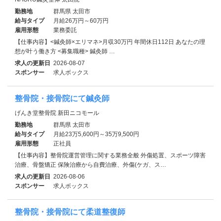
勤務地
群馬県 太田市
給与タイプ
月給26万円～60万円
雇用形態
業務委託
【仕事内容】<鍼灸師×エリマネ>月収30万円 年間休日112日 あなたの理
想が叶う働き方 <募集職種> 鍼灸師 …
求人の更新日
2026-08-07
スポンサー
求人ボックス
整骨院・接骨院にて鍼灸師
げんき堂整骨院 新田ニコモール
勤務地
群馬県 太田市
給与タイプ
月給23万5,600円～35万9,500円
雇用形態
正社員
【仕事内容】整骨院運営管理に関する業務全般 外傷処置、スポーツ障害
治療、骨盤矯正 保険治療から自費治療、外傷(ケガ、ス…
求人の更新日
2026-08-06
スポンサー
求人ボックス
整骨院・接骨院にて柔道整復師