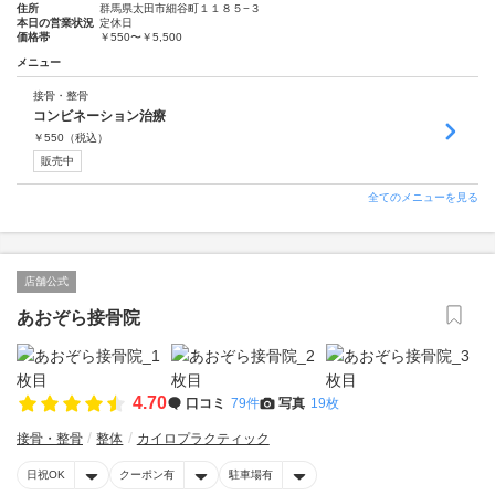
住所
群馬県太田市細谷町１１８５−３
本日の営業状況
定休日
価格帯
￥550〜￥5,500
メニュー
接骨・整骨
コンビネーション治療
￥
550
（税込）
販売中
全てのメニューを見る
店舗公式
あおぞら接骨院
4.70
口コミ
79件
写真
19枚
接骨・整骨
整体
カイロプラクティック
日祝OK
クーポン有
駐車場有