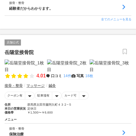
接骨・整骨
経験者だからわかります。
全てのメニューを見る
店舗公式
岳陽堂接骨院
4.01
口コミ
14件
写真
18枚
接骨・整骨
マッサージ
鍼灸
クーポン有
駐車場有
カード可
住所
群馬県太田市藤阿久町４３２−５
本日の営業状況
定休日
価格帯
￥1,500〜￥6,600
メニュー
接骨・整骨
保険治療