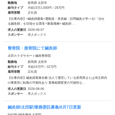
勤務地
群馬県 太田市
給与タイプ
月給23万1,000円～28万円
雇用形態
正社員
【仕事内容】<鍼灸師募集>運動器・美容鍼・訪問鍼灸が学べる!「治せ
る鍼灸師」を目指せる環境 <募集職種> 鍼灸師 …
求人の更新日
2026-08-07
スポンサー
求人ボックス
整骨院・接骨院にて鍼灸師
太田カラダサポート鍼灸整骨院
勤務地
群馬県 太田市
給与タイプ
月給24万円～32万円
雇用形態
正社員
【仕事内容】鍼灸師業務全般 法人で運営している群馬県または埼玉県内
の事業所に転勤の可能性あり 業務範囲変更の可能性な…
求人の更新日
2026-08-06
スポンサー
求人ボックス
鍼灸師/太田駅/業務委託募集/8月7日更新
NAORU鍼灸整体 太田院