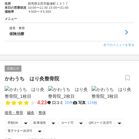
住所
群馬県太田市飯塚町１３７７
本日の営業状況
10:00〜11:30 15:00〜21:00
価格帯
￥500〜￥5,500
メニュー
接骨・整骨
保険治療
全てのメニューを見る
店舗公式
かわうち はり灸整骨院
4.23
口コミ
20件
写真
124枚
接骨・整骨
鍼灸
整体
早朝OK
駐車場有
カード可
QRコード決済可
電子マネー決済可