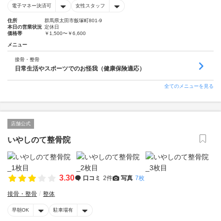
電子マネー決済可
女性スタッフ
住所
群馬県太田市飯塚町801-9
本日の営業状況
定休日
価格帯
￥1,500〜￥6,600
メニュー
接骨・整骨
日常生活やスポーツでのお怪我（健康保険適応）
全てのメニューを見る
店舗公式
いやしのて整骨院
3.30
口コミ
2件
写真
7枚
接骨・整骨
整体
早朝OK
駐車場有