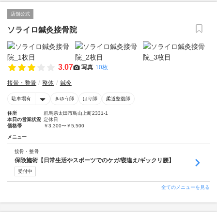
店舗公式
ソライロ鍼灸接骨院
3.07
写真
10枚
接骨・整骨
整体
鍼灸
駐車場有
きゆう師
はり師
柔道整復師
住所
群馬県太田市鳥山上町2331-1
本日の営業状況
定休日
価格帯
￥3,300〜￥5,500
メニュー
接骨・整骨
保険施術【日常生活やスポーツでのケガ/寝違え/ギックリ腰】
受付中
全てのメニューを見る