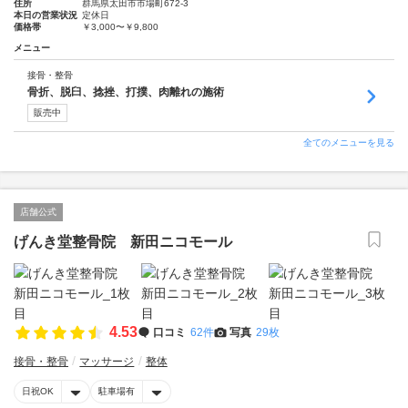
住所
群馬県太田市市場町672-3
本日の営業状況
定休日
価格帯
￥3,000〜￥9,800
メニュー
接骨・整骨
骨折、脱臼、捻挫、打撲、肉離れの施術
販売中
全てのメニューを見る
店舗公式
げんき堂整骨院 新田ニコモール
4.53
口コミ
62件
写真
29枚
接骨・整骨
マッサージ
整体
日祝OK
駐車場有