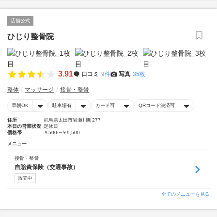
店舗公式
ひじり整骨院
3.91
口コミ
9件
写真
35枚
整体
マッサージ
接骨・整骨
早朝OK
駐車場有
カード可
QRコード決済可
住所
群馬県太田市岩瀬川町277
本日の営業状況
定休日
価格帯
￥500〜￥9,500
メニュー
接骨・整骨
自賠責保険（交通事故）
販売中
全てのメニューを見る