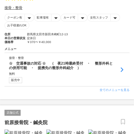
接骨・整骨
クーポン有
駐車場有
カード可
女性スタッフ
お子様連れOK
住所
群馬県太田市新田木崎町12-13
本日の営業状況
定休日
価格帯
￥370〜￥40,000
メニュー
接骨・整骨
☆ 交通事故の対応 ☆ （ 夜21時最終受付 ・ 整形外科と
の併用可能 ・ 提携先の整形外科紹介 ）
無料
販売中
全てのメニューを見る
店舗公式
前原接骨院・鍼灸院