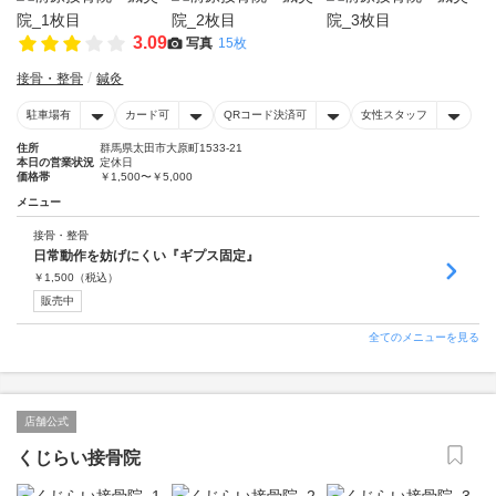
3.09
写真
15枚
接骨・整骨
鍼灸
駐車場有
カード可
QRコード決済可
女性スタッフ
住所
群馬県太田市大原町1533-21
本日の営業状況
定休日
価格帯
￥1,500〜￥5,000
メニュー
接骨・整骨
日常動作を妨げにくい『ギプス固定』
￥
1,500
（税込）
販売中
全てのメニューを見る
店舗公式
くじらい接骨院