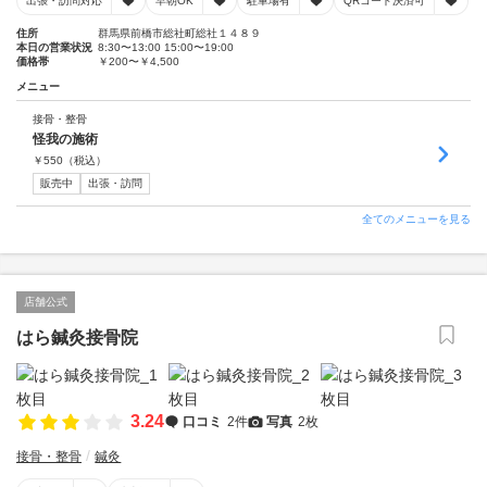
出張・訪問対応
早朝OK
駐車場有
QRコード決済可
住所
群馬県前橋市総社町総社１４８９
本日の営業状況
8:30〜13:00 15:00〜19:00
価格帯
￥200〜￥4,500
メニュー
接骨・整骨
怪我の施術
￥
550
（税込）
販売中
出張・訪問
全てのメニューを見る
店舗公式
はら鍼灸接骨院
3.24
口コミ
2件
写真
2枚
接骨・整骨
鍼灸