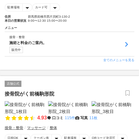
駐車場有
カード可
住所
群馬県前橋市西片貝町3-130-2
本日の営業状況
9:00〜12:30 15:00〜20:00
メニュー
接骨・整骨
施術と料金のご案内。
販売中
全てのメニューを見る
店舗公式
接骨院がく前橋駒形院
4.93
口コミ
115件
写真
11枚
接骨・整骨
マッサージ
整体
日祝OK
クーポン有
駐車場有
QRコード決済可