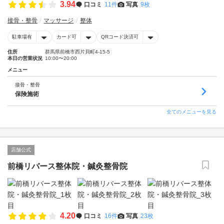
3.94
口コミ
11件
写真
9枚
接骨・整骨
マッサージ
整体
駐車場有
カード可
QRコード決済可
住所
群馬県前橋市西片貝町4-15-5
本日の営業状況
10:00〜20:00
メニュー
接骨・整骨
保険施術
全てのメニューを見る
店舗公式
前橋リバース整体院・鍼灸整骨院
4.20
口コミ
16件
写真
23枚