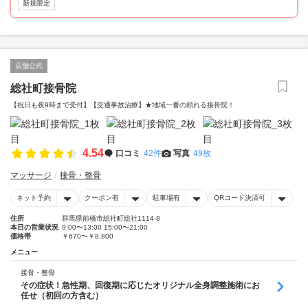
新規限定
店舗公式
総社町接骨院
【祝日も夜9時まで受付】【交通事故治療】★地域一番の頼れる接骨院！
4.54
口コミ
42件
写真
49枚
マッサージ
接骨・整骨
ネット予約
クーポン有
駐車場有
QRコード決済可
住所
群馬県前橋市総社町総社1114-8
本日の営業状況
9:00〜13:00 15:00〜21:00
価格帯
￥670〜￥8,800
メニュー
接骨・整骨
その症状！急性期、回復期に応じたオリジナル全身調整施術にお
任せ（初回の方含む）