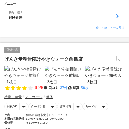
メニュー
接骨・整骨
保険診療
全てのメニューを見る
店舗公式
げんき堂整骨院けやきウォーク前橋店
4.26
口コミ
37件
写真
58枚
接骨・整骨
マッサージ
整体
日祝OK
クーポン有
駐車場有
カード可
住所
群馬県前橋市文京町２丁目１−１
本日の営業状況
10:00〜13:00 15:00〜20:00
価格帯
￥160〜￥9,180