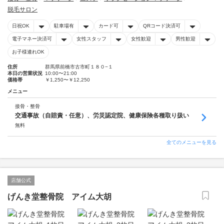
脱毛サロン
日祝OK
駐車場有
カード可
QRコード決済可
電子マネー決済可
女性スタッフ
女性歓迎
男性歓迎
お子様連れOK
住所
群馬県前橋市古市町１８０−１
本日の営業状況
10:00〜21:00
価格帯
￥1,250〜￥12,250
メニュー
接骨・整骨
交通事故（自賠責・任意）、労災認定院、健康保険各種取り扱い
無料
全てのメニューを見る
店舗公式
げんき堂整骨院 アイム大胡