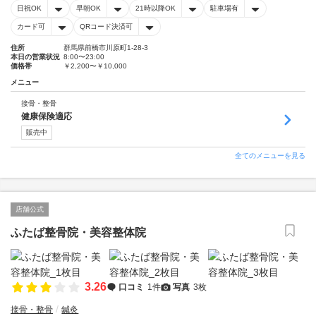
日祝OK
早朝OK
21時以降OK
駐車場有
カード可
QRコード決済可
住所
群馬県前橋市川原町1-28-3
本日の営業状況
8:00〜23:00
価格帯
￥2,200〜￥10,000
メニュー
接骨・整骨
健康保険適応
販売中
全てのメニューを見る
店舗公式
ふたば整骨院・美容整体院
3.26
口コミ
1件
写真
3枚
接骨・整骨
鍼灸