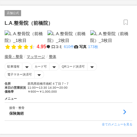
店舗公式
L.A.整骨院（前橋院）
4.95
口コミ
610件
写真
173枚
接骨・整骨
マッサージ
整体
駐車場有
カード可
QRコード決済可
電子マネー決済可
住所
群馬県前橋市南町４丁目７−７
本日の営業状況
11:00〜13:30 14:30〜20:00
価格帯
￥600〜￥1,000,000
メニュー
接骨・整骨
保険施術
全てのメニューを見る