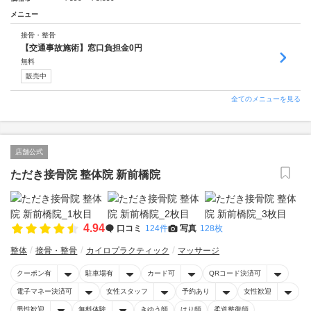
メニュー
接骨・整骨
【交通事故施術】窓口負担金0円
無料
販売中
全てのメニューを見る
店舗公式
ただき接骨院 整体院 新前橋院
4.94
口コミ
124件
写真
128枚
整体
接骨・整骨
カイロプラクティック
マッサージ
クーポン有
駐車場有
カード可
QRコード決済可
電子マネー決済可
女性スタッフ
予約あり
女性歓迎
男性歓迎
無料体験
きゆう師
はり師
柔道整復師