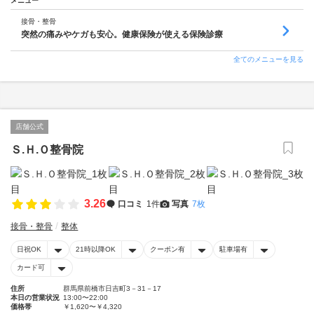
メニュー
接骨・整骨
突然の痛みやケガも安心。健康保険が使える保険診療
全てのメニューを見る
店舗公式
Ｓ.Ｈ.Ｏ整骨院
3.26
口コミ
1件
写真
7枚
接骨・整骨
整体
日祝OK
21時以降OK
クーポン有
駐車場有
カード可
住所
群馬県前橋市日吉町3－31－17
本日の営業状況
13:00〜22:00
価格帯
￥1,620〜￥4,320