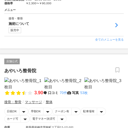
価格帯
￥2,300〜￥90,000
メニュー
接骨・整骨
施術について
販売中
全てのメニューを見る
店舗公式
あやいろ整骨院
3.90
口コミ
70件
写真
53枚
接骨・整骨
マッサージ
整体
日祝OK
早朝OK
クーポン有
駐車場有
カード可
電子マネー決済可
住所
群馬県前橋市荒牧町２丁目11-12-101