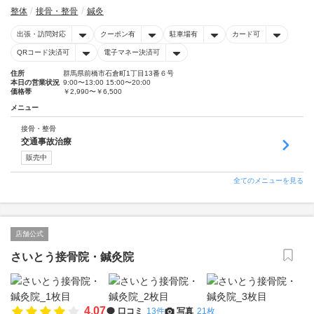
整体
接骨・整骨
鍼灸
出張・訪問対応
クーポン有
駐車場有
カード可
QRコード決済可
電子マネー決済可
住所
群馬県前橋市石倉町1丁目13番６号
本日の営業状況
9:00〜13:00 15:00〜20:00
価格帯
￥2,990〜￥6,500
メニュー
接骨・整骨
交通事故治療
販売中
全てのメニューを見る
店舗公式
さいとう接骨院・鍼灸院
4.07
口コミ
13件
写真
21枚