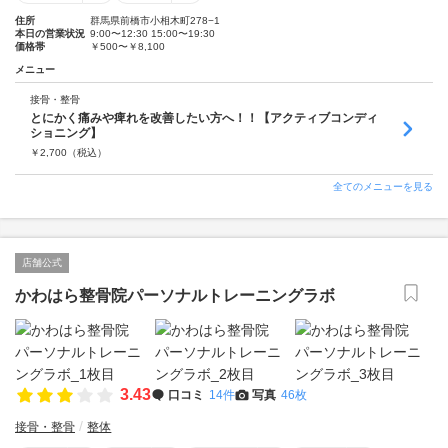
住所
群馬県前橋市小相木町278−1
本日の営業状況
9:00〜12:30 15:00〜19:30
価格帯
￥500〜￥8,100
メニュー
接骨・整骨
とにかく痛みや痺れを改善したい方へ！！【アクティブコンディ
ショニング】
￥
2,700
（税込）
全てのメニューを見る
店舗公式
かわはら整骨院パーソナルトレーニングラボ
3.43
口コミ
14件
写真
46枚
接骨・整骨
整体