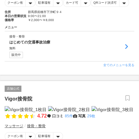
クーポン有
駐車場有
カード可
QRコード決済可
住所
群馬県前橋市下沖町９４
本日の営業状況
9:00〜21:00
価格帯
￥2,000〜￥8,000
メニュー
接骨・整骨
はじめての交通事故治療
無料
販売中
全てのメニューを見る
店舗公式
Vigor接骨院
4.72
口コミ
85件
写真
29枚
マッサージ
接骨・整骨
クーポン有
駐車場有