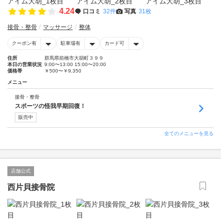
4.24
口コミ
32件
写真
31枚
接骨・整骨
マッサージ
整体
クーポン有
駐車場有
カード可
住所
群馬県前橋市大胡町３９９
本日の営業状況
9:00〜13:00 15:00〜20:00
価格帯
￥500〜￥9,350
メニュー
接骨・整骨
スポーツの怪我早期回復！
販売中
全てのメニューを見る
店舗公式
西片貝接骨院