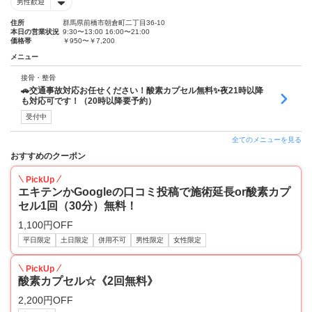
男性歓迎
住所
群馬県前橋市朝倉町二丁目36-10
本日の営業状況
9:30〜13:00 16:00〜21:00
価格帯
￥950〜￥7,200
メニュー
接骨・整骨
🚗交通事故対応お任せください！酸素カプセル無料✨夜21時以降
も対応可です！（20時以降要予約）
受付中
全てのメニューを見る
おすすめのクーポン
PickUp
エキテンかGoogleの口コミ投稿で施術延長or酸素カプ
セル1回（30分）無料！
1,100円OFF
平日限定
土日限定
併用不可
男性限定
女性限定
PickUp
酸素カプセル☆《2回無料》
2,200円OFF