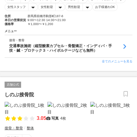
女性スタッフ
女性歓迎
男性歓迎
お子様連れOK
住所
群馬県前橋市駒形町187-6
本日の営業状況
9:00〜12:30 14:30〜21:00
価格帯
￥1,000〜￥1,200
メニュー
接骨・整骨
交通事故施術（縦型酸素カプセル・骨盤矯正・インディバ・手
技・鍼・プロテック３・ハイボルテージなども無料）
全てのメニューを見る
店舗公式
しのぶ接骨院
3.05
写真
4枚
接骨・整骨
整体