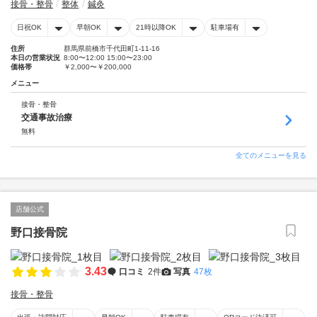
接骨・整骨
整体
鍼灸
日祝OK
早朝OK
21時以降OK
駐車場有
住所
群馬県前橋市千代田町1-11-16
本日の営業状況
8:00〜12:00 15:00〜23:00
価格帯
￥2,000〜￥200,000
メニュー
接骨・整骨
交通事故治療
無料
全てのメニューを見る
店舗公式
野口接骨院
3.43
口コミ
2件
写真
47枚
接骨・整骨