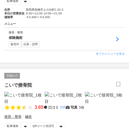
駐車場有
住所
群馬県前橋市上小出町1-32-3
本日の営業状況
9:30〜12:00 14:00〜21:00
価格帯
￥3,300〜￥6,600
メニュー
接骨・整骨
保険施術
販売中
出張・訪問
全てのメニューを見る
店舗公式
こいで接骨院
3.65
口コミ
5件
写真
5枚
接骨・整骨
鍼灸
駐車場有
QRコード決済可