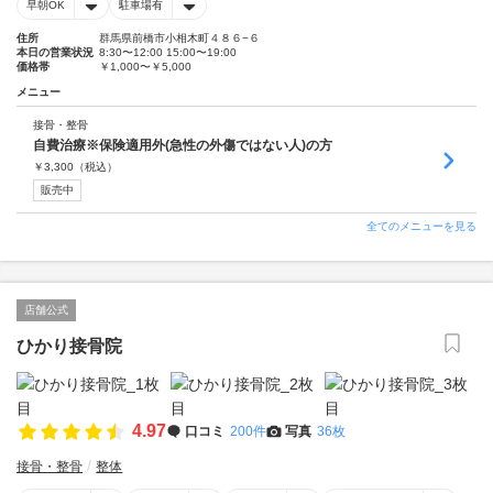
早朝OK
駐車場有
住所
群馬県前橋市小相木町４８６−６
本日の営業状況
8:30〜12:00 15:00〜19:00
価格帯
￥1,000〜￥5,000
メニュー
接骨・整骨
自費治療※保険適用外(急性の外傷ではない人)の方
￥
3,300
（税込）
販売中
全てのメニューを見る
店舗公式
ひかり接骨院
4.97
口コミ
200件
写真
36枚
接骨・整骨
整体