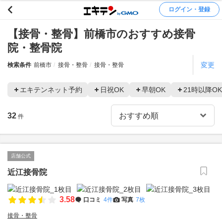
ログイン・登録
【接骨・整骨】前橋市のおすすめ接骨
院・整骨院
変更
検索条件
前橋市
接骨・整骨
接骨・整骨
エキテンネット予約
日祝OK
早朝OK
21時以降OK
32
件
店舗公式
近江接骨院
3.58
口コミ
4件
写真
7枚
接骨・整骨