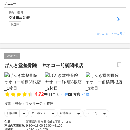
メニュー
接骨・整骨
交通事故治療
販売中
全てのメニューを見る
店舗公式
げんき堂整骨院 ヤオコー前橋関根店
4.72
口コミ
76件
写真
74枚
接骨・整骨
マッサージ
整体
日祝OK
クーポン有
駐車場有
カード可
住所
群馬県前橋市関根町１丁目２−３６
本日の営業状況
9:30〜13:00 15:00〜21:00
価格帯
￥390〜￥3,850