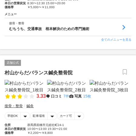
本日の営業状況
8:30〜12:30 15:00〜20:00
価格帯
￥5,000〜￥11,000
メニュー
接骨・整骨
むちうち、交通事故 根本解決のための専門施術
全てのメニューを見る
店舗公式
村山からだバランス鍼灸整骨院
3.33
口コミ
7件
写真
15枚
接骨・整骨
鍼灸
早朝OK
駐車場有
カード可
住所
群馬県前橋市元総社町24-1
本日の営業状況
10:00〜13:00 15:30〜21:00
価格帯
￥2,200〜￥8,800