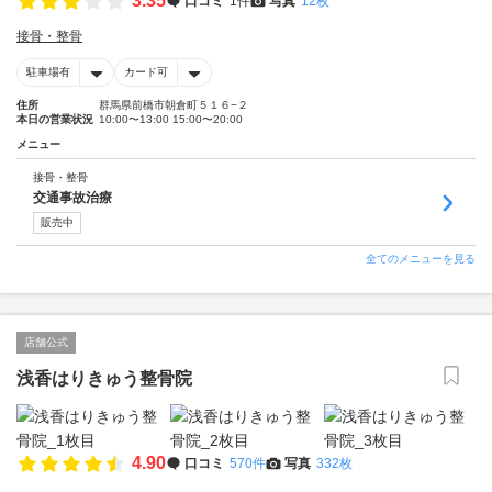
3.35
口コミ
1件
写真
12枚
接骨・整骨
駐車場有
カード可
住所
群馬県前橋市朝倉町５１６−２
本日の営業状況
10:00〜13:00 15:00〜20:00
メニュー
接骨・整骨
交通事故治療
販売中
全てのメニューを見る
店舗公式
浅香はりきゅう整骨院
4.90
口コミ
570件
写真
332枚