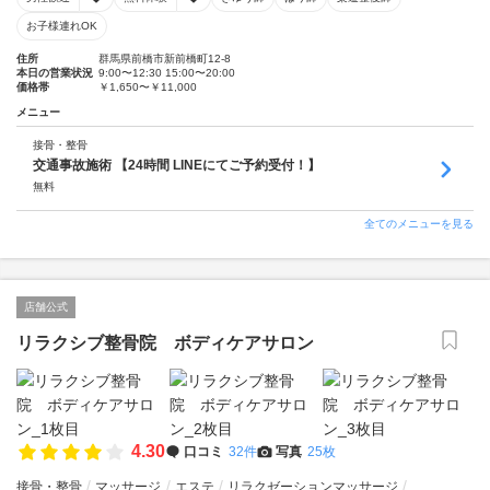
お子様連れOK
住所
群馬県前橋市新前橋町12-8
本日の営業状況
9:00〜12:30 15:00〜20:00
価格帯
￥1,650〜￥11,000
メニュー
接骨・整骨
交通事故施術 【24時間 LINEにてご予約受付！】
無料
全てのメニューを見る
店舗公式
リラクシブ整骨院 ボディケアサロン
4.30
口コミ
32件
写真
25枚
接骨・整骨
マッサージ
エステ
リラクゼーションマッサージ