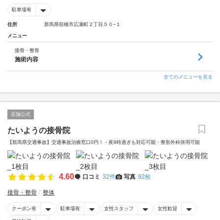
駐車場有
住所
群馬県前橋市広瀬町２丁目５０−１
メニュー
接骨・整骨
施術内容
全てのメニューを見る
店舗公式
たいようの接骨院
【群馬県交通事故】交通事故治療窓口0円！・夜9時過ぎも対応可能・整形外科併用可能
4.60
口コミ
32件
写真
92枚
接骨・整骨
整体
クーポン有
駐車場有
女性スタッフ
女性歓迎