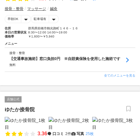
接骨・整骨
マッサージ
鍼灸
早朝OK
駐車場有
住所
群馬県前橋市鶴光路町１４６－１６
本日の営業状況
8:30〜12:00 14:00〜19:00
価格帯
￥1,600〜￥5,940
メニュー
接骨・整骨
【交通事故施術】窓口負担0円 ※自賠責保険を使用した施術です
無料
全てのメニューを見る
店舗公式
ゆたか接骨院
3.36
口コミ
2件
写真
25枚