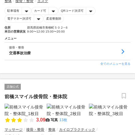
整体
接骨・整骨
エステ
駐車場有
カード可
QRコード決済可
電子マネー決済可
柔道整復師
住所
群馬県前橋市青柳町５０２−６
本日の営業状況
9:00〜12:00 15:00〜20:00
メニュー
接骨・整骨
交通事故治療
全てのメニューを見る
店舗公式
前橋スマイル接骨院・整体院
3.09
写真
13枚
マッサージ
接骨・整骨
整体
カイロプラクティック