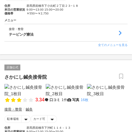
住所
群馬県前橋市下小出町２丁目２３−１８
本日の営業状況
9:00〜13:00 15:00〜20:00
価格帯
￥550〜￥2,750
メニュー
接骨・整骨
テーピング療法
全てのメニューを見る
店舗公式
さかにし鍼灸接骨院
3.34
口コミ
1件
写真
16枚
接骨・整骨
鍼灸
駐車場有
カード可
住所
群馬県前橋市下沖町１１４－１３
本日の営業状況
9:00〜12:00 15:00〜20:00