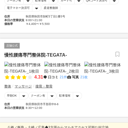
クーポン有
駐車場有
カード可
QRコード決済可
電子マネー決済可
柔道整復師
住所
秋田県秋田市卸町5丁目1番5号
本日の営業状況
9:00〜21:00
価格帯
￥4,400〜￥5,500
店舗公式
慢性腰痛専門整体院-TEGATA-
4.31
口コミ
21件
写真
21枚
整体
マッサージ
接骨・整骨
早朝OK
クーポン有
駐車場有
住所
秋田県秋田市手形田中8-6
本日の営業状況
8:30〜12:00
八橋／飯島・土崎／広島◆3方面からマルチアクセス可能な好立地