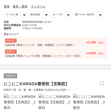
整体
接骨・整骨
マッサージ
クーポン有
駐車場有
カード可
電子マネー決済可
住所
秋田県秋田市泉南2-10-20
本日の営業状況
9:00〜14:00
価格帯
￥550〜￥69,800
主なメニュー
骨格矯正
4,180
￥
（税込）
自由診療【整体メニュー】 骨格・骨盤矯正（ソフトな整体）
骨盤矯正
4,950
￥
（税込）
自由診療【整体メニュー】背骨・骨盤矯正（ハード・スポーツ活法）
店舗公式
にこにこKARADA整骨院【茨島院】
秋田市で肩・首・腰・膝、交通事故でお悩みの方は当院へ！