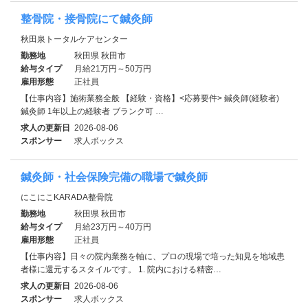
整骨院・接骨院にて鍼灸師
秋田泉トータルケアセンター
勤務地
秋田県 秋田市
給与タイプ
月給21万円～50万円
雇用形態
正社員
【仕事内容】施術業務全般 【経験・資格】<応募要件> 鍼灸師(経験者)
鍼灸師 1年以上の経験者 ブランク可 …
求人の更新日
2026-08-06
スポンサー
求人ボックス
鍼灸師・社会保険完備の職場で鍼灸師
にこにこKARADA整骨院
勤務地
秋田県 秋田市
給与タイプ
月給23万円～40万円
雇用形態
正社員
【仕事内容】日々の院内業務を軸に、プロの現場で培った知見を地域患
者様に還元するスタイルです。 1. 院内における精密…
求人の更新日
2026-08-06
スポンサー
求人ボックス