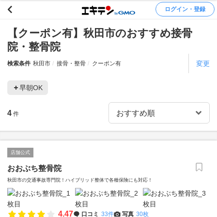
ログイン・登録
【クーポン有】秋田市のおすすめ接骨
院・整骨院
変更
検索条件
秋田市
接骨・整骨
クーポン有
早朝OK
4
件
店舗公式
おおぶち整骨院
秋田市の交通事故専門院！ハイブリッド整体で各種保険にも対応！
4.47
口コミ
33件
写真
30枚