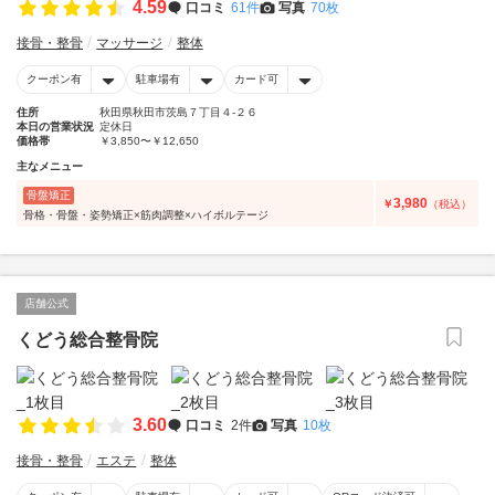
4.59
口コミ
61件
写真
70枚
接骨・整骨
マッサージ
整体
クーポン有
駐車場有
カード可
住所
秋田県秋田市茨島７丁目４-２６
本日の営業状況
定休日
価格帯
￥3,850〜￥12,650
主なメニュー
骨盤矯正
3,980
￥
（税込）
骨格・骨盤・姿勢矯正×筋肉調整×ハイボルテージ
店舗公式
くどう総合整骨院
3.60
口コミ
2件
写真
10枚
接骨・整骨
エステ
整体